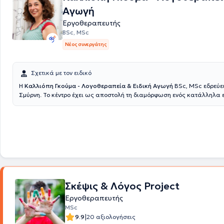
Αγωγή
Εργοθεραπευτής
BSc, MSc
Νέος συνεργάτης
Σχετικά με τον ειδικό
Η
Καλλιόπη Γκούμα - Λογοθεραπεία & Ειδική Αγωγή
BSc, MSc εδρεύε
Σμύρνη. Το κέντρο έχει ως αποστολή τη διαμόρφωση ενός κατάλληλα 
ζεστού, ασφαλούς και ευχάριστου περιβάλλοντος για παιδιά, έφηβους
γονείς τους. Ως άρτια εκπαιδευμένοι θεραπευτές σε σύγχρονες επιστη
μεθόδους και δια βίου καταρτισμένοι σε νέες επιστημονικές εξελίξεις
αξιολογούν και σχεδιάζουν εξατομικευμένα θεραπευτικά προγράμματ
στο κάθε παιδί και στην οικογένεια του. Εργαλείατους είναι η λογοθε
εργοθεραπεία, η αισθητηριακή ολοκλήρωση, η ειδική μαθησιακή απο
παιχνιδοθεραπεία, η ψυχολογική υποστήριξη και συμβουλευτική γονέ
τους είναι η βελτίωση της ποιότητας της ζωής των παιδιών και εφήβω
απόκτηση αυτοπεποίθησης, χαράς και αυτοπραγμάτωσης, όπως και 
Σκέψις & Λόγος Project
και ενισχυτική υποστήριξη των γονέων - κηδεμόνων, μέσα από ειλικρι
σχέση με στόχο την ενδυνάμωση τους. Στηριζόμενοι στα δυνατά σημεί
Εργοθεραπευτής
και εφήβων δημιουργούν σκαλωσιές για να εξαλείψουν τις γνωστικές
MSc
συναισθηματικές, συμπεριφορικές αδυναμίες. Εργαλεία τους είναι η 
|
9.9
20 αξιολογήσεις
εργοθεραπεία, η αισθητηριακή ολοκλήρωση, η ειδική μαθησιακή απο