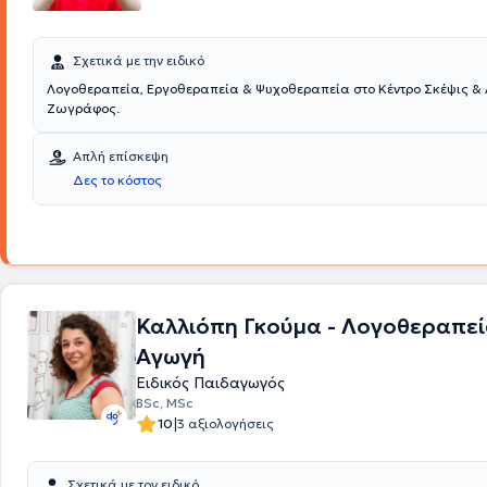
παιχνιδοθεραπεία, η ψυχολογική υποστήριξη και συμβουλευτική γονέ
προσθέτονται δραστηριότητες, όπως μουσικοκινητική από μουσικοπα
θεατρικό παιχνίδι και άλλες δημιουργικές ομαδικές ασχολίες που βα
Σχετικά με την ειδικό
χαρακτηριστικό θα αποτελεί η συμπερίληψη.
Λογοθεραπεία, Εργοθεραπεία & Ψυχοθεραπεία στο Κέντρο Σκέψις & 
Ζωγράφος.
Απλή επίσκεψη
Δες το κόστος
Καλλιόπη Γκούμα - Λογοθεραπεί
Αγωγή
Ειδικός Παιδαγωγός
BSc, MSc
|
10
3 αξιολογήσεις
Σχετικά με τον ειδικό