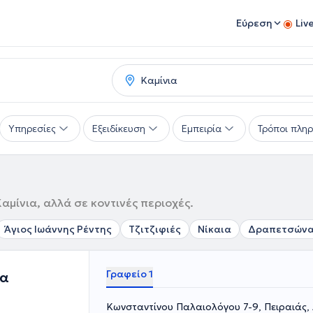
Εύρεση
Liv
Υπηρεσίες
Εξειδίκευση
Εμπειρία
Τρόποι πλη
μίνια, αλλά σε κοντινές περιοχές.
Άγιος Ιωάννης Ρέντης
Τζιτζιφιές
Νίκαια
Δραπετσών
Γραφείο 1
ρα
Κωνσταντίνου Παλαιολόγου 7-9, Πειραιάς,