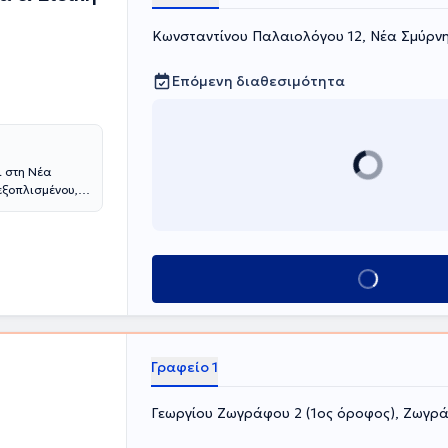
Κωνσταντίνου Παλαιολόγου 12, Νέα Σμύρν
Επόμενη διαθεσιμότητα
ι στη Νέα
εξοπλισμένου,
 και τους
μονικές
, προλαμβάνουν,
α, με σεβασμό
Κλείσε ραντεβού
ραπεία, η
κατάσταση, η
ων. Το όραμά
ν και η
η ενημερωμένη
Γραφείο 1
νή, συνεργατική
α των παιδιών
, μαθησιακές,
Γεωργίου Ζωγράφου 2 (1ος όροφος), Ζωγρ
λογοθεραπεία, η
κατάσταση, η