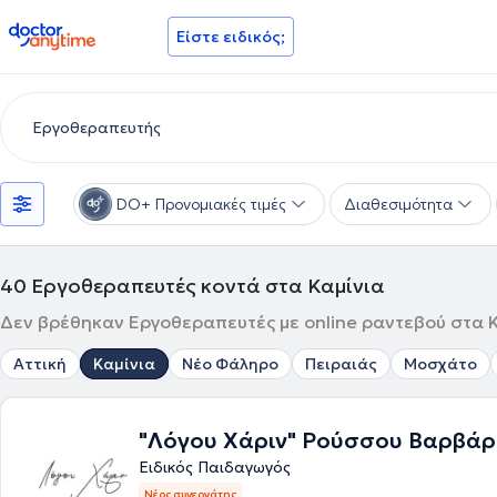
doctoranytime
Είστε ειδικός;
DO+ Προνομιακές τιμές
Διαθεσιμότητα
40
Εργοθεραπευτές κοντά στα Καμίνια
Δεν βρέθηκαν Εργοθεραπευτές με online ραντεβού στα Κα
Αττική
Καμίνια
Νέο Φάληρο
Πειραιάς
Μοσχάτο
"Λόγου Χάριν" Ρούσσου Βαρβά
Ειδικός Παιδαγωγός
Νέος συνεργάτης