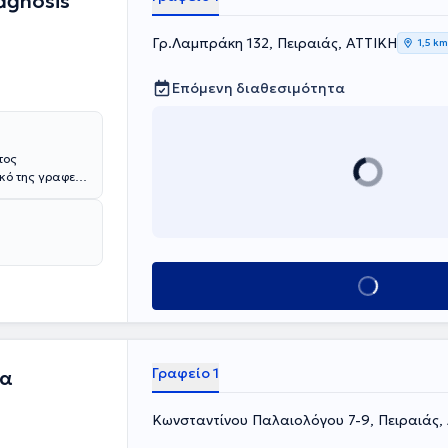
agnosis
ς ανεξαρτησίας
Γρ.Λαμπράκη 132, Πειραιάς, ΑΤΤΙΚΗ
1,5 km
Επόμενη διαθεσιμότητα
τος
ικό της γραφείο
πλέον,
ερα στο
αυτισμό. Η κ.
βουλευτικές
α, τη
Κλείσε ραντεβού
Ειδική αγωγή
ν Αυτισμό -
τα για παιδιά
Γραφείο 1
ρα
Κωνσταντίνου Παλαιολόγου 7-9, Πειραιάς,