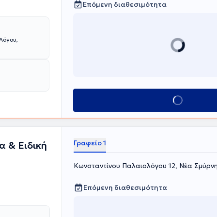
Επόμενη διαθεσιμότητα
ων. Σταδιακά
ιδαγωγό,
σικό
Λόγου,
Κλείσε ραντεβού
Γραφείο 1
α & Ειδική
Κωνσταντίνου Παλαιολόγου 12, Νέα Σμύρν
Επόμενη διαθεσιμότητα