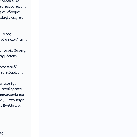
ς όλων των
το εύρος των
μη σύνδρομα
φίες,
 ανάγκες, τις
μματος
ί σε αυτή τη
υς παρέμβασης.
φαρμόσουν
 το παιδί.
σες ειδικών
απευτές ,
ραματοθεραπείας
ικοπαιδαγωγό,
ν οικογένεια
Λ , Οπτομέτρη
ι Ενηλίκων .
υς