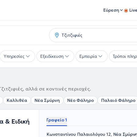
Εύρεση
Liv
Υπηρεσίες
Εξειδίκευση
Εμπειρία
Τρόποι πλη
ιτζιφιές, αλλά σε κοντινές περιοχές.
Καλλιθέα
Νέα Σμύρνη
Νέο Φάληρο
Παλαιό Φάληρο
Γραφείο 1
α & Ειδική
Κωνσταντίνου Παλαιολόγου 12, Νέα Σμύρν