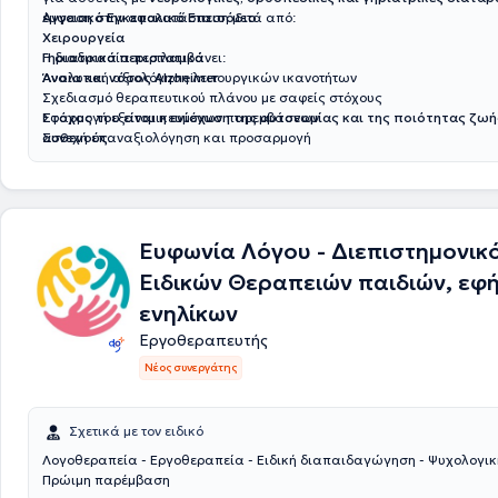
έμφαση στην αποκατάσταση μετά από:
Aγγειακό Εγκεφαλικό Επεισόδιο
Xειρουργεία
Γηριατρικά περιστατικά
Η διαδικασία περιλαμβάνει:
Άνοια και νόσος Alzheimer
Αναλυτική αξιολόγηση λειτουργικών ικανοτήτων
Σχεδιασμό θεραπευτικού πλάνου με σαφείς στόχους
Εφαρμογή εξατομικευμένων παρεμβάσεων
Στόχος του είναι η ενίσχυση της αυτονομίας και της ποιότητας ζωή
Συνεχή επαναξιολόγηση και προσαρμογή
ασθενούς.
Ευφωνία Λόγου - Διεπιστημονικ
Ειδικών Θεραπειών παιδιών, εφ
ενηλίκων
Εργοθεραπευτής
Νέος συνεργάτης
Σχετικά με τον ειδικό
Λογοθεραπεία - Εργοθεραπεία - Ειδική διαπαιδαγώγηση - Ψυχολογική
Πρώιμη παρέμβαση