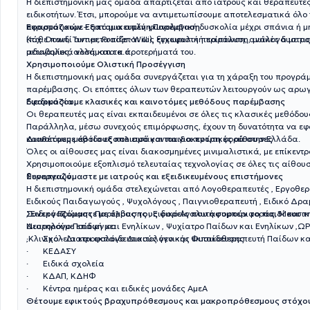
Η διεπιστημονική μας ομάδα απαρτίζεται από ιατρούς και θεραπευτέ
ειδικοτήτων. Έτσι, μπορούμε να αντιμετωπίσουμε αποτελεσματικά όλο 
περιστατικών – από μια απλή φωνολογική δυσκολία μέχρι σπάνια ή 
Εφαρμόζουμε Εξατομικευμένη Παρέμβαση
(π.χ. Down, Turner, Prader-Willi), εγκεφαλική παράλυση, μυϊκές δυστρο
Κάθε παιδί αντιμετωπίζεται ως ξεχωριστή περίπτωση, ανάλογα με τις
μεταβολικά νοσήματα κ.ά.
αδυναμίες, αλλά και τα προτερήματά του.
Χρησιμοποιούμε Ολιστική Προσέγγιση
Η διεπιστημονική μας ομάδα συνεργάζεται για τη χάραξη του προγρά
παρέμβασης. Οι επόπτες όλων των θεραπευτών λειτουργούν ως αρωγο
διαδικασία.
Εφαρμόζουμε κλασικές και καινοτόμες μεθόδους παρέμβασης
Οι θεραπευτές μας είναι εκπαιδευμένοι σε όλες τις κλασικές μεθόδο
Παράλληλα, μέσω συνεχούς επιμόρφωσης, έχουν τη δυνατότητα να ε
καινοτόμες μεθόδους που εισάγονται για πρώτη φορά στην Ελλάδα.
Διαθέτουμε άρτιο εξοπλισμό και παιδοκεντρικές αίθουσες
Όλες οι αίθουσες μας είναι διακοσμημένες μινιμαλιστικά, με επίκεντρο
Χρησιμοποιούμε εξοπλισμό τελευταίας τεχνολογίας σε όλες τις αίθου
θεραπειών.
Συνεργαζόμαστε με ιατρούς και εξειδικευμένους επιστήμονες
Η διεπιστημονική ομάδα στελεχώνεται από Λογοθεραπευτές , Εργοθερ
Ειδικούς Παιδαγωγούς , Ψυχολόγους , Παιγνιοθεραπευτή , Ειδικό Δ
, Ειδικό Πρώιμης Παρέμβασης , Ειδικό Αναλυτή συμπεριφοράς, Μουσ
Συνεργαζόμαστε με όλους τους φορείς που αφορούν το παιδί και τη
Νευρολόγο Παίδων και Ενηλίκων , Ψυχίατρο Παίδων και Ενηλίκων ,ΩΡ
Διατηρούμε επαφή με:
,Κλινικό - Διατροφολόγο Διαιτολόγο και Φυσικοθεραπευτή Παίδων κα
· Σχολεία και εκπαιδευτικούς γενικής εκπαίδευσης
· ΚΕΔΑΣΥ
· Ειδικά σχολεία
· ΚΔΑΠ, ΚΔΗΦ
· Κέντρα ημέρας και ειδικές μονάδες ΑμεΑ
Θέτουμε εφικτούς βραχυπρόθεσμους και μακροπρόθεσμους στόχο