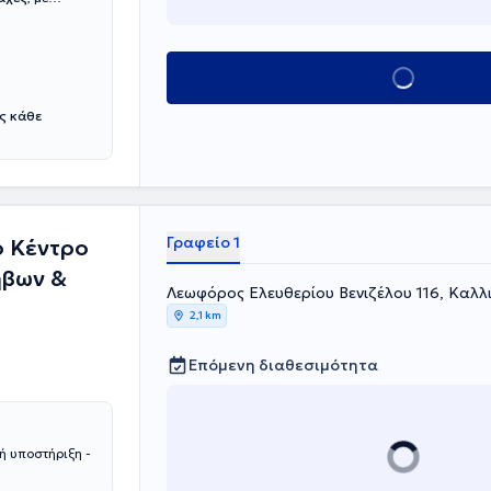
Κλείσε ραντεβού
ς κάθε
Γραφείο 1
ό Kέντρο
ήβων &
Λεωφόρος Ελευθερίου Βενιζέλου 116, Καλλ
2,1 km
Επόμενη διαθεσιμότητα
 υποστήριξη -