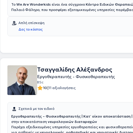
Το
We Are Wonderkids
είναι ένα σύγχρονο
Κέντρο Ειδικών Θεραπει
Παλαιό Φάληρο, που προσφέρει εξατομικευμένες υπηρεσίες παρέμβα
υποστήριξης για παιδιά και εφήβους. Η φιλοσοφία του κέντρου βασίζε
πεποίθηση ότι κάθε παιδί διαθέτει μοναδικό δυναμικό, το οποίο μπορε
Απλή επίσκεψη
μέσα από επιστημονικά τεκμηριωμένες προσεγγίσεις, ενσυναίσθηση 
Δες το κόστος
με την οικογένεια. Στόχος είναι η δημιουργία ενός ασφαλούς και υποσ
περιβάλλοντος, όπου κάθε παιδί μπορεί να εξελιχθεί με τον δικό του ρ
χτίσει τα θεμέλια για μια ισορροπημένη και δημιουργική πορεία.
Τσαγγαλίδης Αλέξανδρος
Εργοθεραπευτής - Φυσικοθεραπευτής
BSc
|
10
11 αξιολογήσεις
Σχετικά με τον ειδικό
Εργοθεραπευτής – Φυσικοθεραπευτής | Κατ’ οίκον αποκατάσταση 
στην αποκατάσταση
νευρολογικών διαταραχών
Παρέχει εξειδικευμένες υπηρεσίες εργοθεραπείας και φυσικοθεραπεία
για ασθενείς με
νευρολογικές, ορθοπεδικές και γηριατρικές διαταρ