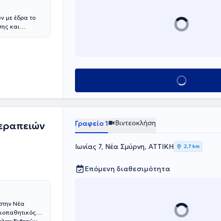
ών
με έδρα το
σης και
ται στην
ί να αναδειχθεί
και συνεργασία
τηρικτικού
υθμό και να
Κλείσε ραντεβού
Βιντεοκλήση
Γραφείο 1
Θεραπειών
Ιωνίας 7, Νέα Σμύρνη, ΑΤΤΙΚΗ
2,7 km
Επόμενη διαθεσιμότητα
στην Νέα
οιοπαθητικός