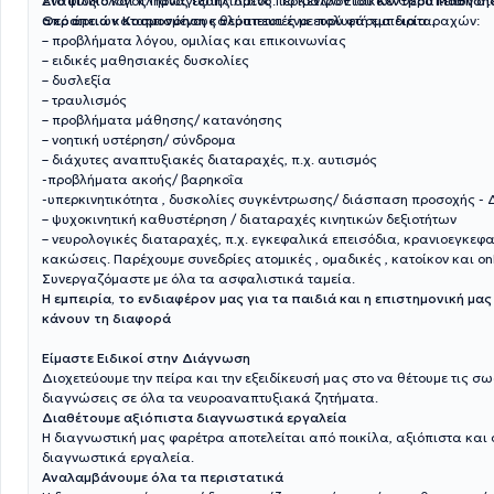
Αναπτυξιολόγος Παναγιώτης Λάιος. Το Κέντρο Ειδικών Θεραπειών στ
Στο φιλικό και πλήρως εξοπλισμένο περιβάλλον του
Κέντρου Μάθησης
από άρτια καταρτισμένους θεραπευτές με πολυετή εμπειρία .
Θεραπειών Κοσμονόηση
καλύπτεται ένα ευρύ φάσμα διαταραχών:
– προβλήματα λόγου, ομιλίας και επικοινωνίας
– ειδικές μαθησιακές δυσκολίες
– δυσλεξία
– τραυλισμός
– προβλήματα μάθησης/ κατανόησης
– νοητική υστέρηση/ σύνδρομα
– διάχυτες αναπτυξιακές διαταραχές, π.χ. αυτισμός
-προβλήματα ακοής/ βαρηκοΐα
-υπερκινητικότητα , δυσκολίες συγκέντρωσης/ διάσπαση προσοχής -
– ψυχοκινητική καθυστέρηση / διαταραχές κινητικών δεξιοτήτων
– νευρολογικές διαταραχές, π.χ. εγκεφαλικά επεισόδια, κρανιοεγκεφ
κακώσεις. Παρέχουμε συνεδρίες ατομικές , ομαδικές , κατοίκον και onl
Συνεργαζόμαστε με όλα τα ασφαλιστικά ταμεία.
Η εμπειρία, το ενδιαφέρον μας για τα παιδιά και η επιστημονική μας
κάνουν τη διαφορά
Είμαστε Ειδικοί στην Διάγνωση
Διοχετεύουμε την πείρα και την εξειδίκευσή μας στο να θέτουμε τις σ
διαγνώσεις σε όλα τα νευροαναπτυξιακά ζητήματα.
Διαθέτουμε αξιόπιστα διαγνωστικά εργαλεία
Η διαγνωστική μας φαρέτρα αποτελείται από ποικίλα, αξιόπιστα και
διαγνωστικά εργαλεία.
Αναλαμβάνουμε όλα τα περιστατικά