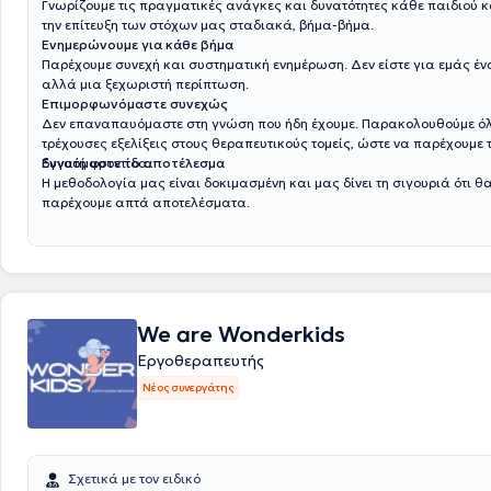
Γνωρίζουμε τις πραγματικές ανάγκες και δυνατότητες κάθε παιδιού κ
την επίτευξη των στόχων μας σταδιακά, βήμα-βήμα.
Ενημερώνουμε για κάθε βήμα
Παρέχουμε συνεχή και συστηματική ενημέρωση. Δεν είστε για εμάς έν
αλλά μια ξεχωριστή περίπτωση.
Επιμορφωνόμαστε συνεχώς
Δεν επαναπαυόμαστε στη γνώση που ήδη έχουμε. Παρακολουθούμε όλ
τρέχουσες εξελίξεις στους θεραπευτικούς τομείς, ώστε να παρέχουμε 
δυνατή φροντίδα.
Εγγυόμαστε το αποτέλεσμα
Η μεθοδολογία μας είναι δοκιμασμένη και μας δίνει τη σιγουριά ότι θ
παρέχουμε απτά αποτελέσματα.
We are Wonderkids
Εργοθεραπευτής
Νέος συνεργάτης
Σχετικά με τον ειδικό