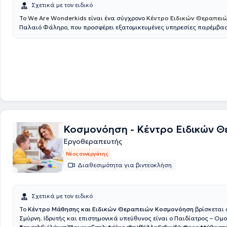
Σχετικά με τον ειδικό
χαρακτηριστικό θα αποτελεί η συμπερίληψη.
Το
We Are Wonderkids
είναι ένα σύγχρονο
Κέντρο Ειδικών Θεραπει
Παλαιό Φάληρο, που προσφέρει εξατομικευμένες υπηρεσίες παρέμβα
υποστήριξης για παιδιά και εφήβους. Η φιλοσοφία του κέντρου βασίζε
πεποίθηση ότι κάθε παιδί διαθέτει μοναδικό δυναμικό, το οποίο μπορε
μέσα από επιστημονικά τεκμηριωμένες προσεγγίσεις, ενσυναίσθηση 
με την οικογένεια. Στόχος είναι η δημιουργία ενός ασφαλούς και υποσ
περιβάλλοντος, όπου κάθε παιδί μπορεί να εξελιχθεί με τον δικό του ρ
χτίσει τα θεμέλια για μια ισορροπημένη και δημιουργική πορεία.
Κοσμονόηση - Κέντρο Ειδικών 
Εργοθεραπευτής
Νέος συνεργάτης
Διαθεσιμότητα για βιντεοκλήση
Σχετικά με τον ειδικό
Το
Κέντρο Μάθησης και Ειδικών Θεραπειών Κοσμονόηση
βρίσκεται 
Σμύρνη. Ιδρυτής και επιστημονικά υπεύθυνος είναι ο Παιδίατρος – Ομ