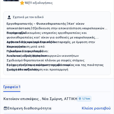
Εργαλεία τους είναι η λογοθεραπεία, η εργοθεραπεία, η
|
10
11 αξιολογήσεις
αισθητηριακή ολοκλήρωση, η ειδική μαθησιακή αποκατάσταση, η
παιχνιδοθεραπεία, η ψυχολογική υποστήριξη και συμβουλευτική
γονέων. Σταδιακά προσθέτονται δραστηριότητες, όπως
Σχετικά με τον ειδικό
μουσικοκινητική από μουσικοπαιδαγωγό, θεατρικό παιχνίδι και
άλλες δημιουργικές ομαδικές ασχολίες που βασικό
Εργοθεραπευτής – Φυσικοθεραπευτής | Κατ’ οίκον
χαρακτηριστικό θα αποτελεί η συμπερίληψη.
αποκατάσταση |
Εξειδίκευση στην αποκατάσταση
νευρολογικών
διαταραχών
Παρέχει εξειδικευμένες υπηρεσίες εργοθεραπείας και
φυσικοθεραπείας κατ’ οίκον για ασθενείς με
νευρολογικές,
ορθοπεδικές και γηριατρικές διαταραχές
Aγγειακό Εγκεφαλικό Επεισόδιο
, με έμφαση στην
αποκατάσταση μετά από:
Xειρουργεία
Γηριατρικά περιστατικά
Η διαδικασία περιλαμβάνει:
Άνοια και νόσος Alzheimer
Αναλυτική αξιολόγηση λειτουργικών ικανοτήτων
Σχεδιασμό θεραπευτικού πλάνου με σαφείς στόχους
Εφαρμογή εξατομικευμένων παρεμβάσεων
Στόχος του είναι η ενίσχυση της αυτονομίας και της ποιότητας
Συνεχή επαναξιολόγηση και προσαρμογή
ζωής κάθε ασθενούς.
Γραφείο 1
Κατοίκον επισκέψεις , Νέα Σμύρνη, ΑΤΤΙΚΗ
1,7 km
Επόμενη διαθεσιμότητα
Κλείσε ραντεβού