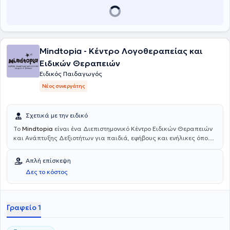
Mindtopia - Κέντρο Λογοθεραπείας και
Ειδικών Θεραπειών
Ειδικός Παιδαγωγός
Νέος συνεργάτης
Σχετικά με την ειδικό
To
Mindtopia
είναι ένα Διεπιστημονικό Κέντρο Ειδικών Θεραπειών
και Ανάπτυξης Δεξιοτήτων για παιδιά, εφήβους και ενήλικες όπου η
εξέλιξη και η υποστήριξη του κάθε ατόμου βρίσκονται στο επίκεντρο.
Προσφέρονται υπηρεσίες Ειδικού Παιδαγωγού με εξατομικευμένα
Απλή επίσκεψη
εκπαιδευτικά προγράμματα για παιδιά με μαθησιακές δυσκολίες,
Δες το κόστος
υποστηρίζοντας την ανάπτυξη κοινωνικών και συναισθηματικών
δεξιοτήτων. Επιπλέον, προσφέρονται υπηρεσίες Εργοθεραπείας, η
οποία επικεντρώνεται στην ανάπτυξη και βελτίωση των κινητικών
δεξιοτήτων, οι οποίες είναι απαραίτητες για την καθημερινή ζωή
Γραφείο 1
και ανεξαρτησία των παιδιών, υπηρεσίες Ψυχολογικής
Υποστήριξης η οποία στοχεύει στην προαγωγή της ψυχικής υγείας