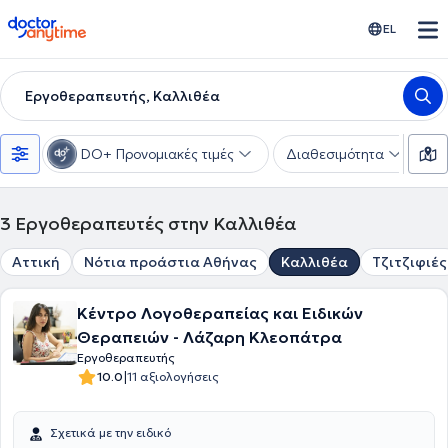
doctoranytime
EL
Εργοθεραπευτής, Καλλιθέα
DO+ Προνομιακές τιμές
Διαθεσιμότητα
Υ
3
Εργοθεραπευτές στην Καλλιθέα
Αττική
Νότια προάστια Αθήνας
Καλλιθέα
Τζιτζιφιές
Κέντρο Λογοθεραπείας και Ειδικών
Θεραπειών - Λάζαρη Κλεοπάτρα
Εργοθεραπευτής
|
10.0
11 αξιολογήσεις
Σχετικά με την ειδικό