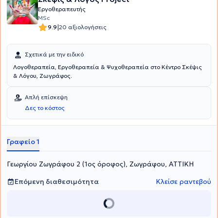
Παιδιού" και είναι μέλος του Συλλόγου Επιστημόνων
Εργοθεραπευτής
Λογοπαθολόγων - Λογοθεραπευτών Ελλάδος.
MSc
|
9.9
20 αξιολογήσεις
Σχετικά με την ειδικό
Λογοθεραπεία, Εργοθεραπεία & Ψυχοθεραπεία στο Κέντρο Σκέψις
& Λόγου, Ζωγράφος.
Απλή επίσκεψη
Δες το κόστος
Γραφείο 1
Γεωργίου Ζωγράφου 2 (1ος όροφος), Ζωγράφου, ΑΤΤΙΚΗ
Επόμενη διαθεσιμότητα
Κλείσε ραντεβού