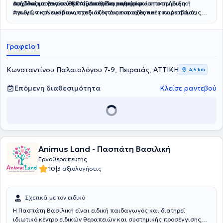
εφήβους με νευροαναπτυξιακές διαταραχές.
στη Γλωσσολογία (ΕΚΠΑ).
Ασχολείται με την εξατομικευμένη μαθησιακή υποστήριξη
Διαθέτει επιμόρφωση στην Ειδική
Αγωγή, τις Νευροαναπτυξιακές Διαταραχές και τον Αυτισμό,
παιδιών και εφήβων,
σχεδιάζοντας εκπαιδευτικές παρεμβάσεις
καθώς και εμπειρία στην πρωτοβάθμια και δευτεροβάθμια
που ανταποκρίνονται στις ιδιαίτερες ανάγκες τους. Παράλληλα,
εκπαίδευση.
αξιοποιεί σύγχρονα ψηφιακά εργαλεία στην εκπαιδευτική
διαδικασία, έχοντας πιστοποίηση Microsoft Educator.
Γραφείο 1
Κωνσταντίνου Παλαιολόγου 7-9, Πειραιάς, ΑΤΤΙΚΗ
4,5 km
Επόμενη διαθεσιμότητα
Κλείσε ραντεβού
Animus Land - Πασπάτη Βασιλική
Εργοθεραπευτής
|
10
3 αξιολογήσεις
Σχετικά με τον ειδικό
Η Πασπάτη Βασιλική είναι ειδική παιδαγωγός και διατηρεί
ιδιωτικό κέντρο ειδικών θεραπειών και συστημικής προσέγγισης