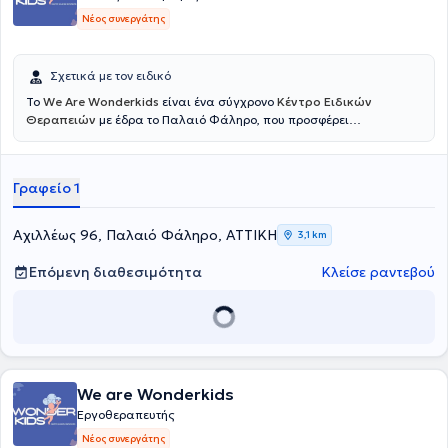
Νέος συνεργάτης
Σχετικά με τον ειδικό
Το
We Are Wonderkids
είναι ένα σύγχρονο
Κέντρο Ειδικών
Θεραπειών
με έδρα το Παλαιό Φάληρο, που προσφέρει
εξατομικευμένες υπηρεσίες παρέμβασης και υποστήριξης για
παιδιά και εφήβους. Η φιλοσοφία του κέντρου βασίζεται στην
πεποίθηση ότι κάθε παιδί διαθέτει μοναδικό δυναμικό, το οποίο
Γραφείο 1
μπορεί να αναδειχθεί μέσα από επιστημονικά τεκμηριωμένες
προσεγγίσεις, ενσυναίσθηση και συνεργασία με την οικογένεια.
Στόχος είναι η δημιουργία ενός ασφαλούς και υποστηρικτικού
Αχιλλέως 96, Παλαιό Φάληρο, ΑΤΤΙΚΗ
3,1 km
περιβάλλοντος, όπου κάθε παιδί μπορεί να εξελιχθεί με τον δικό του
ρυθμό και να χτίσει τα θεμέλια για μια ισορροπημένη και
Επόμενη διαθεσιμότητα
Κλείσε ραντεβού
δημιουργική πορεία.
We are Wonderkids
Εργοθεραπευτής
Νέος συνεργάτης