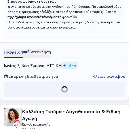
Επιμορφωνόμαστε συνεχώς
Δεν επαναπαυόμαστε στη γνώση που ήδη έχουμε. Παρακολουθούμε
όλες τις τρέχουσες εξελίξεις στους θεραπευτικούς τομείς, ώστε να
παρέχουμε την καλύτερη δυνατή φροντίδα.
Εγγυόμαστε το αποτέλεσμα
Η μεθοδολογία μας είναι δοκιμασμένη και μας δίνει τη σιγουριά ότι
θα σας παρέχουμε απτά αποτελέσματα.
Βιντεοκλήση
Γραφείο 1
Ιωνίας 7, Νέα Σμύρνη, ΑΤΤΙΚΗ
1,5 km
Επόμενη διαθεσιμότητα
Κλείσε ραντεβού
Καλλιόπη Γκούμα - Λογοθεραπεία & Ειδική
Αγωγή
Εργοθεραπευτής