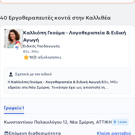
40
Εργοθεραπευτές κοντά στην Καλλιθέα
Καλλιόπη Γκούμα - Λογοθεραπεία & Ειδική
Αγωγή
Ειδικός Παιδαγωγός
BSc, MSc
|
10
3 αξιολογήσεις
Σχετικά με τον ειδικό
Η
Καλλιόπη Γκούμα - Λογοθεραπεία & Ειδική Αγωγή
BSc, MSc
εδρεύει στη Νέα Σμύρνη. Το κέντρο έχει ως αποστολή τη
διαμόρφωση ενός κατάλληλα εξοπλισμένου, ζεστού, ασφαλούς και
ευχάριστου περιβάλλοντος για παιδιά, έφηβους και τους γονείς
τους. Ως άρτια εκπαιδευμένοι θεραπευτές σε σύγχρονες
Γραφείο 1
επιστημονικές μεθόδους και δια βίου καταρτισμένοι σε νέες
επιστημονικές εξελίξεις, προλαμβάνουν, αξιολογούν και σχεδιάζουν
εξατομικευμένα θεραπευτικά προγράμματα, με σεβασμό στο κάθε
Κωνσταντίνου Παλαιολόγου 12, Νέα Σμύρνη, ΑΤΤΙΚΗ
1,4 km
παιδί και στην οικογένεια του. Εργαλείατους είναι η λογοθεραπεία,
η εργοθεραπεία, η αισθητηριακή ολοκλήρωση, η ειδική μαθησιακή
Επόμενη διαθεσιμότητα
Κλείσε ραντεβού