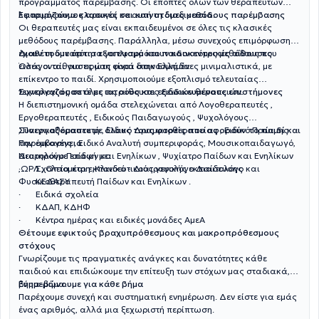
προγράμματος παρέμβασης. Οι επόπτες όλων των θεραπευτών
λειτουργούν ως αρωγοί σε αυτή τη διαδικασία.
Εφαρμόζουμε κλασικές και καινοτόμες μεθόδους παρέμβασης
Οι θεραπευτές μας είναι εκπαιδευμένοι σε όλες τις κλασικές
μεθόδους παρέμβασης. Παράλληλα, μέσω συνεχούς επιμόρφωσης,
έχουν τη δυνατότητα να εφαρμόσουν καινοτόμες μεθόδους που
Διαθέτουμε άρτιο εξοπλισμό και παιδοκεντρικές αίθουσες
εισάγονται για πρώτη φορά στην Ελλάδα.
Όλες οι αίθουσες μας είναι διακοσμημένες μινιμαλιστικά, με
επίκεντρο το παιδί. Χρησιμοποιούμε εξοπλισμό τελευταίας
τεχνολογίας σε όλες τις αίθουσες ειδικών θεραπειών.
Συνεργαζόμαστε με ιατρούς και εξειδικευμένους επιστήμονες
Η διεπιστημονική ομάδα στελεχώνεται από Λογοθεραπευτές ,
Εργοθεραπευτές , Ειδικούς Παιδαγωγούς , Ψυχολόγους
, Παιγνιοθεραπευτή , Ειδικό Δραματοθεραπείας , Ειδικό Πρώιμης
Συνεργαζόμαστε με όλους τους φορείς που αφορούν το παιδί και
Παρέμβασης , Ειδικό Αναλυτή συμπεριφοράς, Μουσικοπαιδαγωγό,
την οικογένεια
Νευρολόγο Παίδων και Ενηλίκων , Ψυχίατρο Παίδων και Ενηλίκων
Διατηρούμε επαφή με:
,ΩΡΛ , Οπτομέτρη ,Κλινικό - Διατροφολόγο Διαιτολόγο και
· Σχολεία και εκπαιδευτικούς γενικής εκπαίδευσης
Φυσικοθεραπευτή Παίδων και Ενηλίκων .
· ΚΕΔΑΣΥ
· Ειδικά σχολεία
· ΚΔΑΠ, ΚΔΗΦ
· Κέντρα ημέρας και ειδικές μονάδες ΑμεΑ
Θέτουμε εφικτούς βραχυπρόθεσμους και μακροπρόθεσμους
στόχους
Γνωρίζουμε τις πραγματικές ανάγκες και δυνατότητες κάθε
παιδιού και επιδιώκουμε την επίτευξη των στόχων μας σταδιακά,
βήμα-βήμα.
Ενημερώνουμε για κάθε βήμα
Παρέχουμε συνεχή και συστηματική ενημέρωση. Δεν είστε για εμάς
ένας αριθμός, αλλά μια ξεχωριστή περίπτωση.