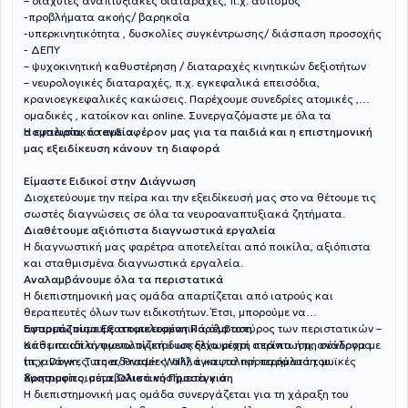
– διάχυτες αναπτυξιακές διαταραχές, π.χ. αυτισμός
-προβλήματα ακοής/ βαρηκοΐα
-υπερκινητικότητα , δυσκολίες συγκέντρωσης/ διάσπαση προσοχής
- ΔΕΠΥ
– ψυχοκινητική καθυστέρηση / διαταραχές κινητικών δεξιοτήτων
– νευρολογικές διαταραχές, π.χ. εγκεφαλικά επεισόδια,
κρανιοεγκεφαλικές κακώσεις. Παρέχουμε συνεδρίες ατομικές ,
ομαδικές , κατοίκον και online. Συνεργαζόμαστε με όλα τα
ασφαλιστικά ταμεία.
Η εμπειρία, το ενδιαφέρον μας για τα παιδιά και η επιστημονική
μας εξειδίκευση κάνουν τη διαφορά
Είμαστε Ειδικοί στην Διάγνωση
Διοχετεύουμε την πείρα και την εξειδίκευσή μας στο να θέτουμε τις
σωστές διαγνώσεις σε όλα τα νευροαναπτυξιακά ζητήματα.
Διαθέτουμε αξιόπιστα διαγνωστικά εργαλεία
Η διαγνωστική μας φαρέτρα αποτελείται από ποικίλα, αξιόπιστα
και σταθμισμένα διαγνωστικά εργαλεία.
Αναλαμβάνουμε όλα τα περιστατικά
Η διεπιστημονική μας ομάδα απαρτίζεται από ιατρούς και
θεραπευτές όλων των ειδικοτήτων. Έτσι, μπορούμε να
αντιμετωπίσουμε αποτελεσματικά όλο το εύρος των περιστατικών –
Εφαρμόζουμε Εξατομικευμένη Παρέμβαση
από μια απλή φωνολογική δυσκολία μέχρι σπάνια ή μη σύνδρομα
Κάθε παιδί αντιμετωπίζεται ως ξεχωριστή περίπτωση, ανάλογα με
(π.χ. Down, Turner, Prader-Willi), εγκεφαλική παράλυση, μυϊκές
τις ανάγκες, τις αδυναμίες, αλλά και τα προτερήματά του.
δυστροφίες, μεταβολικά νοσήματα κ.ά.
Χρησιμοποιούμε Ολιστική Προσέγγιση
Η διεπιστημονική μας ομάδα συνεργάζεται για τη χάραξη του