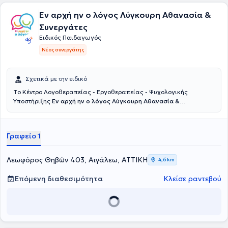
Εν αρχή ην ο λόγος Λύγκουρη Αθανασία &
Συνεργάτες
Ειδικός Παιδαγωγός
Νέος συνεργάτης
Σχετικά με την ειδικό
Tο Κέντρο Λογοθεραπείας - Εργοθεραπείας - Ψυχολογικής
Υποστήριξης
Εν αρχή ην ο λόγος Λύγκουρη Αθανασία &
Συνεργάτες
εδρεύει στο Αιγάλεω. Λειτουργεί από το 2008,
παρέχοντας υπηρεσίες Λογοθεραπείας, Εργοθερααπείας, Ειδικής
Διαπαιδαγώγησης, Ψυχολογικής και Συμβουλευτικής Υποστήριξης.
Γραφείο 1
Απευθύνεται σε παιδιά που παρουσιάζουν αυτισμό, ΔΕΠΥ,
αρθρωτικές δυσκολίες, γλωσσική καθυστέρηση, τραυλισμό,
δυσκολίες αισθητηριακής επεξεργασίας, μαθησιακές δυσκολίες,
Λεωφόρος Θηβών 403, Αιγάλεω, ΑΤΤΙΚΗ
4,6 km
δυσπραξία, γλωσσική δυσπραξία, θέματα συμπεριφοράς,
συναισθηματικές διαταραχές, έλλειψη αυτοπεποίθησης, ειδική
Επόμενη διαθεσιμότητα
Κλείσε ραντεβού
γλωσσική διαταραχή. Ο Ειδικός Παιδαγωγός του κέντρου είναι ο
Πέρρος Χρήστος. Είναι απόφοιτος Λογοθεραπείας και διαθέτει
πτυχίο Νηπιαγωγού από το Πανεπιστήμιο του Derby. Ακόμα, είναι
κάτοχος μεταπτυχιακού διπλώματος από το ίδιο πανεπιστήμιο, ενώ
σήμερα εκπονεί την διδακτορική του έρευνα σε συνεργασία με