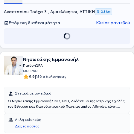
Αναστασίου Τσόχα 3 , Αμπελόκηποι, ΑΤΤΙΚΗ
2,3 km
Επόμενη διαθεσιμότητα
Κλείσε ραντεβού
Νησωτάκης Εμμανουήλ
Παιδο-ΩΡΛ
MD, PhD
|
9.9
156 αξιολογήσεις
Σχετικά με τον ειδικό
Ο
Νησωτάκης Εμμανουήλ
MD, PhD, Διδάκτωρ της Ιατρικής Σχολής
του Εθνικού και Καποδιστριακού Πανεπιστημίου Αθηνών, είναι
Παιδο - Ωτορινολαρυγγολόγος και διατηρεί ιδιωτικό ιατρείο στους
Αμπελόκηπους. Ειδικεύθηκε στην Ωτορινολαρυγγολογία στο Γενικό
Απλή επίσκεψη
Νοσοκομείο Αθηνών "Ιπποκράτειο" και στην Παιδο-ΩΡΛ στο Γενικό
Δες το κόστος
Νοσοκομείο Παίδων Πεντέλης. Έχει ειδικευτεί επίσης στην Πλαστική
Χειρουργική στο Ναυτικό Νοσοκομείο Αθηνών και στην