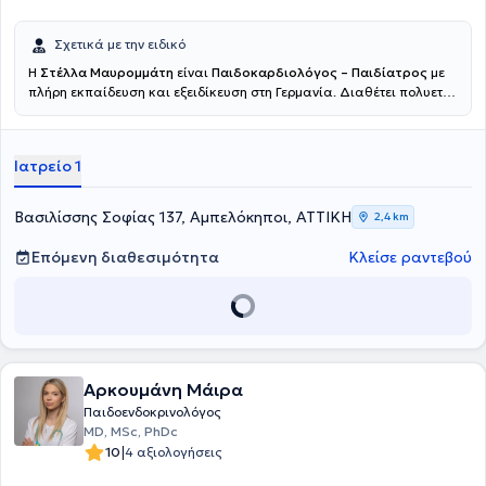
Σχετικά με την ειδικό
Η
Στέλλα Μαυρομμάτη
είναι
Παιδοκαρδιολόγος – Παιδίατρος
με
πλήρη εκπαίδευση και εξειδίκευση στη Γερμανία. Διαθέτει πολυετή
κλινική εμπειρία σε νοσοκομεία αναφοράς, με κύρια ενασχόληση τη
διάγνωση, παρακολούθηση και αντιμετώπιση συγγενών και
επίκτητων καρδιολογικών παθήσεων σε βρέφη και παιδιά, καθώς
Ιατρείο 1
και τη γενική παιδιατρική φροντίδα. Έχει εμπειρία στη διαγνωστική
υπερηχογραφία και στη φροντίδα παιδιών με αυξημένες ανάγκες
παρακολούθησης. Παρείχε παιδοκαρδιολογική αξιολόγηση και
Βασιλίσσης Σοφίας 137, Αμπελόκηποι, ΑΤΤΙΚΗ
2,4 km
παρακολούθηση υψηλού επιπέδου αθλητών στο πλαίσιο του
Ολυμπιακού Κέντρου Προετοιμασίας του Έσσεν, διασφαλίζοντας
Επόμενη διαθεσιμότητα
Κλείσε ραντεβού
την ασφαλή συμμετοχή τους στον αθλητισμό. Σήμερα εργάζεται στο
Νοσοκομείο ΜΗΤΕΡΑ, παρέχοντας υπεύθυνη, σύγχρονη και
εξατομικευμένη ιατρική φροντίδα, με έμφαση στην ασφάλεια του
παιδιού και τη σωστή ενημέρωση των γονέων.
Αρκουμάνη Μάιρα
Παιδοενδοκρινολόγος
MD, MSc, PhDc
|
10
4 αξιολογήσεις