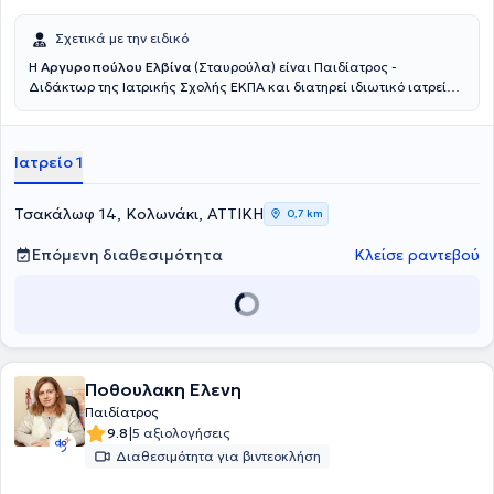
Σχετικά με την ειδικό
Η
Αργυροπούλου Ελβίνα
(Σταυρούλα) είναι Παιδίατρος -
Διδάκτωρ της Ιατρικής Σχολής ΕΚΠΑ και διατηρεί ιδιωτικό ιατρείο
στο Κολωνάκι. Γεννήθηκε και μεγάλωσε στην Καλαμάτα. Είναι
απόφοιτος της Ιατρικής Σχολής του Εθνικού και Καποδιστριακού
Πανεπιστημίου Αθηνών. Ειδικεύθηκε στην Παιδιατρική στη Β'
Ιατρείο 1
Πανεπιστημιακή Κλινική του Γενικού Νοσοκομείου Παίδων ''Π. & Α.
Κυριακού''. Απέκτησε τη διδακτορική της διατριβή τον Ιούλιο του
2025, για την οποία έλαβε υποτροφία και βραβεύθηκε από την
Τσακάλωφ 14, Κολωνάκι, ΑΤΤΙΚΗ
0,7 km
Ελληνική Διαβητολογική Εταιρεία. Έχει εμπειρία στην αντιμετώπιση
επειγόντων παιδιατρικών περιστατικών καθώς εργάσθηκε ως
Επόμενη διαθεσιμότητα
Κλείσε ραντεβού
Επιμελήτρια Παιδίατρος στο Τμήμα Επειγόντων Περιστατικών (ΤΕΠ)
του Νοσοκομείου Παίδων ''Αγία Σοφία''. Εργάζεται ως Επιμελήτρια
Παιδίατρος στο Ιασώ Παίδων και είναι εξωτερικός συνεργάτης στο
Ιατρικό Κέντρο Αθηνών.
Ποθουλακη Ελενη
Παιδίατρος
|
9.8
5 αξιολογήσεις
Διαθεσιμότητα για βιντεοκλήση