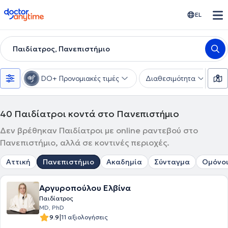
doctoranytime
EL
Παιδίατρος, Πανεπιστήμιο
DO+ Προνομιακές τιμές
Διαθεσιμότητα
Υ
40
Παιδίατροι κοντά στο Πανεπιστήμιο
Δεν βρέθηκαν Παιδίατροι με online ραντεβού στο
Πανεπιστήμιο, αλλά σε κοντινές περιοχές.
Αττική
Πανεπιστήμιο
Ακαδημία
Σύνταγμα
Ομόνο
Αργυροπούλου Ελβίνα
Παιδίατρος
MD, PhD
|
9.9
11 αξιολογήσεις