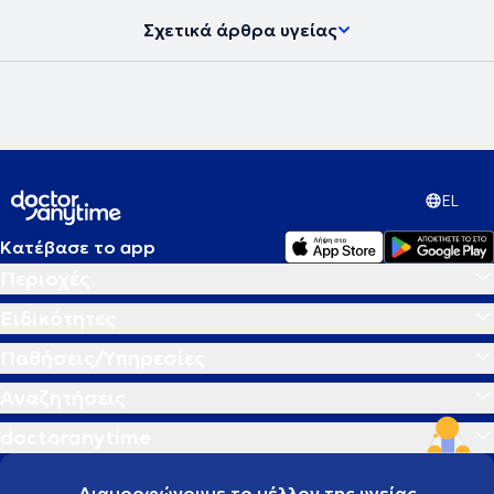
συνεργάτης των Μαιευτηρίων του Ομίλου "ΜΗΤΕΡΑ". Η Παιδίατρος
Σχετικά άρθρα υγείας
έχει στο ενεργητικό της πολλές δημοσιεύσεις σε ξενόγλωσσα και
ελληνικά επιστημονικά περιοδικά, ενώ έχει πραγματοποιήσει,
επίσης, πληθώρα ομιλιών και ανακοινώσεων σε συνέδρια
παιδιατρικής και παιδιατρικής ενδοκρινολογίας. Είναι μέλος της
European Society Endocrinology, της ESE Young Endocrinologists &
Scientists Committee, της Ευρωπαϊκής Εταιρείας Διαβήτη,
Μεταβολικού Συνδρόμου και Παχυσαρκίας (ESoDiMeSO) και της
International Society for Pediatric and Adolescent Diabetes (ISPAD).
Παράλληλα, παραδίδει διαδικτυακές ομιλίες για μητέρες και μαίες
EL
μέσω της πλατφόρμας MYNEWBABYCENTER, αλλά και της σελίδας
της στο Instagram-DR.MAIRAPEDCARE, εστιάζοντας στην υγεία του
Κατέβασε το app
παιδιού από την στιγμή της γέννησης του μέχρι την ενηλικίωση.
Περιοχές
Επιπλέον, είναι σύμβουλος μητρικού θηλασμού, με περαιτέρω
πιστοποίηση NLS, υποστήριξης της ζωής του νεογνού, από τον
Ειδικότητες
Αρμόδιο Ευρωπαϊκό Παιδιατρικό Φορέα. Ως γιατρός που έχει τάξει
τη ζωή της στην υγεία και την φροντίδα του παιδιού
Παθήσεις/Υπηρεσίες
#childcomesfirst# από τη νεογνική ηλικία μέχρι τα 18 έτη, δίνει
πλέον το "παρών" όπου υπάρχει ανάγκη, συμμετέχοντας ως
Αναζητήσεις
εθελόντρια στις αποστολές παροχής πρωτοβάθμιας φροντίδας
υγείας της "Σύμπλευσης" στα μικρά και ακριτικά νησιά της
doctoranytime
Ελλάδας καθώς και στις δράσεις του Συλλόγου Γονέων Παιδιών με
Νεοπλασματική Ασθένεια "ΦΛΟΓΑ" και των "Γιατρών του Κόσμου".
Διαμορφώνουμε το μέλλον της υγείας