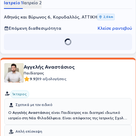
Ιατρείο 1
Ιατρείο 2
Ωτορινολαρυγγολογικό τμήμα του Γενικού Νοσοκομείου Αθηνών
"Ιπποκράτειο".
Αθηνάς και Βύρωνος 6, Κορυδαλλός, ΑΤΤΙΚΗ
2,6 km
Επόμενη διαθεσιμότητα
Κλείσε ραντεβού
Αγγελής Αναστάσιος
Παιδίατρος
|
9.9
89 αξιολογήσεις
Ίκτερος
Σχετικά με τον ειδικό
Ο
Αγγελής Αναστάσιος
είναι Παιδίατρος και διατηρεί ιδιωτικό
ιατρείο στη Νέα Φιλαδέλφεια. Είναι απόφοιτος της Ιατρικής Σχολής
του Εθνικού και Καποδιστριακού Πανεπιστημίου Αθηνών και
ολοκλήρωσε την ειδικότητά του στην Παιδιατρική, στη Β΄
Απλή επίσκεψη
Πανεπιστημιακή Παιδιατρική Κλινική του Γενικού Νοσοκομείου