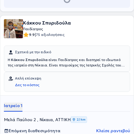
Κάκκου Σπυριδούλα
Παιδίατρος
|
9.9
75 αξιολογήσεις
Σχετικά με την ειδικό
Η
Κάκκου Σπυριδούλα
είναι Παιδίατρος και διατηρεί το ιδιωτικό
της ιατρείο στη Νίκαια. Είναι πτυχιούχος της Ιατρικής Σχολής του
Πανεπιστημίου Πατρών ενώ έχει ολοκληρώσει Μεταπτυχιακό
πρόγραμμα στην Εθνική Σχολή Δημόσιας Υγείας. Στο πλαίσιο της
Απλή επίσκεψη
Ειδικότητάς της θήτευσε στο Γενικό Κρατικό Νοσοκομείο Νίκαιας.
Δες το κόστος
Στο ιδιωτικό της ιατρείο αναλαμβάνει πλήθος παιδιών έχοντας
πάντα στο επίκεντρο την καλύτερη δυνατή εξυπηρέτηση των
εξατομικευμένων αναγκών τους.
Ιατρείο 1
Μελά Παύλου 2 , Νίκαια, ΑΤΤΙΚΗ
2,1 km
Επόμενη διαθεσιμότητα
Κλείσε ραντεβού