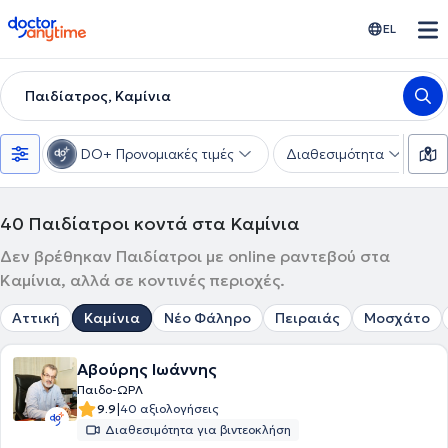
doctoranytime
EL
Παιδίατρος, Καμίνια
DO+ Προνομιακές τιμές
Διαθεσιμότητα
Υ
40
Παιδίατροι κοντά στα Καμίνια
Δεν βρέθηκαν Παιδίατροι με online ραντεβού στα
Καμίνια, αλλά σε κοντινές περιοχές.
Αττική
Καμίνια
Νέο Φάληρο
Πειραιάς
Μοσχάτο
Αβούρης Ιωάννης
Παιδο-ΩΡΛ
|
9.9
40 αξιολογήσεις
Διαθεσιμότητα για βιντεοκλήση