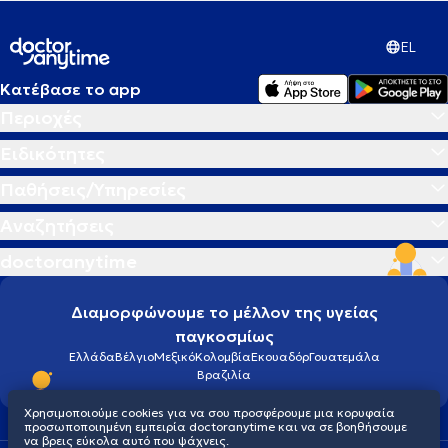
EL
Κατέβασε το app
Περιοχές
Ειδικότητες
Παθήσεις/Υπηρεσίες
Αναζητήσεις
doctoranytime
Διαμορφώνουμε το μέλλον της υγείας
παγκοσμίως
Ελλάδα
Βέλγιο
Μεξικό
Κολομβία
Εκουαδόρ
Γουατεμάλα
Βραζιλία
Χρησιμοποιούμε cookies για να σου προσφέρουμε μια κορυφαία
προσωποποιημένη εμπειρία doctoranytime και να σε βοηθήσουμε
να βρεις εύκολα αυτό που ψάχνεις.