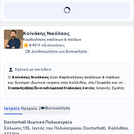
Κοϊνάκης Νικόλαος
Καρδιολόγος ενηλίκων & παίδων
|
9.9
79 αξιολογήσεις
Διαθεσιμότητα για βιντεοκλήση
Σχετικά με τον ειδικό
Ο
Κοϊνάκης Νικόλαος
είναι
Καρδιολόγος ενηλίκων & παίδων
και διατηρεί ιδιωτικά ιατρεία στην Καλλιθέα, στη Γλυφάδα και στη
Σητεία Κρήτης. Είναι απόφοιτος Βιολογίας και της Ιατρικής Σχολής
Ο ιατρός εξετάζει παιδιά μεγαλύτερα των 2 ετών.
του Πανεπιστημίου Κρήτης. Ειδικεύτηκε στην καρδιολογία στο Γενικό
Νοσοκομείο "Ασκληπιείο" Βούλας. Κατά τη διάρκεια της
ειδικότητας, εκπαιδεύτηκε στην παιδοκαρδιολογία στο Γενικό
Βιντεοκλήση
Ιατρείο 1
Ιατρείο 2
Νοσοκομείο Παίδων "Η Αγία Σοφία". Μετεκπαιδεύτηκε στις νεότερες
τεχνικές υπερήχων (stress echo, διοισοφάγειο
υπερηχοκαρδιογράφημα) στο Γενικό Νοσοκομείο Κρήτης
Doctorhall Ιδιωτικό Πολυιατρείο
"Βενιζέλειο". Στο ιατρείο διενεργούνται ηλεκτροκαρδιογράφημα,
Σόλωνος 135, (εντός του Πολυϊατρείου Doctorhall), Καλλιθέα,
triplex καρδιάς, Holter πιέσεως, Holter ρυθμού (24 και 48 ωρών),