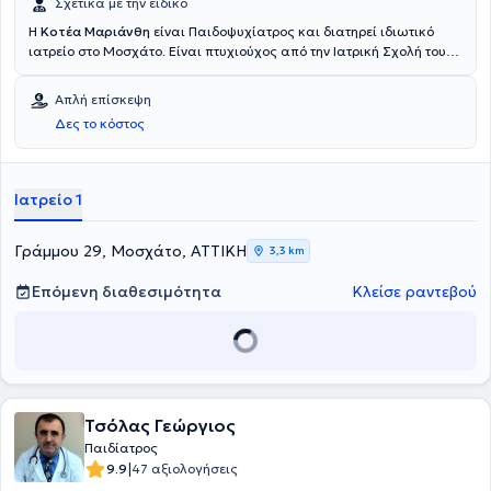
Σχετικά με την ειδικό
Η
Κοτέα Μαριάνθη
είναι Παιδοψυχίατρος και διατηρεί ιδιωτικό
ιατρείο στο Μοσχάτο. Είναι πτυχιούχος από την Ιατρική Σχολή του
Εθνικού και Καποδιστριακού Πανεπιστημίου Αθηνών και
ειδικεύτηκε στην Πανεπιστημιακή Παιδοψυχιατρική κλινική του
Απλή επίσκεψη
Γενικού Νοσοκομείου Παίδων "Αγία Σοφία". Διετέλεσε για χρόνια
Δες το κόστος
επιστημονική υπεύθυνη στο Συμβουλευτικό Κέντρο του Δήμου
Καλλιθέας. Η κυρία Κοτέα δεν έχει προχωρήσει σε πιστοποίηση με
τον ΕΟΠΥΥ για εγκρίσεις θεραπειών, καθώς και για γνωματεύσεις
για δημόσιες υπηρεσίες.
Ιατρείο 1
Γράμμου 29, Μοσχάτο, ΑΤΤΙΚΗ
3,3 km
Επόμενη διαθεσιμότητα
Κλείσε ραντεβού
Τσόλας Γεώργιος
Παιδίατρος
|
9.9
47 αξιολογήσεις