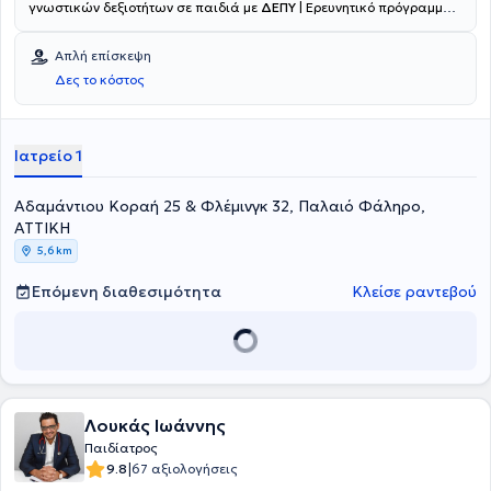
γνωστικών δεξιοτήτων σε παιδιά με
ΔΕΠΥ
| Ερευνητικό πρόγραμμα
ThinkUp!", 13ο Πανελλήνιο Συνέδριο Αναπτυξιακής &
Συμπεριφορικής Παιδιατρικής.
Απλή επίσκεψη
Δες το κόστος
Ιατρείο 1
Αδαμάντιου Κοραή 25 & Φλέμινγκ 32, Παλαιό Φάληρο,
ΑΤΤΙΚΗ
5,6 km
Επόμενη διαθεσιμότητα
Κλείσε ραντεβού
Λουκάς Ιωάννης
Παιδίατρος
|
9.8
67 αξιολογήσεις