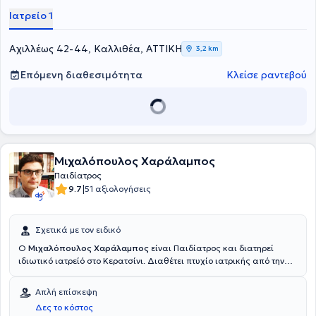
Ιατρείο 1
Αχιλλέως 42-44, Καλλιθέα, ΑΤΤΙΚΗ
3,2 km
Επόμενη διαθεσιμότητα
Κλείσε ραντεβού
Μιχαλόπουλος Χαράλαμπος
Παιδίατρος
|
9.7
51 αξιολογήσεις
Σχετικά με τον ειδικό
Ο
Μιχαλόπουλος Χαράλαμπος
είναι Παιδίατρος και διατηρεί
ιδιωτικό ιατρείό στο Κερατσίνι. Διαθέτει πτυχίο ιατρικής από την
Ιατρική Σχολή του Εθνικού και Καποδιστριακού Πανεπιστημίου
Αθηνών και ειδικεύτηκε στην παιδιατρική στο Γενικό Κρατικό
Απλή επίσκεψη
Νοσοκομείο Νίκαιας - Πειραιά "Άγιος Παντελεήμων". Επιπλέον,
Δες το κόστος
παρακολούθησε μεταπτυχιακό πρόγραμμα στην Εφαρμοσμένη