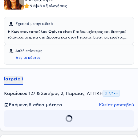
|
9.8
48 αξιολογήσεις
Σχετικά με την ειδικό
Η
Κωνσταντοπούλου Φρίντα
είναι Παιδοψυχίατρος και διατηρεί
ιδιωτικά ιατρεία στη Δροσιά και στον Πειραιά. Είναι πτυχιούχος
της Ιατρικής Σχολής του Δημοκρίτειου Πανεπιστημίου Θράκης και
έχει εκπαιδευτεί στη συστημική και οικογενειακή θεραπεία στη
Απλή επίσκεψη
Μονάδα Οικογενειακής Θεραπείας του Ψυχιατρικού Νοσοκομείου
Δες το κόστος
Αττικής. Επιπλέον, έχει εργαστεί στην Παιδοψυχιατρική Κλινική του
Γενικού Νοσοκομείου Πειραιά "Τζάνειο" και ασχολείται ιδιαίτερα με
τις διάχυτες αναπτυξιακές διαταραχές. Στο ιδιωτικό της ιατρείο
παρέχει εξειδικευμένες υπηρεσίες και αντιμετωπίζει πλήθος
Ιατρείο 1
παθήσεων.
Καραΐσκου 127 & Σωτήρος 2, Πειραιάς, ΑΤΤΙΚΗ
1,7 km
Επόμενη διαθεσιμότητα
Κλείσε ραντεβού