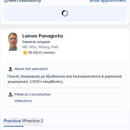
Next availability
Book appointment
foot and ulcers resulting from these injuries, skin lesions due to
vascular disorders—both arterial and venous—as well as necrotic
lesions caused by pressure. Finally, he undertakes the management
of pressure ulcers in bedridden patients both at the clinic and
through home visits.
Lainas Panagiotis
General surgeon
MD, MSc, MSurg, PhD
|
10.0
40 reviews
About the specialist
Γενικός Χειρουργός με εξειδίκευση στη λαπαροσκοπική & ρομποτική
χειρουργική. 2.500+ επεμβάσεις.
Medical Consultation
View price
Practice 1
Practice 2