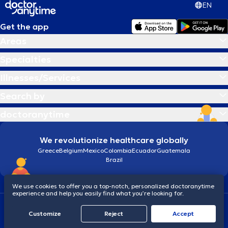
EN
Get the app
Areas
Specialties
Illnesses/Services
Search by
doctoranytime
We revolutionize healthcare globally
Greece
Belgium
Mexico
Colombia
Ecuador
Guatemala
Brazil
We use cookies to offer you a top-notch, personalized doctoranytime
experience and help you easily find what you’re looking for.
Terms and conditions
Cookies
doctoranytime: Data Protection Policy
Customize
Reject
Accept
© 2026 doctoranytime