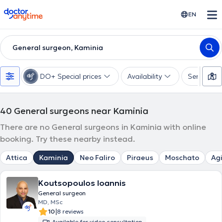
doctoranytime
EN
General surgeon, Kaminia
DO+ Special prices
Availability
Services
40
General surgeons near Kaminia
There are no General surgeons in Kaminia with online
booking. Try these nearby instead.
Attica
Kaminia
Neo Faliro
Piraeus
Moschato
Agi
Koutsopoulos Ioannis
General surgeon
MD, MSc
|
10
8 reviews
Available for video consultation