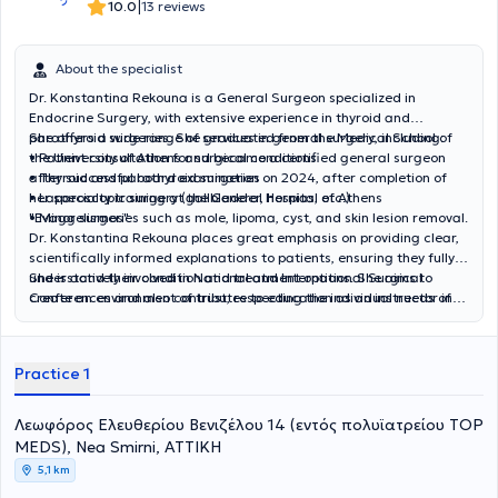
|
10.0
13 reviews
About the specialist
Dr. Konstantina Rekouna is a General Surgeon specialized in
Endocrine Surgery, with extensive experience in thyroid and
parathyroid surgeries. She graduated from the Medical School of
She offers a wide range of services in general surgery, including:
the University of Athens and became a certified general surgeon
• Patient consultation for surgical conditions
after successful board examination on 2024, after completion of
• Thyroid and parathyroid surgeries
her specialty training at the General Hospital of Athens
• Laparoscopic surgery (gallbladder, hernias, etc.)
"Evaggelismos".
• Minor surgeries such as mole, lipoma, cyst, and skin lesion removal.
Dr. Konstantina Rekouna places great emphasis on providing clear,
scientifically informed explanations to patients, ensuring they fully
understand their condition and treatment options. She aims to
She is actively involved in National and International Surgical
create an environment of trust, respecting the individual needs of
Conferences and also contributes to education as an instructor in
each patient.
neuromonitoring seminars, staying up-to-date with the latest
advancements in the field.
Practice 1
Λεωφόρος Ελευθερίου Βενιζέλου 14 (εντός πολυϊατρείου ΤΟP
MEDS), Nea Smirni, ΑΤΤΙΚΗ
5,1 km