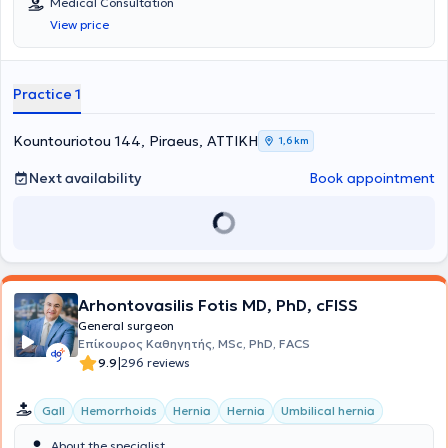
Medical Consultation
hernia, pilonidal cyst, hemorrhoids, lipomas, and breast surgery. He
View price
possesses significant experience and has performed numerous
procedures throughout his career. Additionally, he is a member of
the Piraeus Medical Association.
Practice 1
Kountouriotou 144, Piraeus, ΑΤΤΙΚΗ
1,6 km
Next availability
Book appointment
Arhontovasilis Fotis MD, PhD, cFISS
General surgeon
Επίκουρος Καθηγητής, MSc, PhD, FACS
|
9.9
296 reviews
Gall
Hemorrhoids
Hernia
Hernia
Umbilical hernia
About the specialist