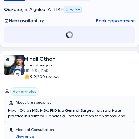
Φώκαιας 5, Aigaleo, ΑΤΤΙΚΗ
4,7 km
Next availability
Book appointment
Mihail Othon
General surgeon
MD, MSc, PhD
|
9.9
200 reviews
Hemorrhoids
About the specialist
Mixail Othon MD, MSc, PhD is a General Surgeon with a private
practice in Kallithea. He holds a Doctorate from the National and
Kapodistrian University of Athens and a postgraduate degree in
"Minimally Invasive Surgery, Robotic Surgery, and Telesurgery" from
Medical Consultation
the Medical School of the University of Athens. He is specialized in
View price
minimally invasive and bloodless techniques. The doctor has