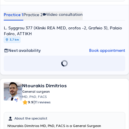
Video consultation
Practice 1
Practice 2
L. Syggrou 377 (Kliniki REA MED, orofos -2, Grafeio 3), Palaio
Faliro, ΑΤΤΙΚΗ
3,7 km
Next availability
Book appointment
Ntourakis Dimitrios
General surgeon
MD, PhD, FACS
|
9.9
11 reviews
About the specialist
Ntourakis Dimitrios MD, PhD, FACS is a General Surgeon