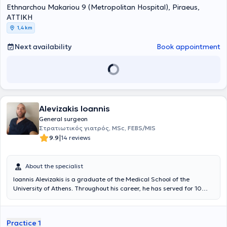
Ethnarchou Makariou 9 (Metropolitan Hospital), Piraeus,
ΑΤΤΙΚΗ
1,4 km
Next availability
Book appointment
Alevizakis Ioannis
General surgeon
Στρατιωτικός γιατρός, MSc, FEBS/MIS
|
9.9
14 reviews
About the specialist
Ioannis Alevizakis is a graduate of the Medical School of the
University of Athens. Throughout his career, he has served for 10
consecutive years at the "Evangelismos" Hospital, initially
specializing in Surgery and subsequently as a Consultant Surgeon.
Since 2022, following a successful evaluation, he joined the Hellenic
Practice 1
Coast Guard as a Medical Officer and currently serves as a