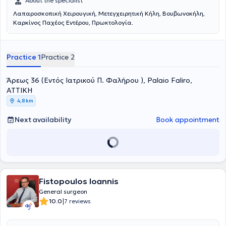
About the specialist
Λαπαροσκοπική Χειρουγική, Μετεγχειρητική Κήλη, Βουβωνοκήλη,
Καρκίνος Παχέος Εντέρου, Πρωκτολογία.
Practice 1
Practice 2
Άρεως 36 (Εντός Ιατρικού Π. Φαλήρου ), Palaio Faliro,
ΑΤΤΙΚΗ
4,8 km
Next availability
Book appointment
Fistopoulos Ioannis
General surgeon
|
10.0
7 reviews