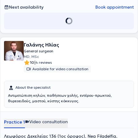
many publications, as well as oral and poster presentations. Finally,
Next availability
Book appointment
she is a member of the Hellenic Society of Coloproctology.
Γαλάνης Ηλίας
General surgeon
MD, MSc
|
10
4 reviews
Available for video consultation
About the specialist
Αντιμετώπιση κηλών, παθήσεων χολής, εντέρου-πρωκτού,
θυρεοειδούς, μαστού, κύστης κόκκυγος.
Video consultation
Practice 1
Λεωφόρος Δεκελείας 136 (1ος όροφος), Nea Filadelfia,