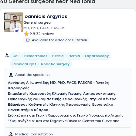
40
General surgeons near Nea Ionia
Ioannidis Argyrios
General surgeon
MD, PhD, FACS, FASCRS
|
9.9
32 reviews
Available for video consultation
Gall
Hemorrhoids
Hernia
Hernia
Laparoscopy
Pilonidal cyst
Robotic surgery
About the specialist
Αργύριος Λ. Ιωαννίδης MD, PhD, FACS, FASCRS - Γενικός
Χειρουργός
Επιμελητής Χειρουργός Κλινικής Γενικής, Λαπαροσκοπικής,
Ογκολογικής και Ρομποτικής Χειρουργικής, Ιατρικό Κέντρο
Αθηνών
Επίκουρος Καθηγητής Κλινικής Χειρουργικής, Ευρωπαϊκό
Πανεπιστήμιο Κύπρου
Ειδικεύτηκε στη Γενική Χειρουργική στο Γενικό Νοσοκομείο Αττικής
"Σισμανόγλειο" και στο Digestive Disease Center του Cleveland
Clinic της Florida των ΗΠΑ με υποτροφία της Ελληνικής Χειρουργικής
Εταιρείας. Είναι Διδάκτωρ της Ιατρικής Σχολής του Πανεπιστημίου
Medical Consultation