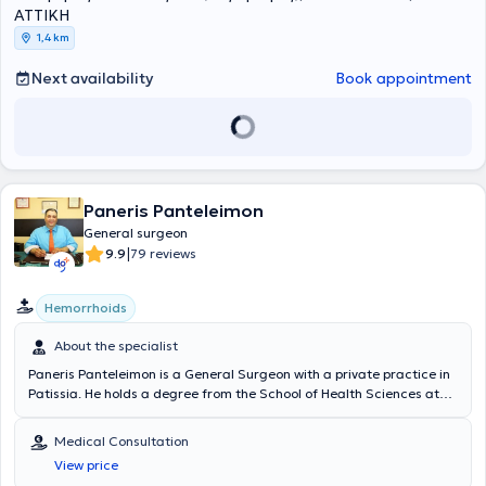
ΑΤΤΙΚΗ
1,4 km
Next availability
Book appointment
Paneris Panteleimon
General surgeon
|
9.9
79 reviews
Hemorrhoids
About the specialist
Paneris Panteleimon is a General Surgeon with a private practice in
Patissia. He holds a degree from the School of Health Sciences at
Semmelweis University in Budapest and completed his
specialization in general surgery at the General Hospital of Athens
Medical Consultation
"Evangelismos". The doctor has extensive experience in conditions
View price
such as hemorrhoids, hernia, intestinal bleeding, extended