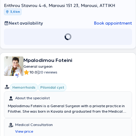
Erithrou Stavrou 4-6, Marousi 151 23, Marousi, ΑΤΤΙΚΗ
3,6 km
Next availability
Book appointment
Mpalodimou Foteini
General surgeon
|
10.0
20 reviews
Hemorrhoids
Pilonidal cyst
About the specialist
Mpalodimou Foteini is a General Surgeon with a private practice in
Filothei. She was born in Kavala and graduated from the Medical
School of Aristotle University of Thessaloniki. She then commenced
her specialty training in General Surgery at the General Hospital of
Medical Consultation
Drama and completed it at the Athens Cancer Oncology Hospital
View price
"Agios Savvas". During her specialty training and afterwards, she