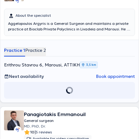
About the specialist
Aggelopoulos Argyris is a General Surgeon and maintains a private
practice at Bioclab Private Polyclinics in Livadeia and Marousi. He is
a graduate and Doctor of Medicine from the National and
Kapodistrian University of Athens Medical School, with
postgraduate studies in Surgical Anatomy from the same university.
Practice 1
Practice 2
He also specialized and trained in hospitals in Greece and the
United Kingdom (NHS). Moreover, he possesses significant clinical
and teaching experience. His research experience is also
Erithrou Stavrou 6, Marousi, ΑΤΤΙΚΗ
3,5 km
noteworthy, consisting of numerous presentations and
participations in scientific conferences in Greece and abroad, as
Next availability
Book appointment
well as publications. In his practice, he deals with pilonidal cyst
removal, abscess drainage, surgical wound and pressure ulcer
debridement, hemorrhoids, hernias, laparoscopic surgery, diseases
of the liver, biliary tract, pancreas, thyroid, breast, and others.
Panagiotakis Emmanouil
General surgeon
MD, PhD, Dr.
|
10
5 reviews
Available for video consultation