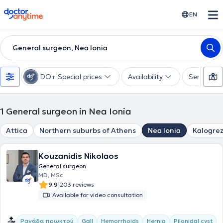
doctoranytime
EN
General surgeon, Nea Ionia
DO+ Special prices
Availability
Services
1
General surgeon in Nea Ionia
Attica
Northern suburbs of Athens
Nea Ionia
Kalogre
Kouzanidis Nikolaos
General surgeon
MD, MSc
|
9.9
203 reviews
Available for video consultation
Ραγάδα πρωκτού
Gall
Hemorrhoids
Hernia
Pilonidal cyst