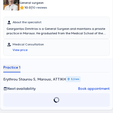
General surgeon
|
10.0
10 reviews
About the specialist
Georgantas Dimitrios is a General Surgeon and maintains a private
practice in Marousi. He graduated from the Medical School of the
National and Kapodistrian University of Athens and specialized in
General Surgery at the Pediatric Surgery Clinic of the General
Medical Consultation
Hospital of Piraeus “Tzaneio” and in Surgery at the University Clinic
View price
of the University Hospital of Athens Aretaieio. Additionally, he holds
a PhD from the Department of Surgery at the National and
Kapodistrian University of Athens and collaborates with
Metropolitan General. He has also served as Deputy Director at the
Practice 1
Third Surgical Clinic of HYGEIA Hospital and is a member of the
Hellenic Surgical Society.
Erythrou Staurou 5, Marousi, ΑΤΤΙΚΗ
3,5 km
Next availability
Book appointment