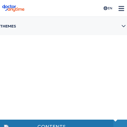
doctoranytime
EN
THEMES
Hernia
Μάθε για τα αίτια, τα συμπτώματα και τις
σύγχρονες θεραπείες
CONTENTS