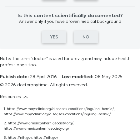
Is this content scientifically documented?
Answer only if you have proven medical background
YES
NO
Note: The term "doctor" is used for brevity and may include health
professionals too.
Publish date:
28 April 2016
Last modified:
08 May 2025
© 2026 doctoranytime. All rights reserved.
Resources
1. https://www.mayoclinic.org/diseases-conditions/inguinal-hernia/,
https://www.mayoclinic.org/diseases-conditions/inguinal-hernia/
2. https://www.americanherniasociety.org/,
https://www.americanherniasociety.org/
3. https://nih.gov,
https://nih.gov