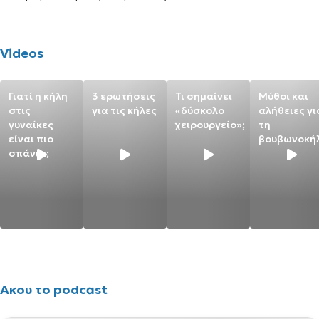
Videos
Γιατί η κήλη
3 ερωτήσεις
Τι σημαίνει
Μύθοι και
στις
για τις κήλες
«δύσκολο
αλήθειες γι
γυναίκες
χειρουργείο»;
τη
είναι πιο
βουβωνοκή
σπάνια;
Ακου το podcast