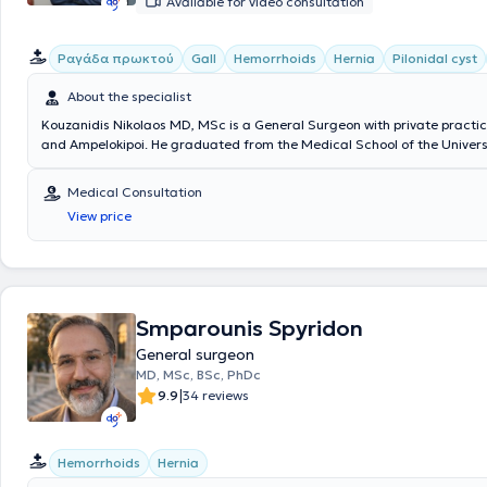
Available for video consultation
Ραγάδα πρωκτού
Gall
Hemorrhoids
Hernia
Pilonidal cyst
About the specialist
Kouzanidis Nikolaos MD, MSc is a General Surgeon with private practic
and Ampelokipoi. He graduated from the Medical School of the Univers
and has completed postgraduate studies in minimally invasive surgery,
surgery, and telesurgery at the Medical School of the National and Ka
Medical Consultation
University of Athens. The physician performs laparoscopic cholecystect
View price
hernias, umbilical hernias, and all types of surgical procedures, as we
pressure ulcer debridement. Kouzanidis Nikolaos continuously updates
in his specialty through active participation in conferences and atten
seminars. Finally, he is a member of the Medical Association of Athens, 
Surgical Society, the Hellenic Society of Laparoscopic Surgery & Other
Techniques, as well as the European Association for Endoscopic Surger
Smparounis Spyridon
General surgeon
MD, MSc, BSc, PhDc
|
9.9
34 reviews
Hemorrhoids
Hernia