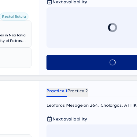
Next availability
Rectal fistula
es in Nea Ionia
ity of Patras
 robotic
podistrian
omies, inguinal
Book appointment
ll as home-based
 his knowledge
dance at
the Hellenic
 Interventional
y.
Practice 1
Practice 2
Leoforos Mesogeion 264, Cholargos, ΑΤΤΙ
Next availability