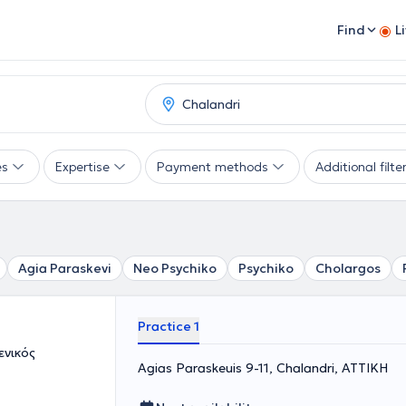
Find
L
es
Expertise
Payment methods
Additional filte
Agia Paraskevi
Neo Psychiko
Psychiko
Cholargos
Practice 1
ενικός
Agias Paraskeuis 9-11, Chalandri, ΑΤΤΙΚΗ