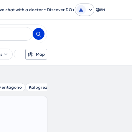
ive chat with a doctor
Discover DO+
EN
rs
Languages
Map
Insurances
Gender
Pentagono
Kalogreza
Marousi
Vrilissia
Papagou
N