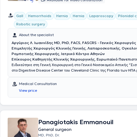
Gall
Hemorrhoids
Hernia
Hernia
Laparoscopy
Pilonidal c
Robotic surgery
About the specialist
Αργύριος Λ. Ιωαννίδης MD, PhD, FACS, FASCRS - Γενικός Χειρουργός
Επιμελητής Χειρουργός Κλινικής Γενικής, Λαπαροσκοπικής, Ογκολογ
Ρομποτικής Χειρουργικής, Ιατρικό Κέντρο Αθηνών
Επίκουρος Καθηγητής Κλινικής Χειρουργικής, Ευρωπαϊκό Πανεπιστ
Ειδικεύτηκε στη Γενική Χειρουργική στο Γενικό Νοσοκομείο Αττικής "Σι
στο Digestive Disease Center του Cleveland Clinic της Florida των ΗΠΑ
της Ελληνικής Χειρουργικής Εταιρείας. Είναι Διδάκτωρ της Ιατρικής Σ
Πανεπιστημίου Αθηνών. Είναι Fellow μετά από κρίση του American Coll
Medical Consultation
Surgeons (ACS) και του American Society of Colon and Rectal Surgeon
View price
διατελέσει εκπρόσωπος των νέων χειρουργών παχέος εντέρου και ορθ
Ευρώπης στην Επιτροπή Μελών του European Society of Coloproctology
εκπαιδευτεί στο Μιλάνο και στη Βιέννη στις τεχνικές TransAnal Minimal
Surgery (TAMIS) και σε όλες τις νεότερες τεχνικές αντιμετώπισης περ
συριγγίων αντίστοιχα. Το ερευνητικό του ενδιαφέρον αφορά κυρίως το
ορθού, τη χειρουργική υπό φθορίζουσες ουσίες και τα μεσο-μακροπρ
Panagiotakis Emmanouil
αποτελέσματα της λαπαροσκοπικής και ρομποτικής χειρουργικής στι
General surgeon
παχέος εντέρου και ορθού. Έχει διατελέσει υπεύθυνος για την Ελλάδα
MD, PhD, Dr.
περισσότερες από 10 διεθνείς πολυκεντρικές μελέτες με τις αντίστοιχ