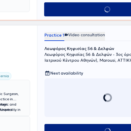
Book appointment
Video consultation
Practice 1
Λεωφόρος Κηφισίας 56 & Δελφών
Λεωφόρος Κηφισίας 56 & Δελφών - 3ος όρ
Ιατρικού Κέντρου Αθηνών), Marousi, ΑΤΤΙΚ
Next availability
ernia
gic Surgeon,
ctice in
ystem
ologic and
niversity in
Hospital
s Liebig
extensive
 thesis. He
tigious German
Klinikum Krefeld
r his knowledge
Center Alfried
gical