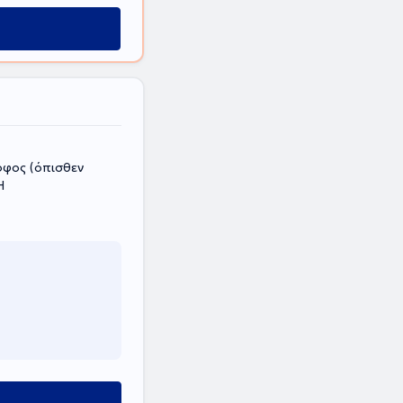
οφος (όπισθεν
Η