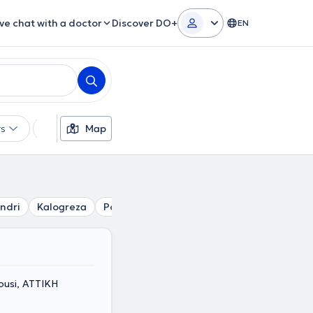
ive chat with a doctor
Discover DO+
EN
rs
Languages
Map
Insurances
Gender
ndri
Kalogreza
Politia
Metamorfosi
Nea Erythraia
rousi, ΑΤΤΙΚΗ