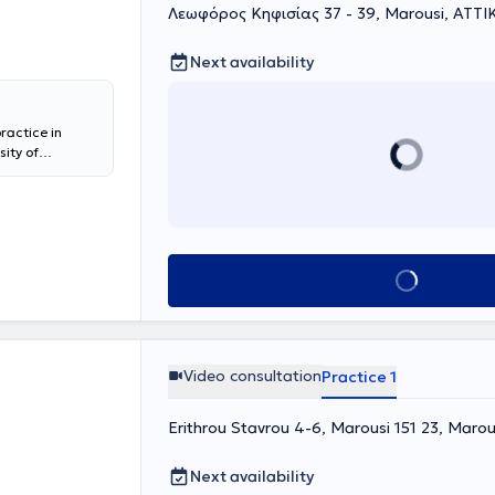
Λεωφόρος Κηφισίας 37 - 39, Marousi, ΑΤΤΙ
 Journal of
τικού
orectal
Next availability
όγλωσσα
σχει ως
ει γράψει 2
ractice in
sity of
Oncological
ized at a major
ic Hospital of
cation in
ttending
currently serves
Book appointment
rience (2011 to
ic inflammatory
ological
lbladder).
ology.
Video consultation
Practice 1
Erithrou Stavrou 4-6, Marousi 151 23, Maro
Next availability