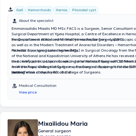
Gall
Hemorrhoids
Hernia
Pilonidal cyst
About the specialist
Emmanouilidis Mixalis MD MSc FACS is a Surgeon, Senior Consultant of
Surgical Department at Ygeia Hospital, a Centre of Excellence in Herni
the Department of Abdominal Wall Hernia Repair Surgery (SRC).
He specializes in Advanced Minimally Invasive Surgery – Laparoscopic 
as well as in the Modern Treatment of Anorectal Disorders – Hemorrho
Pilonidal Sinus using Laser technology.
He holds a postgraduate degree (MSc) in Surgical Oncology from the 
of the National and Kapodistrian University of Athens.He has received 
and certification in Laparoscopic Inguinal Hernia Repair with 3D Mesh
He actively participates in Greek and international Surgical Conferen
from the Royal College of Surgeons, the Surgical Training Institute (STI
on Workshops, while utilizing the most advanced equipment for the bene
leading mesh company BD - Bard.
patient.
He is a Fellow of the American College of Surgeons.
Medical Consultation
View price
Mixailidou Maria
General surgeon