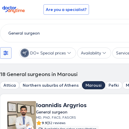
doctoranytime
Are you a specialist?
DO+ Special prices
Availability
Servic
18
General surgeons in Marousi
Attica
Northern suburbs of Athens
Marousi
Pefki
M
Ioannidis Argyrios
General surgeon
MD, PhD, FACS, FASCRS
|
9.9
32 reviews
Available for video consultation