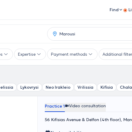
Find
L
es
Expertise
Payment methods
Additional filte
elissia
Lykovrysi
Neo Irakleio
Vrilissia
Kifisia
Chala
Video consultation
Practice 1
56 Kifisias Avenue & Delfon (4th floor), Ma