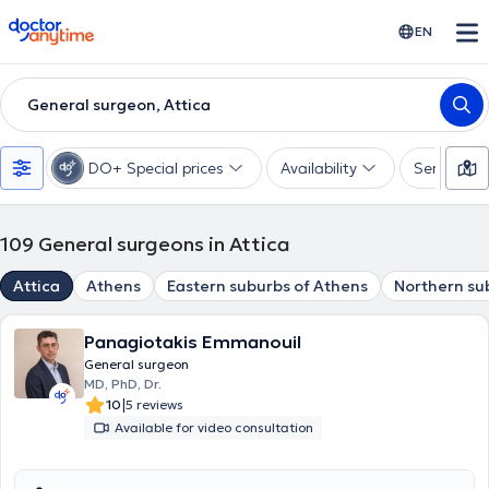
doctoranytime
EN
General surgeon, Attica
DO+ Special prices
Availability
Services
109
General surgeons in Attica
Attica
Athens
Eastern suburbs of Athens
Northern su
Panagiotakis Emmanouil
General surgeon
MD, PhD, Dr.
|
10
5 reviews
Available for video consultation