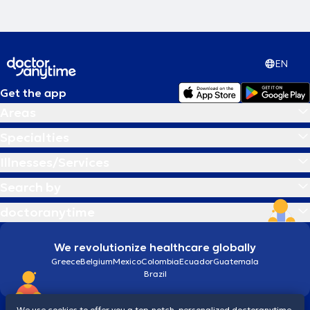
EN
Get the app
Areas
Specialties
Illnesses/Services
Search by
doctoranytime
We revolutionize healthcare globally
Greece
Belgium
Mexico
Colombia
Ecuador
Guatemala
Brazil
We use cookies to offer you a top-notch, personalized doctoranytime