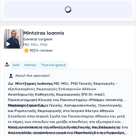
αποτελέσματα της λαπαροσκοπικής και ρομποτικής χειρουργικής
στις παθήσεις παχέος εντέρου και ορθού. Έχει διατελέσει
υπεύθυνος για την Ελλάδα σε περισσότερες από 10 διεθνείς
πολυκεντρικές μελέτες με τις αντίστοιχες δημοσιεύσεις σε
περιοδικά μεγάλου κύρους όπως τα Lancet, Anaesthesia και British
Journal of Surgery. Είναι κριτής σε 11 περιοδικά χειρουργικής και
Mintziras Ioannis
μέλος του εκδοτικού συμβουλίου στα Nature Scientific Reports,
Frontiers in Surgery και Colorectal Disease. Έχει συγγράψει πάνω
General surgeon
από 120 άρθρα-δημοσιεύσεις σε ξενόγλωσσα περιοδικά με
MD, MSc, PhD
περισσότερες από 2500 αναφορές. Επίσης έχει συμμετάσχει ως
|
10
14 reviews
ομιλητής σε περισσότερα από 20 Ελληνικά και Διεθνή Συνέδρια και
έχει γράψει 2 κεφάλαια συγγραμμάτων χειρουργικής.
Gall
Hernia
Thyroid gland
About the specialist
Δρ.
Μίντζηρας Ιωάννης
MD, MSc, PhD Γενικός Χειρουργός -
εξειδικευμένος Χειρουργός Ενδοκρινών Αδένων
Αναπληρωτής Καθηγητής Χειρουργικής (PD Dr. med.),
Πανεπιστημιακή Κλινική του Πανεπιστημίου «Philipps-University
Marburg», Γερμανία
Επιμελητής στο Τμήμα Γενικής, Λαπαροσκοπικής, Ογκολογικής
και Ρομποτικής Χειρουργικής στο Ιατρικό Κέντρο Αθηνών
Σπούδασε στην Ιατρική Σχολή του Πανεπιστημίου Αθηνών και μετά
το πέρας των σπουδών του μετέβη απευθείας στο εξωτερικό και
πραγματοποίησε το σύνολο της ειδικότητας της Χειρουργικής σε ένα
Μετά την απόκτηση της ειδικότητας της Γενικής και Σπλαχνικής
από τα πλέον ιστορικά και ονομαστά Πανεπιστήμια της Γερμανίας,
Χειρουργικής, εργάστηκε αρχικά ως επιμελητής Β και στη συνέχεια