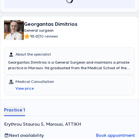
Georgantas Dimitrios
General surgeon
|
10.0
10 reviews
About the specialist
Georgantas Dimitrios is a General Surgeon and maintains a private
practice in Marousi. He graduated from the Medical School of the
National and Kapodistrian University of Athens and specialized in
General Surgery at the Pediatric Surgery Clinic of the General
Medical Consultation
Hospital of Piraeus “Tzaneio” and in Surgery at the University Clinic
View price
of the University Hospital of Athens Aretaieio. Additionally, he holds
a PhD from the Department of Surgery at the National and
Kapodistrian University of Athens and collaborates with
Metropolitan General. He has also served as Deputy Director at the
Practice 1
Third Surgical Clinic of HYGEIA Hospital and is a member of the
Hellenic Surgical Society.
Erythrou Staurou 5, Marousi, ΑΤΤΙΚΗ
Next availability
Book appointment