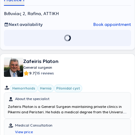
Βιθυνίας 2, Rafina, ΑΤΤΙΚΗ
Next availability
Book appointment
Zafeiris Platon
General surgeon
|
9.7
16 reviews
Hemorrhoids
Hernia
Pilonidal cyst
About the specialist
Zafeiris Platon is a General Surgeon maintaining private clinics in
Pikermi and Peristeri. He holds a medical degree from the Universita
di Medicina e Chirurgia di Bologna in Italy and specialized in
General Surgery at the General Hospital of Athens "Evangelismos"
Medical Consultation
and within the Hellenic Police. He received training in Laparoscopic
View price
Surgery, Proctologic Surgery, and laser applications at the