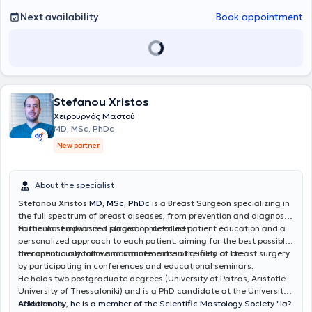
Next availability
Book appointment
Stefanou Xristos
Χειρουργός Μαστού
MD, MSc, PhDc
New partner
About the specialist
Stefanou Xristos
MD, MSc, PhDc
is a
Breast Surgeon
specializing in
the full spectrum of breast diseases, from prevention and diagnosis
to the most advanced surgical procedures.
Particular emphasis is placed on detailed patient education and a
personalized approach to each patient, aiming for the best possible
therapeutic outcome and maintenance of quality of life.
He continuously follows advancements in the field of breast surgery
by participating in conferences and educational seminars.
He holds two postgraduate degrees (University of Patras, Aristotle
University of Thessaloniki) and is a PhD candidate at the University
of Ioannina.
Additionally, he is a member of the Scientific Mastology Society "Ia?