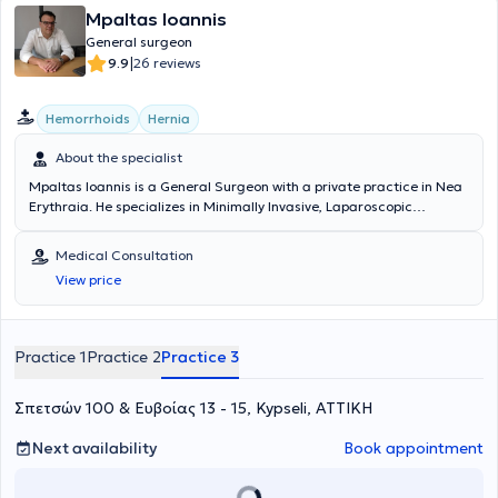
Mpaltas Ioannis
General surgeon
|
9.9
26 reviews
Hemorrhoids
Hernia
About the specialist
Mpaltas Ioannis is a General Surgeon with a private practice in Nea
Erythraia. He specializes in Minimally Invasive, Laparoscopic
Gastrointestinal Surgery as well as Colorectal Surgery. Additionally,
he has expertise in modern proctologic surgery (hemorrhoids, anal
Medical Consultation
fissure, pilonidal cyst). He has extensive experience in the effective
View price
and safe surgical management of obesity, hiatal hernia, digestive
system disorders, and abdominal wall hernias. Furthermore,
alongside his private practice, he collaborates with major private
clinics in Attica, including Mitera, Athens Medical Group (Peristeri
Practice 1
Practice 2
Practice 3
clinic), Mediterraneo, Doctor's Hospital, and Attiko Hospital.
Σπετσών 100 & Ευβοίας 13 - 15, Kypseli, ΑΤΤΙΚΗ
Next availability
Book appointment