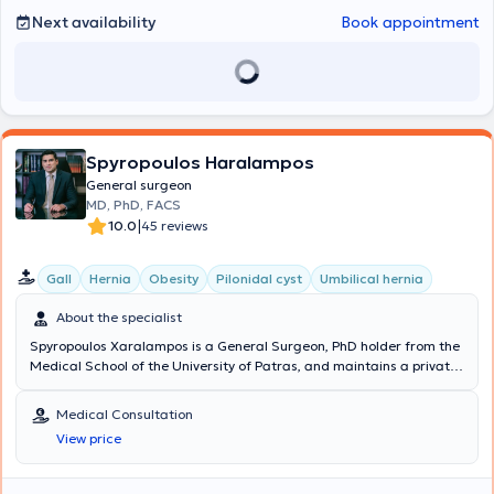
Next availability
Book appointment
Spyropoulos Haralampos
General surgeon
MD, PhD, FACS
|
10.0
45 reviews
Gall
Hernia
Obesity
Pilonidal cyst
Umbilical hernia
About the specialist
Spyropoulos Xaralampos is a General Surgeon, PhD holder from the
Medical School of the University of Patras, and maintains a private
practice in Chalandri. Additionally, he is the Director of the 3rd
Surgical Clinic at Metropolitan General and a National Trauma
Medical Consultation
Trainer in Greece and Cyprus, certified by the American College of
View price
Surgeons. He graduated from the Medical School of the University
of Patras, specialized in General Surgery at the University Hospital
of Patras, and further specialized in minimally invasive