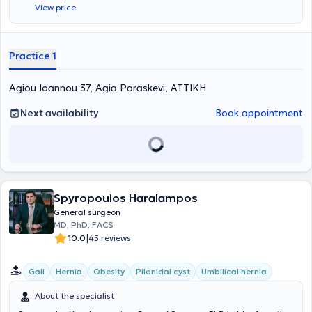
View price
Practice 1
Agiou Ioannou 37, Agia Paraskevi, ΑΤΤΙΚΗ
Next availability
Book appointment
Spyropoulos Haralampos
General surgeon
MD, PhD, FACS
|
10.0
45 reviews
Gall
Hernia
Obesity
Pilonidal cyst
Umbilical hernia
About the specialist