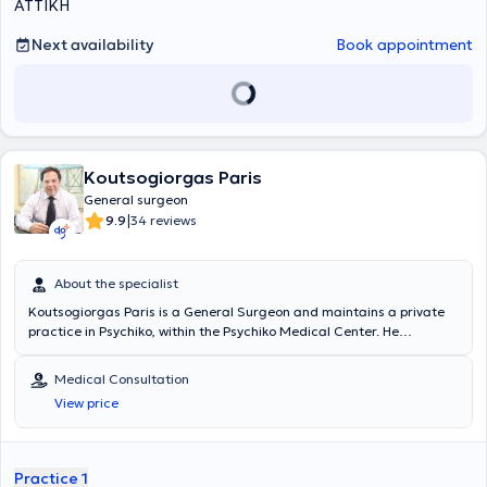
ΑΤΤΙΚΗ
Next availability
Book appointment
Koutsogiorgas Paris
General surgeon
|
9.9
34 reviews
About the specialist
Koutsogiorgas Paris is a General Surgeon and maintains a private
practice in Psychiko, within the Psychiko Medical Center. He
graduated from the Medical School of Aristotle University of
Thessaloniki and completed his specialty training at the 2nd
Medical Consultation
University Surgical Clinic of Laiko Hospital in Athens. He is an
View price
Associate of the most prominent private clinics, including Psychiko
Clinic of the Athens Medical Group, Iaso General, Bioclinic, and
Euroclinic. He has extensive experience across the full spectrum of
General Surgery and Laparoscopic Surgery, with specialization in
Practice 1