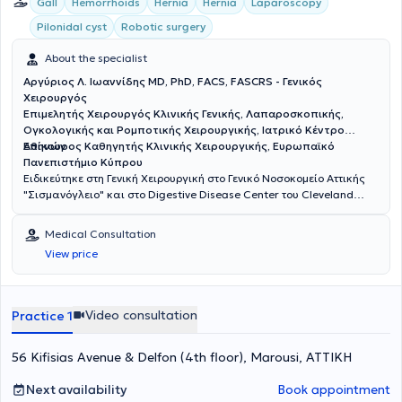
Gall
Hemorrhoids
Hernia
Hernia
Laparoscopy
Pilonidal cyst
Robotic surgery
About the specialist
Αργύριος Λ. Ιωαννίδης MD, PhD, FACS, FASCRS - Γενικός
Χειρουργός
Επιμελητής Χειρουργός Κλινικής Γενικής, Λαπαροσκοπικής,
Ογκολογικής και Ρομποτικής Χειρουργικής, Ιατρικό Κέντρο
Αθηνών
Επίκουρος Καθηγητής Κλινικής Χειρουργικής, Ευρωπαϊκό
Πανεπιστήμιο Κύπρου
Ειδικεύτηκε στη Γενική Χειρουργική στο Γενικό Νοσοκομείο Αττικής
"Σισμανόγλειο" και στο Digestive Disease Center του Cleveland
Clinic της Florida των ΗΠΑ με υποτροφία της Ελληνικής Χειρουργικής
Εταιρείας. Είναι Διδάκτωρ της Ιατρικής Σχολής του Πανεπιστημίου
Medical Consultation
Αθηνών. Είναι Fellow μετά από κρίση του American College of
View price
Surgeons (ACS) και του American Society of Colon and Rectal
Surgeons (ASCRS). Έχει διατελέσει εκπρόσωπος των νέων
χειρουργών παχέος εντέρου και ορθού της Ευρώπης στην Επιτροπή
Μελών του European Society of Coloproctology (ESCP). Έχει
Video consultation
Practice 1
εκπαιδευτεί στο Μιλάνο και στη Βιέννη στις τεχνικές TransAnal
Minimally Invasive Surgery (TAMIS) και σε όλες τις νεότερες τεχνικές
56 Kifisias Avenue & Delfon (4th floor), Marousi, ΑΤΤΙΚΗ
αντιμετώπισης περιεδρικών συριγγίων αντίστοιχα. Το ερευνητικό
του ενδιαφέρον αφορά κυρίως τον καρκίνο του ορθού, τη
χειρουργική υπό φθορίζουσες ουσίες και τα μεσο-μακροπρόθεσμα
Next availability
Book appointment