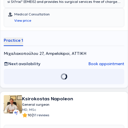
si St?rixi" (EMEIS) and provides his surgical services free of charge
to indigent breast cancer patients. He also participates in the
Society's initiatives to raise public awareness about breast cancer
Medical Consultation
and to conduct examinations of women in remote regions of Greece.
View price
Practice 1
Μιχαλακοπούλου 27, Ampelokipoi, ΑΤΤΙΚΗ
Next availability
Book appointment
Ksirokostas Napoleon
General surgeon
MD, MSc
|
10
31 reviews