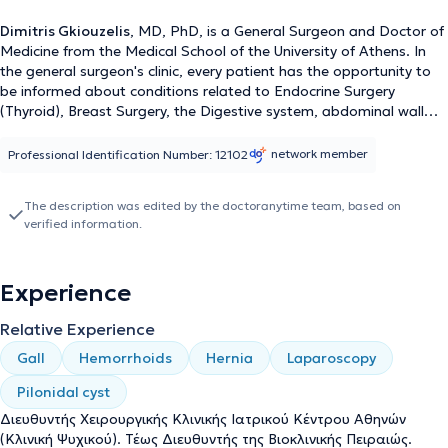
Dimitris Gkiouzelis
, MD, PhD, is a General Surgeon and Doctor of
Medicine from the Medical School of the University of Athens. In
the general surgeon's clinic, every patient has the opportunity to
be informed about conditions related to Endocrine Surgery
(Thyroid), Breast Surgery, the Digestive system, abdominal wall
hernia surgery (Inguinal hernia, ventral hernia, umbilical hernia),
and numerous other surgical conditions. Dr. Dimitris Gkiouzelis is
network member
Professional Identification Number: 12102
the Director of the Surgical Clinic at the Athens Medical Center
Group, Psychiko Clinic. He has served as Director of the Surgical
The description was edited by the doctoranytime team, based on
Clinic at Bioclinic Piraeus and as Scientific Associate of the Surgical
verified information.
Department at Bioclinic Athens. He specializes in Advanced
Laparoscopic Surgery / Minimally Invasive Surgery and Surgical
Oncology. Furthermore, through continuous education, he
Experience
manages cases involving the Surgical Treatment of Breast Cancer.
He has extensive surgical experience, having performed over 4000
Relative Experience
surgeries to date, with complete success. Finally, the doctor is a
member of the Athens Medical Association, the British Medical
Gall
Hemorrhoids
Hernia
Laparoscopy
Association, and the Hellenic Surgical Society, and collaborates
with all private insurance companies.
Pilonidal cyst
Διευθυντής Χειρουργικής Κλινικής Ιατρικού Κέντρου Αθηνών
(Κλινική Ψυχικού). Τέως Διευθυντής της Βιοκλινικής Πειραιώς.