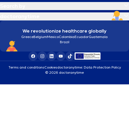
Search by
doctoranytime
We revolutionize healthcare globally
Greece
Belgium
Mexico
Colombia
Ecuador
Guatemala
Brazil
Terms and conditions
Cookies
doctoranytime: Data Protection Policy
© 2026 doctoranytime