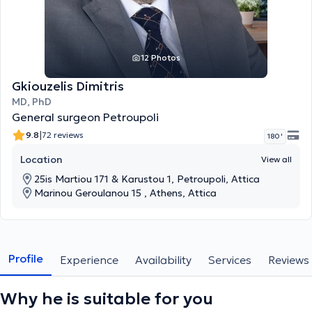
12 Photos
Gkiouzelis Dimitris
MD, PhD
General surgeon Petroupoli
|
9.8
72 reviews
180 '
Location
View all
25is Martiou 171 & Karustou 1, Petroupoli, Attica
Marinou Geroulanou 15 , Athens, Attica
Profile
Experience
Availability
Services
Reviews
Why he is suitable for you