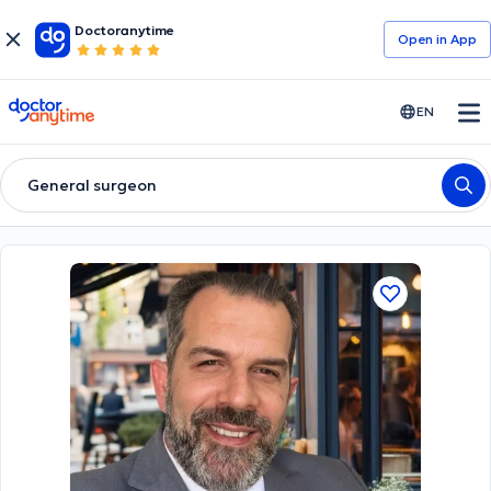
Doctoranytime
Open in Αpp
doctoranytime
EN
General surgeon