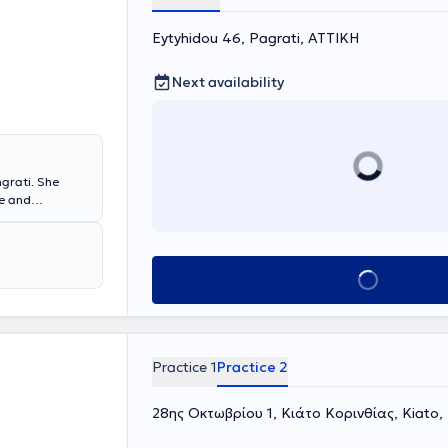
Eytyhidou 46, Pagrati, ΑΤΤΙΚΗ
Next availability
ngrati. She
me and
tion post-
vernment.
tal of Patras
imatas." She has
Book appointment
orked for over a
practice since
Plastic
s "Agios
eral Hospital of
Practice 1
Practice 2
pecialized
28ης Οκτωβρίου 1, Κιάτο Κορινθίας, Kiato