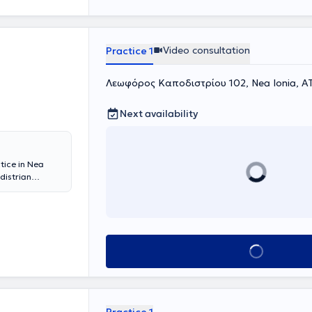
Video consultation
Practice 1
Λεωφόρος Καποδιστρίου 102, Nea Ionia, Α
Next availability
tice in Nea
distrian
where he gained
scular surgery,
Belgium, at the
sor Benoit
alized in
Book appointment
oplasty and
spital
,
children with
eturned to
an attending