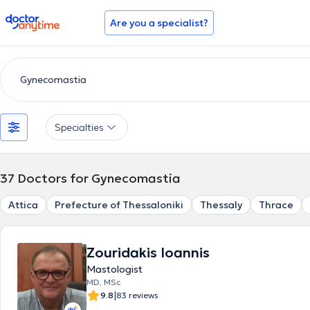
doctoranytime
Are you a specialist?
Specialties
37
Doctors for Gynecomastia
Attica
Prefecture of Thessaloniki
Thessaly
Thrace
Zouridakis Ioannis
Mastologist
MD, MSc
|
9.8
83 reviews