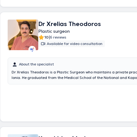
Dr Xrelias Theodoros
Plastic surgeon
|
10
6 reviews
Available for video consultation
About the specialist
Dr Xrelias Theodoros is a Plastic Surgeon who maintains a private prac
Ionia. He graduated from the Medical School of the National and Kapo
University of Athens. He began his surgical specialty training in
Paris
, 
experience in General Surgery with a focus on various areas such as va
urological, and ENT surgery. He then pursued further specialization in 
Saint Luc University Hospital of Brussels
, under the guidance of Profes
Lengele, renowned for the world’s first face transplant. There, he speci
Plastic, Reconstructive, and Aesthetic Surgery, concentrating on mast
dermatosurgery. Subsequently, he worked at the
Geneva University Ho
participating in humanitarian missions for the facial reconstruction of 
deformities caused by NOMA disease. After 12 months in Geneva, he r
France and joined the
Rennes University Hospital
, where he worked as 