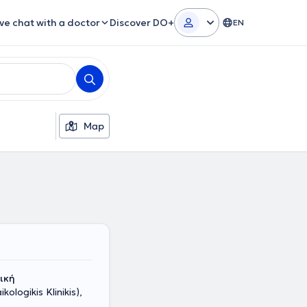
ive chat with a doctor
Discover DO+
EN
Map
νική
ologikis Klinikis),