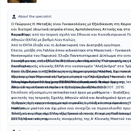
About the specialist
O
Γεώργιος Η. Μεταξάς
είναι
Γυναικολόγος
με
Εξειδίκευση
στη
Χειρο
και διατηρεί
ιδιωτικά ιατρεία στους Αμπελόκηπους Αττικής και στο
Κορινθίας
Αποφοίτησε από την Ιατρική σχολή του Εθνικού και Καποδιστριακού Π
.
Αθηνών (ΕΚΠΑ) με βαθμό Λίαν Καλώς.
Από το ΕΚΠΑ έλαβε και τη
Διδακτορική του Διατριβή
αργότερα.
Έπειτα, μετέβη στη
Γαλλία όπου ειδικεύτηκε στη Μαιευτική – Γυναικολ
Νοσοκομεία του Παρισιού
. Έλαβε
Πανεπιστημιακό Δίπλωμα
στο αντι
κακοήθων και καλοήθων παθήσεων μαστού
Επιστρέφοντας στην Ελλάδα διετέλεσε
Ακαδημαϊκός Υπότροφος της Ά
από το
Πανεπιστήμιο τ
στο Παρισι
Γυναικολογικής κλινικής ΕΚΠΑ στο νοσοκομείο "Αλεξάνδρα" στο Τμ
.
όπου έλαβε και την
Κατά τη διάρκεια της θητείας του πραγματοποίησε
Εξειδίκευση της Χειρουργικής Μαστού
πλήθος και ποικιλ
.
Έχει αποκ
εξετάσεις, την
Χειρουργείων Μαστού
Ευρωπαϊκή Πιστοποίηση στη Χειρουργική Μαστού - Fel
στο τμήμα μαστού του "Αλεξάνδρα" το οποίο α
European Board of Surgery (FEBS),Qualification in Breast Surgery.
αναγνωρισμένο κέντρο μαστού διεθνώς αφού ανήκει στο
Ολοκλήρωσε με Επιτυχία το Πρώτο
Μεταπτυχιακό Πρόγραμμα της Ια
δίκτυο Breast Centres Network. Επιπλέον διαθέτει ISO 9001 : 2015.
Αθηνών προσανατολισμένο στη Χειρουργική Μαστού
.
Επιτέλεσε αξιοσημείωτο
εκπαιδευτικό έργο με μαθήματα – διαλέξεις
φοιτητές της Ιατρικής Σχολής Αθηνών αλλά και Ακαδημαϊκό έργο
με
άρθρων σε έγκριτα επιστημονικά περιοδικά με ειδικό αντικείμενο τις
Ο ιατρός έχει συμμετάσχει με προσωπικές
ομιλίες και παρουσιάσεις
Μαστού.
παθήσεων μαστού και όχι μόνο
ενώ συνεχίζει να παρακολουθεί πρ
συνέδρια και σεμινάρια του εξωτερικού ώστε να επικαιροποιεί συνεχ
Τέλος, είναι μέλος της Ελληνικής Γυναικολογικής Εταιρίας Παθήσεω
και τις πρακτικές του.
(ΕΓΕΠΑΜ) και
επιστημονικός συνεργάτης της Α’ Κλινικής Μαστού τ
"Μητέρα"
.