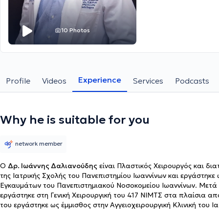
10 Photos
Experience
Profile
Videos
Services
Podcasts
Why he is suitable for you
network member
Ο
Δρ. Ιωάννης Δαλιανούδης
είναι Πλαστικός Χειρουργός και διατ
της Ιατρικής Σχολής του Πανεπιστημίου Ιωαννίνων και εργάστηκε 
Εγκαυμάτων του Πανεπιστημιακού Νοσοκομείου Ιωαννίνων. Μετά
εργάστηκε στη Γενική Χειρουργική του 417 ΝΙΜΤΣ στα πλαίσια απ
του εργάστηκε ως έμμισθος στην Αγγειοχειρουργική Κλινική του Ι
Γενικό Νοσοκομείο Ελευσίνας “Θριάσιο” - Λάτσιο Κέντρο Εγκαυμά