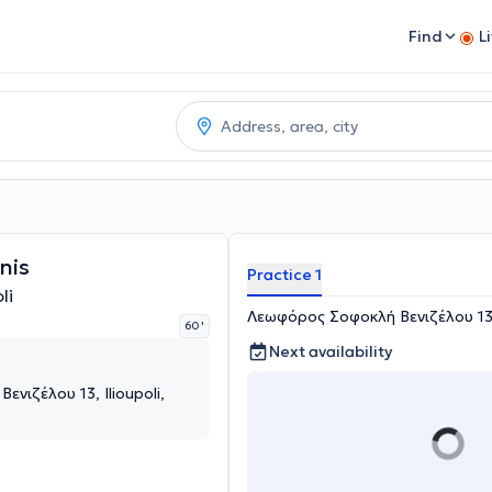
Find
L
nis
Practice 1
li
Λεωφόρος Σοφοκλή Βενιζέλου 13, I
60 '
Next availability
νιζέλου 13, Ilioupoli,