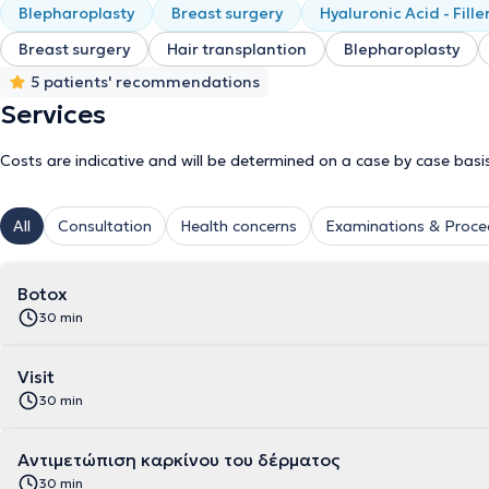
Blepharoplasty
Breast surgery
Hyaluronic Acid - Fille
Breast surgery
Hair transplantion
Blepharoplasty
5 patients' recommendations
Services
Costs are indicative and will be determined on a case by case basi
All
Consultation
Health concerns
Examinations & Proce
Botox
30 min
Visit
30 min
Αντιμετώπιση καρκίνου του δέρματος
30 min