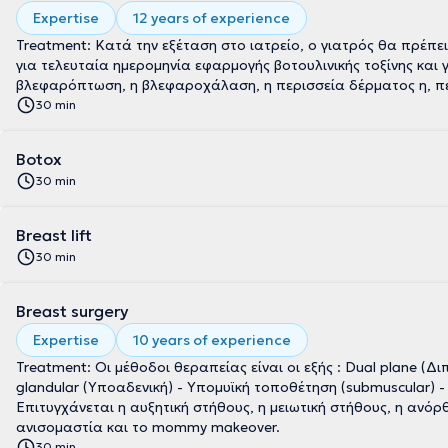
Expertise
12 years of experience
Treatment: Κατά την εξέταση στο ιατρείο, ο γιατρός θα πρέπε
για τελευταία ημερομηνία εφαρμογής βοτουλινικής τοξίνης και 
βλεφαρόπτωση, η βλεφαροχάλαση, η περισσεία δέρματος η, περ
30 min
Botox
30 min
Breast lift
30 min
Breast surgery
Expertise
10 years of experience
Treatment: Οι μέθοδοι θεραπείας είναι οι εξής : Dual plane (Δ
glandular (Υποαδενική) - Υπομυϊκή τοποθέτηση (submuscular) -
Επιτυγχάνεται η αυξητική στήθους, η μειωτική στήθους, η ανό
ανισομαστία και το mommy makeover.
30 min