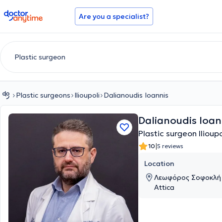
doctoranytime
Are you a specialist?
Plastic surgeons
Ilioupoli
Dalianoudis Ioannis
Dalianoudis Ioan
Plastic surgeon Ilioupo
|
10
5 reviews
Location
Λεωφόρος Σοφοκλή Βε
Attica