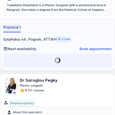
Tsexelidou Eleutheria is a Plastic Surgeon with a private practice in
Pangrati. She holds a degree from the Medical School of Sapienza
University of Rome and specialized in Plastic Surgery at the burn
center and breast reconstruction post-mastectomy at Ospedale
Civile Maggiore as a fellow of the Italian government.
Practice 1
Simultaneously, she specialized in Plastic Surgery at the General
Hospital of Patras "Agios Andreas," as well as at the General
Hospital of Athens "G. Gennimatas." She has extensive experience in
Eytyhidou 46, Pagrati, ΑΤΤΙΚΗ
2,2 km
aesthetic and reconstructive surgery, having worked for over a
decade in the largest hospitals in Greece and maintaining her
Next availability
Book appointment
private practice since 2010. Specifically, among others, she has
worked in the Department of Plastic Reconstructive Surgery at the
Anti-Cancer Oncology Hospital of Athens "Agios Savvas," at the
Ministry of Health and Social Solidarity, and at the General Hospital
of Athens "G. Gennimatas." Finally, in her private practice, she
provides specialized services with particular expertise in Hyaluronic
Acid - Fillers.
Dr Saroglou Pegky
Plastic surgeon
|
9.7
7 reviews
Blepharoplasty
About the specialist