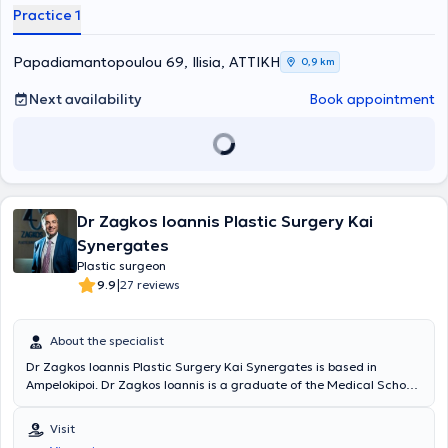
serves as a Consultant Plastic Surgeon at the Naval Hospital of
στην Ελληνική Εταιρεία Πλαστικής Επανορθωτικής & Αισθητικής
Practice 1
Athens.
Χειρουργικής, ενώ είναι και μέλος του General Medical Council.
Papadiamantopoulou 69, Ilisia, ΑΤΤΙΚΗ
0,9 km
Next availability
Book appointment
Dr Zagkos Ioannis Plastic Surgery Kai
Synergates
Plastic surgeon
|
9.9
27 reviews
About the specialist
Dr Zagkos Ioannis Plastic Surgery Kai Synergates is based in
Ampelokipoi. Dr Zagkos Ioannis is a graduate of the Medical School
of the University of Ioannina. He completed his practical training at
various hospitals in Greece, such as the General Hospital of Ioannina
Visit
and the General Hospital of Athens "G. Gennimatas." He has