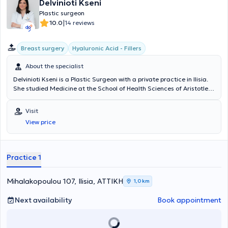
Delvinioti Kseni
Plastic surgeon
|
10.0
14 reviews
Breast surgery
Hyaluronic Acid - Fillers
About the specialist
Delvinioti Kseni is a Plastic Surgeon with a private practice in Ilisia.
She studied Medicine at the School of Health Sciences of Aristotle
University of Thessaloniki and obtained her specialty certification in
Plastic, Reconstructive, and Aesthetic Surgery from the Medical
Visit
Association of Berlin. She specialized and worked in clinics in
View price
Germany, where she gained significant clinical experience and
training. Additionally, she specializes in liposuction, breast surgery,
blepharoplasty, as well as fillers.
Practice 1
Mihalakopoulou 107, Ilisia, ΑΤΤΙΚΗ
1,0 km
Next availability
Book appointment