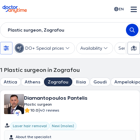
doctoranytime
EN
Plastic surgeon, Zografou
DO+ Special prices
Availability
Services
1
Plastic surgeon in Zografou
Attica
Athens
Zografou
Ilisia
Goudi
Ampelokipo
Diamantopoulos Pantelis
Plastic surgeon
|
10.0
40 reviews
Laser hair removal
Nevi (moles)
About the specialist