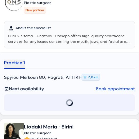
has been involved in numerous research programs, with his studies
Plastic surgeon
presented at Reconstructive and Aesthetic Plastic Surgery
New partner
conferences in Greece and abroad.
About the specialist
O.M.S. Stoma - Gnathos - Prosopo
offers high-quality healthcare
services for any issues concerning the mouth, jaws, and facial area.
The team, under the scientific direction of Oms Stoma - Gnathos -
Prosopo MD PhD, consists of specialized physicians and dentists and
addresses even the most demanding cases, providing personalized
Practice 1
solutions for each patient. For more information, you can visit
omstotalcare.gr.
Spyrou Merkouri 80, Pagrati, ΑΤΤΙΚΗ
2,0 km
Next availability
Book appointment
Liodaki Maria - Eirini
Plastic surgeon
10.0
31 reviews