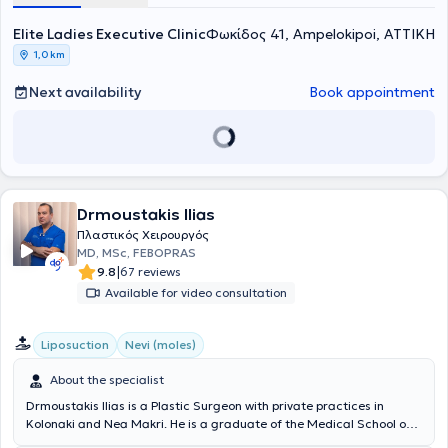
Elite Ladies Executive Clinic
Φωκίδος 41, Ampelokipoi, ΑΤΤΙΚΗ
1,0 km
Next availability
Book appointment
Drmoustakis Ilias
Πλαστικός Χειρουργός
MD, MSc, FEBOPRAS
|
9.8
67 reviews
Available for video consultation
Liposuction
Nevi (moles)
About the specialist
Drmoustakis Ilias is a Plastic Surgeon with private practices in
Kolonaki and Nea Makri. He is a graduate of the Medical School of
Aristotle University of Thessaloniki (AUTH) and specializes in