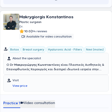
Makrygiorgis Konstantinos
Plastic surgeon
Dr.
|
10.0
94 reviews
Available for video consultation
Botox
Breast surgery
Hyaluronic Acid - Fillers
Nevi (moles)
About the specialist
Ο Dr
Μακρυγιώργης Κωνσταντίνος
είναι Πλαστικός Αισθητικός &
Επανορθωτικός Χειρουργός και διατηρεί ιδιωτικά ιατρεία στην
Αθήνα & την Πάτρα. Σπούδασε στην Ιατρική σχολή του Εθνικού &
Καποδιστριακού Πανεπιστημίου Αθηνών. Υπηρέτησε στην Εθνική
Visit
Φρουρά Κύπρου, διατελώντας καθήκοντα ιατρού στο 106 ΣΝΕ
View price
Λευκωσίας και εν συνεχεία, διορίστηκε αγροτικός ιατρός στο Γενικό
Νοσοκομείο Πύργου Ηλείας. Ειδικεύτηκε στη Χειρουργική Κλινική
του Νοσοκομείου "Ο Άγιος Ανδρέας" στην Πάτρα, όπου και συνέχισε
ως βοηθός της κλινικής Πλαστικής Χειρουργικής για δύο χρόνια.
Video consultation
Practice 1
Ύστερα, μετέβη στο Ηνωμένο Βασίλειο όπου μετεκπαιδεύτηκε στο στο
τμήμα Γενικής Χειρουργικής του "Boston Pilgrim Hospital - United