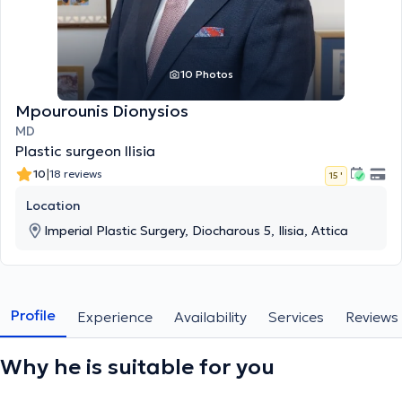
10 Photos
Mpourounis Dionysios
MD
Plastic surgeon Ilisia
|
10
18 reviews
15 '
Location
Imperial Plastic Surgery, Diocharοus 5, Ilisia, Attica
Profile
Experience
Availability
Services
Reviews
Why he is suitable for you