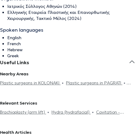
Ιατρικός Σύλλογος Αθηνών (2014)
Ελληνικής Εταιρεία Πλαστικής και Επανορθωτικής
Χειρουργικής, Τακτικό Μέλος (2024)
Spoken languages
English
French
Hebrew
Greek
Useful Links
Nearby Areas
Plastic surgeons in KOLONAKI
Plastic surgeons in PAGRATI
Plastic surgeons in ATHENS
Plastic surgeons in ZOGRAFOU
Plastic surgeons in PLATIA MAVILI
Plastic surgeons in
Relevant Services
AMPELOKIPOI
Plastic surgeons in SYNTAGMA
Plastic surgeons
Brachioplasty (arm lift)
Hydra (hydrafacial)
Cavitation -
in PEDION TOU AREOS
Plastic surgeons in CHALANDRI
Plastic
Cellulite Treatment
Breast surgery
Blepharoplasty
surgeons in ANO PATISIA
Plastic surgeons in ILIOUPOLI
Plastic
Rhinoplasty
Otoplasty
Κοιλιοπλαστική
Hyaluronic Acid -
surgeons in MAROUSI
Plastic surgeons in NEA IONIA
Plastic
Health Articles