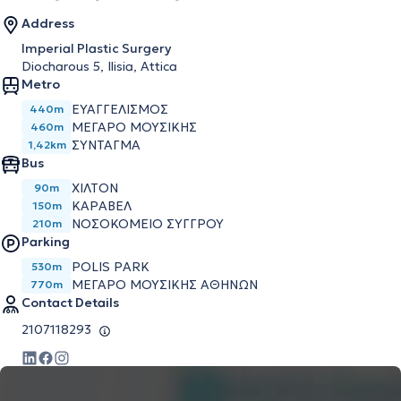
Address
Imperial Plastic Surgery
Diocharοus 5, Ilisia, Attica
Metro
ΕΥΑΓΓΕΛΙΣΜΌΣ
440m
ΜΈΓΑΡΟ ΜΟΥΣΙΚΉΣ
460m
ΣΎΝΤΑΓΜΑ
1,42km
Bus
ΧΙΛΤΟΝ
90m
ΚΑΡΑΒΕΛ
150m
ΝΟΣΟΚΟΜΕΙΟ ΣΥΓΓΡΟΥ
210m
Parking
POLIS PARK
530m
ΜΕΓΆΡΟ ΜΟΥΣΙΚΉΣ ΑΘΗΝΏΝ
770m
Contact Details
2107118293