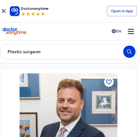
Doctoranytime
Open in Αpp
doctoranytime
EN
Plastic surgeon