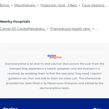
Fillers
Liposuction
Breast Reduction
Buttock augmentation
surgeons in PALAIO FALIRO
Plastic surgeons in ELLINIKO
Botox
Mesotherapy
Hyaluronic Acid - Fillers
Face cleaning
Lifting
Mesotherapy
Nevi (moles)
Cryolipolysis
Cellulite
Plastic surgeons in VRILISSIA
Plastic surgeons in GLYFADA
Melanoma
Lifting
Laser hair removal
Cryolipolysis
Treatment of Stretch Marks
Gynecomastia
Laser hair
Plastic surgeons in KIFISIA
Blepharoplasty
Cellulite
Breast surgery
removal
Nearby Hospitals
Center NT-CardioMetabolics
Premedicare health clinic
Premedicare Medical clinic
Ιάζω
Bioclab Medical Center
Doctoranytime is an end-to-end solution that assists the user from the
moment they experience a health symptom until the moment it is
resolved, by enabling them to find the specialist they need, request
guidance via chat and talk to them via video call. The information
provided has been filled in by Mpourounis Dionysios and edited by the
doctoranytime team.