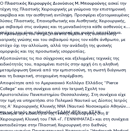
Ο
Πλαστικός Χειρουργός Διονύσιος Μ. Μπουρούνης
ασκεί την
τέχνη της Πλαστικής Χειρουργικής με γνώμονα την επιστημονική
ακρίβεια και την αισθητική αντίληψη. Προσφέρει εξατομικευμένες
λύσεις Πλαστικής, Επανορθωτικής και Αισθητικής Χειρουργικής,
με σεβασμό στις ανάγκες και τη μοναδικότητα κάθε ασθενούς και
στόχος του είναι πάντα το αρμονικό και φυσικό αποτέλεσμα.
Η προσέγγισή του στηρίζεται στα θεμέλια της ουσιαστικής
ιατρικής γνώσης και του σεβασμού προς τον κάθε άνθρωπο, με
στόχο όχι την αλλοίωση, αλλά την ανάδειξη της φυσικής
ομορφιάς και της προσωπικής ισορροπίας.
Αξιοποιώντας τις πιο σύγχρονες και εξελιγμένες τεχνικές της
ειδικότητάς του, παραμένει πιστός στην αρχή ότι η αληθινή
μεταμόρφωση ξεκινά από την εμπιστοσύνη, τη σωστή διάγνωση
και τη διακριτική, στοχευμένη παρέμβαση.
Αποφοίτησε από το Αμερικανικό Κολλέγιο Ελλάδος “Pierce
College” και στη συνέχεια από την Ιατρική Σχολή του
Αριστοτελείου Πανεπιστημίου Θεσσαλονίκης. Στη συνέχεια είχε
την τιμή να υπηρετήσει στο Πολεμικό Ναυτικό ως Δίοπος Ιατρός
της Α’ Χειρουργικής Κλινικής ΝΝΑ (Ναυτικό Νοσοκομείο Αθηνών)
και ως Ιατρός των Μονάδων ΣΔΑΜ, ΒΕΝ και ΚΣΑΝ.
Ξεκίνησε την ειδικότητα της Γενικής Χειρουργικής στη Β’
Χειρουργική Κλινική του ΓΝΑ «Γ. ΓΕΝΝΗΜΑΤΑΣ» και στη συνέχεια
εκπαιδεύτηκε στην Πλαστική Χειρουργική στο διεθνώς
αναγνωρισμένο Πανεπιστημιακό Νοσοκομείο “Hadassah Medical