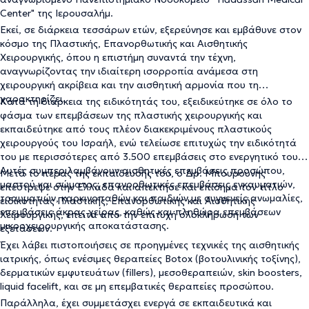
Center" της Ιερουσαλήμ.
Εκεί, σε διάρκεια τεσσάρων ετών, εξερεύνησε και εμβάθυνε στον
κόσμο της Πλαστικής, Επανορθωτικής και Αισθητικής
Χειρουργικής, όπου η επιστήμη συναντά την τέχνη,
αναγνωρίζοντας την ιδιαίτερη ισορροπία ανάμεσα στη
χειρουργική ακρίβεια και την αισθητική αρμονία που τη
χαρακτηρίζει.
Κατά τη διάρκεια της ειδικότητάς του, εξειδικεύτηκε σε όλο το
φάσμα των επεμβάσεων της πλαστικής χειρουργικής και
εκπαιδεύτηκε από τους πλέον διακεκριμένους πλαστικούς
χειρουργούς του Ισραήλ, ενώ τελείωσε επιτυχώς την ειδικότητά
του με περισσότερες από 3.500 επεμβάσεις στο ενεργητικό του.
Αυτές συμπεριλαμβάνουν αισθητικές επεμβάσεις προσώπου,
Μετά το πέρας της εκπαίδευσής του, ο Δρ. Μπουρούνης
μαστού και σώματος, επανορθωτικές επεμβάσεις εγκαυματιών,
επέστρεψε στην Ελλάδα και απέκτησε και επίσημα τον τίτλο
τραυματιών, καρκινοπαθών και παιδιών με συγγενείς ανωμαλίες,
ειδικότητας Πλαστικής, Επανορθωτικής και Αισθητικής
επεμβάσεις άκρας χείρας, καθώς και πληθώρα επεμβάσεων
Χειρουργικής, έπειτα από την επιτυχή ολοκλήρωση των
μικροχειρουργικής αποκατάστασης.
εξετάσεων.
Έχει λάβει πιστοποιήσεις σε προηγμένες τεχνικές της αισθητικής
ιατρικής, όπως ενέσιμες θεραπείες Botox (βοτουλινικής τοξίνης),
δερματικών εμφυτευάτων (fillers), μεσοθεραπειών, skin boosters,
liquid facelift, και σε μη επεμβατικές θεραπείες προσώπου.
Παράλληλα, έχει συμμετάσχει ενεργά σε εκπαιδευτικά και