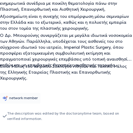
ενημερωτικά συνέδρια με ποικίλη θεματολογία πάνω στην
Πλαστική, Επανορθωτική και Αισθητική Χειρουργική,
Αξιοσημείωτη είναι η συνεχής του επιμόρφωση μέσω σεμιναρίων
στην Ελλάδα και το εξωτερικό, καθώς και η πολυετής εμπειρία
του στον τομέα της πλαστικής χειρουργικής.
Ο Δρ. Μπουρούνης συνεργάζεται με μεγάλα ιδιωτικά νοσοκομεία
των Αθηνών. Παράλληλα, υποδέχεται τους ασθενείς του στο
σύγχρονο ιδιωτικό του ιατρείο, Imperial Plastic Surgery, όπου
προσφέρει εξατομικευμένη συμβουλευτική εκτίμηση και
πραγματοποιεί χειρουργικές επεμβάσεις υπό τοπική αναισθησία,
καθώς και μη επεμβατικές θεραπείες αισθητικής ιατρικής.
Είναι Μέλος του Ιατρικού Συλλόγου Αθηνών και Τακτικό Μέλος
της Ελληνικής Εταιρείας Πλαστικής και Επανορθωτικής
Χειρουργικής.
network member
The description was edited by the doctoranytime team, based on
verified information.