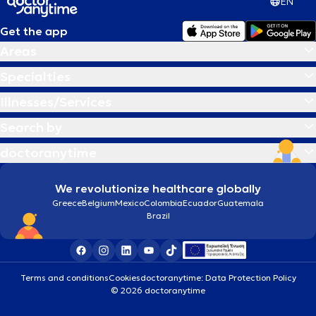
EN
Get the app
Areas
Specialties
Illnesses/Services
Search by
doctoranytime
We revolutionize healthcare globally
Greece
Belgium
Mexico
Colombia
Ecuador
Guatemala
Brazil
Terms and conditions
Cookies
doctoranytime: Data Protection Policy
© 2026 doctoranytime