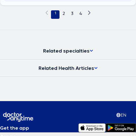
Europe and America for continuous updates on the latest
advancements in the field of Plastic Surgery.
1
2
3
4
Related specialties
Related Health Articles
EN
Get the app