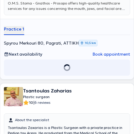
O.M.S. Stoma - Gnathos - Prosopo
offers high-quality healthcare
services for any issues concerning the mouth, jaws, and facial area.
The team, under the scientific direction of Oms Stoma - Gnathos -
Prosopo MD PhD, consists of specialized physicians and dentists and
addresses even the most demanding cases, providing personalized
Practice 1
solutions for each patient. For more information, you can visit
omstotalcare.gr.
Spyrou Merkouri 80, Pagrati, ΑΤΤΙΚΗ
10,5 km
Next availability
Book appointment
Tsantoulas Zaharias
Plastic surgeon
|
10
6 reviews
About the specialist
Tsantoulas Zaxarias is a Plastic Surgeon with a private practice in
Pedion tou Areos. He graduated from the Medical School of the