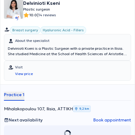
Delvinioti Kseni
Plastic surgeon
|
10.0
14 reviews
Breast surgery
Hyaluronic Acid - Fillers
About the specialist
Delvinioti Kseni is a Plastic Surgeon with a private practice in Ilisia.
She studied Medicine at the School of Health Sciences of Aristotle
University of Thessaloniki and obtained her specialty certification in
Plastic, Reconstructive, and Aesthetic Surgery from the Medical
Visit
Association of Berlin. She specialized and worked in clinics in
View price
Germany, where she gained significant clinical experience and
training. Additionally, she specializes in liposuction, breast surgery,
blepharoplasty, as well as fillers.
Practice 1
Mihalakopoulou 107, Ilisia, ΑΤΤΙΚΗ
9,2 km
Next availability
Book appointment