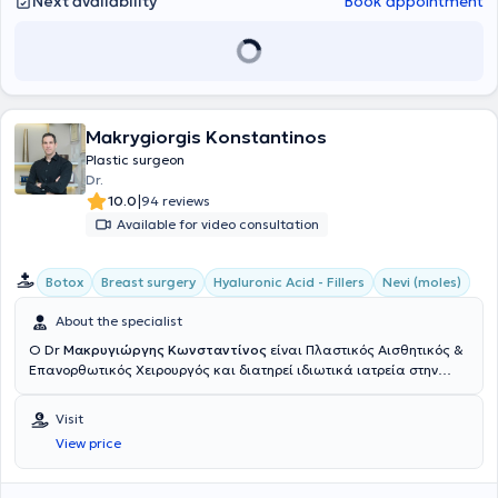
Next availability
Book appointment
Makrygiorgis Konstantinos
Plastic surgeon
Dr.
|
10.0
94 reviews
Available for video consultation
Botox
Breast surgery
Hyaluronic Acid - Fillers
Nevi (moles)
About the specialist
Ο Dr
Μακρυγιώργης Κωνσταντίνος
είναι Πλαστικός Αισθητικός &
Επανορθωτικός Χειρουργός και διατηρεί ιδιωτικά ιατρεία στην
Αθήνα & την Πάτρα. Σπούδασε στην Ιατρική σχολή του Εθνικού &
Καποδιστριακού Πανεπιστημίου Αθηνών. Υπηρέτησε στην Εθνική
Visit
Φρουρά Κύπρου, διατελώντας καθήκοντα ιατρού στο 106 ΣΝΕ
View price
Λευκωσίας και εν συνεχεία, διορίστηκε αγροτικός ιατρός στο Γενικό
Νοσοκομείο Πύργου Ηλείας. Ειδικεύτηκε στη Χειρουργική Κλινική
του Νοσοκομείου "Ο Άγιος Ανδρέας" στην Πάτρα, όπου και συνέχισε