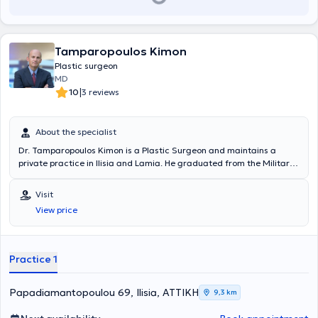
Tamparopoulos Kimon
Plastic surgeon
MD
|
10
3 reviews
About the specialist
Dr. Tamparopoulos Kimon is a Plastic Surgeon and maintains a
private practice in Ilisia and Lamia. He graduated from the Military
Medical School and subsequently specialized in the field of Surgery.
Specifically, he specialized in Plastic Surgery and worked in several
Visit
hospitals in Athens. In 2007, he obtained his medical specialization
View price
title in Plastic Surgery. Additionally, he completed further training at
the Plastic Surgery Center of St. Andrews at Broomfield Hospital in
Essex, England. Currently, in addition to his private practice, he
serves as a Consultant Plastic Surgeon at the Naval Hospital of
Practice 1
Athens.
Papadiamantopoulou 69, Ilisia, ΑΤΤΙΚΗ
9,3 km