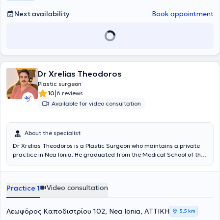
Next availability
Book appointment
Dr Xrelias Theodoros
Plastic surgeon
|
10
6 reviews
Available for video consultation
About the specialist
Dr Xrelias Theodoros is a Plastic Surgeon who maintains a private
practice in Nea Ionia. He graduated from the Medical School of the
National and Kapodistrian University of Athens. He began his
surgical specialty training in
Paris
, where he gained experience in
General Surgery with a focus on various areas such as vascular
Video consultation
Practice 1
surgery, urological, and ENT surgery. He then pursued further
specialization in Belgium, at the
Saint Luc University Hospital of
Brussels
, under the guidance of Professor Benoit Lengele, renowned
Λεωφόρος Καποδιστρίου 102, Nea Ionia, ΑΤΤΙΚΗ
5,5 km
for the world’s first face transplant. There, he specialized in Plastic,