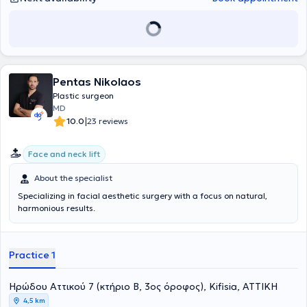
change your relationship with the signs of aging.
Pentas Nikolaos
Plastic surgeon
MD
|
10.0
23 reviews
Face and neck lift
About the specialist
Specializing in facial aesthetic surgery with a focus on natural,
harmonious results.
Practice 1
Ηρώδου Αττικού 7 (κτήριο Β, 3ος όροφος), Kifisia, ΑΤΤΙΚΗ
4,5 km