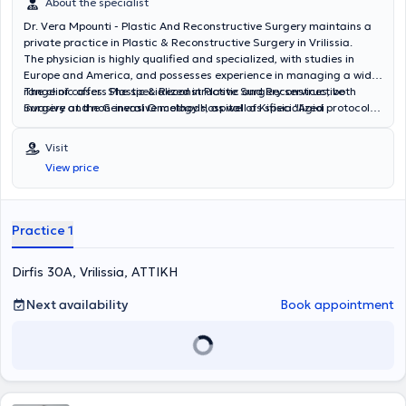
About the specialist
Dr. Vera Mpounti - Plastic And Reconstructive Surgery maintains a
private practice in Plastic & Reconstructive Surgery in Vrilissia.
The physician is highly qualified and specialized, with studies in
Europe and America, and possesses experience in managing a wide
range of cases. She specialized in Plastic and Reconstructive
The clinic offers Plastic & Reconstructive Surgery services, both
Surgery at the General Oncology Hospital of Kifisia "Agioi
invasive and non-invasive methods, as well as specialized protocols
Anargyroi" and has participated in international conferences and
for medical aesthetic treatments.
seminars. Additionally, she is an official trainer for the Merz
Visit
Aesthetics portfolio in Greece and Cyprus.
View price
Practice 1
Dirfis 30A, Vrilissia, ΑΤΤΙΚΗ
Next availability
Book appointment