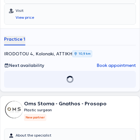
διαθέτει πολυετή εμπειρία και παρακολουθεί τις εξελίξεις της
επιστήμης εφαρμόζοντας τις πιο σύγχρονες τεχνικές πλαστικής
Visit
αισθητικής και επανορθωτικής χειρουργικής. Είναι εγγεγραμένος
View price
στην Ελληνική Εταιρεία Πλαστικής Επανορθωτικής & Αισθητικής
Χειρουργικής, ενώ είναι και μέλος του General Medical Council.
Practice 1
IRODOTOU 4, Kolonaki, ΑΤΤΙΚΗ
10,9 km
Next availability
Book appointment
Oms Stoma - Gnathos - Prosopo
Plastic surgeon
New partner
About the specialist