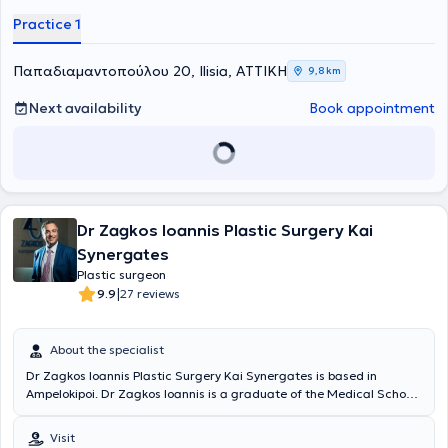
Practice 1
Παπαδιαμαντοπούλου 20, Ilisia, ΑΤΤΙΚΗ
9,8 km
Next availability
Book appointment
Dr Zagkos Ioannis Plastic Surgery Kai
Synergates
Plastic surgeon
|
9.9
27 reviews
About the specialist
Dr Zagkos Ioannis Plastic Surgery Kai Synergates is based in
Ampelokipoi. Dr Zagkos Ioannis is a graduate of the Medical School
of the University of Ioannina. He completed his practical training at
various hospitals in Greece, such as the General Hospital of Ioannina
Visit
and the General Hospital of Athens "G. Gennimatas." He has