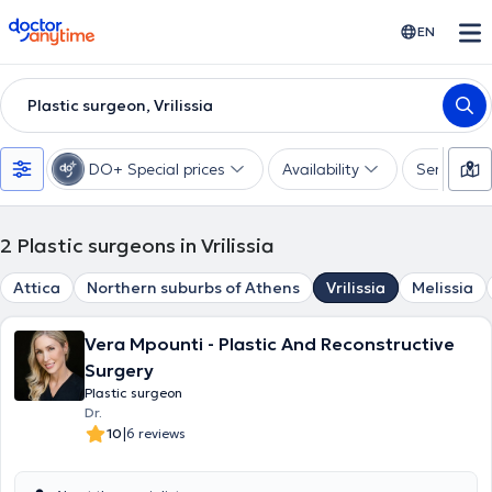
doctoranytime
EN
Plastic surgeon, Vrilissia
DO+ Special prices
Availability
Services
2
Plastic surgeons in Vrilissia
Attica
Northern suburbs of Athens
Vrilissia
Melissia
Vera Mpounti - Plastic And Reconstructive
Surgery
Plastic surgeon
Dr.
|
10
6 reviews