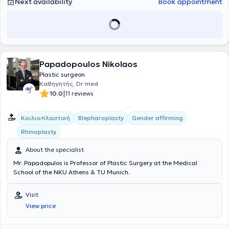
Next availability
Book appointment
as well as aesthetic plastic surgery.
Papadopoulos Nikolaos
Plastic surgeon
Καθηγητής, Dr med
|
10.0
11 reviews
Κοιλιοπλαστική
Blepharoplasty
Gender affirming
Rhinoplasty
About the specialist
Mr. Papadopulos is Professor of Plastic Surgery at the Medical
School of the NKU Athens & TU Munich.
Visit
View price