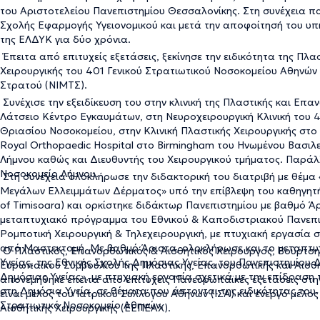
του Αριστοτελείου Πανεπιστημίου Θεσσαλονίκης. Στη συνέχεια 
Σχολής Εφαρμογής Υγειονομικού και μετά την αποφοίτησή του υ
της ΕΛΔΥΚ για δύο χρόνια.
Έπειτα από επιτυχείς εξετάσεις, ξεκίνησε την ειδικότητα της Πλασ
Χειρουργικής του 401 Γενικού Στρατιωτικού Νοσοκομείου Αθηνών
Στρατού (ΝΙΜΤΣ).
Συνέχισε την εξειδίκευση του στην κλινική της Πλαστικής και Επ
Λάτσειο Κέντρο Εγκαυμάτων, στη Νευροχειρουργική Κλινική του 
Θριασίου Νοσοκομείου, στην Κλινική Πλαστικής Χειρουργικής στο Selly Oak Hospital καθώς και στο Κέντρο Σαρκώματος στο
Royal Orthopaedic Hospital στο Birmingham του Ηνωμένου Βασιλ
Λήμνου καθώς και Διευθυντής του Χειρουργικού τμήματος. Παράλ
Νοσοκομείο Λήμνου.
Στη συνέχεια ολοκλήρωσε την διδακτορική του διατριβή με θέμ
Μεγάλων Ελλειμμάτων Δέρματος» υπό την επίβλεψη του καθηγητή M
of Timisoara) και ορκίστηκε διδάκτωρ Πανεπιστημίου με βαθμό Ά
μεταπτυχιακό πρόγραμμα του Εθνικού & Καποδιστριακού Πανεπισ
Ρομποτική Χειρουργική & Τηλεχειρουργική, με πτυχιακή εργασία
από Μαστεκτομή. Με βαθμό Άριστα, ολοκλήρωσε και το μεταπτυ
Ο Πλαστικός, Επανορθωτικός & Αισθητικός Χειρουργός, Βούρτσης
Υγείας, της Εθνικής Σχολής Δημόσιας Υγείας, του Πανεπιστημίου Δ
Ευρωπαϊκού Συμβουλίου της Πλαστικής, Επανορθωτικής και Αισθη
Δημόσιας Υγείας», με πτυχιακή εργασία σχετικά με την επίδραση
απονεμήθηκε έπειτα από επιτυχείς Πανευρωπαϊκές εξετάσεις στην
στη Δημόσια Υγεία, σε θέματα που άπτονται της ειδικότητας του. 
είναι μέλος του Ιατρικού Συλλόγου Αθηνών (ΙΣΑ) και ενεργό μέλο
Στρατιωτικό Νοσοκομείο Αθηνών.
Αισθητικής Χειρουργικής (ΕΕΠΕΑΧ).