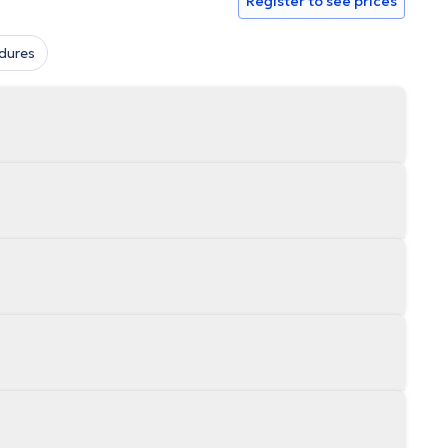
Register to see prices
dures