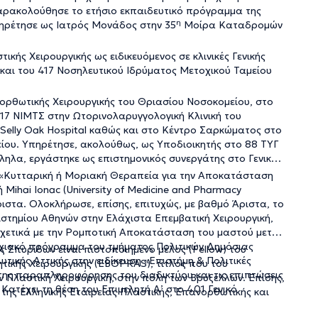
παρακολούθησε το ετήσιο εκπαιδευτικό πρόγραμμα της
η
πηρέτησε ως Ιατρός Μονάδος στην 35
Μοίρα Καταδρομών
τικής Χειρουργικής ως ειδικευόμενος σε κλινικές Γενικής
 και του 417 Νοσηλευτικού Ιδρύματος Μετοχικού Ταμείου
ανορθωτικής Χειρουργικής του Θριασίου Νοσοκομείου, στο
417 ΝΙΜΤΣ στην Ωτορινολαρυγγολογική Κλινική του
είου. Υπηρέτησε, ακολούθως, ως Υποδιοικητής στο 88 ΤΥΓ
ληλα, εργάστηκε ως επιστημονικός συνεργάτης στο Γενικό
α «Κυτταρική ή Μοριακή Θεραπεία για την Αποκατάσταση
ihai Ionac (University of Medicine and Pharmacy
ριστα. Ολοκλήρωσε, επίσης, επιτυχώς, με βαθμό Άριστα, το
τημίου Αθηνών στην Ελάχιστα Επεμβατική Χειρουργική,
 σχετικά με την Ρομποτική Αποκατάσταση του μαστού μετά
χιακό πρόγραμμα του τμήματος Πολιτικών Δημόσιας
 Σπυρίδων είναι πιστοποιημένο μέλος (Fellow) του
υτικής Αττικής στην ειδίκευση «Επιστήμη & Πολιτικές
τικής Χειρουργικής (EBOPRAS), τίτλος που του
 της παραπληροφόρησης του διαδικτύου και τις επιπτώσεις
 Πλαστική Χειρουργική, στην πόλη των Βρυξελλών. Επίσης,
Κατέχει τη θέση του Επιμελητή Α’ στο 401 Γενικό
ς της Ελληνικής Εταιρείας Πλαστικής, Επανορθωτικής και