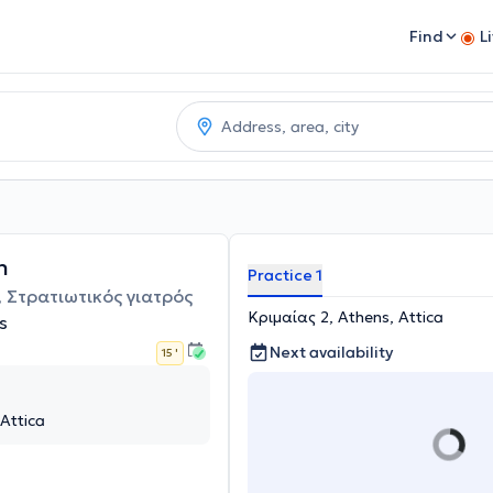
Find
L
n
Practice 1
 Στρατιωτικός γιατρός
Κριμαίας 2, Athens, Attica
s
Next availability
15 '
Attica