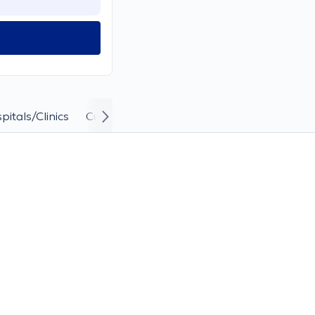
pitals/Clinics
Curriculum Vitae and Career