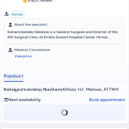
|
9.9
20 reviews
Hernia
About the specialist
Kaloxristianakis Nikolaos is a General Surgeon and Director of the
6th Surgical Clinic at Errikos Dunant Hospital Center. He has
specialization and extensive experience in advanced laparoscopic
surgery of abdominal wall hernias and the digestive system
Medical Consultation
(gallbladder, large and small intestine, stomach), as well as in
View price
diseases of the anus. He is a member of the Hellenic and European
Societies of Endoscopic Surgery and the European Hernia Society
(EHS) and maintains an active presence at international
conferences in the field of Laparoscopic Surgery.
Practice 1
Καλοχριστιανάκης Νικόλαος
Kifisias 141, Marousi, ΑΤΤΙΚΗ
Next availability
Book appointment