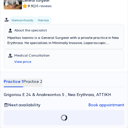
General surgeon
|
9.9
26 reviews
Hemorrhoids
Hernia
About the specialist
Mpaltas Ioannis is a General Surgeon with a private practice in Nea
Erythraia. He specializes in Minimally Invasive, Laparoscopic
Gastrointestinal Surgery as well as Colorectal Surgery. Additionally,
he has expertise in modern proctologic surgery (hemorrhoids, anal
Medical Consultation
fissure, pilonidal cyst). He has extensive experience in the effective
View price
and safe surgical management of obesity, hiatal hernia, digestive
system disorders, and abdominal wall hernias. Furthermore,
alongside his private practice, he collaborates with major private
clinics in Attica, including Mitera, Athens Medical Group (Peristeri
Practice 1
Practice 2
clinic), Mediterraneo, Doctor's Hospital, and Attiko Hospital.
Grigoriou E 24 & Anakreontos 5 , Nea Erythraia, ΑΤΤΙΚΗ
Next availability
Book appointment