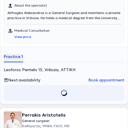
About the specialist
Alifragkis Aleksandros is a General Surgeon and maintains a private
practice in Vrilissia. He holds a medical degree from the University
of Padova in Italy and specialized in General Surgery at the Attikon
General Hospital "Sismanogleio" in Athens. The doctor specializes in
Medical Consultation
laparoscopic tissue suturing and has attended training seminars
View price
organized by the Hellenic Surgical Society for several years. In his
private practice, he offers a wide range of services, tailored to the
individual needs of each patient.
Practice 1
Leoforos Pentelis 15, Vrilissia, ΑΤΤΙΚΗ
Next availability
Book appointment
Perrakis Aristotelis
General surgeon
Καθηγητής, MHBA, FACS, MD