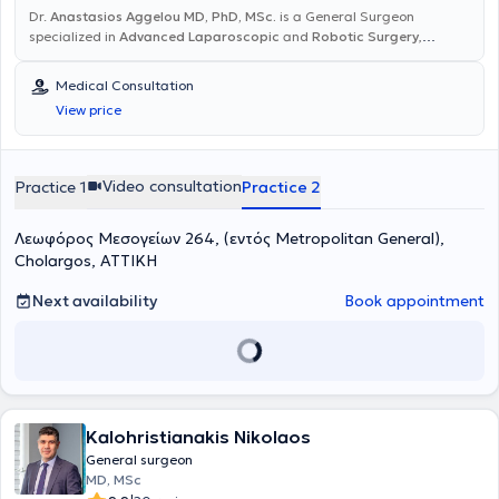
Dr.
Anastasios Aggelou MD, PhD, MSc.
is a General Surgeon
specialized in
Advanced Laparoscopic
and
Robotic Surgery
,
minimally invasive techniques, as well as
Emergency Surgery
. He
holds a doctoral degree with honors from the Medical School of the
Medical Consultation
National and Kapodistrian University of Athens. He has received
View price
further training at leading international centers, including the
Cleveland Clinic Foundation and Ohio State. He maintains a private
practice in Agia Paraskevi and performs surgeries at private
hospitals in Athens.
Video consultation
Practice 1
Practice 2
Λεωφόρος Μεσογείων 264, (εντός Metropolitan General),
Cholargos, ΑΤΤΙΚΗ
Next availability
Book appointment
Kalohristianakis Nikolaos
General surgeon
MD, MSc