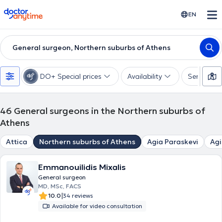
doctoranytime
EN
General surgeon, Northern suburbs of Athens
DO+ Special prices
Availability
Services
46
General surgeons in the Northern suburbs of
Athens
Attica
Northern suburbs of Athens
Agia Paraskevi
Agi
Emmanouilidis Mixalis
General surgeon
MD, MSc, FACS
|
10.0
34 reviews
Available for video consultation