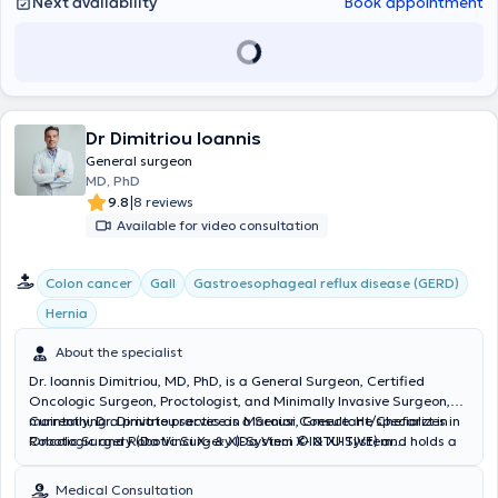
Next availability
Book appointment
Dr Dimitriou Ioannis
General surgeon
MD, PhD
|
9.8
8 reviews
Available for video consultation
Colon cancer
Gall
Gastroesophageal reflux disease (GERD)
Hernia
About the specialist
Dr. Ioannis Dimitriou, MD, PhD, is a General Surgeon, Certified
Oncologic Surgeon, Proctologist, and Minimally Invasive Surgeon,
maintaining a private practice in Marousi, Greece. He specializes in
Currently, Dr. Dimitriou serves as a Senior Consultant/Chefarzt in
Robotic Surgery (Da Vinci X- & XI-System ©INTUITIVE) and holds a
Oncologic and Robotic Surgery (Da Vinci X- & XI-System
PhD from the Medical School of Justus Liebig University in Giessen,
©INTUITIVE) at St. Barbara-Hospital Gladbeck and Sankt Marien-
Germany. Dr. Dimitriou studied at the Medical School of Justus
Hospital Buer in Germany. Having gained extensive surgical
Medical Consultation