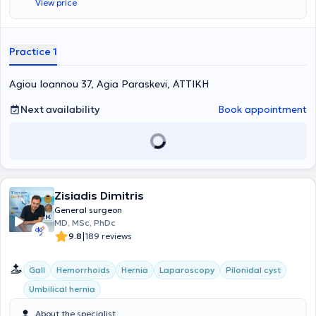
View price
Practice 1
Agiou Ioannou 37, Agia Paraskevi, ΑΤΤΙΚΗ
Next availability
Book appointment
Zisiadis Dimitris
General surgeon
MD, MSc, PhDc
|
9.8
189 reviews
Gall
Hemorrhoids
Hernia
Laparoscopy
Pilonidal cyst
Umbilical hernia
About the specialist