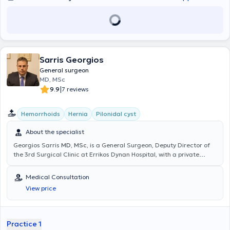
Sarris Georgios
General surgeon
MD, MSc
|
9.9
7 reviews
Hemorrhoids
Hernia
Pilonidal cyst
About the specialist
Georgios Sarris
MD, MSc,
is a General Surgeon, Deputy Director of
the 3rd Surgical Clinic at Errikos Dynan Hospital, with a private
practice in Nea Erythraia. He has completed postgraduate studies
in Minimally Invasive and Robotic Surgery at the Medical School of
Medical Consultation
the National and Kapodistrian University of Athens (NKUA). He
View price
further trained in minimally invasive management of anorectal
diseases (Laser LHP, SiLaC, FiLaC) in Germany, as well as in
Laparoscopic Surgery. He specialized in the 2nd Surgical Clinic of
K.A.T. Hospital. Finally, he has participated in numerous national and
Practice 1
international medical conferences.