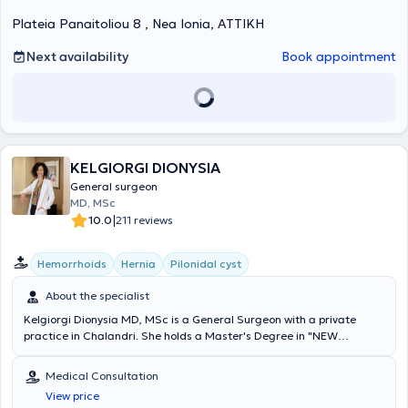
in conferences and attendance at seminars. Finally, he is a member
Plateia Panaitoliou 8 , Nea Ionia, ΑΤΤΙΚΗ
of the Medical Association of Athens, the Hellenic Surgical Society,
the Hellenic Society of Laparoscopic Surgery & Other Interventional
Techniques, as well as the European Association for Endoscopic
Next availability
Book appointment
Surgery.
KELGIORGI DIONYSIA
General surgeon
MD, MSc
|
10.0
211 reviews
Hemorrhoids
Hernia
Pilonidal cyst
About the specialist
Kelgiorgi Dionysia MD, MSc is a General Surgeon with a private
practice in Chalandri. She holds a Master's Degree in "NEW
TECHNOLOGIES IN DIGESTIVE SURGERY – MINIMALLY INVASIVE
TECHNIQUES – BARIATRIC SURGERY" from the National and
Medical Consultation
Kapodistrian University of Athens (NKUA). She is currently an
View price
instructor in this postgraduate program at the University of Athens.