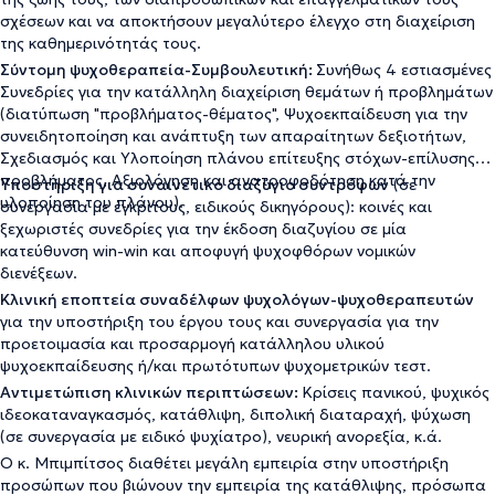
σχέσεων και να αποκτήσουν μεγαλύτερο έλεγχο στη διαχείριση
της καθημερινότητάς τους.
Σύντομη ψυχοθεραπεία-Συμβουλευτική:
Συνήθως 4 εστιασμένες
Συνεδρίες για την κατάλληλη διαχείριση θεμάτων ή προβλημάτων
(διατύπωση "προβλήματος-θέματος", Ψυχοεκπαίδευση για την
συνειδητοποίηση και ανάπτυξη των απαραίτητων δεξιοτήτων,
Σχεδιασμός και Υλοποίηση πλάνου επίτευξης στόχων-επίλυσης
προβλήματος, Αξιολόγηση και ανατροφοδότηση κατά την
Υποστήριξη για συναινετικό διαζύγιο συντρόφων
(σε
υλοποίηση του πλάνου).
συνεργασία με έγκριτους, ειδικούς δικηγόρους): κοινές και
ξεχωριστές συνεδρίες για την έκδοση διαζυγίου σε μία
κατεύθυνση win-win και αποφυγή ψυχοφθόρων νομικών
διενέξεων.
Κλινική εποπτεία συναδέλφων ψυχολόγων-ψυχοθεραπευτών
για την υποστήριξη του έργου τους και συνεργασία για την
προετοιμασία και προσαρμογή κατάλληλου υλικού
ψυχοεκπαίδευσης ή/και πρωτότυπων ψυχομετρικών τεστ.
Αντιμετώπιση κλινικών περιπτώσεων:
Κρίσεις πανικού, ψυχικός
ιδεοκαταναγκασμός, κατάθλιψη, διπολική διαταραχή, ψύχωση
(σε συνεργασία με ειδικό ψυχίατρο), νευρική ανορεξία, κ.ά.
Ο κ. Μπιμπίτσος διαθέτει μεγάλη εμπειρία στην υποστήριξη
προσώπων που βιώνουν την εμπειρία της κατάθλιψης, πρόσωπα