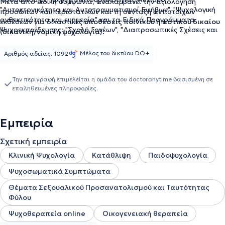
Μετά από ειδική συμφωνία, αναλαμβάνει την αξιολόγηση
"Αυτοκτονικότητα και Αυτοτραυματισμοί Εφήβων", "Ψυχολογική
προσώπων και περιστατικών και τη σύνταξη αντίστοιχων
ανθεκτικότητα και ευημερία" και τα Ειδικά Προγράμματα
εκθέσεων για δικαστικές
υποθέσεις ποινικού ή αστικού δικαίου
Ψυχοεκπαίδευσης: "Σχολή Γονέων", "Διαπροσωπικές Σχέσεις και
(δικανική/νομική ψυχολογία).
Επικοινωνία: οι βασικές δεξιότητες και τεχνικές", "Έρωτας &
Σεξουαλικότητα", "Επαγγελματικός Προσανατολισμός και
Μέλος του δικτύου DO+
Αριθμός αδείας: 1092
Καριέρα", "Εργασιακές σχέσεις και ικανοποίηση".
Την περιγραφή επιμελείται η ομάδα του doctoranytime βασισμένη σε
επαληθευμένες πληροφορίες.
Εμπειρία
Σχετική εμπειρία
Κλινική Ψυχολογία
Κατάθλιψη
Παιδοψυχολογία
Ψυχοσωματικά Συμπτώματα
Θέματα Σεξουαλικού Προσανατολισμού και Ταυτότητας
Φύλου
Ψυχοθεραπεία online
Οικογενειακή θεραπεία