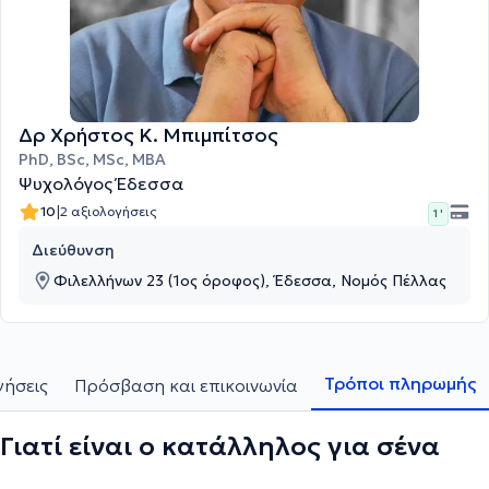
Δρ Χρήστος Κ. Μπιμπίτσος
PhD, BSc, MSc, MBA
Ψυχολόγος Έδεσσα
|
10
2 αξιολογήσεις
1 '
Διεύθυνση
Φιλελλήνων 23 (1ος όροφος), Έδεσσα, Νομός Πέλλας
Τρόποι πληρωμής
γήσεις
Πρόσβαση και επικοινωνία
Γιατί είναι ο κατάλληλος για σένα