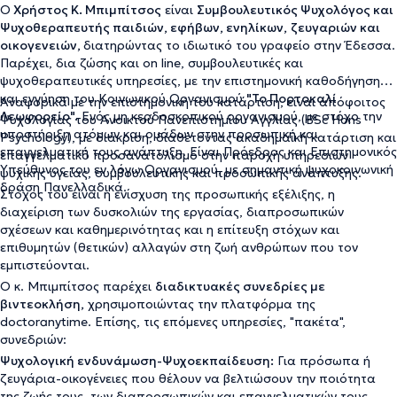
Ο
Χρήστος Κ. Μπιμπίτσος
είναι
Συμβουλευτικός Ψυχολόγος και
Ψυχοθεραπευτής παιδιών, εφήβων, ενηλίκων,
ζευγαριών και
οικογενειών,
διατηρώντας το ιδιωτικό του γραφείο στην Έδεσσα.
Παρέχει, δια ζώσης και on line, συμβουλευτικές και
ψυχοθεραπευτικές υπηρεσίες, με την επιστημονική καθοδήγηση
και εγγύηση του Κοινωνικού Οργανισμού
"Το Πορτοκαλί
Αναφορικά με την επιστημονική του κατάρτιση, είναι απόφοιτος
Λεωφορείο".
Ενός μη κερδοσκοπικού οργανισμού, με στόχο την
Ψυχολογίας του Ανοικτού Πανεπιστημίου Αγγλίας (BSc Hons
υποστήριξη ατόμων και ομάδων στην προσωπική και
Psychology), με διάκριση, διαθέτοντας ακαδημαϊκή κατάρτιση και
επαγγελματική τους ανάπτυξη. Είναι Πρόεδρος και Επιστημονικός
επαγγελματικό προσανατολισμό στην παροχή υπηρεσιών
Υπεύθυνος του εν λόγω Οργανισμού, με σημαντική ψυχοκοινωνική
ψυχικής υγείας, συμβουλευτικής και προσωπικής ανάπτυξης.
δράση Πανελλαδικά.
Στόχος του είναι η ενίσχυση της προσωπικής εξέλιξης, η
διαχείριση των δυσκολιών της εργασίας, διαπροσωπικών
σχέσεων και καθημερινότητας και η επίτευξη στόχων και
επιθυμητών (θετικών) αλλαγών στη ζωή ανθρώπων που τον
εμπιστεύονται.
Ο κ. Μπιμπίτσος παρέχει
διαδικτυακές συνεδρίες με
βιντεοκλήση,
χρησιμοποιώντας την πλατφόρμα της
doctoranytime. Επίσης, τις επόμενες υπηρεσίες, "πακέτα",
συνεδριών:
Ψυχολογική ενδυνάμωση-Ψυχοεκπαίδευση:
Για πρόσωπα ή
ζευγάρια-οικογένειες που θέλουν να βελτιώσουν την ποιότητα
της ζωής τους, των διαπροσωπικών και επαγγελματικών τους