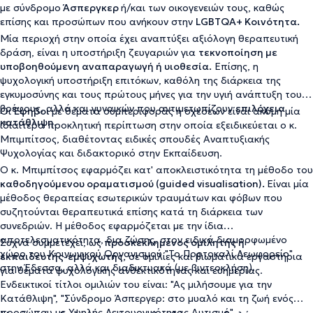
με σύνδρομο
Άσπεργκερ
ή/και των οικογενειών τους, καθώς
επίσης και προσώπων που ανήκουν στην
LGBTQA+ Κοινότητα.
Μία περιοχή στην οποία έχει αναπτύξει αξιόλογη θεραπευτική
δράση, είναι η υποστήριξη ζευγαριών για
τεκνοποίηση με
υποβοηθούμενη αναπαραγωγή ή υιοθεσία.
Επίσης, η
ψυχολογική υποστήριξη επιτόκων, καθόλη της διάρκεια της
εγκυμοσύνης και τους πρώτους μήνες για την υγιή ανάπτυξη του
βρέφους, αλλά και γυναικών που αντιμετωπίζουν
επιλόχεια
Οι
Έφηβοι
με θέματα συμπεριφοράς ή σχέσεων είναι ακόμη μία
κατάθλιψη.
ιδιαίτερα προκλητική περίπτωση στην οποία εξειδικεύεται ο κ.
Μπιμπίτσος, διαθέτοντας ειδικές σπουδές Αναπτυξιακής
Ψυχολογίας και διδακτορικό στην Εκπαίδευση.
Ο κ. Μπιμπίτσος εφαρμόζει κατ' αποκλειστικότητα τη μέθοδο του
καθοδηγούμενου οραματισμού (guided visualisation).
Είναι μία
μέθοδος θεραπείας εσωτερικών τραυμάτων και φόβων που
συζητούνται θεραπευτικά επίσης κατά τη διάρκεια των
συνεδριών. Η μέθοδος εφαρμόζεται με την ίδια
αποτελεσματικότητα, δια ζώσης, στον ειδικά διαμορφωμένο
Συχνά συμμετέχει, ως
προσκεκλημένος ομιλητής ή
χώρο του Κοινωνικού Οργανισμού "Το Πορτοκαλί Λεωφορείο"
εκπαιδευτής-εμψυχωτής,
σε ομιλίες και βιωματικά εργαστήρια
στην Έδεσσα, αλλά και διαδικτυακά (με βιντεοκλήση).
για θέματα ψυχολογικής ανθεκτικότητας και ευημερίας.
Ενδεικτικοί τίτλοι ομιλιών του είναι: "Aς μιλήσουμε για την
Κατάθλιψη", "Σύνδρομο Άσπεργερ: στο μυαλό και τη ζωή ενός
προσώπου με Υψηλής Λειτουργικότητας Αυτισμό",