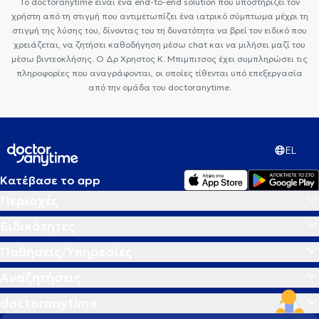
Το doctoranytime είναι ένα end-to-end solution που υποστηρίζει τον
χρήστη από τη στιγμή που αντιμετωπίζει ένα ιατρικό σύμπτωμα μέχρι τη
στιγμή της λύσης του, δίνοντας του τη δυνατότητα να βρεί τον ειδικό που
χρειάζεται, να ζητήσει καθοδήγηση μέσω chat και να μιλήσει μαζί του
μέσω βιντεοκλήσης. Ο Δρ Χρηστος Κ. Μπιμπιτσος έχει συμπληρώσει τις
πληροφορίες που αναγράφονται, οι οποίες τίθενται υπό επεξεργασία
από την ομάδα του doctoranytime.
EL
Κατέβασε το app
Περιοχές
Ειδικότητες
Παθήσεις/Υπηρεσίες
Αναζητήσεις
doctoranytime