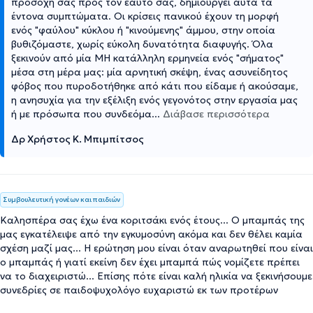
προσοχή σας προς τον εαυτό σας, δημιουργεί αυτά τα
έντονα συμπτώματα. Οι κρίσεις πανικού έχουν τη μορφή
ενός "φαύλου" κύκλου ή "κινούμενης" άμμου, στην οποία
βυθιζόμαστε, χωρίς εύκολη δυνατότητα διαφυγής. Όλα
ξεκινούν από μία ΜΗ κατάλληλη ερμηνεία ενός "σήματος"
μέσα στη μέρα μας: μία αρνητική σκέψη, ένας ασυνείδητος
φόβος που πυροδοτήθηκε από κάτι που είδαμε ή ακούσαμε,
η ανησυχία για την εξέλιξη ενός γεγονότος στην εργασία μας
ή με πρόσωπα που συνδεόμα
...
Διάβασε περισσότερα
Δρ Χρήστος Κ. Μπιμπίτσος
Συμβουλευτική γονέων και παιδιών
Καλησπέρα σας έχω ένα κοριτσάκι ενός έτους... Ο μπαμπάς της
μας εγκατέλειψε από την εγκυμοσύνη ακόμα και δεν θέλει καμία
σχέση μαζί μας... Η ερώτηση μου είναι όταν αναρωτηθεί που είναι
ο μπαμπάς ή γιατί εκείνη δεν έχει μπαμπά πώς νομίζετε πρέπει
να το διαχειριστώ... Επίσης πότε είναι καλή ηλικία να ξεκινήσουμε
συνεδρίες σε παιδοψυχολόγο ευχαριστώ εκ των προτέρων