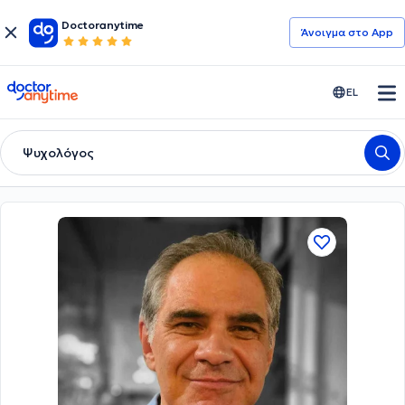
Doctoranytime
Άνοιγμα στο App
doctoranytime
EL
Ψυχολόγος