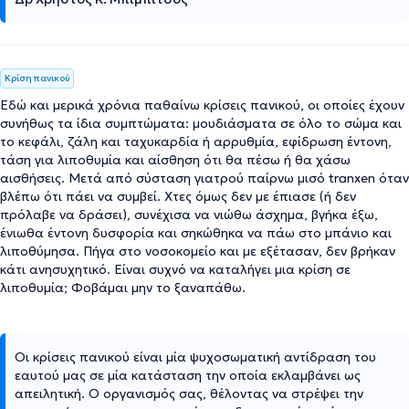
Κρίση πανικού
Εδώ και μερικά χρόνια παθαίνω κρίσεις πανικού, οι οποίες έχουν
συνήθως τα ίδια συμπτώματα: μουδιάσματα σε όλο το σώμα και
το κεφάλι, ζάλη και ταχυκαρδία ή αρρυθμία, εφίδρωση έντονη,
τάση για λιποθυμία και αίσθηση ότι θα πέσω ή θα χάσω
αισθήσεις. Μετά από σύσταση γιατρού παίρνω μισό tranxen όταν
βλέπω ότι πάει να συμβεί. Χτες όμως δεν με έπιασε (ή δεν
πρόλαβε να δράσει), συνέχισα να νιώθω άσχημα, βγήκα έξω,
ένιωθα έντονη δυσφορία και σηκώθηκα να πάω στο μπάνιο και
λιποθύμησα. Πήγα στο νοσοκομείο και με εξέτασαν, δεν βρήκαν
κάτι ανησυχητικό. Είναι συχνό να καταλήγει μια κρίση σε
λιποθυμία; Φοβάμαι μην το ξαναπάθω.
Οι κρίσεις πανικού είναι μία ψυχοσωματική αντίδραση του
εαυτού μας σε μία κατάσταση την οποία εκλαμβάνει ως
απειλητική. Ο οργανισμός σας, θέλοντας να στρέψει την