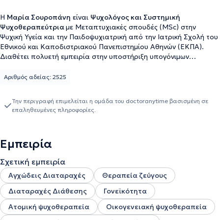
Η
Μαρία Σουροπάνη
είναι
Ψυχολόγος και Συστημική
Ψυχοθεραπεύτρια
με Μεταπτυχιακές σπουδές (MSc) στην
Ψυχική Υγεία και την Παιδοψυχιατρική από την Ιατρική Σχολή του
Εθνικού και Καποδιστριακού Πανεπιστημίου Αθηνών (ΕΚΠΑ).
Διαθέτει πολυετή εμπειρία στην υποστήριξη υπογόνιμων
γυναικών και ζευγαριών μέσα από τη συνεργασία της με μονάδες
υποβοηθούμενης αναπαραγωγής. Παράλληλα, έχει συνεργαστεί
Αριθμός αδείας: 2525
με την Εταιρεία Κοινωνικής Ψυχιατρικής και Ψυχικής Υγείας σε
δομές ψυχικής υγείας ενηλίκων. Έχει εκπαιδευτεί στη χρήση
Την περιγραφή επιμελείται η ομάδα του doctoranytime βασισμένη σε
ψυχομετρικών εργαλείων (MMPI-2) και έχει συμμετάσχει σε
επαληθευμένες πληροφορίες.
ετήσια μετεκπαιδευτικά προγράμματα με θεματικές όπως κλινικές
δεξιότητες στην ψυχοπαθολογία, ψυχοπαθολογία παιδιού &
εφήβου και οικογενειακή ψυχοθεραπεία ενώ συνεχίζει την
Εμπειρία
κατάρτισή της με σεμινάρια , κλινικές ομάδες, ομάδες μελέτης και
ατομική και ομαδική εποπτεία. Διατηρεί ιδιωτικό γραφείο όπου
Σχετική εμπειρία
πραγματοποιεί διά ζώσης και διαδικτυακές συνεδρίες
ψυχοθεραπείας σε εφήβους και ενήλικες, γυναίκες κατά την
Αγχώδεις Διαταραχές
Θεραπεία ζεύγους
περιγεννητική περίοδο, και άτομα ή ζευγάρια που επιθυμούν να
Διαταραχές Διάθεσης
Γονεϊκότητα
αποκτήσουν παιδί και διανύουν τη μετάβαση στη γονεϊκότητα.
Ατομική ψυχοθεραπεία
Οικογενειακή ψυχοθεραπεία