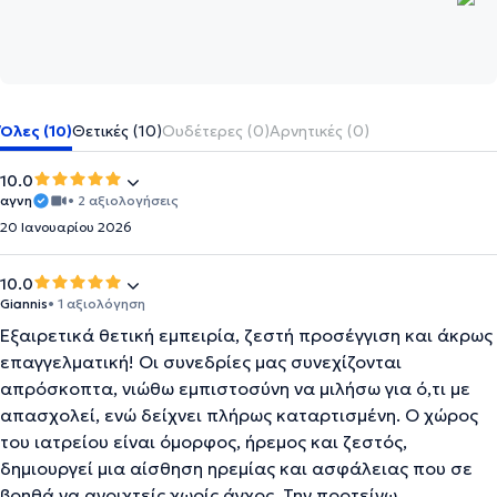
Όλες (10)
Θετικές (10)
Ουδέτερες (0)
Αρνητικές (0)
10.0
αγνη
• 2 αξιολογήσεις
20 Ιανουαρίου 2026
10.0
Giannis
• 1 αξιολόγηση
Εξαιρετικά θετική εμπειρία, ζεστή προσέγγιση και άκρως
επαγγελματική! Οι συνεδρίες μας συνεχίζονται
απρόσκοπτα, νιώθω εμπιστοσύνη να μιλήσω για ό,τι με
απασχολεί, ενώ δείχνει πλήρως καταρτισμένη. Ο χώρος
του ιατρείου είναι όμορφος, ήρεμος και ζεστός,
δημιουργεί μια αίσθηση ηρεμίας και ασφάλειας που σε
βοηθά να ανοιχτείς χωρίς άγχος. Την προτείνω