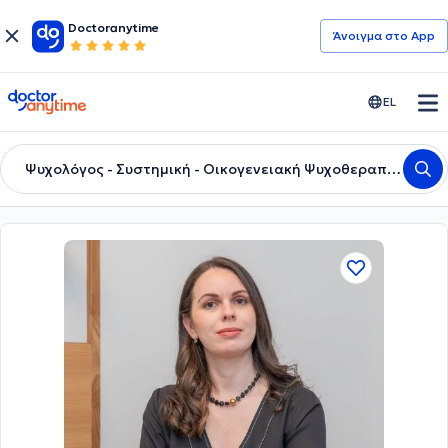
Doctoranytime
Άνοιγμα στο App
doctoranytime
EL
Ψυχολόγος - Συστημική - Οικογενειακή Ψυχοθεραπεύτρια