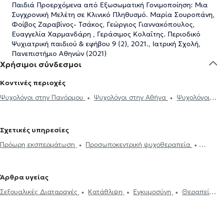
Παιδιά Προερχόμενα από Εξωσωματική Γονιμοποίηση: Μια
Συγχρονική Μελέτη σε Κλινικό Πληθυσμό. Μαρία Σουροπάνη,
Φοίβος Ζαραβίνος- Τσάκος, Γεώργιος Γιαννακόπουλος,
Ευαγγελία Χαρμανδάρη , Γεράσιμος Κολαΐτης. Περιοδικό
Ψυχιατρική παιδιού & εφήβου 9 (2), 2021., Ιατρική Σχολή,
Πανεπιστήμιο Αθηνών (2021)
Χρήσιμοι σύνδεσμοι
Κοντινές περιοχές
Ψυχολόγοι στην Πανόρμου
Ψυχολόγοι στην Αθήνα
Ψυχολόγοι
στου Ζωγράφου
Ψυχολόγοι στου Γουδή
Ψυχολόγοι στην Κω
Ψυχολόγοι στη Νέα φιλοθέη
Ψυχολόγοι στο Ψυχικό
Ψυχολόγοι
Σχετικές υπηρεσίες
στα Ιλίσια
Ψυχολόγοι στην Πλατεία Μαβίλη
Ψυχολόγοι στο Νέο
Πρόωρη εκσπερμάτωση
Προσωποκεντρική ψυχοθεραπεία
Ψυχικό
Ψυχολόγοι στον Ερυθρό Σταυρό
Ψυχολόγοι στου Γκύζη
Συνθετική ψυχοθεραπεία
Τριχοτιλλομανία
Ψυχοδυναμική
Ψυχολόγοι στα Εξάρχεια
Ψυχολόγοι στο Πολύγωνο
ψυχοθεραπεία
Συμβουλευτική εφήβων
Συμβουλευτική γονέων
Ψυχολόγοι στο Κολωνάκι
Ψυχολόγοι στο Νέο Ηράκλειο
Άρθρα υγείας
και παιδιών
Ομαδική ψυχοθεραπεία
Κατάθλιψη
Νοητική
Ψυχολόγοι στον Ευαγγελισμό
Ψυχολόγοι στο Παγκράτι
Σεξουαλικές Διαταραχές
Κατάθλιψη
Εγκυμοσύνη
Θεραπεία
ενδυνάμωση
Συμβουλευτική φροντιστών ατόμων με άνοια
Life
Ψυχολόγοι στην Κυψέλη
Ψυχολόγοι στο Πεδίον του Άρεως
ζεύγους
Life coaching
Ψυχοθεραπεία Online
Ψυχογενής
coaching
Υπνοθεραπεία
Σεξουαλικές Διαταραχές
Βουλιμία - Ψυχογενής Ανορεξία
Αυτισμός
Εθισμός στο