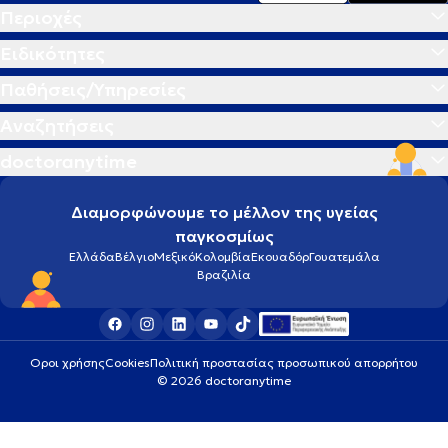
Περιοχές
Ειδικότητες
Παθήσεις/Υπηρεσίες
Αναζητήσεις
doctoranytime
Διαμορφώνουμε το μέλλον της υγείας
παγκοσμίως
Ελλάδα
Βέλγιο
Μεξικό
Κολομβία
Εκουαδόρ
Γουατεμάλα
Βραζιλία
Οροι χρήσης
Cookies
Πολιτική προστασίας προσωπικού απορρήτου
© 2026 doctoranytime