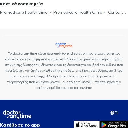
Ψυχογενής Βουλιμία - Ψυχογενής Ανορεξία
Διαχείριση πένθους
Κοντινά νοσοκομεία
διαδίκτυο
ΔΕΠΥ
Κρίση πανικού
Δίαιτα και διατροφή
Τεστ προσωπικότητας
Τόνωση αυτοεκτίμησης
Άγχος και Στρες
Premedicare health clinic
Premedicare Health Clinic
Center NT-
Εθισμός
Τεστ επαγγελματικού προσανατολισμού
Κρίση πανικού
CardioMetabolics
Bioclab Ιδιωτικά Πολυιατρεία
Ιάζω
Το doctoranytime είναι ένα end-to-end solution που υποστηρίζει τον
χρήστη από τη στιγμή που αντιμετωπίζει ένα ιατρικό σύμπτωμα μέχρι τη
στιγμή της λύσης του, δίνοντας του τη δυνατότητα να βρεί τον ειδικό που
χρειάζεται, να ζητήσει καθοδήγηση μέσω chat και να μιλήσει μαζί του
μέσω βιντεοκλήσης. Η Σουροπανη Μαρια έχει συμπληρώσει τις
πληροφορίες που αναγράφονται, οι οποίες τίθενται υπό επεξεργασία
από την ομάδα του doctoranytime.
EL
Κατέβασε το app