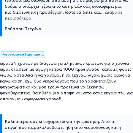
Ωστόσο, μια διάγνωση από μόνη της δε μας βοηθά πάντα να
δούμε τι υπάρχει πέρα από αυτή. Εάν σας ενδιαφέρει μια
πιο διερευνητική προσέγγιση, ώστε να δείτε και
...
Διάβασε
περισσότερα
Ρούσσου Πετρίνα
Ψυχοσωματικά Συμπτώματα
ειμαι 24 χρονων με διαγνωση επιληπτικων κρισεων. για 5 χρονια
ειμαι σταθερη με αγωγη κεπρα 1000 πρωι βραδυ. καποιες φορες
νιωθω ασταθεια η να χανομαι η να ξεχναω λιγακι χωρις ομως να
κανω κριση. εχω δυο νευρολογους που το χαρακτηριζουν
ψυχωσωματικο και μου εχουν προτεινει να ξεκινησω
ψυχοθεραπεια. θα ηθελα μια αποψη και απο εσας ευχαριστω για
οποιον μου αφιερωσει χρονο!!
Καλησπέρα σας κι ευχαριστώ για την ερώτηση. Από τη
στιγμή που παρακολουθείστε ήδη από νευρολόγους και η