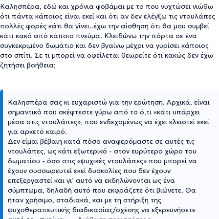
Καλησπέρα, εδώ και χρόνια φοβάμαι με το που νυχτώσει νιώθω
ότι πάντα κάποιος είναι εκεί και ότι αν δεν ελέγξω τις ντουλάπες
πολλές φορές κάτι θα γίνει..έχω την αίσθηση ότι θα μου συμβεί
κάτι κακό από κάποιο πνεύμα. Κλειδώνω την πόρτα σε ένα
συγκεκριμένο δωμάτιο και δεν βγαίνω μέχρι να γυρίσει κάποιος
στο σπίτι. Σε τι μπορεί να οφείλεται θεωρείτε ότι κακώς δεν έχω
ζητήσει βοήθεια;
Καλησπέρα σας κι ευχαριστώ για την ερώτηση. Αρχικά, είναι
σημαντικό που σκέφτεστε γύρω από το ό,τι «κάτι υπάρχει
μέσα στις ντουλάπες», που ενδεχομένως να έχει κλειστεί εκεί
για αρκετό καιρό.
Δεν είμαι βέβαιη κατά πόσο αναφερόμαστε σε αυτές τις
ντουλάπες, ως κάτι εξωτερικό - στον ευρύτερο χώρο του
δωματίου - όσο στις «ψυχικές ντουλάπες» που μπορεί να
έχουν συσσωρευτεί εκεί δυσκολίες που δεν έχουν
επεξεργαστεί και γι’ αυτό να εκδηλώνονται ως ένα
σύμπτωμα, δηλαδή αυτό που εκφράζετε ότι βιώνετε. Θα
ήταν χρήσιμο, σταδιακά, και με τη στήριξη της
ψυχοθεραπευτικής διαδικασίας/σχέσης να εξερευνήσετε