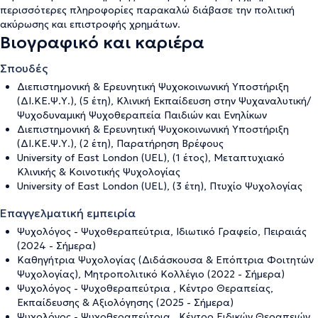
περισσότερες πληροφορίες παρακαλώ διάβασε την
πολιτική
ακύρωσης και επιστροφής χρημάτων
.
Βιογραφικό και καριέρα
Σπουδές
Διεπιστημονική & Ερευνητική Ψυχοκοινωνική Υποστήριξη
(ΔΙ.ΚΕ.Ψ.Υ.), (5 έτη), Κλινική Εκπαίδευση στην Ψυχαναλυτική/
Ψυχοδυναμική Ψυχοθεραπεία Παιδιών και Ενηλίκων
Διεπιστημονική & Ερευνητική Ψυχοκοινωνική Υποστήριξη
(ΔΙ.ΚΕ.Ψ.Υ.), (2 έτη), Παρατήρηση Βρέφους
University of East London (UEL), (1 έτος), Μεταπτυχιακό
Κλινικής & Κοινοτικής Ψυχολογίας
University of East London (UEL), (3 έτη), Πτυχίο Ψυχολογίας
Επαγγελματική εμπειρία
Ψυχολόγος - Ψυχοθεραπεύτρια, Ιδιωτικό Γραφείο, Πειραιάς
(2024 - Σήμερα)
Καθηγήτρια Ψυχολογίας (Διδάσκουσα & Επόπτρια Φοιτητών
Ψυχολογίας), Μητροπολιτικό Κολλέγιο (2022 - Σήμερα)
Ψυχολόγος - Ψυχοθεραπεύτρια , Κέντρο Θεραπείας,
Εκπαίδευσης & Αξιολόγησης (2025 - Σήμερα)
Ψυχολόγος - Ψυχοθεραπεύτρια , Κέντρο Ειδικών Θεραπειών