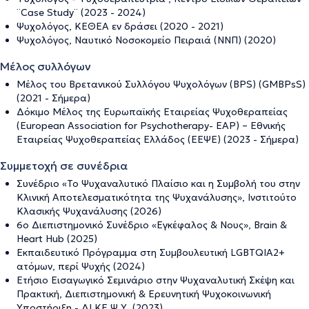
¨Case Study¨ (2023 - 2024)
Ψυχολόγος, ΚΕΘΕΑ εν δράσει (2020 - 2021)
Ψυχολόγος, Ναυτικό Νοσοκομείο Πειραιά (ΝΝΠ) (2020)
Μέλος συλλόγων
Μέλος του Βρετανικού Συλλόγου Ψυχολόγων (BPS) (GMBPsS)
(2021 - Σήμερα)
Δόκιμο Μέλος της Ευρωπαϊκής Εταιρείας Ψυχοθεραπείας
(European Association for Psychotherapy- EAP) – Εθνικής
Εταιρείας Ψυχοθεραπείας Ελλάδος (ΕΕΨΕ) (2023 - Σήμερα)
Συμμετοχή σε συνέδρια
Συνέδριο «Το Ψυχαναλυτικό Πλαίσιο και η Συμβολή του στην
Κλινική Αποτελεσματικότητα της Ψυχανάλυσης», Ινστιτούτο
Κλασικής Ψυχανάλυσης (2026)
6ο Διεπιστημονικό Συνέδριο «Εγκέφαλος & Νους», Brain &
Heart Hub (2025)
Εκπαιδευτικό Πρόγραμμα στη Συμβουλευτική LGBTQIA2+
ατόμων, περί Ψυχής (2024)
Ετήσιο Εισαγωγικό Σεμινάριο στην Ψυχαναλυτική Σκέψη και
Πρακτική, Διεπιστημονική & Ερευνητική Ψυχοκοινωνική
Υποστήριξη - ΔΙ.ΚΕ.Ψ.Υ. (2023)