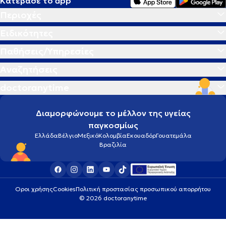
Κατέβασε το app
Περιοχές
Ειδικότητες
Παθήσεις/Υπηρεσίες
Αναζητήσεις
doctoranytime
Διαμορφώνουμε το μέλλον της υγείας
παγκοσμίως
Ελλάδα
Βέλγιο
Μεξικό
Κολομβία
Εκουαδόρ
Γουατεμάλα
Βραζιλία
Οροι χρήσης
Cookies
Πολιτική προστασίας προσωπικού απορρήτου
© 2026 doctoranytime