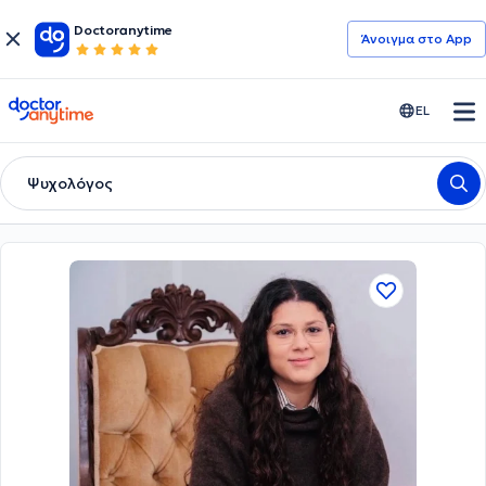
Doctoranytime
Άνοιγμα στο App
doctoranytime
EL
Ψυχολόγος