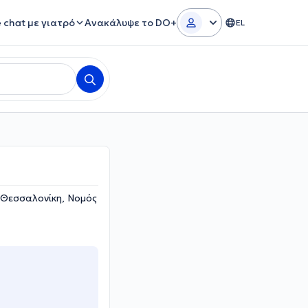
e chat με γιατρό
Ανακάλυψε το DO+
EL
 Θεσσαλονίκη, Νομός