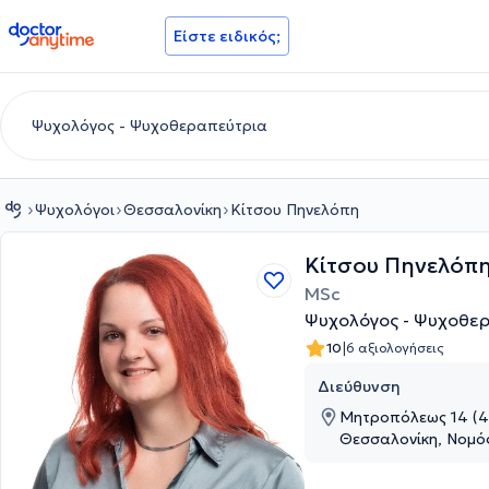
doctoranytime
Είστε ειδικός;
Ψυχολόγοι
Θεσσαλονίκη
Κίτσου Πηνελόπη
Κίτσου Πηνελόπ
MSc
Ψυχολόγος - Ψυχοθε
|
10
6 αξιολογήσεις
Διεύθυνση
Μητροπόλεως 14 (4
Θεσσαλονίκη, Νομό