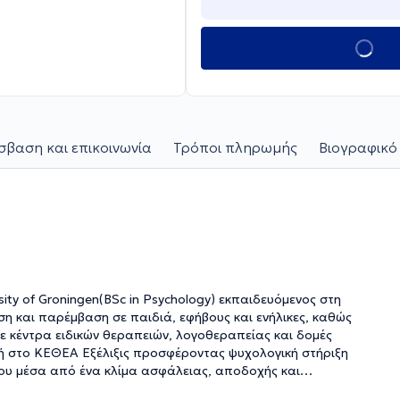
βαση και επικοινωνία
Τρόποι πληρωμής
Βιογραφικό
ty of Groningen(BSc in Psychology) εκπαιδευόμενος στη
ση και παρέμβαση σε παιδιά, εφήβους και ενήλικες, καθώς
 με κέντρα ειδικών θεραπειών, λογοθεραπείας και δομές
ή στο ΚΕΘΕΑ Εξέλιξις προσφέροντας ψυχολογική στήριξη
μου μέσα από ένα κλίμα ασφάλειας, αποδοχής και
ς η συστημική θεραπεία και η ενσυνειδητότητα