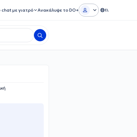
e chat με γιατρό
Ανακάλυψε το DO+
EL
ική