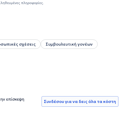
ματα όπως: άγχος, κατάθλιψη, διαχείριση σχέσεων,
αληθευμένες πληροφορίες.
εξιοτήτων αυτοεκτίμησης και διεκδικητικότητας.Οι
ιαδικτυακά.
σωπικές σχέσεις
Συμβουλευτική γονέων
την επίσκεψη
Συνδέσου για να δεις όλα τα κόστη