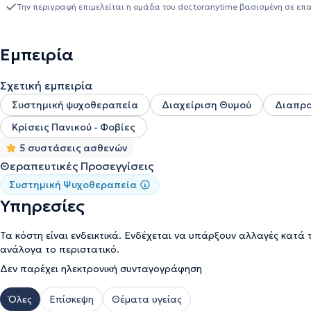
(mindfulness). Παρέχει ψυχοθεραπεία και συμβουλευτική σε ζητή
Την περιγραφή επιμελείται η ομάδα του doctoranytime βασισμένη σε επ
εξαρτήσεις, δυσκολίες παιδιών και εφήβων, καθώς και ανάπτυξη δ
συνεδρίες απευθύνονται σε έφηβους και ενήλικες διά ζώσης και δ
Εμπειρία
Σχετική εμπειρία
Συστημική ψυχοθεραπεία
Διαχείριση Θυμού
Διαπρο
Κρίσεις Πανικού - Φοβίες
5 συστάσεις ασθενών
Θεραπευτικές Προσεγγίσεις
Συστημική Ψυχοθεραπεία
Υπηρεσίες
Τα κόστη είναι ενδεικτικά. Ενδέχεται να υπάρξουν αλλαγές κατά 
ανάλογα το περιστατικό.
Δεν παρέχει ηλεκτρονική συνταγογράφηση
Όλες
Επίσκεψη
Θέματα υγείας