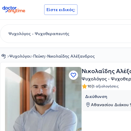
doctoranytime
Είστε ειδικός;
Ψυχολόγοι
Πεύκη
Νικολαΐδης Αλέξανδρος
Νικολαΐδης Αλέξ
Ψυχολόγος - Ψυχοθε
|
10
5 αξιολογήσεις
Διεύθυνση
Αθανασίου Διάκου 9