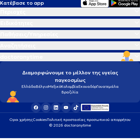
Κατέβασε το app
Περιοχές
Ειδικότητες
Παθήσεις/Υπηρεσίες
Αναζητήσεις
doctoranytime
Διαμορφώνουμε το μέλλον της υγείας
παγκοσμίως
Ελλάδα
Βέλγιο
Μεξικό
Κολομβία
Εκουαδόρ
Γουατεμάλα
Βραζιλία
Οροι χρήσης
Cookies
Πολιτική προστασίας προσωπικού απορρήτου
© 2026 doctoranytime