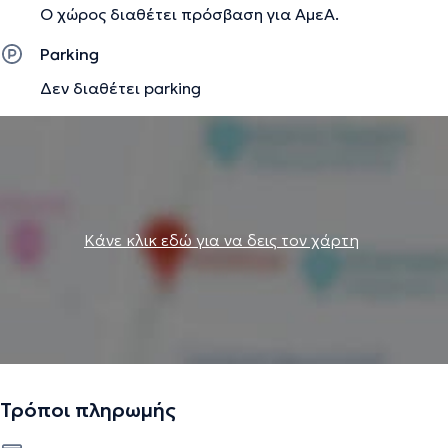
Ο χώρος διαθέτει πρόσβαση για ΑμεΑ.
Ψυχολόγος - Συντονίστρια στον Εθνικό Οργανισμό
Δημόσιας Υγείας στην Κω. Σήμερα, εργάζεται στην
Parking
Υπηρεσία Μετανάστευσης του ΟΗΕ ως σύμβουλος
Δεν διαθέτει parking
εργασίας. Στο ιδιωτικό της γραφείο παρέχει
εξειδικευμένες παρεμβάσεις για την αντιμετώπιση
φοβιών, διαταραχών διάθεσης, κρίσεων πανικού,
ατομικές συνεδρίες παιδιών, εφήβων και ενηλίκων.
Την περιγραφή επιμελείται η ομάδα του doctoranytime βασισμένη σε
Κάνε κλικ εδώ για να δεις τον χάρτη
επαληθευμένες πληροφορίες.
Τρόποι πληρωμής