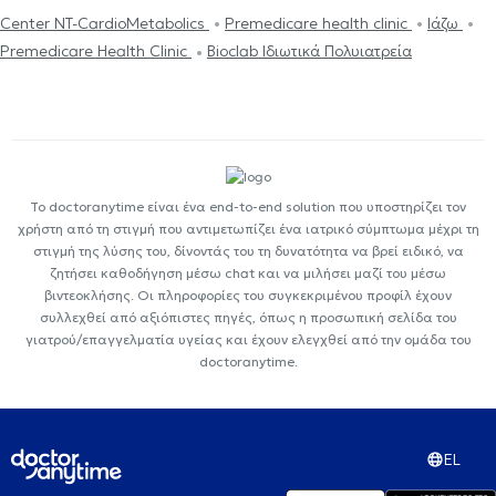
Center NT-CardioMetabolics
Premedicare health clinic
Ιάζω
Premedicare Health Clinic
Bioclab Ιδιωτικά Πολυιατρεία
Το doctoranytime είναι ένα end-to-end solution που υποστηρίζει τον
χρήστη από τη στιγμή που αντιμετωπίζει ένα ιατρικό σύμπτωμα μέχρι τη
στιγμή της λύσης του, δίνοντάς του τη δυνατότητα να βρεί ειδικό, να
ζητήσει καθοδήγηση μέσω chat και να μιλήσει μαζί του μέσω
βιντεοκλήσης. Οι πληροφορίες του συγκεκριμένου προφίλ έχουν
συλλεχθεί από αξιόπιστες πηγές, όπως η προσωπική σελίδα του
γιατρού/επαγγελματία υγείας και έχουν ελεγχθεί από την ομάδα του
doctoranytime.
EL