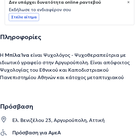
Δεν υπάρχει δυνατότητα online ραντεβού
Εκδήλωσε το ενδιαφέρον σου
Στείλε αίτημα
Πληροφορίες
Η
Μπίλα Ίνα
είναι Ψυχολόγος - Ψυχοθεραπεύτρια με
ιδιωτικό γραφείο στην Αργυρούπολη. Είναι απόφοιτος
Ψυχολογίας του Εθνικού και Καποδιστριακού
Πανεπιστημίου Αθηνών και κάτοχος μεταπτυχιακού
τίτλου σπουδών στη Βιομηχανική και Οργανωτική
Ψυχολογία του University of East London. Έχει, επίσης,
εκπαιδευθεί στη Γνωστική Συμπεριφορική Θεραπεία στο
Πρόσβαση
Κέντρο Εφαρμοσμένης Ψυχοθεραπείας και
Συμβουλευτικής. Προσέφερε εθελοντικά τις υπηρεσίες
Ελ. Βενιζέλου 23, Αργυρούπολη, Αττική
της στη ΜΚΟ Μαζί για το Παιδί, εργάστηκε ως
Παιδοψυχολόγος στις Κοινωνικές Συνεταιριστικές
Πρόσβαση για ΑμεΑ
Δραστηριότητες Ευπαθών Ομάδων "Έδρα" και ως