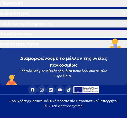
Περιοχές
Ειδικότητες
Παθήσεις/Υπηρεσίες
Αναζητήσεις
doctoranytime
Διαμορφώνουμε το μέλλον της υγείας
παγκοσμίως
Ελλάδα
Βέλγιο
Μεξικό
Κολομβία
Εκουαδόρ
Γουατεμάλα
Βραζιλία
Οροι χρήσης
Cookies
Πολιτική προστασίας προσωπικού απορρήτου
© 2026 doctoranytime