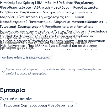
H Μηλιόρδου Κρίστη MBA, MSc, MBPsS είναι Ψ
υχολόγος,
Ψυχοθεραπεύτρια - Αθλητική Ψυχολόγος - Ψυχοθεραπεία
Εφήβων και Ενηλίκων
και διατηρεί ιδιωτικό γραφείο στο
Μαρούσι. Είναι
Απόφοιτη Ψυχολογίας
του Εθνικού
Καποδιστριακού Πανεπιστημίου Αθηνών με
Μετεκπαίδευση στη
Γνωσιακή-Συμπεριφορική
Ψυχοθεραπεία στο Αιγηνήτειο
Νοσοκομείο και στην
Ψυχολογία Υγείας
, Certificate in
Psychology
Μαζί με τους συνεργάτες της στο γραφείο λειτουργούν
for High Performance
Sports και Professional Diploma in
ως
Ομάδα
με συνεχή συνεργασία και εποπτεία,
Neurobiology and Psychology
in Team Sports - Barca Innovation
προσφέροντας
επιστημονικά τεκμηριωμένη και υψηλού
Hub, Universitas. Παράλληλα, έχει ειδικευτεί και σε Διοίκηση
επιπέδου φροντίδα.
Μονάδων Υγείας, Διοίκηση Αθλητισμού αλλά και σε Marketing.
Αυτή την περίοδο εργάζεται ως
ελεύθερη επαγγελματίας
Αριθμός αδείας: 1853/20-02-2007
ψυχολόγος
στο γραφείο της στο Μαρούσι, ως Αθλητική
Ψυχολόγος στην
Ακαδημία της ΚΑΕ Ολυμπιακός
και ως
εξωτερικός συνεργάτης-ψυχολόγος σε εργαζόμενους μέσω της
Την περιγραφή επιμελείται η ομάδα του doctoranytime βασισμένη σε
επαληθευμένες πληροφορίες.
εταιρείας
Hellas EAP.
Επιπλέον συμμετέχει σε συνέδρια σχετικά
με την Ψυχική Υγεία και έχει δημιουργήσει το
ασύγχρονο
σεμινάριο "Μικρές Κινήσεις - Μεγάλες Αλλαγές
, η Αρχή για μια
νέα ζωή" με θέμα την ένταξη της άσκησης και της κίνησης στην
Εμπειρία
καθημερινότητα.
Σχετική εμπειρία
Γνωσιακή Συμπεριφορική Ψυχοθεραπεία