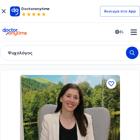
Doctoranytime
Άνοιγμα στο App
doctoranytime
EL
Ψυχολόγος