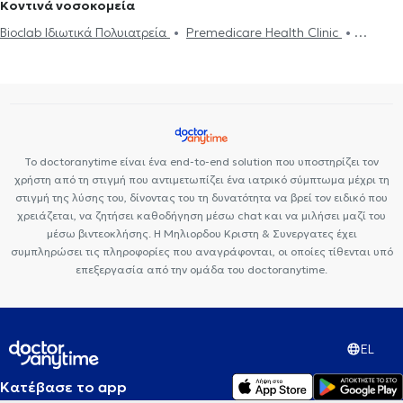
Κοντινά νοσοκομεία
διαδίκτυο
ΔΕΠΥ
Κρίση πανικού
Δίαιτα και διατροφή
Τεστ προσωπικότητας
Τόνωση αυτοεκτίμησης
Άγχος και Στρες
Bioclab Ιδιωτικά Πολυιατρεία
Premedicare Health Clinic
Εθισμός
Τεστ επαγγελματικού προσανατολισμού
Κρίση πανικού
Premedicare health clinic
Ιάζω
Center NT-CardioMetabolics
Το doctoranytime είναι ένα end-to-end solution που υποστηρίζει τον
χρήστη από τη στιγμή που αντιμετωπίζει ένα ιατρικό σύμπτωμα μέχρι τη
στιγμή της λύσης του, δίνοντας του τη δυνατότητα να βρεί τον ειδικό που
χρειάζεται, να ζητήσει καθοδήγηση μέσω chat και να μιλήσει μαζί του
μέσω βιντεοκλήσης. Η Μηλιορδου Κριστη & Συνεργατες έχει
συμπληρώσει τις πληροφορίες που αναγράφονται, οι οποίες τίθενται υπό
επεξεργασία από την ομάδα του doctoranytime.
EL
Κατέβασε το app