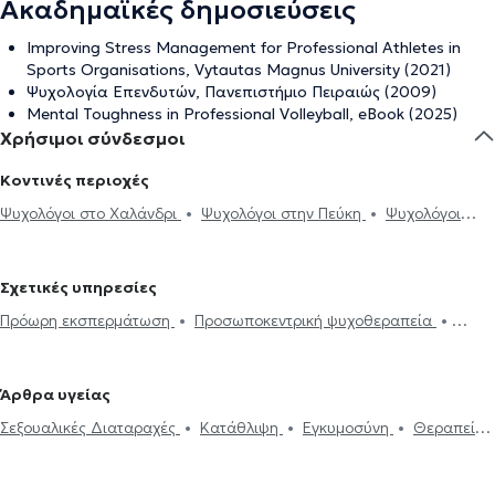
Ακαδημαϊκές δημοσιεύσεις
Improving Stress Management for Professional Athletes in
Sports Organisations, Vytautas Magnus University (2021)
Ψυχολογία Επενδυτών, Πανεπιστήμιο Πειραιώς (2009)
Mental Toughness in Professional Volleyball, eBook (2025)
Χρήσιμοι σύνδεσμοι
Κοντινές περιοχές
Ψυχολόγοι στο Χαλάνδρι
Ψυχολόγοι στην Πεύκη
Ψυχολόγοι
στην Κηφισιά
Ψυχολόγοι στη Λυκόβρυση
Ψυχολόγοι στα
Μελίσσια
Ψυχολόγοι στο Ηράκλειο Κρήτης
Ψυχολόγοι στα
Σχετικές υπηρεσίες
Βριλήσσια
Ψυχολόγοι στο Νέο Ηράκλειο
Ψυχολόγοι στη Νέα
Πρόωρη εκσπερμάτωση
Προσωποκεντρική ψυχοθεραπεία
Ερυθραία
Ψυχολόγοι στη Μεταμόρφωση
Ψυχολόγοι στην
Συνθετική ψυχοθεραπεία
Τριχοτιλλομανία
Ψυχοδυναμική
Αθήνα
Ψυχολόγοι στη Φιλοθέη
Ψυχολόγοι στη Νέα Ιωνία
ψυχοθεραπεία
Συμβουλευτική εφήβων
Συμβουλευτική γονέων
Ψυχολόγοι στην Αγία Παρασκευή
Ψυχολόγοι στον Γέρακα
Άρθρα υγείας
και παιδιών
Ομαδική ψυχοθεραπεία
Κατάθλιψη
Νοητική
Ψυχολόγοι στη Νέα Πεντέλη
Ψυχολόγοι στον Χολαργό
Σεξουαλικές Διαταραχές
Κατάθλιψη
Εγκυμοσύνη
Θεραπεία
ενδυνάμωση
Συμβουλευτική φροντιστών ατόμων με άνοια
Life
Ψυχολόγοι στον Περισσό
Ψυχολόγοι στο Γαλάτσι
Ψυχολόγοι
ζεύγους
Life coaching
Ψυχοθεραπεία Online
Ψυχογενής
coaching
Υπνοθεραπεία
Σεξουαλικές Διαταραχές
στις Αχαρνές
Βουλιμία - Ψυχογενής Ανορεξία
Αυτισμός
Εθισμός στο
Ψυχογενής Βουλιμία - Ψυχογενής Ανορεξία
Διαχείριση πένθους