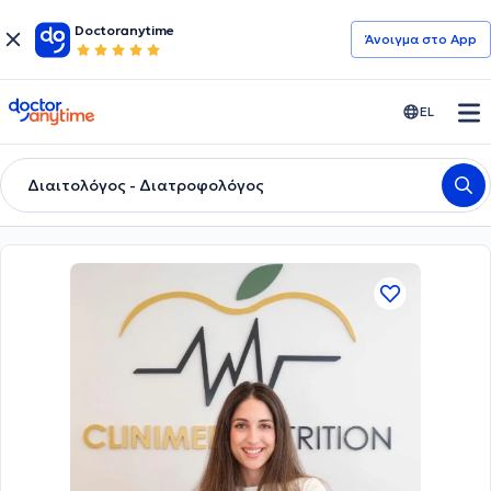
Doctoranytime
Άνοιγμα στο App
doctoranytime
EL
Διαιτολόγος - Διατροφολόγος