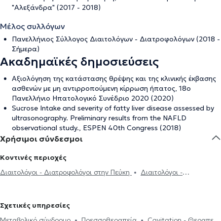
"Αλεξάνδρα" (2017 - 2018)
Μέλος συλλόγων
Πανελλήνιος Σύλλογος Διαιτολόγων - Διατροφολόγων (2018 -
Σήμερα)
Ακαδημαϊκές δημοσιεύσεις
Αξιολόγηση της κατάστασης θρέψης και της κλινικής έκβασης
ασθενών με μη αντιρροπούμενη κίρρωση ήπατος, 18ο
Πανελλήνιο Ηπατολογικό Συνέδριο 2020 (2020)
Sucrose Intake and severity of fatty liver disease assessed by
ultrasonography. Preliminary results from the NAFLD
observational study., ESPEN 40th Congress (2018)
Χρήσιμοι σύνδεσμοι
Κοντινές περιοχές
Διαιτολόγοι - Διατροφολόγοι στην Πεύκη
Διαιτολόγοι -
Διατροφολόγοι στην Κηφισιά
Διαιτολόγοι - Διατροφολόγοι στα
Βριλήσσια
Διαιτολόγοι - Διατροφολόγοι στο Νέο Ηράκλειο
Σχετικές υπηρεσίες
Διαιτολόγοι - Διατροφολόγοι στα Μελίσσια
Διαιτολόγοι -
Μεταβολικό σύνδρομο
Πρεσσοθεραπεία
Cavitation - Θεραπεία