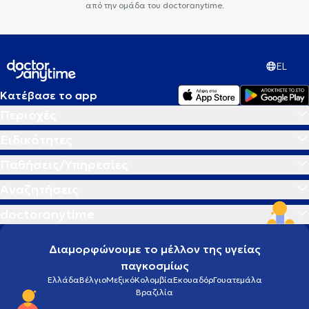
από την ομάδα του doctoranytime.
EL
Κατέβασε το app
Περιοχές
Ειδικότητες
Παθήσεις/Υπηρεσίες
Αναζητήσεις
doctoranytime
Διαμορφώνουμε το μέλλον της υγείας
παγκοσμίως
Ελλάδα
Βέλγιο
Μεξικό
Κολομβία
Εκουαδόρ
Γουατεμάλα
Βραζιλία