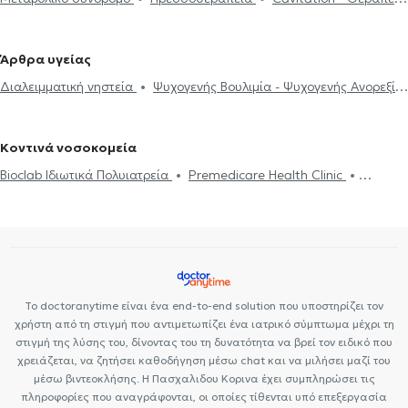
Διατροφολόγοι στο Χαλάνδρι
Διαιτολόγοι - Διατροφολόγοι στη
για Κυτταρίτιδα
Διαλειμματική νηστεία
Διατροφή για
Μεταμόρφωση
Διαιτολόγοι - Διατροφολόγοι στη Νέα Ερυθραία
χοληστερίνη
Πρόγραμμα διατροφής
Ψυχογενής Βουλιμία -
Διαιτολόγοι - Διατροφολόγοι στην Αγία Παρασκευή
Διαιτολόγοι -
Άρθρα υγείας
Ψυχογενής Ανορεξία
Απώλεια βάρους
Δίαιτα και διατροφή
Διατροφολόγοι στη Νέα Ιωνία
Διαιτολόγοι - Διατροφολόγοι στον
Διαλειμματική νηστεία
Ψυχογενής Βουλιμία - Ψυχογενής Ανορεξία
Διατροφή για παιδιά
Αθλητική διατροφή
Online δίαιτα
Χολαργό
Διαιτολόγοι - Διατροφολόγοι στο Νέο Ψυχικό
Δίαιτα και διατροφή
Διαβήτης
Χοληστερίνη
Χολή
Vegan διατροφή
Ευερέθιστο έντερο
Καρκίνος και διατροφή
Διαιτολόγοι - Διατροφολόγοι στο Γαλάτσι
Διαιτολόγοι -
Πολυκυστικές ωοθήκες
Αναιμία
Νεφρική ανεπάρκεια
Παχυσαρκία
Πολυκυστικές ωοθήκες
Διατροφολόγοι στη Νέα Φιλαδέλφεια
Διαιτολόγοι -
Κοντινά νοσοκομεία
Χολή
Χοληστερίνη
Διατροφολόγοι στην Αθήνα
Διαιτολόγοι - Διατροφολόγοι στο
Bioclab Ιδιωτικά Πολυιατρεία
Premedicare Health Clinic
Περιστέρι
Διαιτολόγοι - Διατροφολόγοι στα Πατήσια
Premedicare health clinic
Ιάζω
Center NT-CardioMetabolics
Διαιτολόγοι - Διατροφολόγοι στους Αμπελόκηπους
Διαιτολόγοι -
Διατροφολόγοι στην Πανόρμου
Διαιτολόγοι - Διατροφολόγοι στα
Κάτω Πατήσια
Το doctoranytime είναι ένα end-to-end solution που υποστηρίζει τον
χρήστη από τη στιγμή που αντιμετωπίζει ένα ιατρικό σύμπτωμα μέχρι τη
στιγμή της λύσης του, δίνοντας του τη δυνατότητα να βρεί τον ειδικό που
χρειάζεται, να ζητήσει καθοδήγηση μέσω chat και να μιλήσει μαζί του
μέσω βιντεοκλήσης. Η Πασχαλιδου Κορινα έχει συμπληρώσει τις
πληροφορίες που αναγράφονται, οι οποίες τίθενται υπό επεξεργασία