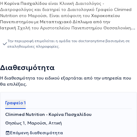
Η
Κορίνα Πασχαλίδου
είναι Κλινική Διαιτολόγος -
Διατροφολόγος και διατηρεί το
Διαιτολογικό Γραφείο Clinimed
Nutrition στο Μαρούσι. Είναι
απόφοιτη του
Χαροκοπείου
Πανεπιστημίου
με
Μεταπτυχιακό Δίπλωμα από την
Ιατρική
Σχολή του Αριστοτελείου Πανεπιστημίου Θεσσαλονίκης
και ειδίκευση στην
Κλινική - Ιατρική Διατροφή
. Στην πτυχιακή
της εργασία μελέτησε τη γενετική προδιάθεση της παχυσαρκίας
Την περιγραφή επιμελείται η ομάδα του doctoranytime βασισμένη σε
και το ρόλο της φυσικής δραστηριότητας, συμμετέχοντας ως
επαληθευμένες πληροφορίες.
ερευνήτρια στη μελέτη NAFLD. Στα πλαίσια του μεταπτυχιακού
της, ασχολήθηκε με τη δυσθρεψία σε ασθενείς με κίρρωση του
ήπατος, σε συνεργασία με το Γενικό Νοσοκομείο Θεσσαλονίκης
Διαθεσιμότητα
"Ιπποκράτειο". Έχει ειδικευθεί, μέσω του κέντρου διά βίου
μάθησης του
Εθνικού και Καποδιστριακού Πανεπιστημίου
Η διαθεσιμότητα του ειδικού εξαρτάται από την υπηρεσία που
Αθηνών, στις Διαταραχές Πρόσληψης Τροφής
και στο
Health
θα επιλέξεις.
Coaching
για επαγγελματίες υγείας. Το έντονο ενδιαφέρον της
για τη
Διατροφογενετική
(διατροφή βασισμένη στο γενετικό
υλικό DNA) την ώθησε στο να λάβει πιστοποίηση από το
Γραφείο 1
Πανεπιστήμιο Αθηνών (ΕΚΠΑ), πάνω στις
Εφαρμογές της
Γενετικής στη Διατροφή Ακριβείας.
Πραγματοποιεί ομιλίες σε
Clinimed Nutrition - Κορίνα Πασχαλίδου
αθλητικούς συλλόγους και σχολεία και διαθέτει επαγγελματική
Θησέως 1, Μαρούσι, Αττική
εμπειρία σε δεκάδες περιστατικά κλινικής διατροφής και
διαχείρισης βάρους. Ενημερώνεται συνεχώς για τα νεότερα
Επόμενη διαθεσιμότητα