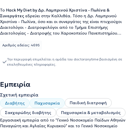
To
Hack My Diet by Δρ. Λαμπρινού Χριστίνα - Πωλίνα &
Συνεργάτες
εδρεύει στην Καλλιθέα. Τόσο η Δρ. Λαμπρινού
Χριστίνα - Πωλίνα, όσο και οι συνεργάτες της είναι πτυχιούχοι
Διαιτολόγοι - Διατροφολόγοι από το Τμήμα Επιστήμης
Διαιτολογίας - Διατροφής του Χαροκοπείου Πανεπιστημίου
Αθηνών. Η Δρ. Λαμπρινού παρακολούθησε μεταπτυχιακό
πρόγραμμα πάνω στην "Κλινική Διατροφή" στο ίδιο
Αριθμός αδείας: 4695
Πανεπιστήμιο, ενώ είναι Διδάκτωρ και επιστημονική συνεργάτιδα
του Χαροκοπείου Πανεπιστημίου Αθηνών. Παράλληλα είναι
Την περιγραφή επιμελείται η ομάδα του doctoranytime βασισμένη σε
αρθρογράφος - επιστημονική συνεργάτιδα του Mednutrition,
επαληθευμένες πληροφορίες.
συμμετέχοντας στην ομάδα εργασίας για την παιδική
παχυσαρκία. Επιπλέον, συμμετέχει ενεργά σε ερευνητικά
προγράμματα για την εξατομικευμένη διατροφή και την πρόληψη
Εμπειρία
χρόνιων νοσημάτων, όπως ο σακχαρώδης διαβήτης.
Επιπροσθέτως, συμμετέχει στη συγγραφή επιστημονικών
Σχετική εμπειρία
δημοσιεύσεων (>60) σε έγκριτα επιστημονικά περιοδικά με
θέματα διαιτολογίας - διατροφής, αλλά και ως ομιλήτρια σε
Παιδική διατροφή
Διαβήτης
Παχυσαρκία
ημερίδες και συνέδρια για το κοινό και την επιστημονική
Σακχαρώδης διαβήτης
Παχυσαρκία & μεταβολισμός
κοινότητα. Τέλος, είναι μέλος της Ένωσης Διαιτολόγων -
Διατροφολόγων Ελλάδος και του Πανελλήνιου Συλλόγου
Εργασιακή εμπειρία από το "Γενικό Νοσοκομείο Παίδων Αθηνών
Διαιτολόγων - Διατροφολόγων.
Παναγιώτη και Αγλαΐας Κυριακού" και το Γενικό Νοσοκομείο