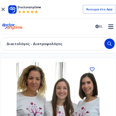
Doctoranytime
Άνοιγμα στο App
doctoranytime
EL
Διαιτολόγος - Διατροφολόγος