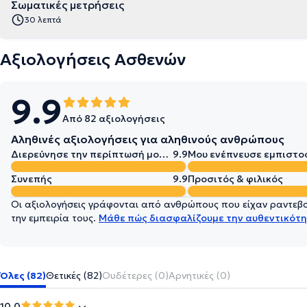
Σωματικές μετρήσεις
30 λεπτά
Αξιολογήσεις Ασθενών
9.9
Από 82 αξιολογήσεις
Αληθινές αξιολογήσεις για αληθινούς ανθρώπους
Διερεύνησε την περίπτωσή μου σε βάθος
9.9
Μου ενέπνευσε εμπιστο
Συνεπής
9.9
Προσιτός & φιλικός
Οι αξιολογήσεις γράφονται από ανθρώπους που είχαν ραντεβού
την εμπειρία τους.
Μάθε πώς διασφαλίζουμε την αυθεντικότη
Όλες (82)
Θετικές (82)
Ουδέτερες (0)
Αρνητικές (0)
10.0