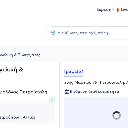
Εύρεση
Liv
γελική & Συνεργάτες
γελική &
Γραφείο 1
25ης Μαρτίου 79, Πετρούπολη, Α
οφολόγος Πετρούπολη
Επόμενη διαθεσιμότητα
1 '
ετρούπολη, Αττική