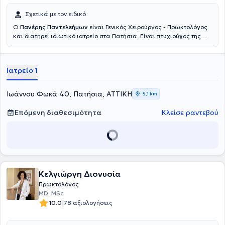
Σχετικά με τον ειδικό
Ο
Πανέρης Παντελεήμων
είναι Γενικός Χειρούργος - Πρωκτολόγος
και διατηρεί ιδιωτικό ιατρείο στα Πατήσια. Είναι πτυχιούχος της
Σχολής Επιστημών Υγείας του Πανεπιστημίου Semmelweis στη
Βουδαπέστη και ειδικεύτηκε στη γενική χειρουργική στο Γενικό
Νοσοκομείο Αθηνών "Ευαγγελισμός". Ο γιατρός διαθέτει ιδιαίτερη
Ιατρείο 1
εμπειρία σε παθήσεις όπως οι αιμορροΐδες, η κήλη, στην
αιμορραγία εντέρου, στην επιμήκη γαστρεκτομή, στα κονδυλώματα,
στη μαστοπάθεια και στο συρίγγιο πρωκτού και παρέχει υπηρεσίες
Ιωάννου Φωκά 40, Πατήσια, ΑΤΤΙΚΗ
5,1 km
αφαίρεσης ραμμάτων και λαπαροσκοπικής αντιμετώπισης κήλης.
Είναι συνεργάτης ιατρός του Ερρίκος Ντυνάν Hospital Center και
Επόμενη διαθεσιμότητα
Κλείσε ραντεβού
του Ιατρικού Κέντρου Παλαιού Φαλήρου και έχει διατελέσει
Επικουρικός χειρουργός στη Δ’ Χειρουργική Kλινική του Γενικού
Νοσοκομείου Αθηνών "Ευαγγελισμός"και στη Χειρουργική Κλινική
του Γενικού Νοσοκομείου Πατησίων. Τέλος, έχει συμμετάσχει σε
αρκετά συνέδρια και σε ακαδημαϊκές δημοσιεύσεις και είναι μέλος
του Ιατρικού Συλλόγου Αθηνών.
Κελγιώργη Διονυσία
Πρωκτολόγος
MD, MSc
|
10.0
78 αξιολογήσεις