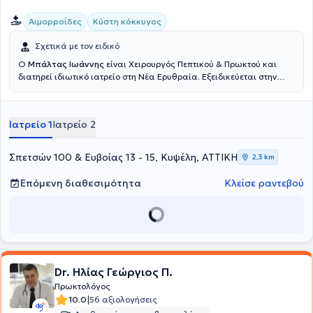
Αιμορροΐδες
Κύστη κόκκυγος
Σχετικά με τον ειδικό
Ο
Μπάλτας Ιωάννης
είναι Χειρουργός Πεπτικού & Πρωκτού και
διατηρεί ιδιωτικό ιατρείο στη Νέα Ερυθραία. Εξειδικεύεται στην
Ελάχιστα Επεμβατική, Λαπαροσκοπική Χειρουργική του Πεπτικού
καθώς και στην Ορθοπρωκτική Χειρουργική. Επιπλέον εξειδίκευση
διαθέτει στη σύγχρονη χειρουργική πρωκτού (αιμορροΐδες, ραγάδα
Ιατρείο 1
Ιατρείο 2
πρωκτού, κύστη κόκκυγος). Διαθέτει πολυετή εμπειρία στην
αποτελεσματική και ασφαλή χειρουργική αντιμετώπιση της
παχυσαρκίας, της διαφραγματοκήλης, των παθήσεων του πεπτικού
Σπετσών 100 & Ευβοίας 13 - 15, Κυψέλη, ΑΤΤΙΚΗ
2,3 km
συστήματος και των κηλών του κοιλιακού τοιχώματος. Τέλος,
παράλληλα με το ιδιωτικό του ιατρείο, συνεργάζεται με μεγάλες
Επόμενη διαθεσιμότητα
Κλείσε ραντεβού
ιδιωτικές κλινικές της Αττικής, όπως είναι το Μητέρα, το Ιατρικό
Αθηνών (κλινική Περιστερίου), το Mediterraneo, το Doctor's Hospital
και το Αττικό Θεραπευτήριο.
Dr. Ηλίας Γεώργιος Π.
Πρωκτολόγος
|
10.0
56 αξιολογήσεις