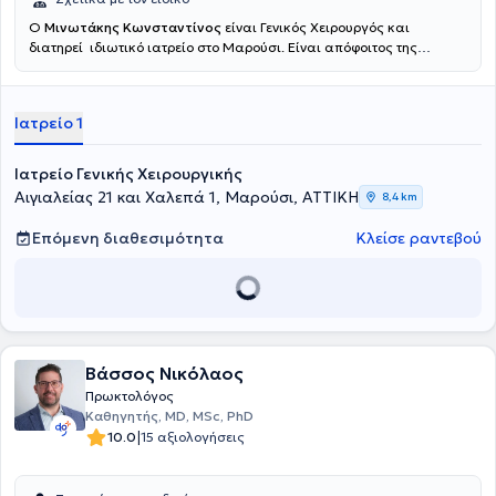
Ο
Μινωτάκης Κωνσταντίνος
είναι Γενικός Χειρουργός και
διατηρεί ιδιωτικό ιατρείο στο Μαρούσι. Είναι απόφοιτος της
Ιατρικής Σχολής του Εθνικού και Καποδιστριακού Πανεπιστημίου
Αθηνών, στην οποία εισήχθη το 1973 με υποτροφία. Μετά το πέρας
της φοίτησης στην Ιατρική Σχολή και την υπηρεσία υπαίθρου
Ιατρείο 1
ειδικεύθηκε στη Γενική Χειρουργική στο Νοσοκομείο του Ελληνικού
Ερυθρού Σταυρού. Υπηρέτησε επί 30ετία στη Χειρουργική Κλινική
και Αγγειολογικό Ιατρείο του 7ου Νοσοκομείου ΙΚΑ, τη Χειρουργική
Ιατρείο Γενικής Χειρουργικής
Κλινική του Γενικού Νοσοκομείου Νοσημάτων Θώρακος Αθηνών
Αιγιαλείας 21 και Χαλεπά 1, Μαρούσι, ΑΤΤΙΚΗ
8,4 km
"Σωτηρία" και του Γενικού Νοσοκομείου Νέας Ιωνίας
"Κωνσταντινοπούλειο", από όπου αποχώρησε με το βαθμό του
Επόμενη διαθεσιμότητα
Κλείσε ραντεβού
Διευθυντού. Είναι μέλος σε πολλές ιατρικές εταιρείες και έχει
παρουσιάσει την εμπειρία του και το ερευνητικό του έργο σε πολλά
ελληνικά και διεθνή συνέδρια. Το νέο του Ιατρείο στο Μαρούσι είναι
άριστα εξοπλισμένο με ιατρικά μηχανήματα και Laser τελευταίας
τεχνολογίας για την παρακολούθηση και την υποστήριξη των
ιατρικών τους υπηρεσιών. Διαθέτει ιδιωτικό χώρο parking, ενώ
καλύπτει πλήρως τις ανάγκες του ασθενούς και παράλληλα κάνει
Βάσσος Νικόλαος
την παραμονή τους ευχάριστη. Ο Ιατρός
Μινωτάκης Κωνσταντίνος
Πρωκτολόγος
είναι εξειδικευμένος στα Ιατρικά Laser, στις παθήσεις πρωκτού και
Καθηγητής, MD, MSc, PhD
βασικό του δόγμα αποτελεί η αποφυγή των ανοιχτών χειρουργείων.
|
10.0
15 αξιολογήσεις
Οι ασθενείς αποφεύγουν την ταλαιπωρία τις υποτροπές, την
μεγάλη περίοδο αποθεραπείας ενώ παράλληλα κερδίζουν σε χρόνο
και κόστος.