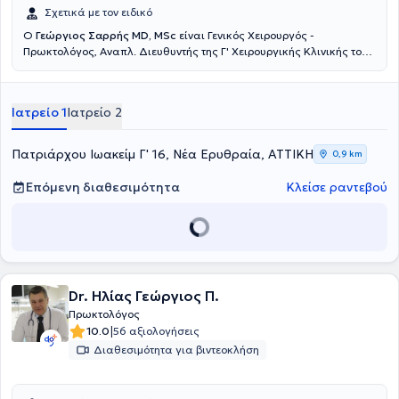
Σχετικά με τον ειδικό
Ο
Γεώργιος Σαρρής MD, MSc
είναι Γενικός Χειρουργός -
Πρωκτολόγος, Αναπλ. Διευθυντής της Γ' Χειρουργικής Κλινικής του
Νοσοκομείου Ερρίκος Ντυνάν, με ιδιωτικό ιατρείο στη Νέα
Ερυθραία. Έχει πραγματοποιήσει μεταπτυχιακές σπουδές στην
Ελάχιστα επεμβατική και Ρομποτική Χειρουργική. Μετεκπαιδεύτηκε
Ιατρείο 1
Ιατρείο 2
στην ελάχιστα επεμβατική αντιμετώπιση των ορθοπρωκτικών
παθήσεων (Laser LHP, SiLaC, FiLaC) στη Γερμανία καθώς και στη
Λαπαροσκοπική Χειρουργική. Ειδικεύτηκε στην Β' Χειρουργική
Πατριάρχου Ιωακείμ Γ' 16, Νέα Ερυθραία, ΑΤΤΙΚΗ
0,9 km
κλινική του νοσοκομείου Κ.Α.Τ. Τέλος, έχει συμμετάσχει σε πληθώρα
πανελλήνιων και διεθνών ιατρικών συνεδρίων.
Επόμενη διαθεσιμότητα
Κλείσε ραντεβού
Dr. Ηλίας Γεώργιος Π.
Πρωκτολόγος
|
10.0
56 αξιολογήσεις
Διαθεσιμότητα για βιντεοκλήση