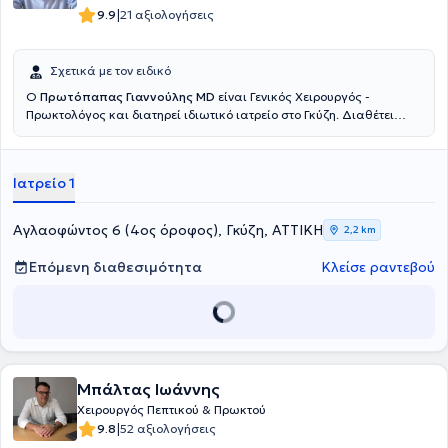
|
9.9
21 αξιολογήσεις
Σχετικά με τον ειδικό
Ο
Πρωτόπαπας Γιαννούλης MD
είναι Γενικός Χειρουργός -
Πρωκτολόγος και διατηρεί ιδιωτικό ιατρείο στο Γκύζη. Διαθέτει
πτυχίο ιατρικής από την Ιατρική Σχολή του Εθνικού και
Καποδιστριακού Πανεπιστημίου Αθηνών και ειδικεύτηκε στη Γενική
Χειρουργική, στο Γενικό Νοσοκομείο Αθηνών "Γ. Γεννηματας".
Ιατρείο 1
Μετεκπαιδεύτηκε στην Επείγουσα Προνοσοκομειακή Ιατρική και
κατέχει πιστοποίηση ATLS και Definitive Surgical Trauma Care
Course. Είναι συνεργάτης της Αθηναϊκής Κλινικής και του Doctor's
Αγλαοφώντος 6 (4ος όροφος), Γκύζη, ΑΤΤΙΚΗ
2,2 km
Hospital. Τέλος, είναι μέλος της Ελληνικής Εταιρείας Επούλωσης
Τραύματος και Ελκών και συμμετέχει σε πλήθος συνεδρίων στην
Επόμενη διαθεσιμότητα
Κλείσε ραντεβού
Ελλάδα και το εξωτερικό, στα πλαίσια της συνεχούς κατάρτισης,
ενώ έχει πραγματοποιήσει προφορικές και αναρτημένες
ανακοινώσεις.
Μπάλτας Ιωάννης
Χειρουργός Πεπτικού & Πρωκτού
|
9.8
52 αξιολογήσεις