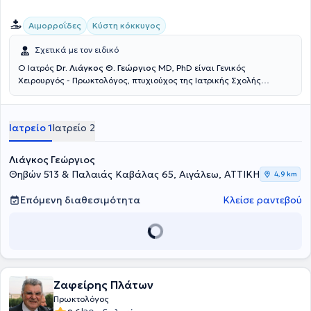
Αιμορροΐδες
Κύστη κόκκυγος
Σχετικά με τον ειδικό
Ο Ιατρός
Dr. Λιάγκος Θ. Γεώργιο
ς ΜD, PhD είναι Γενικός
Χειρουργός - Πρωκτολόγος, πτυχιούχος της Ιατρικής Σχολής
Πατρών και έχει ανακηρυχθεί Αριστούχος Διδάκτωρ της Ιατρικής
Σχολής του Εθνικού και Καποδιστριακού Πανεπιστημίου Αθηνών.
Είναι Διευθυντής της Β΄ Χειρουργικής Κλινικής παθήσεων Πρωκτού
Ιατρείο 1
Ιατρείο 2
του ομίλου Lumedica και Επιστημονικός Συνεργάτης Χειρουργός -
Πρωκτολόγος του Metropolitan Hospital στο Νέο Φάληρο και στο
Therapis στην Αθήνα και διατηρεί ιδιωτικό ιατρείο στο Αιγάλεω και
Λιάγκος Γεώργιος
στη Λαμία.Είναι πιστοποιημένο μέλος του Αμερικάνικου Κολεγίου
Θηβών 513 & Παλαιάς Καβάλας 65, Αιγάλεω, ΑΤΤΙΚΗ
4,9 km
των Χειρουργών (ATLS - ACS Committee on Trauma) και ενεργό
μέλος της Ελληνικής Χειρουργικής Εταιρείας, της Ελληνικής
Επόμενη διαθεσιμότητα
Κλείσε ραντεβού
Εταιρείας Ενδοσκοπικής Χειρουργικής & Άλλων Επεμβατικών
Τεχνικών, της Ελληνικής Εταιρείας Κολοπρωκτολογίας και της
Ελληνικής Φλεβολογικής Εταιρείας.Έχει εξειδικευτεί στη
Χειρουργική Παθήσεων Πρωκτού και στην Χειρουργική Παθήσεων
του Εντέρου στο Γενικό Κρατικό Νοσοκομείο Νίκαιας και έχει
μετεκπαιδευτεί στην Προηγμένη Λαπαροσκοπική Χειρουργική και
στην Ελάχιστα Επεμβατική Χειρουργική Κηλών του κοιλιακού
Ζαφείρης Πλάτων
τοιχώματος. Επίσης, έχει πιστοποιηθεί στην χρήση των σύγχρονων
Πρωκτολόγος
οπτικών ινών Laser, ραδιοσυχνοτήτων (RF) και υπερήχων (HAL) στην