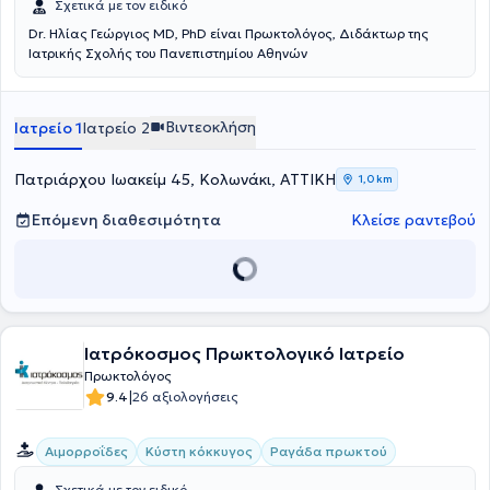
Σχετικά με τον ειδικό
Dr. Ηλίας Γεώργιος MD, PhD είναι Πρωκτολόγος, Διδάκτωρ της
Ιατρικής Σχολής του Πανεπιστημίου Αθηνών
Βιντεοκλήση
Ιατρείο 1
Ιατρείο 2
Πατριάρχου Ιωακείμ 45, Κολωνάκι, ΑΤΤΙΚΗ
1,0 km
Επόμενη διαθεσιμότητα
Κλείσε ραντεβού
Ιατρόκοσμος Πρωκτολογικό Ιατρείο
Πρωκτολόγος
|
9.4
26 αξιολογήσεις
Αιμορροΐδες
Κύστη κόκκυγος
Ραγάδα πρωκτού
Σχετικά με τον ειδικό