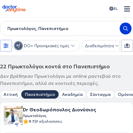
doctoranytime
EL
Πρωκτολόγος, Πανεπιστήμιο
DO+ Προνομιακές τιμές
Διαθεσιμότητα
Υ
22
Πρωκτολόγοι κοντά στο Πανεπιστήμιο
Δεν βρέθηκαν Πρωκτολόγοι με online ραντεβού στο
Πανεπιστήμιο, αλλά σε κοντινές περιοχές.
Αττική
Πανεπιστήμιο
Ακαδημία
Σύνταγμα
Ομόνο
Dr Θεοδωρόπουλος Διονύσιος
Πρωκτολόγος
|
9.7
9 αξιολογήσεις