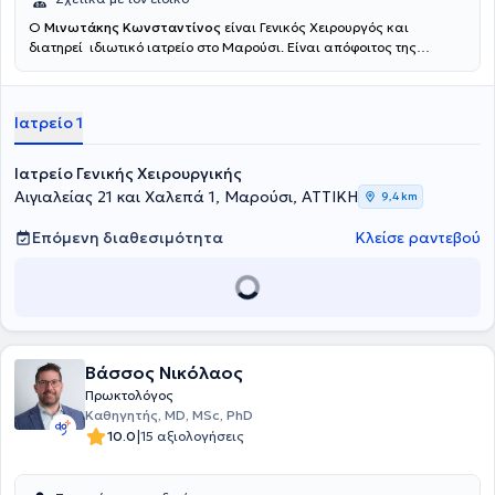
Ο
Μινωτάκης Κωνσταντίνος
είναι Γενικός Χειρουργός και
διατηρεί ιδιωτικό ιατρείο στο Μαρούσι. Είναι απόφοιτος της
Ιατρικής Σχολής του Εθνικού και Καποδιστριακού Πανεπιστημίου
Αθηνών, στην οποία εισήχθη το 1973 με υποτροφία. Μετά το πέρας
της φοίτησης στην Ιατρική Σχολή και την υπηρεσία υπαίθρου
Ιατρείο 1
ειδικεύθηκε στη Γενική Χειρουργική στο Νοσοκομείο του Ελληνικού
Ερυθρού Σταυρού. Υπηρέτησε επί 30ετία στη Χειρουργική Κλινική
και Αγγειολογικό Ιατρείο του 7ου Νοσοκομείου ΙΚΑ, τη Χειρουργική
Ιατρείο Γενικής Χειρουργικής
Κλινική του Γενικού Νοσοκομείου Νοσημάτων Θώρακος Αθηνών
Αιγιαλείας 21 και Χαλεπά 1, Μαρούσι, ΑΤΤΙΚΗ
9,4 km
"Σωτηρία" και του Γενικού Νοσοκομείου Νέας Ιωνίας
"Κωνσταντινοπούλειο", από όπου αποχώρησε με το βαθμό του
Επόμενη διαθεσιμότητα
Κλείσε ραντεβού
Διευθυντού. Είναι μέλος σε πολλές ιατρικές εταιρείες και έχει
παρουσιάσει την εμπειρία του και το ερευνητικό του έργο σε πολλά
ελληνικά και διεθνή συνέδρια. Το νέο του Ιατρείο στο Μαρούσι είναι
άριστα εξοπλισμένο με ιατρικά μηχανήματα και Laser τελευταίας
τεχνολογίας για την παρακολούθηση και την υποστήριξη των
ιατρικών τους υπηρεσιών. Διαθέτει ιδιωτικό χώρο parking, ενώ
καλύπτει πλήρως τις ανάγκες του ασθενούς και παράλληλα κάνει
Βάσσος Νικόλαος
την παραμονή τους ευχάριστη. Ο Ιατρός
Μινωτάκης Κωνσταντίνος
Πρωκτολόγος
είναι εξειδικευμένος στα Ιατρικά Laser, στις παθήσεις πρωκτού και
Καθηγητής, MD, MSc, PhD
βασικό του δόγμα αποτελεί η αποφυγή των ανοιχτών χειρουργείων.
|
10.0
15 αξιολογήσεις
Οι ασθενείς αποφεύγουν την ταλαιπωρία τις υποτροπές, την
μεγάλη περίοδο αποθεραπείας ενώ παράλληλα κερδίζουν σε χρόνο
και κόστος.