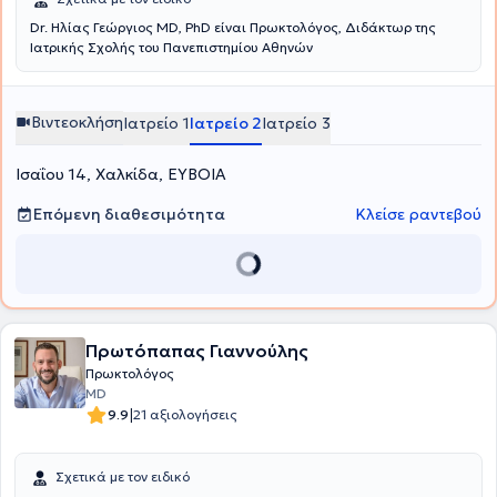
τρέχουσες εξελίξεις της Πρωκτολογίας και της Ελάχιστα
Dr. Ηλίας Γεώργιος MD, PhD είναι Πρωκτολόγος, Διδάκτωρ της
Επεμβατικής Χειρουργικής.Από το 2017 είναι κριτής του
Ιατρικής Σχολής του Πανεπιστημίου Αθηνών
Αμερικάνικου Χειρουργικού περιοδικού & Trauma Cases and
Reviews και το 2023 ανακοίνωσε την πρώτη παγκόσμια δημοσίευση
με νέα δεδομένα στην σύγχρονη αντιμετώπιση στη κύστη του
κόκκυγα με Laser με την νέα ίνα Infinate Ring.
Βιντεοκλήση
Ιατρείο 1
Ιατρείο 2
Ιατρείο 3
Ισαΐου 14, Χαλκίδα, ΕΥΒΟΙΑ
Επόμενη διαθεσιμότητα
Κλείσε ραντεβού
Πρωτόπαπας Γιαννούλης
Πρωκτολόγος
MD
|
9.9
21 αξιολογήσεις
Σχετικά με τον ειδικό