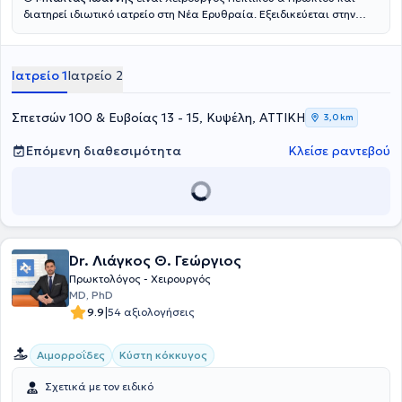
διατηρεί ιδιωτικό ιατρείο στη Νέα Ερυθραία. Εξειδικεύεται στην
Ελάχιστα Επεμβατική, Λαπαροσκοπική Χειρουργική του Πεπτικού
καθώς και στην Ορθοπρωκτική Χειρουργική. Επιπλέον εξειδίκευση
διαθέτει στη σύγχρονη χειρουργική πρωκτού (αιμορροΐδες, ραγάδα
Ιατρείο 1
Ιατρείο 2
πρωκτού, κύστη κόκκυγος). Διαθέτει πολυετή εμπειρία στην
αποτελεσματική και ασφαλή χειρουργική αντιμετώπιση της
παχυσαρκίας, της διαφραγματοκήλης, των παθήσεων του πεπτικού
Σπετσών 100 & Ευβοίας 13 - 15, Κυψέλη, ΑΤΤΙΚΗ
3,0 km
συστήματος και των κηλών του κοιλιακού τοιχώματος. Τέλος,
παράλληλα με το ιδιωτικό του ιατρείο, συνεργάζεται με μεγάλες
Επόμενη διαθεσιμότητα
Κλείσε ραντεβού
ιδιωτικές κλινικές της Αττικής, όπως είναι το Μητέρα, το Ιατρικό
Αθηνών (κλινική Περιστερίου), το Mediterraneo, το Doctor's Hospital
και το Αττικό Θεραπευτήριο.
Dr. Λιάγκος Θ. Γεώργιος
Πρωκτολόγος - Χειρουργός
MD, PhD
|
9.9
54 αξιολογήσεις
Αιμορροΐδες
Κύστη κόκκυγος
Σχετικά με τον ειδικό