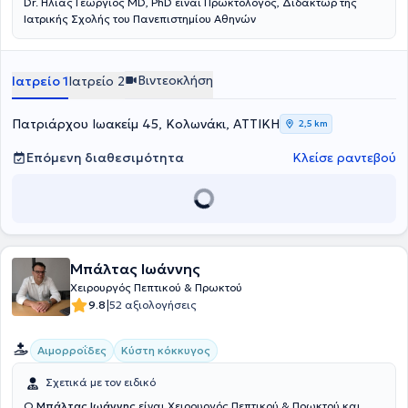
Dr. Ηλίας Γεώργιος MD, PhD είναι Πρωκτολόγος, Διδάκτωρ της
Ιατρικής Σχολής του Πανεπιστημίου Αθηνών
Βιντεοκλήση
Ιατρείο 1
Ιατρείο 2
Πατριάρχου Ιωακείμ 45, Κολωνάκι, ΑΤΤΙΚΗ
2,5 km
Επόμενη διαθεσιμότητα
Κλείσε ραντεβού
Μπάλτας Ιωάννης
Χειρουργός Πεπτικού & Πρωκτού
|
9.8
52 αξιολογήσεις
Αιμορροΐδες
Κύστη κόκκυγος
Σχετικά με τον ειδικό
Ο
Μπάλτας Ιωάννης
είναι Χειρουργός Πεπτικού & Πρωκτού και