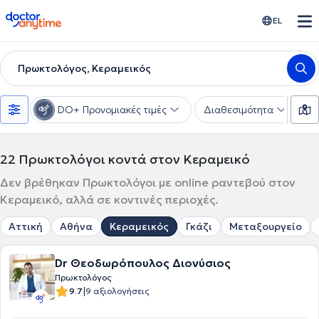
doctoranytime
EL
Πρωκτολόγος, Κεραμεικός
DO+ Προνομιακές τιμές
Διαθεσιμότητα
Υ
22
Πρωκτολόγοι κοντά στον Κεραμεικό
Δεν βρέθηκαν Πρωκτολόγοι με online ραντεβού στον
Κεραμεικό, αλλά σε κοντινές περιοχές.
Αττική
Αθήνα
Κεραμεικός
Γκάζι
Μεταξουργείο
Dr Θεοδωρόπουλος Διονύσιος
Πρωκτολόγος
|
9.7
9 αξιολογήσεις