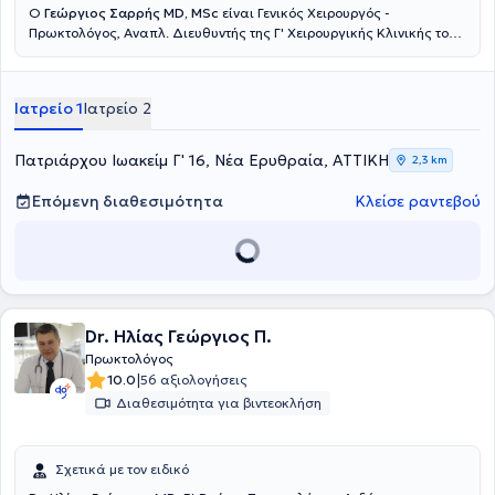
Ο
Γεώργιος Σαρρής MD, MSc
είναι Γενικός Χειρουργός -
Πρωκτολόγος, Αναπλ. Διευθυντής της Γ' Χειρουργικής Κλινικής του
Νοσοκομείου Ερρίκος Ντυνάν, με ιδιωτικό ιατρείο στη Νέα
Ερυθραία. Έχει πραγματοποιήσει μεταπτυχιακές σπουδές στην
Ελάχιστα επεμβατική και Ρομποτική Χειρουργική. Μετεκπαιδεύτηκε
Ιατρείο 1
Ιατρείο 2
στην ελάχιστα επεμβατική αντιμετώπιση των ορθοπρωκτικών
παθήσεων (Laser LHP, SiLaC, FiLaC) στη Γερμανία καθώς και στη
Λαπαροσκοπική Χειρουργική. Ειδικεύτηκε στην Β' Χειρουργική
Πατριάρχου Ιωακείμ Γ' 16, Νέα Ερυθραία, ΑΤΤΙΚΗ
2,3 km
κλινική του νοσοκομείου Κ.Α.Τ. Τέλος, έχει συμμετάσχει σε πληθώρα
πανελλήνιων και διεθνών ιατρικών συνεδρίων.
Επόμενη διαθεσιμότητα
Κλείσε ραντεβού
Dr. Ηλίας Γεώργιος Π.
Πρωκτολόγος
|
10.0
56 αξιολογήσεις
Διαθεσιμότητα για βιντεοκλήση
Σχετικά με τον ειδικό