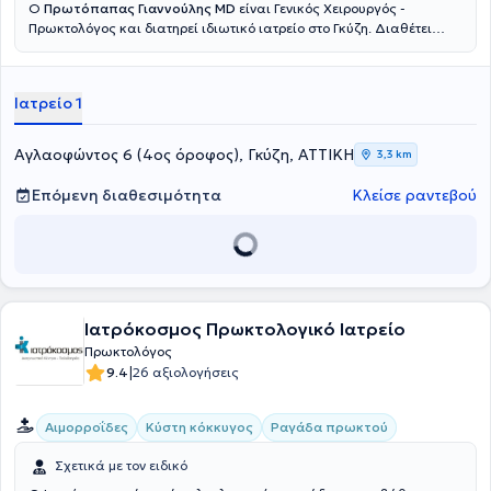
Ο
Πρωτόπαπας Γιαννούλης MD
είναι Γενικός Χειρουργός -
Πρωκτολόγος και διατηρεί ιδιωτικό ιατρείο στο Γκύζη. Διαθέτει
πτυχίο ιατρικής από την Ιατρική Σχολή του Εθνικού και
Καποδιστριακού Πανεπιστημίου Αθηνών και ειδικεύτηκε στη Γενική
Χειρουργική, στο Γενικό Νοσοκομείο Αθηνών "Γ. Γεννηματας".
Ιατρείο 1
Μετεκπαιδεύτηκε στην Επείγουσα Προνοσοκομειακή Ιατρική και
κατέχει πιστοποίηση ATLS και Definitive Surgical Trauma Care
Course. Είναι συνεργάτης της Αθηναϊκής Κλινικής και του Doctor's
Αγλαοφώντος 6 (4ος όροφος), Γκύζη, ΑΤΤΙΚΗ
3,3 km
Hospital. Τέλος, είναι μέλος της Ελληνικής Εταιρείας Επούλωσης
Τραύματος και Ελκών και συμμετέχει σε πλήθος συνεδρίων στην
Επόμενη διαθεσιμότητα
Κλείσε ραντεβού
Ελλάδα και το εξωτερικό, στα πλαίσια της συνεχούς κατάρτισης,
ενώ έχει πραγματοποιήσει προφορικές και αναρτημένες
ανακοινώσεις.
Ιατρόκοσμος Πρωκτολογικό Ιατρείο
Πρωκτολόγος
|
9.4
26 αξιολογήσεις
Αιμορροΐδες
Κύστη κόκκυγος
Ραγάδα πρωκτού
Σχετικά με τον ειδικό