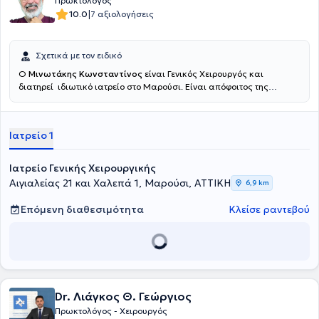
Πρωκτολόγος
|
10.0
7 αξιολογήσεις
Σχετικά με τον ειδικό
Ο
Μινωτάκης Κωνσταντίνος
είναι Γενικός Χειρουργός και
διατηρεί ιδιωτικό ιατρείο στο Μαρούσι. Είναι απόφοιτος της
Ιατρικής Σχολής του Εθνικού και Καποδιστριακού Πανεπιστημίου
Αθηνών, στην οποία εισήχθη το 1973 με υποτροφία. Μετά το πέρας
της φοίτησης στην Ιατρική Σχολή και την υπηρεσία υπαίθρου
Ιατρείο 1
ειδικεύθηκε στη Γενική Χειρουργική στο Νοσοκομείο του Ελληνικού
Ερυθρού Σταυρού. Υπηρέτησε επί 30ετία στη Χειρουργική Κλινική
και Αγγειολογικό Ιατρείο του 7ου Νοσοκομείου ΙΚΑ, τη Χειρουργική
Ιατρείο Γενικής Χειρουργικής
Κλινική του Γενικού Νοσοκομείου Νοσημάτων Θώρακος Αθηνών
Αιγιαλείας 21 και Χαλεπά 1, Μαρούσι, ΑΤΤΙΚΗ
6,9 km
"Σωτηρία" και του Γενικού Νοσοκομείου Νέας Ιωνίας
"Κωνσταντινοπούλειο", από όπου αποχώρησε με το βαθμό του
Επόμενη διαθεσιμότητα
Κλείσε ραντεβού
Διευθυντού. Είναι μέλος σε πολλές ιατρικές εταιρείες και έχει
παρουσιάσει την εμπειρία του και το ερευνητικό του έργο σε πολλά
ελληνικά και διεθνή συνέδρια. Το νέο του Ιατρείο στο Μαρούσι είναι
άριστα εξοπλισμένο με ιατρικά μηχανήματα και Laser τελευταίας
τεχνολογίας για την παρακολούθηση και την υποστήριξη των
ιατρικών τους υπηρεσιών. Διαθέτει ιδιωτικό χώρο parking, ενώ
καλύπτει πλήρως τις ανάγκες του ασθενούς και παράλληλα κάνει
Dr. Λιάγκος Θ. Γεώργιος
την παραμονή τους ευχάριστη. Ο Ιατρός
Μινωτάκης Κωνσταντίνος
Πρωκτολόγος - Χειρουργός
είναι εξειδικευμένος στα Ιατρικά Laser, στις παθήσεις πρωκτού και