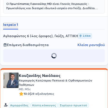
Ο
Πρωτόπαπας Γιαννούλης MD
είναι Γενικός Χειρουργός -
Πρωκτολόγος και διατηρεί ιδιωτικό ιατρείο στο Γκύζη. Διαθέτει
πτυχίο ιατρικής από την Ιατρική Σχολή του Εθνικού και
Καποδιστριακού Πανεπιστημίου Αθηνών και ειδικεύτηκε στη Γενική
Χειρουργική, στο Γενικό Νοσοκομείο Αθηνών "Γ. Γεννηματας".
Ιατρείο 1
Μετεκπαιδεύτηκε στην Επείγουσα Προνοσοκομειακή Ιατρική και
κατέχει πιστοποίηση ATLS και Definitive Surgical Trauma Care
Course. Είναι συνεργάτης της Αθηναϊκής Κλινικής και του Doctor's
Αγλαοφώντος 6 (4ος όροφος), Γκύζη, ΑΤΤΙΚΗ
2,6 km
Hospital. Τέλος, είναι μέλος της Ελληνικής Εταιρείας Επούλωσης
Τραύματος και Ελκών και συμμετέχει σε πλήθος συνεδρίων στην
Επόμενη διαθεσιμότητα
Κλείσε ραντεβού
Ελλάδα και το εξωτερικό, στα πλαίσια της συνεχούς κατάρτισης,
ενώ έχει πραγματοποιήσει προφορικές και αναρτημένες
ανακοινώσεις.
Κουζανίδης Νικόλαος
Χειρουργός Κατώτερου Πεπτικού & Ορθοπρωκτικών
Παθήσεων
MD, MSc
|
10.0
28 αξιολογήσεις
Αιμορροΐδες
Κύστη κόκκυγος
Συρίγγιο πρωκτού