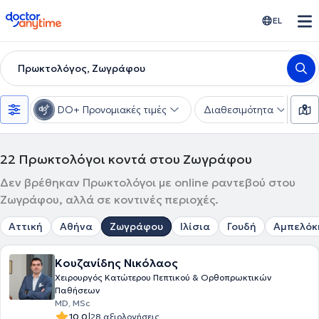
doctoranytime
EL
Πρωκτολόγος, Ζωγράφου
DO+ Προνομιακές τιμές
Διαθεσιμότητα
Υ
22
Πρωκτολόγοι κοντά στου Ζωγράφου
Δεν βρέθηκαν Πρωκτολόγοι με online ραντεβού στου
Ζωγράφου, αλλά σε κοντινές περιοχές.
Αττική
Αθήνα
Ζωγράφου
Ιλίσια
Γουδή
Αμπελόκ
Κουζανίδης Νικόλαος
Χειρουργός Κατώτερου Πεπτικού & Ορθοπρωκτικών
Παθήσεων
MD, MSc
|
10.0
28 αξιολογήσεις