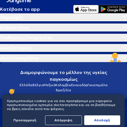
Κατέβασε το app
Περιοχές
Ειδικότητες
Παθήσεις/Υπηρεσίες
Αναζητήσεις
doctoranytime
Διαμορφώνουμε το μέλλον της υγείας
παγκοσμίως
Ελλάδα
Βέλγιο
Μεξικό
Κολομβία
Εκουαδόρ
Γουατεμάλα
Βραζιλία
Χρησιμοποιούμε cookies για να σου προσφέρουμε μια κορυφαία
προσωποποιημένη εμπειρία doctoranytime και να σε βοηθήσουμε
να βρεις εύκολα αυτό που ψάχνεις.
Οροι χρήσης
Cookies
Πολιτική προστασίας προσωπικού απορρήτου
Προσαρμογή
Απόρριψη
Aποδοχή
© 2026 doctoranytime