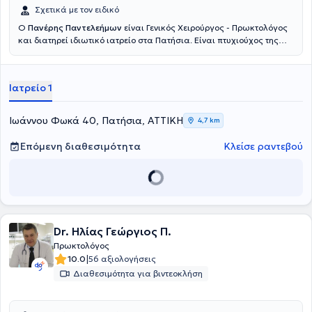
Σχετικά με τον ειδικό
Ο
Πανέρης Παντελεήμων
είναι Γενικός Χειρούργος - Πρωκτολόγος
και διατηρεί ιδιωτικό ιατρείο στα Πατήσια. Είναι πτυχιούχος της
Σχολής Επιστημών Υγείας του Πανεπιστημίου Semmelweis στη
Βουδαπέστη και ειδικεύτηκε στη γενική χειρουργική στο Γενικό
Νοσοκομείο Αθηνών "Ευαγγελισμός". Ο γιατρός διαθέτει ιδιαίτερη
Ιατρείο 1
εμπειρία σε παθήσεις όπως οι αιμορροΐδες, η κήλη, στην
αιμορραγία εντέρου, στην επιμήκη γαστρεκτομή, στα κονδυλώματα,
στη μαστοπάθεια και στο συρίγγιο πρωκτού και παρέχει υπηρεσίες
Ιωάννου Φωκά 40, Πατήσια, ΑΤΤΙΚΗ
4,7 km
αφαίρεσης ραμμάτων και λαπαροσκοπικής αντιμετώπισης κήλης.
Είναι συνεργάτης ιατρός του Ερρίκος Ντυνάν Hospital Center και
Επόμενη διαθεσιμότητα
Κλείσε ραντεβού
του Ιατρικού Κέντρου Παλαιού Φαλήρου και έχει διατελέσει
Επικουρικός χειρουργός στη Δ’ Χειρουργική Kλινική του Γενικού
Νοσοκομείου Αθηνών "Ευαγγελισμός"και στη Χειρουργική Κλινική
του Γενικού Νοσοκομείου Πατησίων. Τέλος, έχει συμμετάσχει σε
αρκετά συνέδρια και σε ακαδημαϊκές δημοσιεύσεις και είναι μέλος
του Ιατρικού Συλλόγου Αθηνών.
Dr. Ηλίας Γεώργιος Π.
Πρωκτολόγος
|
10.0
56 αξιολογήσεις
Διαθεσιμότητα για βιντεοκλήση