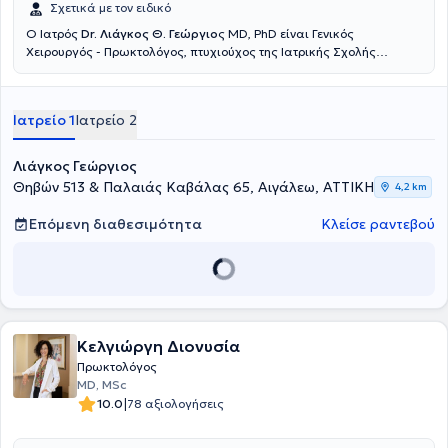
Σχετικά με τον ειδικό
Ο Ιατρός
Dr. Λιάγκος Θ. Γεώργιο
ς ΜD, PhD είναι Γενικός
Χειρουργός - Πρωκτολόγος, πτυχιούχος της Ιατρικής Σχολής
Πατρών και έχει ανακηρυχθεί Αριστούχος Διδάκτωρ της Ιατρικής
Σχολής του Εθνικού και Καποδιστριακού Πανεπιστημίου Αθηνών.
Είναι Διευθυντής της Β΄ Χειρουργικής Κλινικής παθήσεων Πρωκτού
Ιατρείο 1
Ιατρείο 2
του ομίλου Lumedica και Επιστημονικός Συνεργάτης Χειρουργός -
Πρωκτολόγος του Metropolitan Hospital στο Νέο Φάληρο και στο
Therapis στην Αθήνα και διατηρεί ιδιωτικό ιατρείο στο Αιγάλεω και
Λιάγκος Γεώργιος
στη Λαμία.Είναι πιστοποιημένο μέλος του Αμερικάνικου Κολεγίου
Θηβών 513 & Παλαιάς Καβάλας 65, Αιγάλεω, ΑΤΤΙΚΗ
4,2 km
των Χειρουργών (ATLS - ACS Committee on Trauma) και ενεργό
μέλος της Ελληνικής Χειρουργικής Εταιρείας, της Ελληνικής
Επόμενη διαθεσιμότητα
Κλείσε ραντεβού
Εταιρείας Ενδοσκοπικής Χειρουργικής & Άλλων Επεμβατικών
Τεχνικών, της Ελληνικής Εταιρείας Κολοπρωκτολογίας και της
Ελληνικής Φλεβολογικής Εταιρείας.Έχει εξειδικευτεί στη
Χειρουργική Παθήσεων Πρωκτού και στην Χειρουργική Παθήσεων
του Εντέρου στο Γενικό Κρατικό Νοσοκομείο Νίκαιας και έχει
μετεκπαιδευτεί στην Προηγμένη Λαπαροσκοπική Χειρουργική και
στην Ελάχιστα Επεμβατική Χειρουργική Κηλών του κοιλιακού
Κελγιώργη Διονυσία
τοιχώματος. Επίσης, έχει πιστοποιηθεί στην χρήση των σύγχρονων
Πρωκτολόγος
οπτικών ινών Laser, ραδιοσυχνοτήτων (RF) και υπερήχων (HAL) στην
MD, MSc
Χειρουργική των παθήσεων του Πρωκτού (κύστη κόκκυγος,
|
10.0
78 αξιολογήσεις
αιμορροΐδων, περιεδρικό συρίγγιο-απόστημα, ραγάδα πρωκτού,
κονδυλώματα). Ετήσια είναι ομιλητής και συμμετέχει με εργασίες
σε πλήθος μετεκπαιδευτικών σεμιναρίων και συνεδρίων του