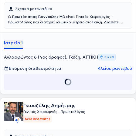
Σχετικά με τον ειδικό
Ο
Πρωτόπαπας Γιαννούλης MD
είναι Γενικός Χειρουργός -
Πρωκτολόγος και διατηρεί ιδιωτικό ιατρείο στο Γκύζη. Διαθέτει
πτυχίο ιατρικής από την Ιατρική Σχολή του Εθνικού και
Καποδιστριακού Πανεπιστημίου Αθηνών και ειδικεύτηκε στη Γενική
Χειρουργική, στο Γενικό Νοσοκομείο Αθηνών "Γ. Γεννηματας".
Ιατρείο 1
Μετεκπαιδεύτηκε στην Επείγουσα Προνοσοκομειακή Ιατρική και
κατέχει πιστοποίηση ATLS και Definitive Surgical Trauma Care
Course. Είναι συνεργάτης της Αθηναϊκής Κλινικής και του Doctor's
Αγλαοφώντος 6 (4ος όροφος), Γκύζη, ΑΤΤΙΚΗ
2,3 km
Hospital. Τέλος, είναι μέλος της Ελληνικής Εταιρείας Επούλωσης
Τραύματος και Ελκών και συμμετέχει σε πλήθος συνεδρίων στην
Επόμενη διαθεσιμότητα
Κλείσε ραντεβού
Ελλάδα και το εξωτερικό, στα πλαίσια της συνεχούς κατάρτισης,
ενώ έχει πραγματοποιήσει προφορικές και αναρτημένες
ανακοινώσεις.
Γκιουζέλης Δημήτρης
Γενικός Χειρουργός - Πρωκτολόγος
Νέος συνεργάτης