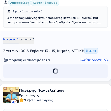
Αιμορροΐδες
Κύστη κόκκυγος
Σχετικά με τον ειδικό
Ο
Μπάλτας Ιωάννης
είναι Χειρουργός Πεπτικού & Πρωκτού και
διατηρεί ιδιωτικό ιατρείο στη Νέα Ερυθραία. Εξειδικεύεται στην
Ελάχιστα Επεμβατική, Λαπαροσκοπική Χειρουργική του Πεπτικού
καθώς και στην Ορθοπρωκτική Χειρουργική. Επιπλέον εξειδίκευση
διαθέτει στη σύγχρονη χειρουργική πρωκτού (αιμορροΐδες, ραγάδα
Ιατρείο 1
Ιατρείο 2
πρωκτού, κύστη κόκκυγος). Διαθέτει πολυετή εμπειρία στην
αποτελεσματική και ασφαλή χειρουργική αντιμετώπιση της
παχυσαρκίας, της διαφραγματοκήλης, των παθήσεων του πεπτικού
Σπετσών 100 & Ευβοίας 13 - 15, Κυψέλη, ΑΤΤΙΚΗ
2,1 km
συστήματος και των κηλών του κοιλιακού τοιχώματος. Τέλος,
παράλληλα με το ιδιωτικό του ιατρείο, συνεργάζεται με μεγάλες
Επόμενη διαθεσιμότητα
Κλείσε ραντεβού
ιδιωτικές κλινικές της Αττικής, όπως είναι το Μητέρα, το Ιατρικό
Αθηνών (κλινική Περιστερίου), το Mediterraneo, το Doctor's Hospital
και το Αττικό Θεραπευτήριο.
Πανέρης Παντελεήμων
Πρωκτολόγος
|
9.7
21 αξιολογήσεις