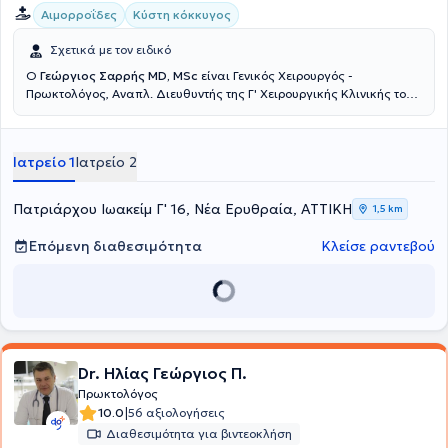
Αιμορροΐδες
Κύστη κόκκυγος
Σχετικά με τον ειδικό
Ο
Γεώργιος Σαρρής MD, MSc
είναι Γενικός Χειρουργός -
Πρωκτολόγος, Αναπλ. Διευθυντής της Γ' Χειρουργικής Κλινικής του
Νοσοκομείου Ερρίκος Ντυνάν, με ιδιωτικό ιατρείο στη Νέα
Ερυθραία. Έχει πραγματοποιήσει μεταπτυχιακές σπουδές στην
Ελάχιστα επεμβατική και Ρομποτική Χειρουργική. Μετεκπαιδεύτηκε
Ιατρείο 1
Ιατρείο 2
στην ελάχιστα επεμβατική αντιμετώπιση των ορθοπρωκτικών
παθήσεων (Laser LHP, SiLaC, FiLaC) στη Γερμανία καθώς και στη
Λαπαροσκοπική Χειρουργική. Ειδικεύτηκε στην Β' Χειρουργική
Πατριάρχου Ιωακείμ Γ' 16, Νέα Ερυθραία, ΑΤΤΙΚΗ
1,5 km
κλινική του νοσοκομείου Κ.Α.Τ. Τέλος, έχει συμμετάσχει σε πληθώρα
πανελλήνιων και διεθνών ιατρικών συνεδρίων.
Επόμενη διαθεσιμότητα
Κλείσε ραντεβού
Dr. Ηλίας Γεώργιος Π.
Πρωκτολόγος
|
10.0
56 αξιολογήσεις
Διαθεσιμότητα για βιντεοκλήση