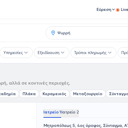
Εύρεση
Liv
Υπηρεσίες
Εξειδίκευση
Τρόποι πληρωμής
Πρό
ρή, αλλά σε κοντινές περιοχές.
καδημία
Πλάκα
Κεραμεικός
Μεταξουργείο
Σύνταγμ
Ιατρείο 1
Ιατρείο 2
Μητροπόλεως 5, 4ος όροφος, Σύνταγμα, Α