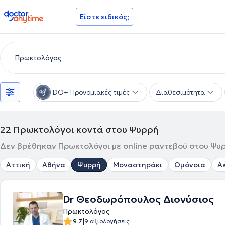
doctoranytime
Είστε ειδικός;
DO+ Προνομιακές τιμές
Διαθεσιμότητα
22
Πρωκτολόγοι κοντά στου Ψυρρή
Δεν βρέθηκαν Πρωκτολόγοι με online ραντεβού στου Ψυρ
Αττική
Αθήνα
Ψυρρή
Μοναστηράκι
Ομόνοια
Α
Dr Θεοδωρόπουλος Διονύσιος
Πρωκτολόγος
|
9.7
9 αξιολογήσεις