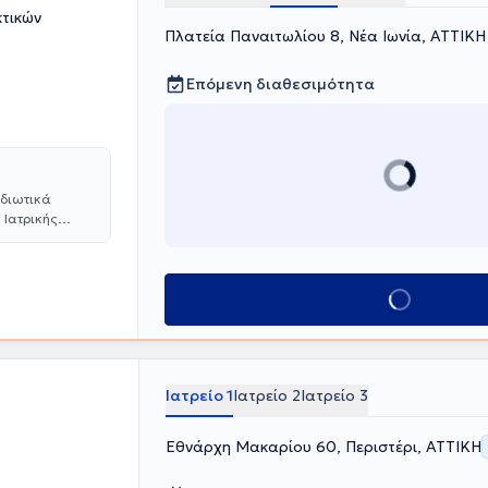
τικών
Πλατεία Παναιτωλίου 8, Νέα Ιωνία, ΑΤΤΙΚΗ
Επόμενη διαθεσιμότητα
ιδιωτικά
 Ιατρικής
υχιακές
γική και την
 Πανεπιστημίου
βουβωνοκήλες,
Κλείσε ραντεβού
σμό έλκους
ται συνεχώς
συνέδρια και
ρικού Συλλόγου
Ιατρείο 1
Ιατρείο 2
Ιατρείο 3
ίας
 καθώς και της
Εθνάρχη Μακαρίου 60, Περιστέρι, ΑΤΤΙΚΗ