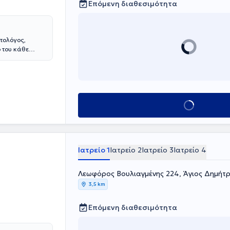
Επόμενη διαθεσιμότητα
τολόγος,
ο του κάθε
 τη
κοιλιακού
ων
ντής της
υχικού. Έχει
Κλείσε ραντεβού
ραιά και
ς Αθηνών.
α Επεμβατική
χή του
ετώπιση του
Ιατρείο 1
Ιατρείο 2
Ιατρείο 3
Ιατρείο 4
η επιτυχία.
ικού Συλλόγου
Λεωφόρος Βουλιαγμένης 224, Άγιος Δημήτρ
νεργάζεται με
3,5 km
Επόμενη διαθεσιμότητα