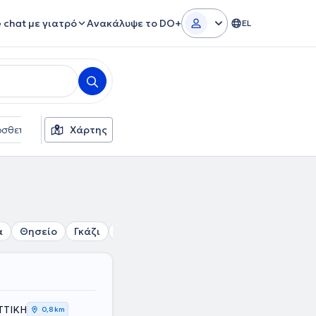
e chat με γιατρό
Ανακάλυψε το DO+
EL
σθετα φίλτρα
Χάρτης
Γλώσσες
Φύλο
α
Θησείο
Γκάζι
Πολυτεχνείο
Μουσείο
Εξάρχεια
ΤΤΙΚΗ
0,8 km