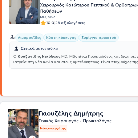
Χειρουργός Κατώτερου Πεπτικού & Ορθοπρωκ
Παθήσεων
MD, MSc
|
10.0
28 αξιολογήσεις
Αιμορροΐδες
Κύστη κόκκυγος
Συρίγγιο πρωκτού
Σχετικά με τον ειδικό
Ο
Κουζανίδης Νικόλαος
MD, MSc είναι Πρωκτολόγος και διατηρεί 
ιατρεία στη Νέα Ιωνία και στους Αμπελόκηπους. Είναι πτυχιούχος της
Σχολής του Πανεπιστημίου Πατρών και έχει πραγματοποιήσει μεταπτ
σπουδές στην ελάχιστα επεμβατική χειρουργική, τη ρομποτική χειρουρ
τηλεχειρουργική στην Ιατρική Σχολή του Εθνικού και Καποδιστριακού
Αθηνών. Ο ιατρός αναλαμβάνει λαπαροσκοπικές χολοκυστεκτομές, 
ομφαλοκήλες και κάθε είδους επέμβαση, καθώς επίσης και καθαρι
κατάκλισης ασθενούς κατ΄οίκον. Ο Κουζανίδης Νικόλαος ενημερώνε
στις εξελίξεις της ειδικότητάς του μέσα από τη διαρκή συμμετοχή σε 
την παρακολούθηση σεμιναρίων. Τέλος, ο ιατρός είναι μέλος του Ιατ
Αθηνών, της Ελληνικής Χειρουργικής Εταιρείας, της Ελληνικής Εταιρε
Γκιουζέλης Δημήτρης
Λαπαροενδοσκοπικής Χειρουργικής & άλλων επεμβατικών τεχνικών,
Γενικός Χειρουργός - Πρωκτολόγος
European Association for Endoscopic Surgery.
Νέος συνεργάτης