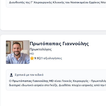
Διευθυντής της Γ' Χειρουργικής Κλινικής του Νοσοκομείου Ερρίκος Ντυ
ιδιωτικό ιατρείο στη Νέα Ερυθραία. Έχει πραγματοποιήσει μεταπτυχι
στην Ελάχιστα επεμβατική και Ρομποτική Χειρουργική. Μετεκπαιδεύτη
ελάχιστα επεμβατική αντιμετώπιση των ορθοπρωκτικών παθήσεων (La
SiLaC, FiLaC) στη Γερμανία καθώς και στη Λαπαροσκοπική Χειρουργικ
στην Β' Χειρουργική κλινική του νοσοκομείου Κ.Α.Τ. Τέλος, έχει συμμετ
πληθώρα πανελλήνιων και διεθνών ιατρικών συνεδρίων.
Πρωτόπαπας Γιαννούλης
Πρωκτολόγος
MD
|
9.9
21 αξιολογήσεις
Σχετικά με τον ειδικό
Ο
Πρωτόπαπας Γιαννούλης MD
είναι Γενικός Χειρουργός - Πρωκτολό
διατηρεί ιδιωτικό ιατρείο στο Γκύζη. Διαθέτει πτυχίο ιατρικής από την
του Εθνικού και Καποδιστριακού Πανεπιστημίου Αθηνών και ειδικεύτηκ
Χειρουργική, στο Γενικό Νοσοκομείο Αθηνών "Γ. Γεννηματας". Μετεκπαι
Επείγουσα Προνοσοκομειακή Ιατρική και κατέχει πιστοποίηση ATLS και
Surgical Trauma Care Course. Είναι συνεργάτης της Αθηναϊκής Κλινικ