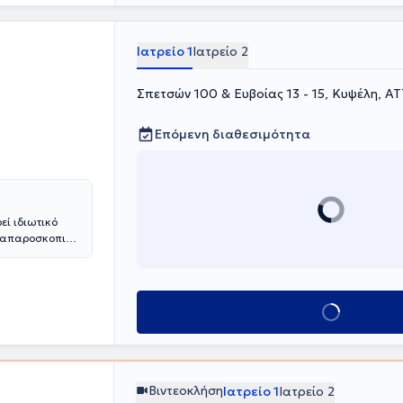
νομικές τιμές.
θύνη για την
και τη
Ιατρείο 1
Ιατρείο 2
Σπετσών 100 & Ευβοίας 13 - 15, Κυψέλη, Α
Επόμενη διαθεσιμότητα
εί ιδιωτικό
 Λαπαροσκοπική
. Επιπλέον
ς, ραγάδα
ματική και
οκήλης, των
Κλείσε ραντεβού
χώματος.
ς ιδιωτικές
 Περιστερίου),
Βιντεοκλήση
Ιατρείο 1
Ιατρείο 2