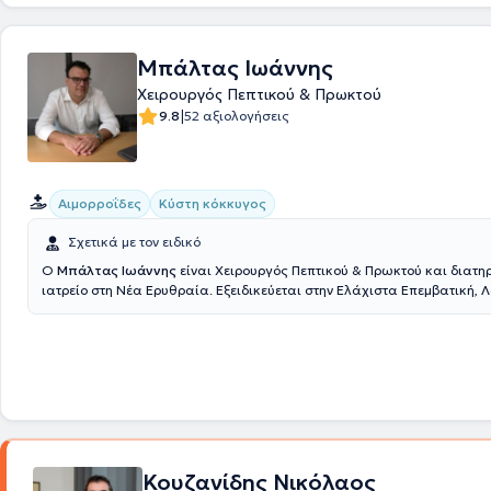
βασικές αρχές, φιλική εξυπηρέτηση - υψηλή ποιότητα εξετάσεων - οικο
Τέλος, με γνώμονα πάντα την ασφάλεια του ασθενή, αναλάβουν την ευ
υγεία του από την αρχή μέχρι το τέλος, δηλαδή από τη διάγνωση μέχρι 
Μπάλτας Ιωάννης
θεραπεία.
Χειρουργός Πεπτικού & Πρωκτού
|
9.8
52 αξιολογήσεις
Αιμορροΐδες
Κύστη κόκκυγος
Σχετικά με τον ειδικό
Ο
Μπάλτας Ιωάννης
είναι Χειρουργός Πεπτικού & Πρωκτού και διατηρ
ιατρείο στη Νέα Ερυθραία. Εξειδικεύεται στην Ελάχιστα Επεμβατική,
Χειρουργική του Πεπτικού καθώς και στην Ορθοπρωκτική Χειρουργική
εξειδίκευση διαθέτει στη σύγχρονη χειρουργική πρωκτού (αιμορροΐδε
πρωκτού, κύστη κόκκυγος). Διαθέτει πολυετή εμπειρία στην αποτελεσ
ασφαλή χειρουργική αντιμετώπιση της παχυσαρκίας, της διαφραγματ
παθήσεων του πεπτικού συστήματος και των κηλών του κοιλιακού τοι
Τέλος, παράλληλα με το ιδιωτικό του ιατρείο, συνεργάζεται με μεγάλε
κλινικές της Αττικής, όπως είναι το Μητέρα, το Ιατρικό Αθηνών (κλινική
το Mediterraneo, το Doctor's Hospital και το Αττικό Θεραπευτήριο.
Κουζανίδης Νικόλαος