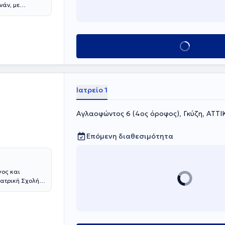
νάν, με
ακές σπουδές
κε στην
ser LHP,
ή. Ειδικεύτηκε
Κλείσε ραντεβού
άσχει σε
Ιατρείο 1
Αγλαοφώντος 6 (4ος όροφος), Γκύζη, ΑΤΤΙ
Επόμενη διαθεσιμότητα
γος και
 Ιατρική Σχολή
ε στη Γενική
δεύτηκε στην
 Definitive
ής και του