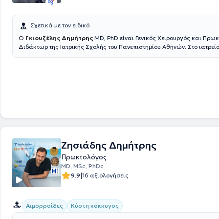
Σχετικά με τον ειδικό
Ο
Γκιουζέλης Δημήτρης
MD, PhD είναι Γενικός Χειρουργός και Πρωκ
Διδάκτωρ της Ιατρικής Σχολής του Πανεπιστημίου Αθηνών. Στο ιατρεί
ασθενής έχει τη δυνατότητα να ενημερωθεί για παθήσεις που αφορούν
Χειρουργική του Πεπτικού συστήματος, τη χειρουργική των κηλών του 
τοιχώματος( Βουβωνοκήλη, κοιλιοκήλη, ομφαλοκήλη) και πλήθος άλλ
χειρουργικών παθήσεων. Ο Ιατρός Δημήτριος Γκιουζέλης είναι Διευθυ
Χειρουργικής Κλινικής στον Όμιλο Ιατρικού Κέντρου Αθηνών, Κλινική Ψ
διατελέσει Διευθυντής της Χειρουργικής Κλινικής της Βιοκλινικής Πει
Επιστημονικός Συνεργάτης του Χειρουργικού Τμήματος της Βιοκλινική
Εξειδικεύεται στην Προηγμένη Λαπαροσκοπική Χειρουργική / Ελάχιστ
Χειρουργική και στη Χειρουργική Ογκολογία. Τέλος, μέσα από τη συνε
εκπαίδευση ασχολείται και με περιστατικά για την Χειρουργική Αντιμ
Ζησιάδης Δημήτρης
Καρκίνου του Μαστού. Έχει μεγάλη χειρουργική εμπειρία, καθώς έχει
πραγματοποιήσει πάνω από 4000 επεμβάσεις έως σήμερα, με απόλυτ
Πρωκτολόγος
Τέλος, ο γιατρός είναι μέλος του Ιατρικού Συλλόγου Αθηνών, του Ιατρ
MD, MSc, PhDc
Μεγάλης Βρετανίας και της Ελληνικής Χειρουργικής Εταιρείας και συ
|
9.9
16 αξιολογήσεις
όλες τις ιδιωτικές ασφάλειες.
Αιμορροΐδες
Κύστη κόκκυγος