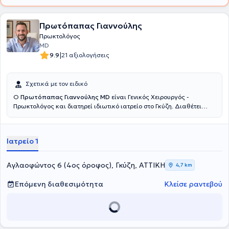
Εταιρείας Λαπαροενδοσκοπικής Χειρουργικής & άλλων
επεμβατικών τεχνικών, καθώς και της European Association for
Endoscopic Surgery.
Πρωτόπαπας Γιαννούλης
Πρωκτολόγος
MD
|
9.9
21 αξιολογήσεις
Σχετικά με τον ειδικό
Ο
Πρωτόπαπας Γιαννούλης MD
είναι Γενικός Χειρουργός -
Πρωκτολόγος και διατηρεί ιδιωτικό ιατρείο στο Γκύζη. Διαθέτει
πτυχίο ιατρικής από την Ιατρική Σχολή του Εθνικού και
Καποδιστριακού Πανεπιστημίου Αθηνών και ειδικεύτηκε στη Γενική
Χειρουργική, στο Γενικό Νοσοκομείο Αθηνών "Γ. Γεννηματας".
Ιατρείο 1
Μετεκπαιδεύτηκε στην Επείγουσα Προνοσοκομειακή Ιατρική και
κατέχει πιστοποίηση ATLS και Definitive Surgical Trauma Care
Course. Είναι συνεργάτης της Αθηναϊκής Κλινικής και του Doctor's
Αγλαοφώντος 6 (4ος όροφος), Γκύζη, ΑΤΤΙΚΗ
4,7 km
Hospital. Τέλος, είναι μέλος της Ελληνικής Εταιρείας Επούλωσης
Τραύματος και Ελκών και συμμετέχει σε πλήθος συνεδρίων στην
Επόμενη διαθεσιμότητα
Κλείσε ραντεβού
Ελλάδα και το εξωτερικό, στα πλαίσια της συνεχούς κατάρτισης,
ενώ έχει πραγματοποιήσει προφορικές και αναρτημένες
ανακοινώσεις.