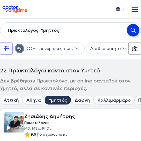
doctoranytime
EL
Πρωκτολόγος, Υμηττός
DO+ Προνομιακές τιμές
Διαθεσιμότητα
Υ
22
Πρωκτολόγοι κοντά στον Υμηττό
Δεν βρέθηκαν Πρωκτολόγοι με online ραντεβού στον
Υμηττό, αλλά σε κοντινές περιοχές.
Αττική
Αθήνα
Υμηττός
Δάφνη
Καλλιμάρμαρο
Π
Ζησιάδης Δημήτρης
Πρωκτολόγος
MD, MSc, PhDc
|
9.9
16 αξιολογήσεις