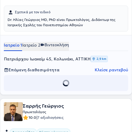
εξυπηρέτηση των εξατομικευμένων αναγκών κάθε ασθενούς που
αναλαμβάνει.
Σχετικά με τον ειδικό
Dr. Ηλίας Γεώργιος MD, PhD είναι Πρωκτολόγος, Διδάκτωρ της
Ιατρικής Σχολής του Πανεπιστημίου Αθηνών
Βιντεοκλήση
Ιατρείο 1
Ιατρείο 2
Πατριάρχου Ιωακείμ 45, Κολωνάκι, ΑΤΤΙΚΗ
2,9 km
Επόμενη διαθεσιμότητα
Κλείσε ραντεβού
Σαρρής Γεώργιος
Πρωκτολόγος
|
10.0
7 αξιολογήσεις