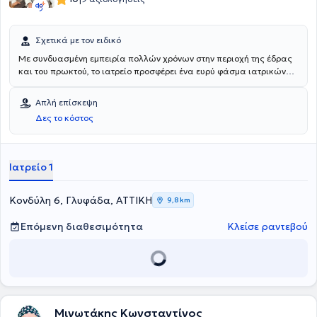
Σχετικά με τον ειδικό
Με συνδυασμένη εμπειρία πολλών χρόνων στην περιοχή της έδρας
και του πρωκτού, το ιατρείο προσφέρει ένα ευρύ φάσμα ιατρικών
υπηρεσιών, όπως προληπτική φροντίδα, διαχείριση χρόνιων
ασθενειών, χειρουργικές επεμβάσεις και πολλά άλλα. Η αφοσίωση
Απλή επίσκεψη
των ειδικών, στην αριστεία, έχει κερδίσει την εμπιστοσύνη και τον
Δες το κόστος
σεβασμό αμέτρητων ασθενών σε όλη τη διάρκεια της
σταδιοδρομίας τους.Στόχος του ιατρείου είναι να παρέχει προσοχή
και εξατομικευμένα σχέδια θεραπείας σε κάθε ασθενή με σεβασμό
στην ανάγκη του.
Ιατρείο 1
Κονδύλη 6, Γλυφάδα, ΑΤΤΙΚΗ
9,8 km
Επόμενη διαθεσιμότητα
Κλείσε ραντεβού
Μινωτάκης Κωνσταντίνος