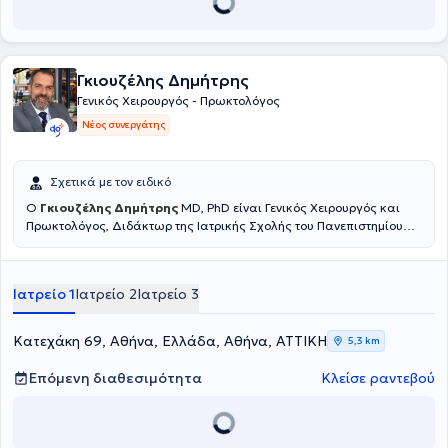
και το Αττικό Θεραπευτήριο.
Γκιουζέλης Δημήτρης
Γενικός Χειρουργός - Πρωκτολόγος
Νέος συνεργάτης
Σχετικά με τον ειδικό
Ο
Γκιουζέλης Δημήτρης
MD, PhD είναι Γενικός Χειρουργός και
Πρωκτολόγος, Διδάκτωρ της Ιατρικής Σχολής του Πανεπιστημίου
Αθηνών. Στο ιατρείο του κάθε ασθενής έχει τη δυνατότητα να
ενημερωθεί για παθήσεις που αφορούν τη Χειρουργική του Πεπτικού
συστήματος, τη χειρουργική των κηλών του κοιλιακού τοιχώματος(
Ιατρείο 1
Ιατρείο 2
Ιατρείο 3
Βουβωνοκήλη, κοιλιοκήλη, ομφαλοκήλη) και πλήθος άλλων
χειρουργικών παθήσεων. Ο Ιατρός Δημήτριος Γκιουζέλης είναι
Διευθυντής της Χειρουργικής Κλινικής στον Όμιλο Ιατρικού Κέντρου
Κατεχάκη 69, Αθήνα, Ελλάδα, Αθήνα, ΑΤΤΙΚΗ
5,3 km
Αθηνών, Κλινική Ψυχικού. Έχει διατελέσει Διευθυντής της
Χειρουργικής Κλινικής της Βιοκλινικής Πειραιά και Επιστημονικός
Επόμενη διαθεσιμότητα
Κλείσε ραντεβού
Συνεργάτης του Χειρουργικού Τμήματος της Βιοκλινικής Αθηνών.
Εξειδικεύεται στην Προηγμένη Λαπαροσκοπική Χειρουργική /
Ελάχιστα Επεμβατική Χειρουργική και στη Χειρουργική Ογκολογία.
Τέλος, μέσα από τη συνεχή του εκπαίδευση ασχολείται και με