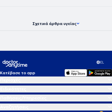
είναι εξειδικευμένος στα Ιατρικά Laser, στις παθήσεις πρωκτού και
βασικό του δόγμα αποτελεί η αποφυγή των ανοιχτών χειρουργείων.
Οι ασθενείς αποφεύγουν την ταλαιπωρία τις υποτροπές, την
μεγάλη περίοδο αποθεραπείας ενώ παράλληλα κερδίζουν σε χρόνο
και κόστος.
Σχετικά άρθρα υγείας
EL
Κατέβασε το app
Περιοχές
Ειδικότητες
Παθήσεις/Υπηρεσίες
Αναζητήσεις