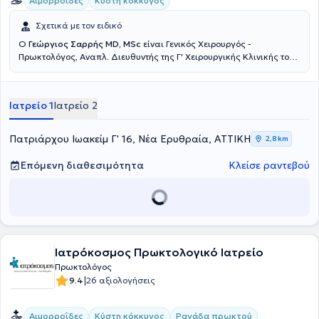
Αιμορροΐδες
Κύστη κόκκυγος
Σχετικά με τον ειδικό
Ο
Γεώργιος Σαρρής MD, MSc
είναι Γενικός Χειρουργός -
Πρωκτολόγος, Αναπλ. Διευθυντής της Γ' Χειρουργικής Κλινικής του
Νοσοκομείου Ερρίκος Ντυνάν, με ιδιωτικό ιατρείο στη Νέα
Ερυθραία. Έχει πραγματοποιήσει μεταπτυχιακές σπουδές στην
Ελάχιστα επεμβατική και Ρομποτική Χειρουργική. Μετεκπαιδεύτηκε
Ιατρείο 1
Ιατρείο 2
στην ελάχιστα επεμβατική αντιμετώπιση των ορθοπρωκτικών
παθήσεων (Laser LHP, SiLaC, FiLaC) στη Γερμανία καθώς και στη
Λαπαροσκοπική Χειρουργική. Ειδικεύτηκε στην Β' Χειρουργική
Πατριάρχου Ιωακείμ Γ' 16, Νέα Ερυθραία, ΑΤΤΙΚΗ
2,8 km
κλινική του νοσοκομείου Κ.Α.Τ. Τέλος, έχει συμμετάσχει σε πληθώρα
πανελλήνιων και διεθνών ιατρικών συνεδρίων.
Επόμενη διαθεσιμότητα
Κλείσε ραντεβού
Ιατρόκοσμος Πρωκτολογικό Ιατρείο
Πρωκτολόγος
|
9.4
26 αξιολογήσεις
Αιμορροΐδες
Κύστη κόκκυγος
Ραγάδα πρωκτού