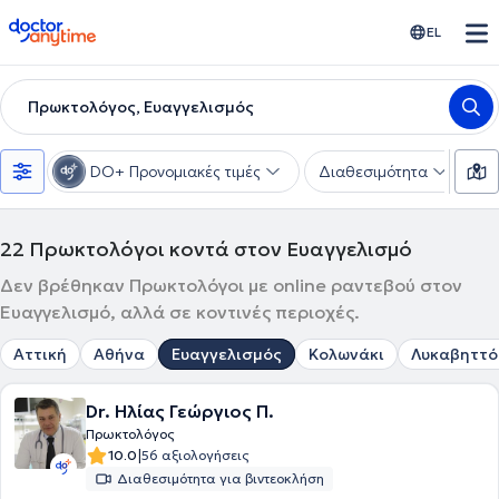
doctoranytime
EL
Πρωκτολόγος, Ευαγγελισμός
DO+ Προνομιακές τιμές
Διαθεσιμότητα
Υ
22
Πρωκτολόγοι κοντά στον Ευαγγελισμό
Δεν βρέθηκαν Πρωκτολόγοι με online ραντεβού στον
Ευαγγελισμό, αλλά σε κοντινές περιοχές.
Αττική
Αθήνα
Ευαγγελισμός
Κολωνάκι
Λυκαβηττό
Dr. Ηλίας Γεώργιος Π.
Πρωκτολόγος
|
10.0
56 αξιολογήσεις
Διαθεσιμότητα για βιντεοκλήση