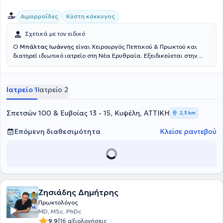
ιδιωτικές ασφάλειες.
Αιμορροΐδες
Κύστη κόκκυγος
Σχετικά με τον ειδικό
Ο
Μπάλτας Ιωάννης
είναι Χειρουργός Πεπτικού & Πρωκτού και
διατηρεί ιδιωτικό ιατρείο στη Νέα Ερυθραία. Εξειδικεύεται στην
Ελάχιστα Επεμβατική, Λαπαροσκοπική Χειρουργική του Πεπτικού
καθώς και στην Ορθοπρωκτική Χειρουργική. Επιπλέον εξειδίκευση
διαθέτει στη σύγχρονη χειρουργική πρωκτού (αιμορροΐδες, ραγάδα
Ιατρείο 1
Ιατρείο 2
πρωκτού, κύστη κόκκυγος). Διαθέτει πολυετή εμπειρία στην
αποτελεσματική και ασφαλή χειρουργική αντιμετώπιση της
παχυσαρκίας, της διαφραγματοκήλης, των παθήσεων του πεπτικού
Σπετσών 100 & Ευβοίας 13 - 15, Κυψέλη, ΑΤΤΙΚΗ
2,3 km
συστήματος και των κηλών του κοιλιακού τοιχώματος. Τέλος,
παράλληλα με το ιδιωτικό του ιατρείο, συνεργάζεται με μεγάλες
Επόμενη διαθεσιμότητα
Κλείσε ραντεβού
ιδιωτικές κλινικές της Αττικής, όπως είναι το Μητέρα, το Ιατρικό
Αθηνών (κλινική Περιστερίου), το Mediterraneo, το Doctor's Hospital
και το Αττικό Θεραπευτήριο.
Ζησιάδης Δημήτρης
Πρωκτολόγος
MD, MSc, PhDc
|
9.9
16 αξιολογήσεις