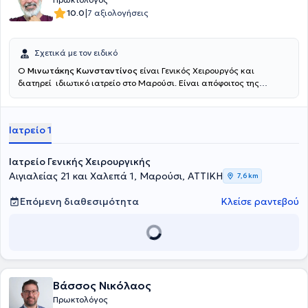
|
10.0
7 αξιολογήσεις
Σχετικά με τον ειδικό
Ο
Μινωτάκης Κωνσταντίνος
είναι Γενικός Χειρουργός και
διατηρεί ιδιωτικό ιατρείο στο Μαρούσι. Είναι απόφοιτος της
Ιατρικής Σχολής του Εθνικού και Καποδιστριακού Πανεπιστημίου
Αθηνών, στην οποία εισήχθη το 1973 με υποτροφία. Μετά το πέρας
της φοίτησης στην Ιατρική Σχολή και την υπηρεσία υπαίθρου
Ιατρείο 1
ειδικεύθηκε στη Γενική Χειρουργική στο Νοσοκομείο του Ελληνικού
Ερυθρού Σταυρού. Υπηρέτησε επί 30ετία στη Χειρουργική Κλινική
και Αγγειολογικό Ιατρείο του 7ου Νοσοκομείου ΙΚΑ, τη Χειρουργική
Ιατρείο Γενικής Χειρουργικής
Κλινική του Γενικού Νοσοκομείου Νοσημάτων Θώρακος Αθηνών
Αιγιαλείας 21 και Χαλεπά 1, Μαρούσι, ΑΤΤΙΚΗ
7,6 km
"Σωτηρία" και του Γενικού Νοσοκομείου Νέας Ιωνίας
"Κωνσταντινοπούλειο", από όπου αποχώρησε με το βαθμό του
Επόμενη διαθεσιμότητα
Κλείσε ραντεβού
Διευθυντού. Είναι μέλος σε πολλές ιατρικές εταιρείες και έχει
παρουσιάσει την εμπειρία του και το ερευνητικό του έργο σε πολλά
ελληνικά και διεθνή συνέδρια. Το νέο του Ιατρείο στο Μαρούσι είναι
άριστα εξοπλισμένο με ιατρικά μηχανήματα και Laser τελευταίας
τεχνολογίας για την παρακολούθηση και την υποστήριξη των
ιατρικών τους υπηρεσιών. Διαθέτει ιδιωτικό χώρο parking, ενώ
καλύπτει πλήρως τις ανάγκες του ασθενούς και παράλληλα κάνει
Βάσσος Νικόλαος
την παραμονή τους ευχάριστη. Ο Ιατρός
Μινωτάκης Κωνσταντίνος
Πρωκτολόγος
είναι εξειδικευμένος στα Ιατρικά Laser, στις παθήσεις πρωκτού και