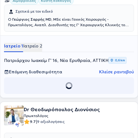
Αιμορροΐδες
Κύστη κόκκυγος
Σχετικά με τον ειδικό
Ο
Γεώργιος Σαρρής MD, MSc
είναι Γενικός Χειρουργός -
Πρωκτολόγος, Αναπλ. Διευθυντής της Γ' Χειρουργικής Κλινικής του
Νοσοκομείου Ερρίκος Ντυνάν, με ιδιωτικό ιατρείο στη Νέα
Ερυθραία. Έχει πραγματοποιήσει μεταπτυχιακές σπουδές στην
Ελάχιστα επεμβατική και Ρομποτική Χειρουργική. Μετεκπαιδεύτηκε
Ιατρείο 1
Ιατρείο 2
στην ελάχιστα επεμβατική αντιμετώπιση των ορθοπρωκτικών
παθήσεων (Laser LHP, SiLaC, FiLaC) στη Γερμανία καθώς και στη
Λαπαροσκοπική Χειρουργική. Ειδικεύτηκε στην Β' Χειρουργική
Πατριάρχου Ιωακείμ Γ' 16, Νέα Ερυθραία, ΑΤΤΙΚΗ
0,6 km
κλινική του νοσοκομείου Κ.Α.Τ. Τέλος, έχει συμμετάσχει σε πληθώρα
πανελλήνιων και διεθνών ιατρικών συνεδρίων.
Επόμενη διαθεσιμότητα
Κλείσε ραντεβού
Dr Θεοδωρόπουλος Διονύσιος
Πρωκτολόγος
|
9.7
9 αξιολογήσεις