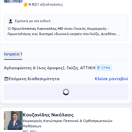
|
9.9
21 αξιολογήσεις
Σχετικά με τον ειδικό
Ο
Πρωτόπαπας Γιαννούλης MD
είναι Γενικός Χειρουργός -
Πρωκτολόγος και διατηρεί ιδιωτικό ιατρείο στο Γκύζη. Διαθέτει
πτυχίο ιατρικής από την Ιατρική Σχολή του Εθνικού και
Καποδιστριακού Πανεπιστημίου Αθηνών και ειδικεύτηκε στη Γενική
Χειρουργική, στο Γενικό Νοσοκομείο Αθηνών "Γ. Γεννηματας".
Ιατρείο 1
Μετεκπαιδεύτηκε στην Επείγουσα Προνοσοκομειακή Ιατρική και
κατέχει πιστοποίηση ATLS και Definitive Surgical Trauma Care
Course. Είναι συνεργάτης της Αθηναϊκής Κλινικής και του Doctor's
Αγλαοφώντος 6 (4ος όροφος), Γκύζη, ΑΤΤΙΚΗ
1,7 km
Hospital. Τέλος, είναι μέλος της Ελληνικής Εταιρείας Επούλωσης
Τραύματος και Ελκών και συμμετέχει σε πλήθος συνεδρίων στην
Επόμενη διαθεσιμότητα
Κλείσε ραντεβού
Ελλάδα και το εξωτερικό, στα πλαίσια της συνεχούς κατάρτισης,
ενώ έχει πραγματοποιήσει προφορικές και αναρτημένες
ανακοινώσεις.
Κουζανίδης Νικόλαος
Χειρουργός Κατώτερου Πεπτικού & Ορθοπρωκτικών
Παθήσεων
MD, MSc