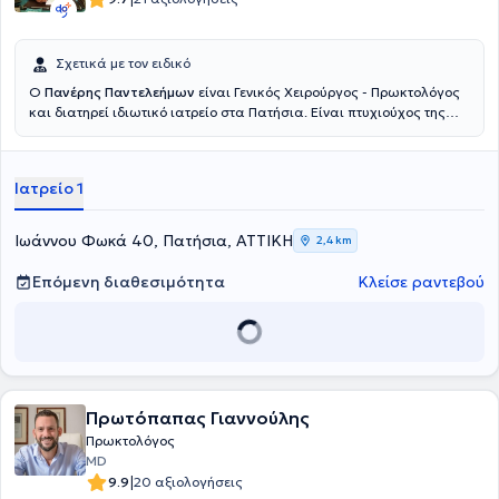
Σχετικά με τον ειδικό
Ο
Πανέρης Παντελεήμων
είναι Γενικός Χειρούργος - Πρωκτολόγος
και διατηρεί ιδιωτικό ιατρείο στα Πατήσια. Είναι πτυχιούχος της
Σχολής Επιστημών Υγείας του Πανεπιστημίου Semmelweis στη
Βουδαπέστη και ειδικεύτηκε στη γενική χειρουργική στο Γενικό
Νοσοκομείο Αθηνών "Ευαγγελισμός". Ο γιατρός διαθέτει ιδιαίτερη
Ιατρείο 1
εμπειρία σε παθήσεις όπως οι αιμορροΐδες, η κήλη, στην
αιμορραγία εντέρου, στην επιμήκη γαστρεκτομή, στα κονδυλώματα,
στη μαστοπάθεια και στο συρίγγιο πρωκτού και παρέχει υπηρεσίες
Ιωάννου Φωκά 40, Πατήσια, ΑΤΤΙΚΗ
2,4 km
αφαίρεσης ραμμάτων και λαπαροσκοπικής αντιμετώπισης κήλης.
Είναι συνεργάτης ιατρός του Ερρίκος Ντυνάν Hospital Center και
Επόμενη διαθεσιμότητα
Κλείσε ραντεβού
του Ιατρικού Κέντρου Παλαιού Φαλήρου και έχει διατελέσει
Επικουρικός χειρουργός στη Δ’ Χειρουργική Kλινική του Γενικού
Νοσοκομείου Αθηνών "Ευαγγελισμός"και στη Χειρουργική Κλινική
του Γενικού Νοσοκομείου Πατησίων. Τέλος, έχει συμμετάσχει σε
αρκετά συνέδρια και σε ακαδημαϊκές δημοσιεύσεις και είναι μέλος
του Ιατρικού Συλλόγου Αθηνών.
Πρωτόπαπας Γιαννούλης
Πρωκτολόγος
MD
|
9.9
20 αξιολογήσεις