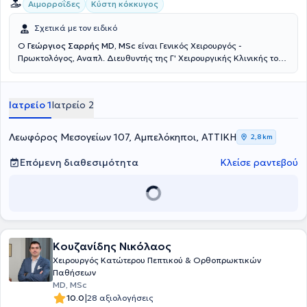
Αιμορροΐδες
Κύστη κόκκυγος
Σχετικά με τον ειδικό
Ο
Γεώργιος Σαρρής MD, MSc
είναι Γενικός Χειρουργός -
Πρωκτολόγος, Αναπλ. Διευθυντής της Γ' Χειρουργικής Κλινικής του
Νοσοκομείου Ερρίκος Ντυνάν, με ιδιωτικό ιατρείο στη Νέα
Ερυθραία. Έχει πραγματοποιήσει μεταπτυχιακές σπουδές στην
Ελάχιστα επεμβατική και Ρομποτική Χειρουργική. Μετεκπαιδεύτηκε
Ιατρείο 1
Ιατρείο 2
στην ελάχιστα επεμβατική αντιμετώπιση των ορθοπρωκτικών
παθήσεων (Laser LHP, SiLaC, FiLaC) στη Γερμανία καθώς και στη
Λαπαροσκοπική Χειρουργική. Ειδικεύτηκε στην Β' Χειρουργική
Λεωφόρος Μεσογείων 107, Αμπελόκηποι, ΑΤΤΙΚΗ
2,8 km
κλινική του νοσοκομείου Κ.Α.Τ. Τέλος, έχει συμμετάσχει σε πληθώρα
πανελλήνιων και διεθνών ιατρικών συνεδρίων.
Επόμενη διαθεσιμότητα
Κλείσε ραντεβού
Κουζανίδης Νικόλαος
Χειρουργός Κατώτερου Πεπτικού & Ορθοπρωκτικών
Παθήσεων
MD, MSc
|
10.0
28 αξιολογήσεις