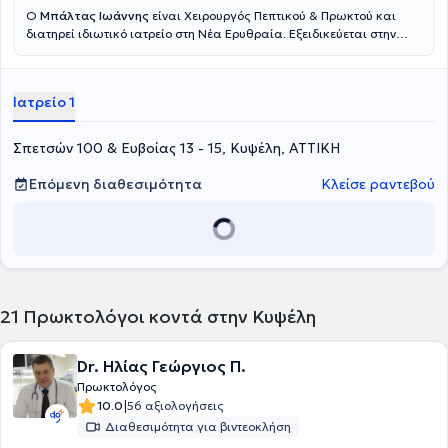
Ο
Μπάλτας Ιωάννης
είναι Χειρουργός Πεπτικού & Πρωκτού και
διατηρεί ιδιωτικό ιατρείο στη Νέα Ερυθραία. Εξειδικεύεται στην
Ελάχιστα Επεμβατική, Λαπαροσκοπική Χειρουργική του Πεπτικού
καθώς και στην Ορθοπρωκτική Χειρουργική. Επιπλέον εξειδίκευση
διαθέτει στη σύγχρονη χειρουργική πρωκτού (αιμορροΐδες, ραγάδα
Ιατρείο 1
πρωκτού, κύστη κόκκυγος). Διαθέτει πολυετή εμπειρία στην
αποτελεσματική και ασφαλή χειρουργική αντιμετώπιση της
παχυσαρκίας, της διαφραγματοκήλης, των παθήσεων του πεπτικού
Σπετσών 100 & Ευβοίας 13 - 15, Κυψέλη, ΑΤΤΙΚΗ
συστήματος και των κηλών του κοιλιακού τοιχώματος. Τέλος,
παράλληλα με το ιδιωτικό του ιατρείο, συνεργάζεται με μεγάλες
Επόμενη διαθεσιμότητα
Κλείσε ραντεβού
ιδιωτικές κλινικές της Αττικής, όπως είναι το Μητέρα, το Ιατρικό
Αθηνών (κλινική Περιστερίου), το Mediterraneo, το Doctor's Hospital
και το Αττικό Θεραπευτήριο.
21
Πρωκτολόγοι κοντά στην Κυψέλη
Dr. Ηλίας Γεώργιος Π.
Πρωκτολόγος
|
10.0
56 αξιολογήσεις
Διαθεσιμότητα για βιντεοκλήση