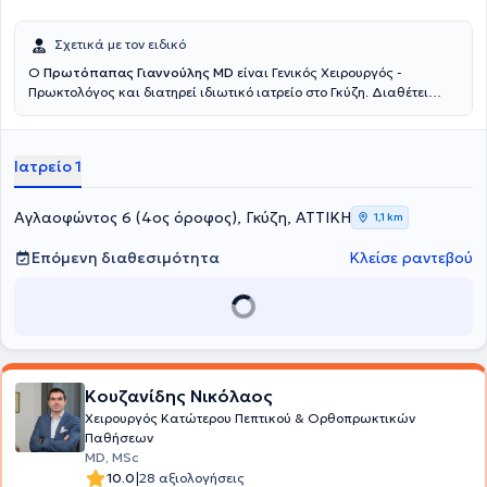
Σχετικά με τον ειδικό
Ο
Πρωτόπαπας Γιαννούλης MD
είναι Γενικός Χειρουργός -
Πρωκτολόγος και διατηρεί ιδιωτικό ιατρείο στο Γκύζη. Διαθέτει
πτυχίο ιατρικής από την Ιατρική Σχολή του Εθνικού και
Καποδιστριακού Πανεπιστημίου Αθηνών και ειδικεύτηκε στη Γενική
Χειρουργική, στο Γενικό Νοσοκομείο Αθηνών "Γ. Γεννηματας".
Ιατρείο 1
Μετεκπαιδεύτηκε στην Επείγουσα Προνοσοκομειακή Ιατρική και
κατέχει πιστοποίηση ATLS και Definitive Surgical Trauma Care
Course. Είναι συνεργάτης της Αθηναϊκής Κλινικής και του Doctor's
Αγλαοφώντος 6 (4ος όροφος), Γκύζη, ΑΤΤΙΚΗ
1,1 km
Hospital. Τέλος, είναι μέλος της Ελληνικής Εταιρείας Επούλωσης
Τραύματος και Ελκών και συμμετέχει σε πλήθος συνεδρίων στην
Επόμενη διαθεσιμότητα
Κλείσε ραντεβού
Ελλάδα και το εξωτερικό, στα πλαίσια της συνεχούς κατάρτισης,
ενώ έχει πραγματοποιήσει προφορικές και αναρτημένες
ανακοινώσεις.
Κουζανίδης Νικόλαος
Χειρουργός Κατώτερου Πεπτικού & Ορθοπρωκτικών
Παθήσεων
MD, MSc
|
10.0
28 αξιολογήσεις