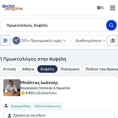
doctoranytime
EL
Πρωκτολόγος, Κυψέλη
DO+ Προνομιακές τιμές
Διαθεσιμότητα
Υ
1
Πρωκτολόγος στην Κυψέλη
Αττική
Αθήνα
Κυψέλη
Πολύγωνο
Πεδίον του Άρεω
Μπάλτας Ιωάννης
Χειρουργός Πεπτικού & Πρωκτού
|
9.8
52 αξιολογήσεις
Αιμορροΐδες
Κύστη κόκκυγος
Σχετικά με τον ειδικό