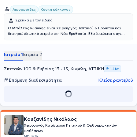
Αιμορροΐδες
Κύστη κόκκυγος
Σχετικά με τον ειδικό
Ο
Μπάλτας Ιωάννης
είναι Χειρουργός Πεπτικού & Πρωκτού και
διατηρεί ιδιωτικό ιατρείο στη Νέα Ερυθραία. Εξειδικεύεται στην
Ελάχιστα Επεμβατική, Λαπαροσκοπική Χειρουργική του Πεπτικού
καθώς και στην Ορθοπρωκτική Χειρουργική. Επιπλέον εξειδίκευση
διαθέτει στη σύγχρονη χειρουργική πρωκτού (αιμορροΐδες, ραγάδα
Ιατρείο 1
Ιατρείο 2
πρωκτού, κύστη κόκκυγος). Διαθέτει πολυετή εμπειρία στην
αποτελεσματική και ασφαλή χειρουργική αντιμετώπιση της
παχυσαρκίας, της διαφραγματοκήλης, των παθήσεων του πεπτικού
Σπετσών 100 & Ευβοίας 13 - 15, Κυψέλη, ΑΤΤΙΚΗ
1,4 km
συστήματος και των κηλών του κοιλιακού τοιχώματος. Τέλος,
παράλληλα με το ιδιωτικό του ιατρείο, συνεργάζεται με μεγάλες
Επόμενη διαθεσιμότητα
Κλείσε ραντεβού
ιδιωτικές κλινικές της Αττικής, όπως είναι το Μητέρα, το Ιατρικό
Αθηνών (κλινική Περιστερίου), το Mediterraneo, το Doctor's Hospital
και το Αττικό Θεραπευτήριο.
Κουζανίδης Νικόλαος
Χειρουργός Κατώτερου Πεπτικού & Ορθοπρωκτικών
Παθήσεων
MD, MSc