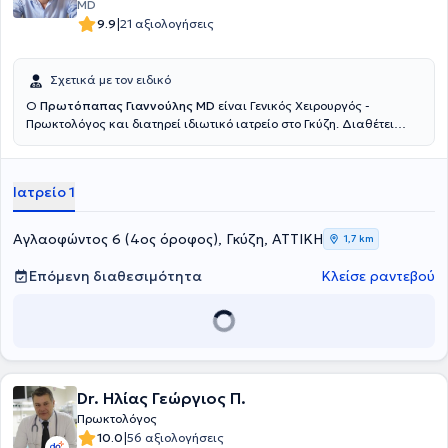
MD
|
9.9
21 αξιολογήσεις
Σχετικά με τον ειδικό
Ο
Πρωτόπαπας Γιαννούλης MD
είναι Γενικός Χειρουργός -
Πρωκτολόγος και διατηρεί ιδιωτικό ιατρείο στο Γκύζη. Διαθέτει
πτυχίο ιατρικής από την Ιατρική Σχολή του Εθνικού και
Καποδιστριακού Πανεπιστημίου Αθηνών και ειδικεύτηκε στη Γενική
Χειρουργική, στο Γενικό Νοσοκομείο Αθηνών "Γ. Γεννηματας".
Ιατρείο 1
Μετεκπαιδεύτηκε στην Επείγουσα Προνοσοκομειακή Ιατρική και
κατέχει πιστοποίηση ATLS και Definitive Surgical Trauma Care
Course. Είναι συνεργάτης της Αθηναϊκής Κλινικής και του Doctor's
Αγλαοφώντος 6 (4ος όροφος), Γκύζη, ΑΤΤΙΚΗ
1,7 km
Hospital. Τέλος, είναι μέλος της Ελληνικής Εταιρείας Επούλωσης
Τραύματος και Ελκών και συμμετέχει σε πλήθος συνεδρίων στην
Επόμενη διαθεσιμότητα
Κλείσε ραντεβού
Ελλάδα και το εξωτερικό, στα πλαίσια της συνεχούς κατάρτισης,
ενώ έχει πραγματοποιήσει προφορικές και αναρτημένες
ανακοινώσεις.
Dr. Ηλίας Γεώργιος Π.
Πρωκτολόγος
|
10.0
56 αξιολογήσεις