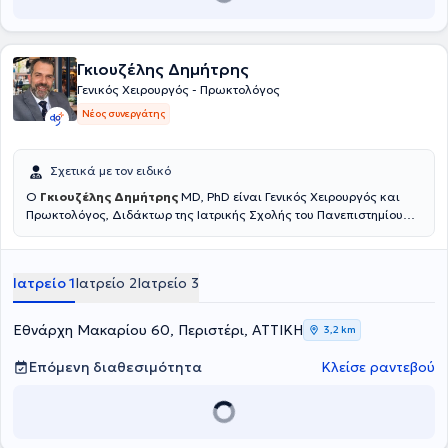
Αθηνών, της Ελληνικής Χειρουργικής Εταιρείας, της Ελληνικής
Εταιρείας Λαπαροενδοσκοπικής Χειρουργικής & άλλων
επεμβατικών τεχνικών, καθώς και της European Association for
Endoscopic Surgery.
Γκιουζέλης Δημήτρης
Γενικός Χειρουργός - Πρωκτολόγος
Νέος συνεργάτης
Σχετικά με τον ειδικό
Ο
Γκιουζέλης Δημήτρης
MD, PhD είναι Γενικός Χειρουργός και
Πρωκτολόγος, Διδάκτωρ της Ιατρικής Σχολής του Πανεπιστημίου
Αθηνών. Στο ιατρείο του κάθε ασθενής έχει τη δυνατότητα να
ενημερωθεί για παθήσεις που αφορούν τη Χειρουργική του Πεπτικού
συστήματος, τη χειρουργική των κηλών του κοιλιακού τοιχώματος(
Ιατρείο 1
Ιατρείο 2
Ιατρείο 3
Βουβωνοκήλη, κοιλιοκήλη, ομφαλοκήλη) και πλήθος άλλων
χειρουργικών παθήσεων. Ο Ιατρός Δημήτριος Γκιουζέλης είναι
Διευθυντής της Χειρουργικής Κλινικής στον Όμιλο Ιατρικού Κέντρου
Εθνάρχη Μακαρίου 60, Περιστέρι, ΑΤΤΙΚΗ
3,2 km
Αθηνών, Κλινική Ψυχικού. Έχει διατελέσει Διευθυντής της
Χειρουργικής Κλινικής της Βιοκλινικής Πειραιά και Επιστημονικός
Επόμενη διαθεσιμότητα
Κλείσε ραντεβού
Συνεργάτης του Χειρουργικού Τμήματος της Βιοκλινικής Αθηνών.
Εξειδικεύεται στην Προηγμένη Λαπαροσκοπική Χειρουργική /
Ελάχιστα Επεμβατική Χειρουργική και στη Χειρουργική Ογκολογία.
Τέλος, μέσα από τη συνεχή του εκπαίδευση ασχολείται και με