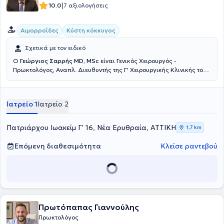
|
10.0
7 αξιολογήσεις
Αιμορροΐδες
Κύστη κόκκυγος
Σχετικά με τον ειδικό
Ο
Γεώργιος Σαρρής MD, MSc
είναι Γενικός Χειρουργός -
Πρωκτολόγος, Αναπλ. Διευθυντής της Γ' Χειρουργικής Κλινικής του
Νοσοκομείου Ερρίκος Ντυνάν, με ιδιωτικό ιατρείο στη Νέα
Ερυθραία. Έχει πραγματοποιήσει μεταπτυχιακές σπουδές στην
Ελάχιστα επεμβατική και Ρομποτική Χειρουργική. Μετεκπαιδεύτηκε
Ιατρείο 1
Ιατρείο 2
στην ελάχιστα επεμβατική αντιμετώπιση των ορθοπρωκτικών
παθήσεων (Laser LHP, SiLaC, FiLaC) στη Γερμανία καθώς και στη
Λαπαροσκοπική Χειρουργική. Ειδικεύτηκε στην Β' Χειρουργική
Πατριάρχου Ιωακείμ Γ' 16, Νέα Ερυθραία, ΑΤΤΙΚΗ
1,7 km
κλινική του νοσοκομείου Κ.Α.Τ. Τέλος, έχει συμμετάσχει σε πληθώρα
πανελλήνιων και διεθνών ιατρικών συνεδρίων.
Επόμενη διαθεσιμότητα
Κλείσε ραντεβού
Πρωτόπαπας Γιαννούλης
Πρωκτολόγος