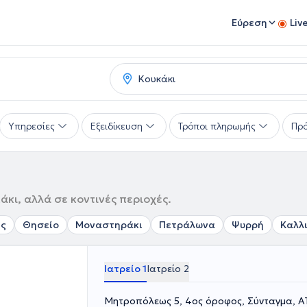
Εύρεση
Liv
Υπηρεσίες
Εξειδίκευση
Τρόποι πληρωμής
Πρό
κι, αλλά σε κοντινές περιοχές.
ς
Θησείο
Μοναστηράκι
Πετράλωνα
Ψυρρή
Καλλ
Ιατρείο 1
Ιατρείο 2
Μητροπόλεως 5, 4ος όροφος, Σύνταγμα, Α