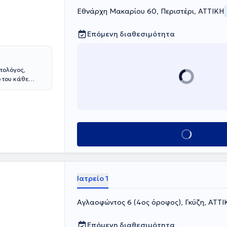
Εθνάρχη Μακαρίου 60, Περιστέρι, ΑΤΤΙΚΗ
Επόμενη διαθεσιμότητα
τολόγος,
ο του κάθε
 τη
κοιλιακού
ων
ντής της
υχικού. Έχει
Κλείσε ραντεβού
ραιά και
ς Αθηνών.
α Επεμβατική
χή του
ετώπιση του
Ιατρείο 1
η επιτυχία.
ικού Συλλόγου
Αγλαοφώντος 6 (4ος όροφος), Γκύζη, ΑΤΤΙ
νεργάζεται με
Επόμενη διαθεσιμότητα