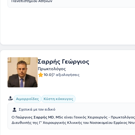
Πανεπιστημίου Αθηνών
Σαρρής Γεώργιος
Πρωκτολόγος
|
10.0
7 αξιολογήσεις
Αιμορροΐδες
Κύστη κόκκυγος
Σχετικά με τον ειδικό
Ο
Γεώργιος Σαρρής MD, MSc
είναι Γενικός Χειρουργός - Πρωκτολόγος
Διευθυντής της Γ' Χειρουργικής Κλινικής του Νοσοκομείου Ερρίκος Ντυ
ιδιωτικό ιατρείο στη Νέα Ερυθραία. Έχει πραγματοποιήσει μεταπτυχι
στην Ελάχιστα επεμβατική και Ρομποτική Χειρουργική. Μετεκπαιδεύτη