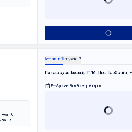
Κλείσε ραντεβού
Ιατρείο 1
Ιατρείο 2
Πατριάρχου Ιωακείμ Γ' 16, Νέα Ερυθραία, 
Επόμενη διαθεσιμότητα
, Αναπλ.
νάν, με
ακές σπουδές
κε στην