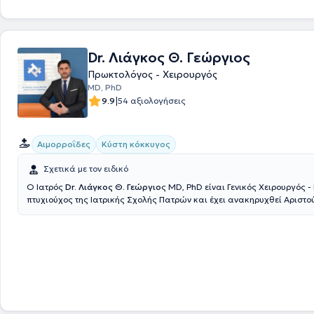
ανασφάλιστου οποιασδήποτε ηλικίας. Στη φιλοσοφία τους συμπεριλαμ
βασικές αρχές, φιλική εξυπηρέτηση - υψηλή ποιότητα εξετάσεων - οικο
Τέλος, με γνώμονα πάντα την ασφάλεια του ασθενή, αναλάβουν την ευ
υγεία του από την αρχή μέχρι το τέλος, δηλαδή από τη διάγνωση μέχρι 
Dr. Λιάγκος Θ. Γεώργιος
θεραπεία.
Πρωκτολόγος - Χειρουργός
MD, PhD
|
9.9
54 αξιολογήσεις
Αιμορροΐδες
Κύστη κόκκυγος
Σχετικά με τον ειδικό
Ο Ιατρός
Dr. Λιάγκος Θ. Γεώργιο
ς ΜD, PhD είναι Γενικός Χειρουργός 
πτυχιούχος της Ιατρικής Σχολής Πατρών και έχει ανακηρυχθεί Αριστ
της Ιατρικής Σχολής του Εθνικού και Καποδιστριακού Πανεπιστημίου 
Διευθυντής της Β΄ Χειρουργικής Κλινικής παθήσεων Πρωκτού του ομίλ
και Επιστημονικός Συνεργάτης Χειρουργός - Πρωκτολόγος του Metropol
στο Νέο Φάληρο και στο Therapis στην Αθήνα και διατηρεί ιδιωτικό ια
Αιγάλεω και στη Λαμία.Είναι πιστοποιημένο μέλος του Αμερικάνικου 
Χειρουργών (ATLS - ACS Committee on Trauma) και ενεργό μέλος της 
Χειρουργικής Εταιρείας, της Ελληνικής Εταιρείας Ενδοσκοπικής Χειρο
Άλλων Επεμβατικών Τεχνικών, της Ελληνικής Εταιρείας Κολοπρωκτολ
Ελληνικής Φλεβολογικής Εταιρείας.Έχει εξειδικευτεί στη Χειρουργικ