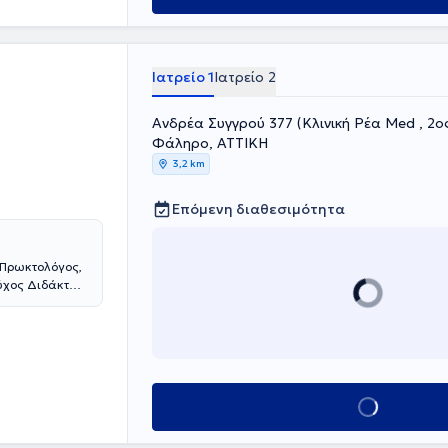
βάνονται τρεις
νομικές τιμές.
θύνη για την
και τη
Ιατρείο 1
Ιατρείο 2
Ανδρέα Συγγρού 377 (Κλινική Ρέα Med , 2
Φάληρο, ΑΤΤΙΚΗ
3,2 km
Επόμενη διαθεσιμότητα
- Πρωκτολόγος,
ούχος Διδάκτωρ
Αθηνών. Είναι
ου Lumedica
itan Hospital
τρείο στο
Κολεγίου των
Ελληνικής
Κλείσε ραντεβού
υργικής &
ογίας και της
ή Παθήσεων