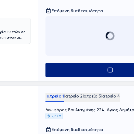
Επόμενη διαθεσιμότητα
ρία 19 ετών σε
ι η ανοικτή
, την
ατρικής Σχολής
ής
ι άδειες
 Ρουμανία. Στο
Κλείσε ραντεβού
 Τμήμα
στο Τμήμα
 Στο Γενικό
 χειρουργού σε
ν ανοικτή
Ιατρείο 1
Ιατρείο 2
Ιατρείο 3
Ιατρείο 4
 υπεύθυνος
 του ήπατος
ς την
Λεωφόρος Βουλιαγμένης 224, Άγιος Δημήτρ
τα στο
2,2 km
ναγκών κάθε
Επόμενη διαθεσιμότητα