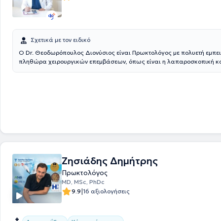
Σχετικά με τον ειδικό
O Dr. Θεοδωρόπουλος Διονύσιος είναι Πρωκτολόγος με πολυετή εμπει
πληθώρα χειρουργικών επεμβάσεων, όπως είναι η λαπαροσκοπική κα
μέθοδος. Ειδικεύεται στην λαπαροσκοπική εκτομή της κύστης κόκκυγος
αντιμετώπιση και θεραπεία των αιμορροΐδων. Είναι πτυχιούχος της Ι
"Diploma de Licensa" (Diploma of License MD) του Πανεπιστήμιο Ιατρικ
"Universitatea de Medicina si Farmacie GR T POPA" και έχει αποκτήσε
άσκησης επαγγέλματος στην Ελλάδα, τη Σουηδία, την Ισπανία και την
πλαίσιο ειδίκευσής του στη Γενική Χειρουργική, έκανε εξειδίκευση στο
Αγγειοχειρουργικής του Γενικού Νοσοκομείου Κωνσταντοπούλειο και 
Πλαστικής Χειρουργικής του Ογκολογικού Νοσοκομείου Αγ. Ανάργυροι.
Νοσοκομείο Κωνσταντοπούλειο υπήρξε κύριος χειρουργός ή Α' βοηθός
μεγάλο εύρος χειρουργικών επεμβάσεων με την λαπαροσκοπική και τη
Ζησιάδης Δημήτρης
μέθοδο. Εργάστηκε στο τμήμα Επειγόντων Περιστατικών και διετέλεσε
μετεγχειρητικής παρακολούθησης και θεραπείας ασθενών με καρκίνο
Πρωκτολόγος
και του παγκρέατος. Αντιμετωπίζει πλήθος περιστατικών αξιοποιώντα
MD, MSc, PhDc
επιστημονική του αρτιότητα και την πλούσια εμπειρία του έχοντας πάν
|
9.9
16 αξιολογήσεις
επίκεντρο την καλύτερη δυνατή εξυπηρέτηση των εξατομικευμένων α
ασθενούς που αναλαμβάνει.