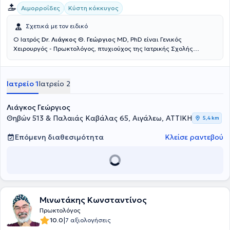
Αιμορροΐδες
Κύστη κόκκυγος
Σχετικά με τον ειδικό
Ο Ιατρός
Dr. Λιάγκος Θ. Γεώργιο
ς ΜD, PhD είναι Γενικός
Χειρουργός - Πρωκτολόγος, πτυχιούχος της Ιατρικής Σχολής
Πατρών και έχει ανακηρυχθεί Αριστούχος Διδάκτωρ της Ιατρικής
Σχολής του Εθνικού και Καποδιστριακού Πανεπιστημίου Αθηνών.
Είναι Διευθυντής της Β΄ Χειρουργικής Κλινικής παθήσεων Πρωκτού
Ιατρείο 1
Ιατρείο 2
του ομίλου Lumedica και Επιστημονικός Συνεργάτης Χειρουργός -
Πρωκτολόγος του Metropolitan Hospital στο Νέο Φάληρο και στο
Therapis στην Αθήνα και διατηρεί ιδιωτικό ιατρείο στο Αιγάλεω και
Λιάγκος Γεώργιος
στη Λαμία.Είναι πιστοποιημένο μέλος του Αμερικάνικου Κολεγίου
Θηβών 513 & Παλαιάς Καβάλας 65, Αιγάλεω, ΑΤΤΙΚΗ
5,4 km
των Χειρουργών (ATLS - ACS Committee on Trauma) και ενεργό
μέλος της Ελληνικής Χειρουργικής Εταιρείας, της Ελληνικής
Επόμενη διαθεσιμότητα
Κλείσε ραντεβού
Εταιρείας Ενδοσκοπικής Χειρουργικής & Άλλων Επεμβατικών
Τεχνικών, της Ελληνικής Εταιρείας Κολοπρωκτολογίας και της
Ελληνικής Φλεβολογικής Εταιρείας.Έχει εξειδικευτεί στη
Χειρουργική Παθήσεων Πρωκτού και στην Χειρουργική Παθήσεων
του Εντέρου στο Γενικό Κρατικό Νοσοκομείο Νίκαιας και έχει
μετεκπαιδευτεί στην Προηγμένη Λαπαροσκοπική Χειρουργική και
στην Ελάχιστα Επεμβατική Χειρουργική Κηλών του κοιλιακού
Μινωτάκης Κωνσταντίνος
τοιχώματος. Επίσης, έχει πιστοποιηθεί στην χρήση των σύγχρονων
Πρωκτολόγος
οπτικών ινών Laser, ραδιοσυχνοτήτων (RF) και υπερήχων (HAL) στην
|
10.0
7 αξιολογήσεις
Χειρουργική των παθήσεων του Πρωκτού (κύστη κόκκυγος,