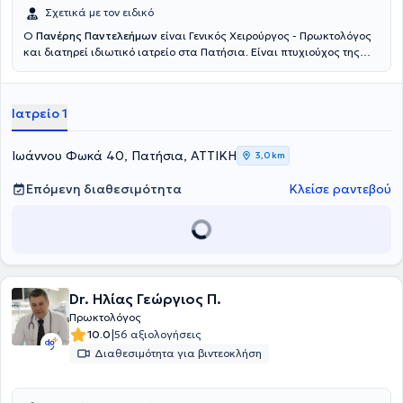
Σχετικά με τον ειδικό
Ο
Πανέρης Παντελεήμων
είναι Γενικός Χειρούργος - Πρωκτολόγος
και διατηρεί ιδιωτικό ιατρείο στα Πατήσια. Είναι πτυχιούχος της
Σχολής Επιστημών Υγείας του Πανεπιστημίου Semmelweis στη
Βουδαπέστη και ειδικεύτηκε στη γενική χειρουργική στο Γενικό
Νοσοκομείο Αθηνών "Ευαγγελισμός". Ο γιατρός διαθέτει ιδιαίτερη
Ιατρείο 1
εμπειρία σε παθήσεις όπως οι αιμορροΐδες, η κήλη, στην
αιμορραγία εντέρου, στην επιμήκη γαστρεκτομή, στα κονδυλώματα,
στη μαστοπάθεια και στο συρίγγιο πρωκτού και παρέχει υπηρεσίες
Ιωάννου Φωκά 40, Πατήσια, ΑΤΤΙΚΗ
3,0 km
αφαίρεσης ραμμάτων και λαπαροσκοπικής αντιμετώπισης κήλης.
Είναι συνεργάτης ιατρός του Ερρίκος Ντυνάν Hospital Center και
Επόμενη διαθεσιμότητα
Κλείσε ραντεβού
του Ιατρικού Κέντρου Παλαιού Φαλήρου και έχει διατελέσει
Επικουρικός χειρουργός στη Δ’ Χειρουργική Kλινική του Γενικού
Νοσοκομείου Αθηνών "Ευαγγελισμός"και στη Χειρουργική Κλινική
του Γενικού Νοσοκομείου Πατησίων. Τέλος, έχει συμμετάσχει σε
αρκετά συνέδρια και σε ακαδημαϊκές δημοσιεύσεις και είναι μέλος
του Ιατρικού Συλλόγου Αθηνών.
Dr. Ηλίας Γεώργιος Π.
Πρωκτολόγος
|
10.0
56 αξιολογήσεις
Διαθεσιμότητα για βιντεοκλήση