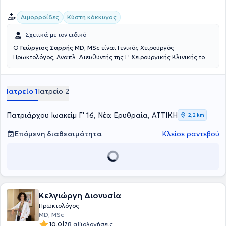
Αιμορροΐδες
Κύστη κόκκυγος
Σχετικά με τον ειδικό
Ο
Γεώργιος Σαρρής MD, MSc
είναι Γενικός Χειρουργός -
Πρωκτολόγος, Αναπλ. Διευθυντής της Γ' Χειρουργικής Κλινικής του
Νοσοκομείου Ερρίκος Ντυνάν, με ιδιωτικό ιατρείο στη Νέα
Ερυθραία. Έχει πραγματοποιήσει μεταπτυχιακές σπουδές στην
Ελάχιστα επεμβατική και Ρομποτική Χειρουργική. Μετεκπαιδεύτηκε
Ιατρείο 1
Ιατρείο 2
στην ελάχιστα επεμβατική αντιμετώπιση των ορθοπρωκτικών
παθήσεων (Laser LHP, SiLaC, FiLaC) στη Γερμανία καθώς και στη
Λαπαροσκοπική Χειρουργική. Ειδικεύτηκε στην Β' Χειρουργική
Πατριάρχου Ιωακείμ Γ' 16, Νέα Ερυθραία, ΑΤΤΙΚΗ
2,2 km
κλινική του νοσοκομείου Κ.Α.Τ. Τέλος, έχει συμμετάσχει σε πληθώρα
πανελλήνιων και διεθνών ιατρικών συνεδρίων.
Επόμενη διαθεσιμότητα
Κλείσε ραντεβού
Κελγιώργη Διονυσία
Πρωκτολόγος
MD, MSc
|
10.0
78 αξιολογήσεις