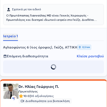
Σχετικά με τον ειδικό
Ο
Πρωτόπαπας Γιαννούλης MD
είναι Γενικός Χειρουργός -
Πρωκτολόγος και διατηρεί ιδιωτικό ιατρείο στο Γκύζη. Διαθέτει
πτυχίο ιατρικής από την Ιατρική Σχολή του Εθνικού και
Καποδιστριακού Πανεπιστημίου Αθηνών και ειδικεύτηκε στη Γενική
Χειρουργική, στο Γενικό Νοσοκομείο Αθηνών "Γ. Γεννηματας".
Ιατρείο 1
Μετεκπαιδεύτηκε στην Επείγουσα Προνοσοκομειακή Ιατρική και
κατέχει πιστοποίηση ATLS και Definitive Surgical Trauma Care
Course. Είναι συνεργάτης της Αθηναϊκής Κλινικής και του Doctor's
Αγλαοφώντος 6 (4ος όροφος), Γκύζη, ΑΤΤΙΚΗ
0,5 km
Hospital. Τέλος, είναι μέλος της Ελληνικής Εταιρείας Επούλωσης
Τραύματος και Ελκών και συμμετέχει σε πλήθος συνεδρίων στην
Επόμενη διαθεσιμότητα
Κλείσε ραντεβού
Ελλάδα και το εξωτερικό, στα πλαίσια της συνεχούς κατάρτισης,
ενώ έχει πραγματοποιήσει προφορικές και αναρτημένες
ανακοινώσεις.
Dr. Ηλίας Γεώργιος Π.
Πρωκτολόγος
|
10.0
56 αξιολογήσεις
Διαθεσιμότητα για βιντεοκλήση