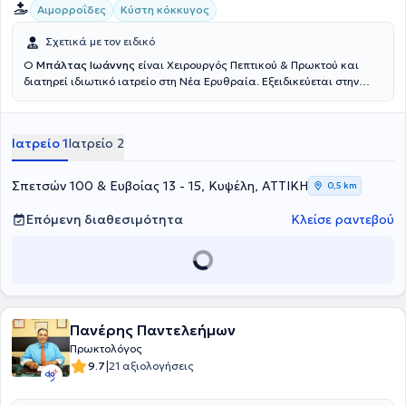
Αιμορροΐδες
Κύστη κόκκυγος
Σχετικά με τον ειδικό
Ο
Μπάλτας Ιωάννης
είναι Χειρουργός Πεπτικού & Πρωκτού και
διατηρεί ιδιωτικό ιατρείο στη Νέα Ερυθραία. Εξειδικεύεται στην
Ελάχιστα Επεμβατική, Λαπαροσκοπική Χειρουργική του Πεπτικού
καθώς και στην Ορθοπρωκτική Χειρουργική. Επιπλέον εξειδίκευση
διαθέτει στη σύγχρονη χειρουργική πρωκτού (αιμορροΐδες, ραγάδα
Ιατρείο 1
Ιατρείο 2
πρωκτού, κύστη κόκκυγος). Διαθέτει πολυετή εμπειρία στην
αποτελεσματική και ασφαλή χειρουργική αντιμετώπιση της
παχυσαρκίας, της διαφραγματοκήλης, των παθήσεων του πεπτικού
Σπετσών 100 & Ευβοίας 13 - 15, Κυψέλη, ΑΤΤΙΚΗ
0,5 km
συστήματος και των κηλών του κοιλιακού τοιχώματος. Τέλος,
παράλληλα με το ιδιωτικό του ιατρείο, συνεργάζεται με μεγάλες
Επόμενη διαθεσιμότητα
Κλείσε ραντεβού
ιδιωτικές κλινικές της Αττικής, όπως είναι το Μητέρα, το Ιατρικό
Αθηνών (κλινική Περιστερίου), το Mediterraneo, το Doctor's Hospital
και το Αττικό Θεραπευτήριο.
Πανέρης Παντελεήμων
Πρωκτολόγος
|
9.7
21 αξιολογήσεις