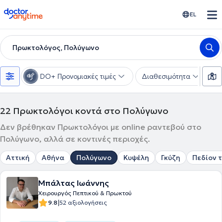
doctoranytime
EL
Πρωκτολόγος, Πολύγωνο
DO+ Προνομιακές τιμές
Διαθεσιμότητα
Υ
22
Πρωκτολόγοι κοντά στο Πολύγωνο
Δεν βρέθηκαν Πρωκτολόγοι με online ραντεβού στο
Πολύγωνο, αλλά σε κοντινές περιοχές.
Αττική
Αθήνα
Πολύγωνο
Κυψέλη
Γκύζη
Πεδίον 
Μπάλτας Ιωάννης
Χειρουργός Πεπτικού & Πρωκτού
|
9.8
52 αξιολογήσεις