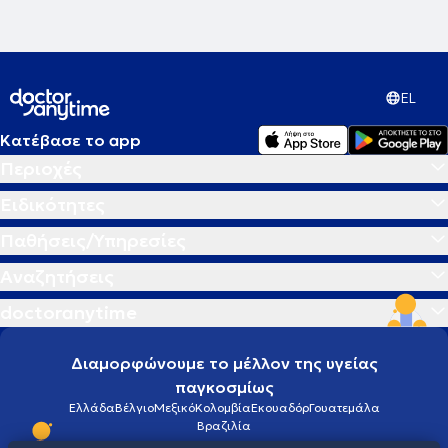
EL
Κατέβασε το app
Περιοχές
Ειδικότητες
Παθήσεις/Υπηρεσίες
Αναζητήσεις
doctoranytime
Διαμορφώνουμε το μέλλον της υγείας
παγκοσμίως
Ελλάδα
Βέλγιο
Μεξικό
Κολομβία
Εκουαδόρ
Γουατεμάλα
Βραζιλία