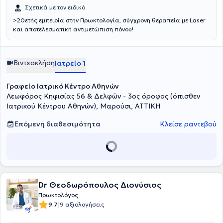
και σε μαθήματα της Ελληνικής Χειρουργικής Εταιρείας.
Σχετικά με τον ειδικό
>20ετής εμπειρία στην Πρωκτολογία, σύγχρονη θεραπεία με Laser
και αποτελεσματική αντιμετώπιση πόνου!
Βιντεοκλήση
Ιατρείο 1
Γραφείο Ιατρικό Κέντρο Αθηνών
Λεωφόρος Κηφισίας 56 & Δελφών - 3ος όροφος (όπισθεν
Ιατρικού Κέντρου Αθηνών), Μαρούσι, ΑΤΤΙΚΗ
Επόμενη διαθεσιμότητα
Κλείσε ραντεβού
Dr Θεοδωρόπουλος Διονύσιος
Πρωκτολόγος
|
9.7
9 αξιολογήσεις