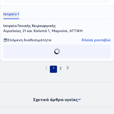
Ιατρικής Σχολής του Εθνικού και Καποδιστριακού Πανεπιστημίου
Αθηνών, στην οποία εισήχθη το 1973 με υποτροφία. Μετά το πέρας
της φοίτησης στην Ιατρική Σχολή και την υπηρεσία υπαίθρου
Ιατρείο 1
ειδικεύθηκε στη Γενική Χειρουργική στο Νοσοκομείο του Ελληνικού
Ερυθρού Σταυρού. Υπηρέτησε επί 30ετία στη Χειρουργική Κλινική
και Αγγειολογικό Ιατρείο του 7ου Νοσοκομείου ΙΚΑ, τη Χειρουργική
Ιατρείο Γενικής Χειρουργικής
Κλινική του Γενικού Νοσοκομείου Νοσημάτων Θώρακος Αθηνών
Αιγιαλείας 21 και Χαλεπά 1, Μαρούσι, ΑΤΤΙΚΗ
"Σωτηρία" και του Γενικού Νοσοκομείου Νέας Ιωνίας
"Κωνσταντινοπούλειο", από όπου αποχώρησε με το βαθμό του
Επόμενη διαθεσιμότητα
Κλείσε ραντεβού
Διευθυντού. Είναι μέλος σε πολλές ιατρικές εταιρείες και έχει
παρουσιάσει την εμπειρία του και το ερευνητικό του έργο σε πολλά
ελληνικά και διεθνή συνέδρια. Το νέο του Ιατρείο στο Μαρούσι είναι
άριστα εξοπλισμένο με ιατρικά μηχανήματα και Laser τελευταίας
τεχνολογίας για την παρακολούθηση και την υποστήριξη των
ιατρικών τους υπηρεσιών. Διαθέτει ιδιωτικό χώρο parking, ενώ
1
2
καλύπτει πλήρως τις ανάγκες του ασθενούς και παράλληλα κάνει
την παραμονή τους ευχάριστη. Ο Ιατρός
Μινωτάκης Κωνσταντίνος
είναι εξειδικευμένος στα Ιατρικά Laser, στις παθήσεις πρωκτού και
βασικό του δόγμα αποτελεί η αποφυγή των ανοιχτών χειρουργείων.
Οι ασθενείς αποφεύγουν την ταλαιπωρία τις υποτροπές, την
μεγάλη περίοδο αποθεραπείας ενώ παράλληλα κερδίζουν σε χρόνο
και κόστος.
Σχετικά άρθρα υγείας