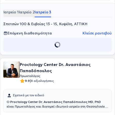
καθώς και στην Ορθοπρωκτική Χειρουργική. Επιπλέον εξειδίκευση
διαθέτει στη σύγχρονη χειρουργική πρωκτού (αιμορροΐδες, ραγάδα
Ιατρείο 1
Ιατρείο 2
Ιατρείο 3
πρωκτού, κύστη κόκκυγος). Διαθέτει πολυετή εμπειρία στην
αποτελεσματική και ασφαλή χειρουργική αντιμετώπιση της
παχυσαρκίας, της διαφραγματοκήλης, των παθήσεων του πεπτικού
Σπετσών 100 & Ευβοίας 13 - 15, Κυψέλη, ΑΤΤΙΚΗ
συστήματος και των κηλών του κοιλιακού τοιχώματος. Τέλος,
παράλληλα με το ιδιωτικό του ιατρείο, συνεργάζεται με μεγάλες
Επόμενη διαθεσιμότητα
Κλείσε ραντεβού
ιδιωτικές κλινικές της Αττικής, όπως είναι το Μητέρα, το Ιατρικό
Αθηνών (κλινική Περιστερίου), το Mediterraneo, το Doctor's Hospital
και το Αττικό Θεραπευτήριο.
Proctology Center Dr. Αναστάσιος
Παπαδόπουλος
Πρωκτολόγος
|
9.9
8 αξιολογήσεις
Σχετικά με τον ειδικό
Ο
Proctology Center Dr. Αναστάσιος Παπαδόπουλος MD, PhD
είναι Πρωκτολόγος και διατηρεί ιδιωτικό ιατρείο στη Θεσσαλονίκη.
Είναι Διδάκτωρ και απόφοιτος της Ιατρικής Σχολής του