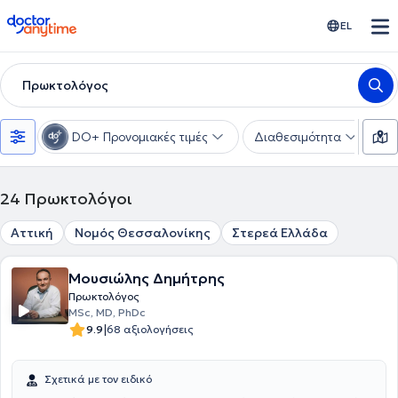
doctoranytime
EL
Πρωκτολόγος
DO+ Προνομιακές τιμές
Διαθεσιμότητα
Υ
24
Πρωκτολόγοι
Αττική
Νομός Θεσσαλονίκης
Στερεά Ελλάδα
Μουσιώλης Δημήτρης
Πρωκτολόγος
MSc, MD, PhDc
|
9.9
68 αξιολογήσεις
Σχετικά με τον ειδικό