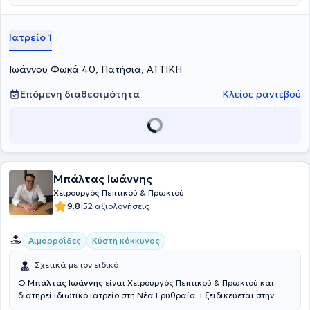
Σχολής Επιστημών Υγείας του Πανεπιστημίου Semmelweis στη
Βουδαπέστη και ειδικεύτηκε στη γενική χειρουργική στο Γενικό
Νοσοκομείο Αθηνών "Ευαγγελισμός". Ο γιατρός διαθέτει ιδιαίτερη
Ιατρείο 1
εμπειρία σε παθήσεις όπως οι αιμορροΐδες, η κήλη, στην
αιμορραγία εντέρου, στην επιμήκη γαστρεκτομή, στα κονδυλώματα,
στη μαστοπάθεια και στο συρίγγιο πρωκτού και παρέχει υπηρεσίες
Ιωάννου Φωκά 40, Πατήσια, ΑΤΤΙΚΗ
αφαίρεσης ραμμάτων και λαπαροσκοπικής αντιμετώπισης κήλης.
Είναι συνεργάτης ιατρός του Ερρίκος Ντυνάν Hospital Center και
Επόμενη διαθεσιμότητα
Κλείσε ραντεβού
του Ιατρικού Κέντρου Παλαιού Φαλήρου και έχει διατελέσει
Επικουρικός χειρουργός στη Δ’ Χειρουργική Kλινική του Γενικού
Νοσοκομείου Αθηνών "Ευαγγελισμός"και στη Χειρουργική Κλινική
του Γενικού Νοσοκομείου Πατησίων. Τέλος, έχει συμμετάσχει σε
αρκετά συνέδρια και σε ακαδημαϊκές δημοσιεύσεις και είναι μέλος
του Ιατρικού Συλλόγου Αθηνών.
Μπάλτας Ιωάννης
Χειρουργός Πεπτικού & Πρωκτού
|
9.8
52 αξιολογήσεις
Αιμορροΐδες
Κύστη κόκκυγος
Σχετικά με τον ειδικό
Ο
Μπάλτας Ιωάννης
είναι Χειρουργός Πεπτικού & Πρωκτού και
διατηρεί ιδιωτικό ιατρείο στη Νέα Ερυθραία. Εξειδικεύεται στην
Ελάχιστα Επεμβατική, Λαπαροσκοπική Χειρουργική του Πεπτικού