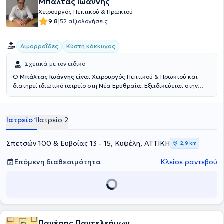
Μπάλτας Ιωάννης
Χειρουργός Πεπτικού & Πρωκτού
|
9.8
52 αξιολογήσεις
Αιμορροΐδες
Κύστη κόκκυγος
Σχετικά με τον ειδικό
Ο
Μπάλτας Ιωάννης
είναι Χειρουργός Πεπτικού & Πρωκτού και
διατηρεί ιδιωτικό ιατρείο στη Νέα Ερυθραία. Εξειδικεύεται στην
Ελάχιστα Επεμβατική, Λαπαροσκοπική Χειρουργική του Πεπτικού
καθώς και στην Ορθοπρωκτική Χειρουργική. Επιπλέον εξειδίκευση
διαθέτει στη σύγχρονη χειρουργική πρωκτού (αιμορροΐδες, ραγάδα
Ιατρείο 1
Ιατρείο 2
πρωκτού, κύστη κόκκυγος). Διαθέτει πολυετή εμπειρία στην
αποτελεσματική και ασφαλή χειρουργική αντιμετώπιση της
παχυσαρκίας, της διαφραγματοκήλης, των παθήσεων του πεπτικού
Σπετσών 100 & Ευβοίας 13 - 15, Κυψέλη, ΑΤΤΙΚΗ
2,9 km
συστήματος και των κηλών του κοιλιακού τοιχώματος. Τέλος,
παράλληλα με το ιδιωτικό του ιατρείο, συνεργάζεται με μεγάλες
Επόμενη διαθεσιμότητα
Κλείσε ραντεβού
ιδιωτικές κλινικές της Αττικής, όπως είναι το Μητέρα, το Ιατρικό
Αθηνών (κλινική Περιστερίου), το Mediterraneo, το Doctor's Hospital
και το Αττικό Θεραπευτήριο.
Πανέρης Παντελεήμων