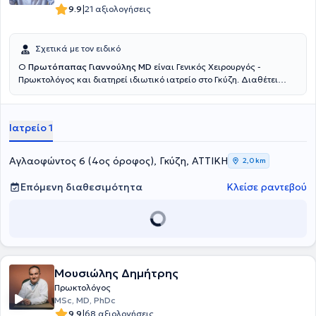
|
9.9
21 αξιολογήσεις
Σχετικά με τον ειδικό
Ο
Πρωτόπαπας Γιαννούλης MD
είναι Γενικός Χειρουργός -
Πρωκτολόγος και διατηρεί ιδιωτικό ιατρείο στο Γκύζη. Διαθέτει
πτυχίο ιατρικής από την Ιατρική Σχολή του Εθνικού και
Καποδιστριακού Πανεπιστημίου Αθηνών και ειδικεύτηκε στη Γενική
Χειρουργική, στο Γενικό Νοσοκομείο Αθηνών "Γ. Γεννηματας".
Ιατρείο 1
Μετεκπαιδεύτηκε στην Επείγουσα Προνοσοκομειακή Ιατρική και
κατέχει πιστοποίηση ATLS και Definitive Surgical Trauma Care
Course. Είναι συνεργάτης της Αθηναϊκής Κλινικής και του Doctor's
Αγλαοφώντος 6 (4ος όροφος), Γκύζη, ΑΤΤΙΚΗ
2,0 km
Hospital. Τέλος, είναι μέλος της Ελληνικής Εταιρείας Επούλωσης
Τραύματος και Ελκών και συμμετέχει σε πλήθος συνεδρίων στην
Επόμενη διαθεσιμότητα
Κλείσε ραντεβού
Ελλάδα και το εξωτερικό, στα πλαίσια της συνεχούς κατάρτισης,
ενώ έχει πραγματοποιήσει προφορικές και αναρτημένες
ανακοινώσεις.
Μουσιώλης Δημήτρης
Πρωκτολόγος
MSc, MD, PhDc
|
9.9
68 αξιολογήσεις