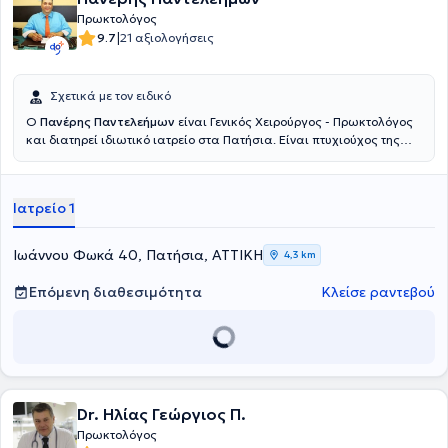
Πρωκτολόγος
|
9.7
21 αξιολογήσεις
Σχετικά με τον ειδικό
Ο
Πανέρης Παντελεήμων
είναι Γενικός Χειρούργος - Πρωκτολόγος
και διατηρεί ιδιωτικό ιατρείο στα Πατήσια. Είναι πτυχιούχος της
Σχολής Επιστημών Υγείας του Πανεπιστημίου Semmelweis στη
Βουδαπέστη και ειδικεύτηκε στη γενική χειρουργική στο Γενικό
Νοσοκομείο Αθηνών "Ευαγγελισμός". Ο γιατρός διαθέτει ιδιαίτερη
Ιατρείο 1
εμπειρία σε παθήσεις όπως οι αιμορροΐδες, η κήλη, στην
αιμορραγία εντέρου, στην επιμήκη γαστρεκτομή, στα κονδυλώματα,
στη μαστοπάθεια και στο συρίγγιο πρωκτού και παρέχει υπηρεσίες
Ιωάννου Φωκά 40, Πατήσια, ΑΤΤΙΚΗ
4,3 km
αφαίρεσης ραμμάτων και λαπαροσκοπικής αντιμετώπισης κήλης.
Είναι συνεργάτης ιατρός του Ερρίκος Ντυνάν Hospital Center και
Επόμενη διαθεσιμότητα
Κλείσε ραντεβού
του Ιατρικού Κέντρου Παλαιού Φαλήρου και έχει διατελέσει
Επικουρικός χειρουργός στη Δ’ Χειρουργική Kλινική του Γενικού
Νοσοκομείου Αθηνών "Ευαγγελισμός"και στη Χειρουργική Κλινική
του Γενικού Νοσοκομείου Πατησίων. Τέλος, έχει συμμετάσχει σε
αρκετά συνέδρια και σε ακαδημαϊκές δημοσιεύσεις και είναι μέλος
του Ιατρικού Συλλόγου Αθηνών.
Dr. Ηλίας Γεώργιος Π.
Πρωκτολόγος