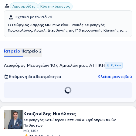
Αιμορροΐδες
Κύστη κόκκυγος
Σχετικά με τον ειδικό
Ο
Γεώργιος Σαρρής MD, MSc
είναι Γενικός Χειρουργός -
Πρωκτολόγος, Αναπλ. Διευθυντής της Γ' Χειρουργικής Κλινικής του
Νοσοκομείου Ερρίκος Ντυνάν, με ιδιωτικό ιατρείο στη Νέα
Ερυθραία. Έχει πραγματοποιήσει μεταπτυχιακές σπουδές στην
Ελάχιστα επεμβατική και Ρομποτική Χειρουργική. Μετεκπαιδεύτηκε
Ιατρείο 1
Ιατρείο 2
στην ελάχιστα επεμβατική αντιμετώπιση των ορθοπρωκτικών
παθήσεων (Laser LHP, SiLaC, FiLaC) στη Γερμανία καθώς και στη
Λαπαροσκοπική Χειρουργική. Ειδικεύτηκε στην Β' Χειρουργική
Λεωφόρος Μεσογείων 107, Αμπελόκηποι, ΑΤΤΙΚΗ
0,3 km
κλινική του νοσοκομείου Κ.Α.Τ. Τέλος, έχει συμμετάσχει σε πληθώρα
πανελλήνιων και διεθνών ιατρικών συνεδρίων.
Επόμενη διαθεσιμότητα
Κλείσε ραντεβού
Κουζανίδης Νικόλαος
Χειρουργός Κατώτερου Πεπτικού & Ορθοπρωκτικών
Παθήσεων
MD, MSc