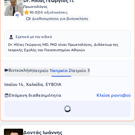
Dr. Ηλίας Γεώργιος Π.
χειρουργικής. Χρησιμοποιεί τον πιο σύγχρονο εξοπλισμό και τις πιο
σύγχρονες τεχνικές παγκοσμίως. Εκπαιδεύτηκε επίσης στην
Πρωκτολόγος
αποκατάσταση της βουβωνοκήλης, της οσχεοκήλης και της
|
10.0
56 αξιολογήσεις
κοιλιοκήλης με διπλό πλέγμα και τοπική αναισθησία. Τέλος, έχει
Διαθεσιμότητα για βιντεοκλήση
συμμετάσχει σε πολυάριθμα συνέδρια Χειρουργικής στην Ελλάδα
και σε μαθήματα της Ελληνικής Χειρουργικής Εταιρείας.
Σχετικά με τον ειδικό
Dr. Ηλίας Γεώργιος MD, PhD είναι Πρωκτολόγος, Διδάκτωρ της
Ιατρικής Σχολής του Πανεπιστημίου Αθηνών
Βιντεοκλήση
Ιατρείο 1
Ιατρείο 2
Ιατρείο 3
Ισαΐου 14, Χαλκίδα, ΕΥΒΟΙΑ
Επόμενη διαθεσιμότητα
Κλείσε ραντεβού
Δοντάς Ιωάννης