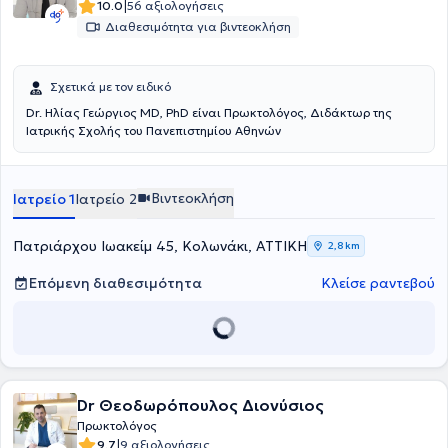
|
10.0
56 αξιολογήσεις
Διαθεσιμότητα για βιντεοκλήση
Σχετικά με τον ειδικό
Dr. Ηλίας Γεώργιος MD, PhD είναι Πρωκτολόγος, Διδάκτωρ της
Ιατρικής Σχολής του Πανεπιστημίου Αθηνών
Βιντεοκλήση
Ιατρείο 1
Ιατρείο 2
Πατριάρχου Ιωακείμ 45, Κολωνάκι, ΑΤΤΙΚΗ
2,8 km
Επόμενη διαθεσιμότητα
Κλείσε ραντεβού
Dr Θεοδωρόπουλος Διονύσιος
Πρωκτολόγος
|
9.7
9 αξιολογήσεις