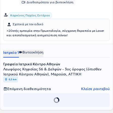
Διαθεσιμότητα για βιντεοκλήση
μεγάλη περίοδο αποθεραπείας ενώ παράλληλα κερδίζουν σε χρόνο
και κόστος.
Καρκίνος Παχέος Εντέρου
Σχετικά με τον ειδικό
>20ετής εμπειρία στην Πρωκτολογία, σύγχρονη θεραπεία με Laser
και αποτελεσματική αντιμετώπιση πόνου!
Βιντεοκλήση
Ιατρείο 1
Γραφείο Ιατρικό Κέντρο Αθηνών
Λεωφόρος Κηφισίας 56 & Δελφών - 3ος όροφος (όπισθεν
Ιατρικού Κέντρου Αθηνών), Μαρούσι, ΑΤΤΙΚΗ
6,5 km
Επόμενη διαθεσιμότητα
Κλείσε ραντεβού