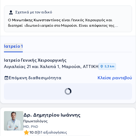
Υγείας, ενώ από το 2015 είναι Διευθυντής Χειρουργικής κλινικής σε
ένα από τα μεγαλύτερα ιδιωτικά Θεραπευτήρια, το Metropolitan
General, με την υποστήριξη του Ομίλου HHG - Metropolitan.
Σχετικά με τον ειδικό
Ο
Μινωτάκης Κωνσταντίνος
είναι Γενικός Χειρουργός και
διατηρεί ιδιωτικό ιατρείο στο Μαρούσι. Είναι απόφοιτος της
Ιατρικής Σχολής του Εθνικού και Καποδιστριακού Πανεπιστημίου
Αθηνών, στην οποία εισήχθη το 1973 με υποτροφία. Μετά το πέρας
της φοίτησης στην Ιατρική Σχολή και την υπηρεσία υπαίθρου
Ιατρείο 1
ειδικεύθηκε στη Γενική Χειρουργική στο Νοσοκομείο του Ελληνικού
Ερυθρού Σταυρού. Υπηρέτησε επί 30ετία στη Χειρουργική Κλινική
και Αγγειολογικό Ιατρείο του 7ου Νοσοκομείου ΙΚΑ, τη Χειρουργική
Ιατρείο Γενικής Χειρουργικής
Κλινική του Γενικού Νοσοκομείου Νοσημάτων Θώρακος Αθηνών
Αιγιαλείας 21 και Χαλεπά 1, Μαρούσι, ΑΤΤΙΚΗ
5,3 km
"Σωτηρία" και του Γενικού Νοσοκομείου Νέας Ιωνίας
"Κωνσταντινοπούλειο", από όπου αποχώρησε με το βαθμό του
Επόμενη διαθεσιμότητα
Κλείσε ραντεβού
Διευθυντού. Είναι μέλος σε πολλές ιατρικές εταιρείες και έχει
παρουσιάσει την εμπειρία του και το ερευνητικό του έργο σε πολλά
ελληνικά και διεθνή συνέδρια. Το νέο του Ιατρείο στο Μαρούσι είναι
άριστα εξοπλισμένο με ιατρικά μηχανήματα και Laser τελευταίας
τεχνολογίας για την παρακολούθηση και την υποστήριξη των
ιατρικών τους υπηρεσιών. Διαθέτει ιδιωτικό χώρο parking, ενώ
καλύπτει πλήρως τις ανάγκες του ασθενούς και παράλληλα κάνει
Δρ. Δημητρίου Ιωάννης
την παραμονή τους ευχάριστη. Ο Ιατρός
Μινωτάκης Κωνσταντίνος
Πρωκτολόγος
είναι εξειδικευμένος στα Ιατρικά Laser, στις παθήσεις πρωκτού και
MD, PhD
βασικό του δόγμα αποτελεί η αποφυγή των ανοιχτών χειρουργείων.
|
10.0
51 αξιολογήσεις
Οι ασθενείς αποφεύγουν την ταλαιπωρία τις υποτροπές, την