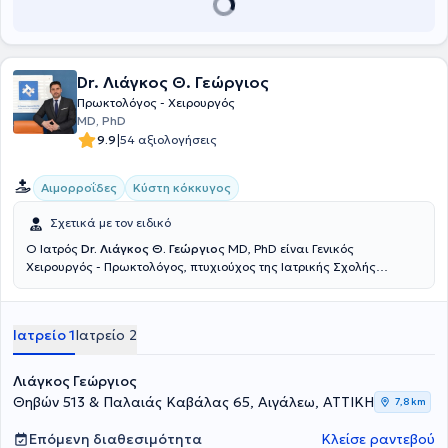
Dr. Λιάγκος Θ. Γεώργιος
Πρωκτολόγος - Χειρουργός
MD, PhD
|
9.9
54 αξιολογήσεις
Αιμορροΐδες
Κύστη κόκκυγος
Σχετικά με τον ειδικό
Ο Ιατρός
Dr. Λιάγκος Θ. Γεώργιο
ς ΜD, PhD είναι Γενικός
Χειρουργός - Πρωκτολόγος, πτυχιούχος της Ιατρικής Σχολής
Πατρών και έχει ανακηρυχθεί Αριστούχος Διδάκτωρ της Ιατρικής
Σχολής του Εθνικού και Καποδιστριακού Πανεπιστημίου Αθηνών.
Είναι Διευθυντής της Β΄ Χειρουργικής Κλινικής παθήσεων Πρωκτού
Ιατρείο 1
Ιατρείο 2
του ομίλου Lumedica και Επιστημονικός Συνεργάτης Χειρουργός -
Πρωκτολόγος του Metropolitan Hospital στο Νέο Φάληρο και στο
Therapis στην Αθήνα και διατηρεί ιδιωτικό ιατρείο στο Αιγάλεω και
Λιάγκος Γεώργιος
στη Λαμία.Είναι πιστοποιημένο μέλος του Αμερικάνικου Κολεγίου
Θηβών 513 & Παλαιάς Καβάλας 65, Αιγάλεω, ΑΤΤΙΚΗ
7,8 km
των Χειρουργών (ATLS - ACS Committee on Trauma) και ενεργό
μέλος της Ελληνικής Χειρουργικής Εταιρείας, της Ελληνικής
Επόμενη διαθεσιμότητα
Κλείσε ραντεβού
Εταιρείας Ενδοσκοπικής Χειρουργικής & Άλλων Επεμβατικών