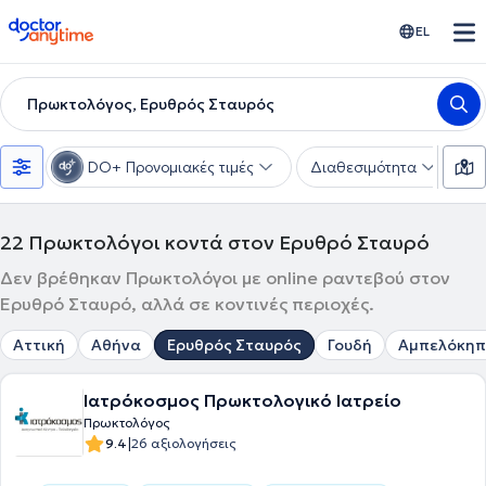
doctoranytime
EL
Πρωκτολόγος, Ερυθρός Σταυρός
DO+ Προνομιακές τιμές
Διαθεσιμότητα
Υ
22
Πρωκτολόγοι κοντά στον Ερυθρό Σταυρό
Δεν βρέθηκαν Πρωκτολόγοι με online ραντεβού στον
Ερυθρό Σταυρό, αλλά σε κοντινές περιοχές.
Αττική
Αθήνα
Ερυθρός Σταυρός
Γουδή
Αμπελόκηπ
Ιατρόκοσμος Πρωκτολογικό Ιατρείο
Πρωκτολόγος
|
9.4
26 αξιολογήσεις