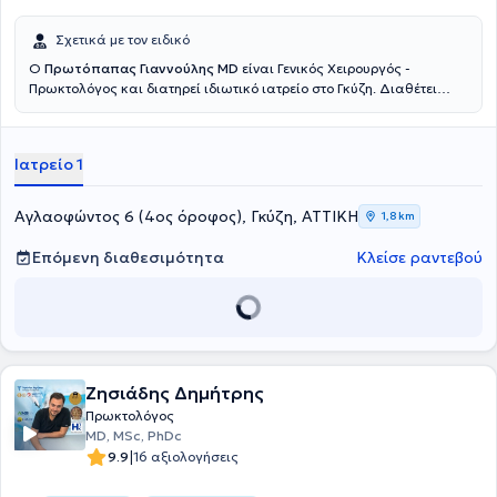
Σχετικά με τον ειδικό
Ο
Πρωτόπαπας Γιαννούλης MD
είναι Γενικός Χειρουργός -
Πρωκτολόγος και διατηρεί ιδιωτικό ιατρείο στο Γκύζη. Διαθέτει
πτυχίο ιατρικής από την Ιατρική Σχολή του Εθνικού και
Καποδιστριακού Πανεπιστημίου Αθηνών και ειδικεύτηκε στη Γενική
Χειρουργική, στο Γενικό Νοσοκομείο Αθηνών "Γ. Γεννηματας".
Ιατρείο 1
Μετεκπαιδεύτηκε στην Επείγουσα Προνοσοκομειακή Ιατρική και
κατέχει πιστοποίηση ATLS και Definitive Surgical Trauma Care
Course. Είναι συνεργάτης της Αθηναϊκής Κλινικής και του Doctor's
Αγλαοφώντος 6 (4ος όροφος), Γκύζη, ΑΤΤΙΚΗ
1,8 km
Hospital. Τέλος, είναι μέλος της Ελληνικής Εταιρείας Επούλωσης
Τραύματος και Ελκών και συμμετέχει σε πλήθος συνεδρίων στην
Επόμενη διαθεσιμότητα
Κλείσε ραντεβού
Ελλάδα και το εξωτερικό, στα πλαίσια της συνεχούς κατάρτισης,
ενώ έχει πραγματοποιήσει προφορικές και αναρτημένες
ανακοινώσεις.
Ζησιάδης Δημήτρης
Πρωκτολόγος
MD, MSc, PhDc
|
9.9
16 αξιολογήσεις