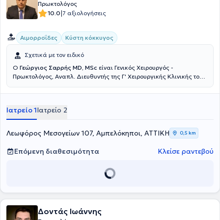
Πρωκτολόγος
|
10.0
7 αξιολογήσεις
Αιμορροΐδες
Κύστη κόκκυγος
Σχετικά με τον ειδικό
Ο
Γεώργιος Σαρρής MD, MSc
είναι Γενικός Χειρουργός -
Πρωκτολόγος, Αναπλ. Διευθυντής της Γ' Χειρουργικής Κλινικής του
Νοσοκομείου Ερρίκος Ντυνάν, με ιδιωτικό ιατρείο στη Νέα
Ερυθραία. Έχει πραγματοποιήσει μεταπτυχιακές σπουδές στην
Ελάχιστα επεμβατική και Ρομποτική Χειρουργική. Μετεκπαιδεύτηκε
Ιατρείο 1
Ιατρείο 2
στην ελάχιστα επεμβατική αντιμετώπιση των ορθοπρωκτικών
παθήσεων (Laser LHP, SiLaC, FiLaC) στη Γερμανία καθώς και στη
Λαπαροσκοπική Χειρουργική. Ειδικεύτηκε στην Β' Χειρουργική
Λεωφόρος Μεσογείων 107, Αμπελόκηποι, ΑΤΤΙΚΗ
0,5 km
κλινική του νοσοκομείου Κ.Α.Τ. Τέλος, έχει συμμετάσχει σε πληθώρα
πανελλήνιων και διεθνών ιατρικών συνεδρίων.
Επόμενη διαθεσιμότητα
Κλείσε ραντεβού
Δοντάς Ιωάννης