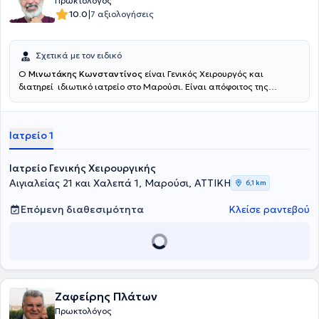
Πρωκτολόγος
|
10.0
7 αξιολογήσεις
Σχετικά με τον ειδικό
Ο
Μινωτάκης Κωνσταντίνος
είναι Γενικός Χειρουργός και
διατηρεί ιδιωτικό ιατρείο στο Μαρούσι. Είναι απόφοιτος της
Ιατρικής Σχολής του Εθνικού και Καποδιστριακού Πανεπιστημίου
Αθηνών, στην οποία εισήχθη το 1973 με υποτροφία. Μετά το πέρας
της φοίτησης στην Ιατρική Σχολή και την υπηρεσία υπαίθρου
Ιατρείο 1
ειδικεύθηκε στη Γενική Χειρουργική στο Νοσοκομείο του Ελληνικού
Ερυθρού Σταυρού. Υπηρέτησε επί 30ετία στη Χειρουργική Κλινική
και Αγγειολογικό Ιατρείο του 7ου Νοσοκομείου ΙΚΑ, τη Χειρουργική
Ιατρείο Γενικής Χειρουργικής
Κλινική του Γενικού Νοσοκομείου Νοσημάτων Θώρακος Αθηνών
Αιγιαλείας 21 και Χαλεπά 1, Μαρούσι, ΑΤΤΙΚΗ
6,1 km
"Σωτηρία" και του Γενικού Νοσοκομείου Νέας Ιωνίας
"Κωνσταντινοπούλειο", από όπου αποχώρησε με το βαθμό του
Επόμενη διαθεσιμότητα
Κλείσε ραντεβού
Διευθυντού. Είναι μέλος σε πολλές ιατρικές εταιρείες και έχει
παρουσιάσει την εμπειρία του και το ερευνητικό του έργο σε πολλά
ελληνικά και διεθνή συνέδρια. Το νέο του Ιατρείο στο Μαρούσι είναι
άριστα εξοπλισμένο με ιατρικά μηχανήματα και Laser τελευταίας
τεχνολογίας για την παρακολούθηση και την υποστήριξη των
ιατρικών τους υπηρεσιών. Διαθέτει ιδιωτικό χώρο parking, ενώ
καλύπτει πλήρως τις ανάγκες του ασθενούς και παράλληλα κάνει
Ζαφείρης Πλάτων
την παραμονή τους ευχάριστη. Ο Ιατρός
Μινωτάκης Κωνσταντίνος
Πρωκτολόγος
είναι εξειδικευμένος στα Ιατρικά Laser, στις παθήσεις πρωκτού και