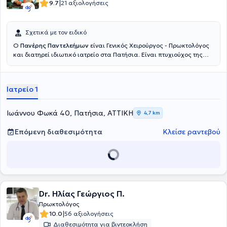
|
9.7
21 αξιολογήσεις
Σχετικά με τον ειδικό
Ο
Πανέρης Παντελεήμων
είναι Γενικός Χειρούργος - Πρωκτολόγος
και διατηρεί ιδιωτικό ιατρείο στα Πατήσια. Είναι πτυχιούχος της
Σχολής Επιστημών Υγείας του Πανεπιστημίου Semmelweis στη
Βουδαπέστη και ειδικεύτηκε στη γενική χειρουργική στο Γενικό
Νοσοκομείο Αθηνών "Ευαγγελισμός". Ο γιατρός διαθέτει ιδιαίτερη
Ιατρείο 1
εμπειρία σε παθήσεις όπως οι αιμορροΐδες, η κήλη, στην
αιμορραγία εντέρου, στην επιμήκη γαστρεκτομή, στα κονδυλώματα,
στη μαστοπάθεια και στο συρίγγιο πρωκτού και παρέχει υπηρεσίες
Ιωάννου Φωκά 40, Πατήσια, ΑΤΤΙΚΗ
4,7 km
αφαίρεσης ραμμάτων και λαπαροσκοπικής αντιμετώπισης κήλης.
Είναι συνεργάτης ιατρός του Ερρίκος Ντυνάν Hospital Center και
Επόμενη διαθεσιμότητα
Κλείσε ραντεβού
του Ιατρικού Κέντρου Παλαιού Φαλήρου και έχει διατελέσει
Επικουρικός χειρουργός στη Δ’ Χειρουργική Kλινική του Γενικού
Νοσοκομείου Αθηνών "Ευαγγελισμός"και στη Χειρουργική Κλινική
του Γενικού Νοσοκομείου Πατησίων. Τέλος, έχει συμμετάσχει σε
αρκετά συνέδρια και σε ακαδημαϊκές δημοσιεύσεις και είναι μέλος
του Ιατρικού Συλλόγου Αθηνών.
Dr. Ηλίας Γεώργιος Π.
Πρωκτολόγος
|
10.0
56 αξιολογήσεις
Διαθεσιμότητα για βιντεοκλήση