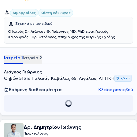
Αιμορροΐδες
Κύστη κόκκυγος
Σχετικά με τον ειδικό
Ο Ιατρός
Dr. Λιάγκος Θ. Γεώργιο
ς ΜD, PhD είναι Γενικός
Χειρουργός - Πρωκτολόγος, πτυχιούχος της Ιατρικής Σχολής
Πατρών και έχει ανακηρυχθεί Αριστούχος Διδάκτωρ της Ιατρικής
Σχολής του Εθνικού και Καποδιστριακού Πανεπιστημίου Αθηνών.
Είναι Διευθυντής της Β΄ Χειρουργικής Κλινικής παθήσεων Πρωκτού
Ιατρείο 1
Ιατρείο 2
του ομίλου Lumedica και Επιστημονικός Συνεργάτης Χειρουργός -
Πρωκτολόγος του Metropolitan Hospital στο Νέο Φάληρο και στο
Therapis στην Αθήνα και διατηρεί ιδιωτικό ιατρείο στο Αιγάλεω και
Λιάγκος Γεώργιος
στη Λαμία.Είναι πιστοποιημένο μέλος του Αμερικάνικου Κολεγίου
Θηβών 513 & Παλαιάς Καβάλας 65, Αιγάλεω, ΑΤΤΙΚΗ
7,5 km
των Χειρουργών (ATLS - ACS Committee on Trauma) και ενεργό
μέλος της Ελληνικής Χειρουργικής Εταιρείας, της Ελληνικής
Επόμενη διαθεσιμότητα
Κλείσε ραντεβού
Εταιρείας Ενδοσκοπικής Χειρουργικής & Άλλων Επεμβατικών
Τεχνικών, της Ελληνικής Εταιρείας Κολοπρωκτολογίας και της
Ελληνικής Φλεβολογικής Εταιρείας.Έχει εξειδικευτεί στη
Χειρουργική Παθήσεων Πρωκτού και στην Χειρουργική Παθήσεων
του Εντέρου στο Γενικό Κρατικό Νοσοκομείο Νίκαιας και έχει
μετεκπαιδευτεί στην Προηγμένη Λαπαροσκοπική Χειρουργική και
στην Ελάχιστα Επεμβατική Χειρουργική Κηλών του κοιλιακού
Δρ. Δημητρίου Ιωάννης
τοιχώματος. Επίσης, έχει πιστοποιηθεί στην χρήση των σύγχρονων
Πρωκτολόγος
οπτικών ινών Laser, ραδιοσυχνοτήτων (RF) και υπερήχων (HAL) στην