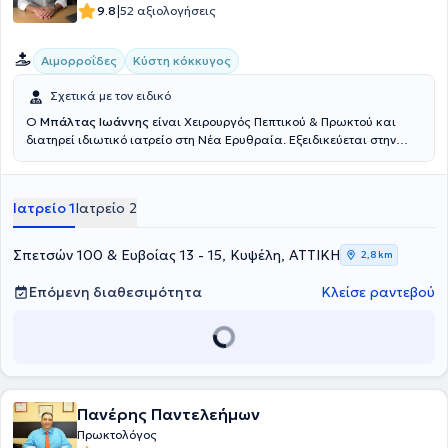
|
9.8
52 αξιολογήσεις
Αιμορροΐδες
Κύστη κόκκυγος
Σχετικά με τον ειδικό
Ο
Μπάλτας Ιωάννης
είναι Χειρουργός Πεπτικού & Πρωκτού και
διατηρεί ιδιωτικό ιατρείο στη Νέα Ερυθραία. Εξειδικεύεται στην
Ελάχιστα Επεμβατική, Λαπαροσκοπική Χειρουργική του Πεπτικού
καθώς και στην Ορθοπρωκτική Χειρουργική. Επιπλέον εξειδίκευση
διαθέτει στη σύγχρονη χειρουργική πρωκτού (αιμορροΐδες, ραγάδα
Ιατρείο 1
Ιατρείο 2
πρωκτού, κύστη κόκκυγος). Διαθέτει πολυετή εμπειρία στην
αποτελεσματική και ασφαλή χειρουργική αντιμετώπιση της
παχυσαρκίας, της διαφραγματοκήλης, των παθήσεων του πεπτικού
Σπετσών 100 & Ευβοίας 13 - 15, Κυψέλη, ΑΤΤΙΚΗ
2,8 km
συστήματος και των κηλών του κοιλιακού τοιχώματος. Τέλος,
παράλληλα με το ιδιωτικό του ιατρείο, συνεργάζεται με μεγάλες
Επόμενη διαθεσιμότητα
Κλείσε ραντεβού
ιδιωτικές κλινικές της Αττικής, όπως είναι το Μητέρα, το Ιατρικό
Αθηνών (κλινική Περιστερίου), το Mediterraneo, το Doctor's Hospital
και το Αττικό Θεραπευτήριο.
Πανέρης Παντελεήμων
Πρωκτολόγος