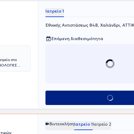
ριπρωκτικών
ωκτικών
Ιατρείο 1
 SiLAC, FiLaC)
ν. Μέχρι και
ηνών, της
Εθνικής Αντιστάσεως 84Β, Χαλάνδρι, ΑΤΤΙ
ιεύσει
σε
Επόμενη διαθεσιμότητα
έλος, ο ιατρός
ς Εταιρείας,
linical Robotic
ατρείο στο
ΧΝΟΛΟΓΙΕΣ
ΤΡΙΚΗ
αμμα Σπουδών
οποίηση στην
 στην
ι πιστοποίηση
Κλείσε ραντεβού
κτικές
μβατική
Laser), καθώς
γός στην
etropolitan
Βιντεοκλήση
Ιατρείο 1
Ιατρείο 2
κή Αθηνών.
ο Αριστείας
τικών