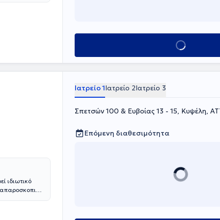
 τη
κοιλιακού
ων
ντής της
υχικού. Έχει
Κλείσε ραντεβού
ραιά και
ς Αθηνών.
α Επεμβατική
χή του
ετώπιση του
Ιατρείο 1
Ιατρείο 2
Ιατρείο 3
η επιτυχία.
ικού Συλλόγου
Σπετσών 100 & Ευβοίας 13 - 15, Κυψέλη, Α
νεργάζεται με
Επόμενη διαθεσιμότητα
εί ιδιωτικό
 Λαπαροσκοπική
. Επιπλέον
ς, ραγάδα
ματική και