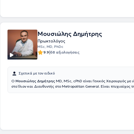
ασφαλή χειρουργική αντιμετώπιση της παχυσαρκίας, της διαφραγματ
παθήσεων του πεπτικού συστήματος και των κηλών του κοιλιακού τοι
Τέλος, παράλληλα με το ιδιωτικό του ιατρείο, συνεργάζεται με μεγάλε
κλινικές της Αττικής, όπως είναι το Μητέρα, το Ιατρικό Αθηνών (κλινική
το Mediterraneo, το Doctor's Hospital και το Αττικό Θεραπευτήριο.
Μουσιώλης Δημήτρης
Πρωκτολόγος
MSc, MD, PhDc
|
9.9
68 αξιολογήσεις
Σχετικά με τον ειδικό
Ο
Μουσιώλης Δημήτρης
MD, MSc, cPhD είναι Γενικός Χειρουργός με ι
στο Ίλιον και Διευθυντής στο Metropolitan General. Είναι πτυχιούχος της 
έλαβε την ειδικότητα της Γενικής Χειρουργικής από το Γενικό Νοσοκομ
"Ελπίς". Είναι κάτοχος μεταπτυχιακού διπλώματος στη Χειρουργική Ή
Χοληφόρων - Παγκρέατος από το Τμήμα Ιατρικής του Δημοκρίτειου Πα
Θράκης και κάτοχος Διπλώματος από την Ελληνική Σχολή Μαστολογί
έχει λάβει ειδική εκπαίδευση για την καρδιοπνευμονική αναζωογόνηση
χειρουργική παχυσαρκία, την αγγειακή προσπέλαση, τη βιοψία του λ
φρουρού, αλλά και στη Λαπαροσκοπική & Ρομποτική Γενική Χειρουργικ
Εξειδικεύεται στην σύγχρονη αντιμετώπιση των περιπρωκτικών παθήσ