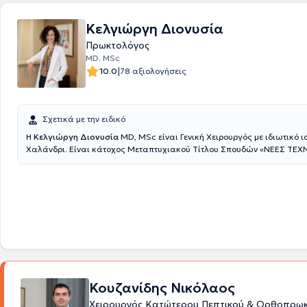
λάβει ειδική εκπαίδευση στην ελάχιστα επεμβατική θεραπεία των πε
παθήσεων (αιμορροΐδων,κύστης κόκκυγα,περιεδρικών συρριγίων,πρ
Κελγιώργη Διονυσία
ραγάδων,κονδυλωμάτων) με τη χρήση ειδικών χειρουργικών laser (LHP,
καθώς και στη θεραπεία της αιμορροϊδοπάθειας με τη χρήση υπερήχω
Πρωκτολόγος
σήμερα είναι συνεργάτης Γενικός Χειρουργός του Ιατρικού Κέντρου Αθ
MD, MSc
Βιοκλινικής Αθηνών και του Ομίλου Affidea - Ευρωϊατρική. Έχει δημοσ
|
10.0
78 αξιολογήσεις
επιστημονικά άρθρα σε έγκριτα διεθνή ιατρικά περιοδικά και μετέχει 
εξειδικευμένες ιατρικές εκδηλώσεις στην Ελλάδα και στο εξωτερικό. Τ
είναι μέλος του Ιατρικού Συλλόγου Αθηνών, της Ελληνικής Χειρουργική
της Ελληνικής Επιστημονικής Εταιρείας Ρομποτικής Χειρουργικής, της C
Σχετικά με την ειδικό
Surgery Assosiation, καθώς και του European Resuscitation Council.
Η
Κελγιώργη Διονυσία
MD, MSc είναι Γενική Χειρουργός με ιδιωτικό ι
Χαλάνδρι. Είναι κάτοχος Μεταπτυχιακού Τίτλου Σπουδών «ΝΕΕΣ ΤΕ
ΧΕΙΡΟΥΡΓΙΚΗΣ ΠΕΠΤΙΚΟΥ – ΕΛΑΧΙΣΤΑ ΕΠΕΜΒΑΤΙΚΕΣ ΤΕΧΝΙΚΕΣ – ΒΑΡΙΑ
ΧΕΙΡΟΥΡΓΙΚΗ», από το ΕΚΠΑ. Στο συγκεκριμένο Μεταπτυχιακό Πρόγρ
του Πανεπιστημίου Αθηνών είναι πλέον εκπαιδεύτρια. Έχει λάβει πιστ
λαπαροσκοπική χειρουργική, από το διεθνούς φήμης κέντρο αναφοράς
Ελάχιστα Επεμβατική Χειρουργική IRCAD, στο Στρασβούργο. Έχει λάβε
στη χρήση του χειρουργικού Laser από κέντρο αναφοράς στις περιπρω
παθήσεις στη Λειψία της Γερμανίας. Εξειδικεύεται στην Ελάχιστα Επε
Χειρουργική (Λαπαροσκοπική και Ρομποτική Χειρουργική, Χειρουγικό 
και στην χειρουργική ογκολογία. Έχει διατελέσει Επιμελήτρια Χειρουρ
Κλινική Ρομποτικής Χειρουργικής και Χειρουργικής Ογκολογίας του M
Κουζανίδης Νικόλαος
General, ενώ έχει υπάρξει για τρία έτη στην ίδια θέση στην Ευρωκλινι
Επιπροσθέτως, ήταν Επιμελήτρια Χειρουργός στο πιστοποιημένο Κέντρ
Χειρουργός Κατώτερου Πεπτικού & Ορθοπρωκ