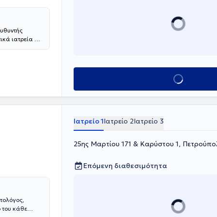
τικά ιατρεία σε
της Ιατρικής
καδημαϊκά
Στρασβούργο
ίτειου
Κλείσε ραντεβού
η του στη
Στρασβούργο
υση στην
ε πληθώρα
α του
Ιατρείο 1
Ιατρείο 2
Ιατρείο 3
σύγχρονων
έλεση των
25ης Μαρτίου 171 & Καρύστου 1, Πετρούπο
 πολυάριθμα
έρος σε πολλές
ρησιμοποιεί τον
Επόμενη διαθεσιμότητα
 Εκπαιδεύτηκε
ς κοιλιοκήλης
 πολυάριθμα
Χειρουργικής
τολόγος,
ο του κάθε