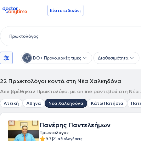
doctoranytime
Είστε ειδικός;
DO+ Προνομιακές τιμές
Διαθεσιμότητα
22
Πρωκτολόγοι κοντά στη Νέα Χαλκηδόνα
Δεν βρέθηκαν Πρωκτολόγοι με online ραντεβού στη Νέα 
Αττική
Αθήνα
Νέα Χαλκηδόνα
Κάτω Πατήσια
Πατ
Πανέρης Παντελεήμων
Πρωκτολόγος
|
9.7
21 αξιολογήσεις