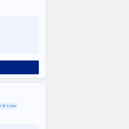
Η
2,2 km