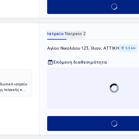
οκήλης, των
Κλείσε ραντεβού
χώματος.
ς ιδιωτικές
 Περιστερίου),
Ιατρείο 1
Ιατρείο 2
Αγίου Νικολάου 123, Ίλιον, ΑΤΤΙΚΗ
3,5 km
Επόμενη διαθεσιμότητα
διωτικό ιατρείο
Ιατρικής και
είο Αθηνών
πατος -
νεπιστημίου
ας. Επιπλέον,
 ενηλίκων, τη
Κλείσε ραντεβού
εμφαδένα
ή.
εων και έχει