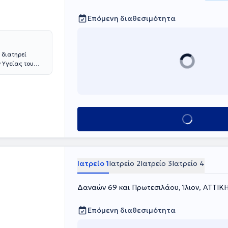
Επόμενη διαθεσιμότητα
 διατηρεί
 Υγείας του
ή χειρουργική
ιαίτερη
ντέρου, στην
ρίγγιο
οπικής
Κλείσε ραντεβού
spital Center
υρικός
ών
 Πατησίων.
οσιεύσεις και
Ιατρείο 1
Ιατρείο 2
Ιατρείο 3
Ιατρείο 4
Δαναών 69 και Πρωτεσιλάου, Ίλιον, ΑΤΤΙΚ
Επόμενη διαθεσιμότητα