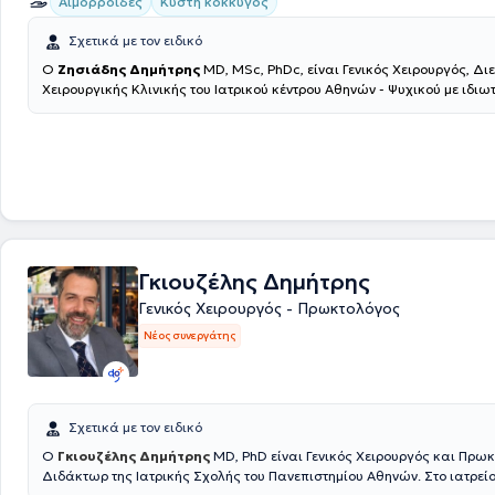
Αιμορροΐδες
Κύστη κόκκυγος
Σχετικά με τον ειδικό
Ο
Ζησιάδης Δημήτρης
MD, MSc, PhDc, είναι Γενικός Χειρουργός, Διευθυντής
Χειρουργικής Κλινικής του Ιατρικού κέντρου Αθηνών - Ψυχικού με ιδιω
Κηφισιά, Άγιο Δημήτριο, Ίλιον και Ψυχικό. Είναι υποψήφιος Διδάκτωρ 
Σχολής του Εθνικού και Καποδιστριακού Πανεπιστημίου Αθηνών και
α
εκπαιδευμένος στην πρωκτολογία από το πανεπιστήμιο ιατρικής στο 
ηrd. Με μεταπτυχιακό
στην Βιοηθική από την Ιατρική Σχολή του Δημοκρ
Πανεπιστημίου Θράκης. Παράλληλα, αξίζει να αναφερθεί η εξειδίκευσ
Λαπαροσκοπική Χειρουργική από το Πανεπιστήμιο της Γαλλίας, στο 
στην Μικροεπεμβατική από στάση βουβωνοκήλης IRCAD και η εξειδίκε
υποβοηθούμενη ρομποτική της λαπαροσκοπικής. Έχει συμμετάσχει σ
επεμβάσεων χιλιάδων ασθενών, βαρέων πασχόντων, κατά τη διάρκει
Γκιουζέλης Δημήτρης
χειρουργικού του έργου στο δημόσιο τομέα, καθώς και σε πληθώρα 
Γενικός Χειρουργός - Πρωκτολόγος
χειρουργικών αποκαταστάσεων στο εξωτερικό, με επιμονή για την εκτ
μεθόδων αυτών και στην Ελλάδα. Υπήρξε συνεργάτης Χειρουργός σε
Νέος συνεργάτης
ιδιωτικά κέντρα σε Ελλάδα, Ιταλία και Αγγλία (Λονδίνο), και έλαβε μ
επεμβάσεις γενικής, λαπαροσκοπικής και ρομποτικής χειρουργικής. Χ
πιο σύγχρονο εξοπλισμό και τις πιο σύγχρονες τεχνικές παγκοσμίως.
επίσης στην αποκατάσταση της βουβωνοκήλης, της οσχεοκήλης και τη
με διπλό πλέγμα και τοπική αναισθησία. Τέλος, έχει συμμετάσχει σε
Σχετικά με τον ειδικό
συνέδρια Χειρουργικής στην Ελλάδα και σε μαθήματα της Ελληνικής 
Ο
Γκιουζέλης Δημήτρης
MD, PhD είναι Γενικός Χειρουργός και Πρωκ
Εταιρείας.
Διδάκτωρ της Ιατρικής Σχολής του Πανεπιστημίου Αθηνών. Στο ιατρεί