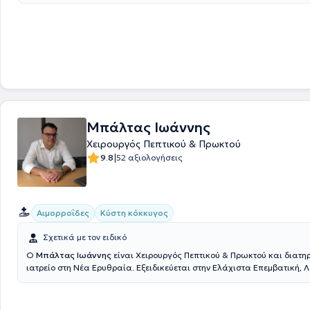
ασθενής έχει τη δυνατότητα να ενημερωθεί για παθήσεις που αφορούν
Χειρουργική του Πεπτικού συστήματος, τη χειρουργική των κηλών του 
τοιχώματος( Βουβωνοκήλη, κοιλιοκήλη, ομφαλοκήλη) και πλήθος άλλ
χειρουργικών παθήσεων. Ο Ιατρός Δημήτριος Γκιουζέλης είναι Διευθυ
Χειρουργικής Κλινικής στον Όμιλο Ιατρικού Κέντρου Αθηνών, Κλινική Ψ
διατελέσει Διευθυντής της Χειρουργικής Κλινικής της Βιοκλινικής Πει
Επιστημονικός Συνεργάτης του Χειρουργικού Τμήματος της Βιοκλινική
Εξειδικεύεται στην Προηγμένη Λαπαροσκοπική Χειρουργική / Ελάχιστ
Χειρουργική και στη Χειρουργική Ογκολογία. Τέλος, μέσα από τη συνε
εκπαίδευση ασχολείται και με περιστατικά για την Χειρουργική Αντιμ
Μπάλτας Ιωάννης
Καρκίνου του Μαστού. Έχει μεγάλη χειρουργική εμπειρία, καθώς έχει
πραγματοποιήσει πάνω από 4000 επεμβάσεις έως σήμερα, με απόλυτ
Χειρουργός Πεπτικού & Πρωκτού
Τέλος, ο γιατρός είναι μέλος του Ιατρικού Συλλόγου Αθηνών, του Ιατρ
|
9.8
52 αξιολογήσεις
Μεγάλης Βρετανίας και της Ελληνικής Χειρουργικής Εταιρείας και συ
όλες τις ιδιωτικές ασφάλειες.
Αιμορροΐδες
Κύστη κόκκυγος
Σχετικά με τον ειδικό
Ο
Μπάλτας Ιωάννης
είναι Χειρουργός Πεπτικού & Πρωκτού και διατηρ
ιατρείο στη Νέα Ερυθραία. Εξειδικεύεται στην Ελάχιστα Επεμβατική,
Χειρουργική του Πεπτικού καθώς και στην Ορθοπρωκτική Χειρουργική
εξειδίκευση διαθέτει στη σύγχρονη χειρουργική πρωκτού (αιμορροΐδε
πρωκτού, κύστη κόκκυγος). Διαθέτει πολυετή εμπειρία στην αποτελεσ