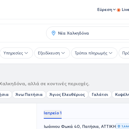
Εύρεση
Liv
Υπηρεσίες
Εξειδίκευση
Τρόποι πληρωμής
Πρό
Χαλκηδόνα, αλλά σε κοντινές περιοχές.
ήσια
Άνω Πατήσια
Άγιος Ελευθέριος
Γαλάτσι
Κυψέλ
Ιατρείο 1
Ιωάννου Φωκά 40, Πατήσια, ΑΤΤΙΚΗ
1,4 k