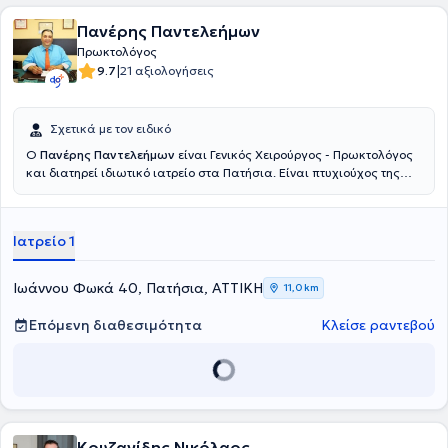
Πανέρης Παντελεήμων
Πρωκτολόγος
|
9.7
21 αξιολογήσεις
Σχετικά με τον ειδικό
Ο
Πανέρης Παντελεήμων
είναι Γενικός Χειρούργος - Πρωκτολόγος
και διατηρεί ιδιωτικό ιατρείο στα Πατήσια. Είναι πτυχιούχος της
Σχολής Επιστημών Υγείας του Πανεπιστημίου Semmelweis στη
Βουδαπέστη και ειδικεύτηκε στη γενική χειρουργική στο Γενικό
Νοσοκομείο Αθηνών "Ευαγγελισμός". Ο γιατρός διαθέτει ιδιαίτερη
Ιατρείο 1
εμπειρία σε παθήσεις όπως οι αιμορροΐδες, η κήλη, στην
αιμορραγία εντέρου, στην επιμήκη γαστρεκτομή, στα κονδυλώματα,
στη μαστοπάθεια και στο συρίγγιο πρωκτού και παρέχει υπηρεσίες
Ιωάννου Φωκά 40, Πατήσια, ΑΤΤΙΚΗ
11,0 km
αφαίρεσης ραμμάτων και λαπαροσκοπικής αντιμετώπισης κήλης.
Είναι συνεργάτης ιατρός του Ερρίκος Ντυνάν Hospital Center και
Επόμενη διαθεσιμότητα
Κλείσε ραντεβού
του Ιατρικού Κέντρου Παλαιού Φαλήρου και έχει διατελέσει
Επικουρικός χειρουργός στη Δ’ Χειρουργική Kλινική του Γενικού
Νοσοκομείου Αθηνών "Ευαγγελισμός"και στη Χειρουργική Κλινική
του Γενικού Νοσοκομείου Πατησίων. Τέλος, έχει συμμετάσχει σε
αρκετά συνέδρια και σε ακαδημαϊκές δημοσιεύσεις και είναι μέλος
του Ιατρικού Συλλόγου Αθηνών.
Κουζανίδης Νικόλαος