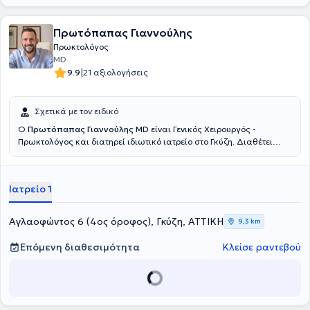
Πρωτόπαπας Γιαννούλης
Πρωκτολόγος
MD
|
9.9
21 αξιολογήσεις
Σχετικά με τον ειδικό
Ο
Πρωτόπαπας Γιαννούλης MD
είναι Γενικός Χειρουργός -
Πρωκτολόγος και διατηρεί ιδιωτικό ιατρείο στο Γκύζη. Διαθέτει
πτυχίο ιατρικής από την Ιατρική Σχολή του Εθνικού και
Καποδιστριακού Πανεπιστημίου Αθηνών και ειδικεύτηκε στη Γενική
Χειρουργική, στο Γενικό Νοσοκομείο Αθηνών "Γ. Γεννηματας".
Ιατρείο 1
Μετεκπαιδεύτηκε στην Επείγουσα Προνοσοκομειακή Ιατρική και
κατέχει πιστοποίηση ATLS και Definitive Surgical Trauma Care
Course. Είναι συνεργάτης της Αθηναϊκής Κλινικής και του Doctor's
Αγλαοφώντος 6 (4ος όροφος), Γκύζη, ΑΤΤΙΚΗ
9,3 km
Hospital. Τέλος, είναι μέλος της Ελληνικής Εταιρείας Επούλωσης
Τραύματος και Ελκών και συμμετέχει σε πλήθος συνεδρίων στην
Επόμενη διαθεσιμότητα
Κλείσε ραντεβού
Ελλάδα και το εξωτερικό, στα πλαίσια της συνεχούς κατάρτισης,
ενώ έχει πραγματοποιήσει προφορικές και αναρτημένες
ανακοινώσεις.