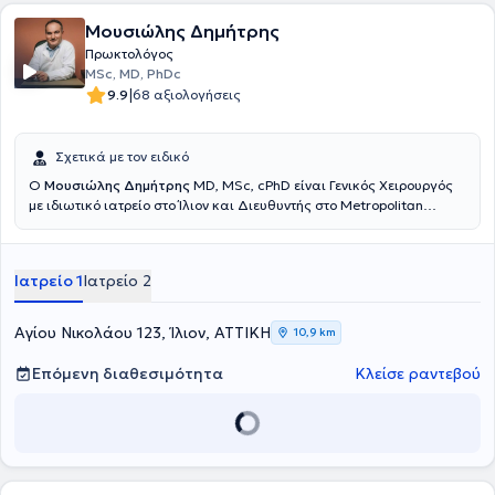
επεμβατικών τεχνικών, καθώς και της European Association for
Endoscopic Surgery.
Μουσιώλης Δημήτρης
Πρωκτολόγος
MSc, MD, PhDc
|
9.9
68 αξιολογήσεις
Σχετικά με τον ειδικό
Ο
Μουσιώλης Δημήτρης
MD, MSc, cPhD είναι Γενικός Χειρουργός
με ιδιωτικό ιατρείο στο Ίλιον και Διευθυντής στο Metropolitan
General. Είναι πτυχιούχος της Ιατρικής και έλαβε την ειδικότητα της
Γενικής Χειρουργικής από το Γενικό Νοσοκομείο Αθηνών "Ελπίς".
Είναι κάτοχος μεταπτυχιακού διπλώματος στη Χειρουργική Ήπατος
Ιατρείο 1
Ιατρείο 2
- Χοληφόρων - Παγκρέατος από το Τμήμα Ιατρικής του Δημοκρίτειου
Πανεπιστημίου Θράκης και κάτοχος Διπλώματος από την Ελληνική
Σχολή Μαστολογίας. Επιπλέον, έχει λάβει ειδική εκπαίδευση για
Αγίου Νικολάου 123, Ίλιον, ΑΤΤΙΚΗ
10,9 km
την καρδιοπνευμονική αναζωογόνηση ενηλίκων, τη χειρουργική
παχυσαρκία, την αγγειακή προσπέλαση, τη βιοψία του λεμφαδένα
Επόμενη διαθεσιμότητα
Κλείσε ραντεβού
φρουρού, αλλά και στη Λαπαροσκοπική & Ρομποτική Γενική
Χειρουργική. Εξειδικεύεται στην σύγχρονη αντιμετώπιση των
περιπρωκτικών παθήσεων και έχει λάβει ειδική εκπαίδευση στην
ελάχιστα επεμβατική θεραπεία των περιπρωκτικών παθήσεων
(αιμορροΐδων,κύστης κόκκυγα,περιεδρικών συρριγίων,πρωκτικών
ραγάδων,κονδυλωμάτων) με τη χρήση ειδικών χειρουργικών laser