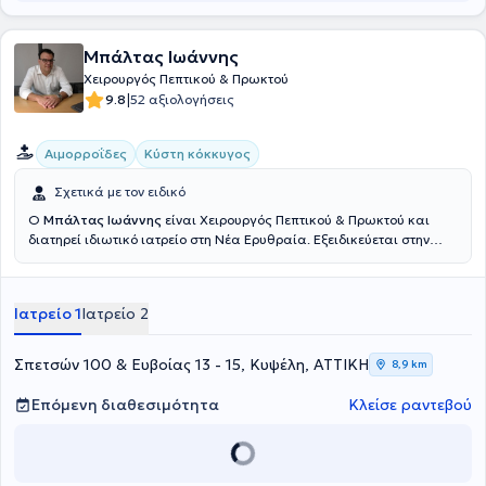
Μπάλτας Ιωάννης
Χειρουργός Πεπτικού & Πρωκτού
|
9.8
52 αξιολογήσεις
Αιμορροΐδες
Κύστη κόκκυγος
Σχετικά με τον ειδικό
Ο
Μπάλτας Ιωάννης
είναι Χειρουργός Πεπτικού & Πρωκτού και
διατηρεί ιδιωτικό ιατρείο στη Νέα Ερυθραία. Εξειδικεύεται στην
Ελάχιστα Επεμβατική, Λαπαροσκοπική Χειρουργική του Πεπτικού
καθώς και στην Ορθοπρωκτική Χειρουργική. Επιπλέον εξειδίκευση
διαθέτει στη σύγχρονη χειρουργική πρωκτού (αιμορροΐδες, ραγάδα
Ιατρείο 1
Ιατρείο 2
πρωκτού, κύστη κόκκυγος). Διαθέτει πολυετή εμπειρία στην
αποτελεσματική και ασφαλή χειρουργική αντιμετώπιση της
παχυσαρκίας, της διαφραγματοκήλης, των παθήσεων του πεπτικού
Σπετσών 100 & Ευβοίας 13 - 15, Κυψέλη, ΑΤΤΙΚΗ
8,9 km
συστήματος και των κηλών του κοιλιακού τοιχώματος. Τέλος,
παράλληλα με το ιδιωτικό του ιατρείο, συνεργάζεται με μεγάλες
Επόμενη διαθεσιμότητα
Κλείσε ραντεβού
ιδιωτικές κλινικές της Αττικής, όπως είναι το Μητέρα, το Ιατρικό
Αθηνών (κλινική Περιστερίου), το Mediterraneo, το Doctor's Hospital
και το Αττικό Θεραπευτήριο.