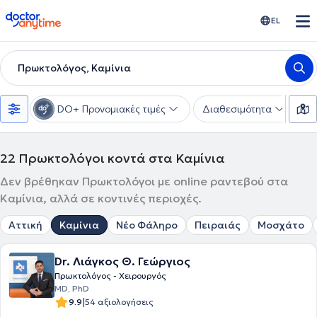
doctoranytime
EL
Πρωκτολόγος, Καμίνια
DO+ Προνομιακές τιμές
Διαθεσιμότητα
Υ
22
Πρωκτολόγοι κοντά στα Καμίνια
Δεν βρέθηκαν Πρωκτολόγοι με online ραντεβού στα
Καμίνια, αλλά σε κοντινές περιοχές.
Αττική
Καμίνια
Νέο Φάληρο
Πειραιάς
Μοσχάτο
Dr. Λιάγκος Θ. Γεώργιος
Πρωκτολόγος - Χειρουργός
MD, PhD
|
9.9
54 αξιολογήσεις