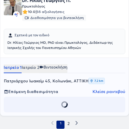
Dr. Ηλίας Γεώργιος Π.
ιατρείου (αφαίρεση κυστών, σπίλων, συρραφή τραυμάτων, έλεγχος
Πρωκτολόγος
και αφαίρεση δερματικών μορφωμάτων), όλα με χρήση laser.
|
10.0
56 αξιολογήσεις
Διαθεσιμότητα για βιντεοκλήση
Σχετικά με τον ειδικό
Dr. Ηλίας Γεώργιος MD, PhD είναι Πρωκτολόγος, Διδάκτωρ της
Ιατρικής Σχολής του Πανεπιστημίου Αθηνών
Βιντεοκλήση
Ιατρείο 1
Ιατρείο 2
Πατριάρχου Ιωακείμ 45, Κολωνάκι, ΑΤΤΙΚΗ
7,2 km
Επόμενη διαθεσιμότητα
Κλείσε ραντεβού
1
2