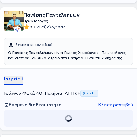
Πανέρης Παντελεήμων
Πρωκτολόγος
|
9.7
21 αξιολογήσεις
Σχετικά με τον ειδικό
Ο
Πανέρης Παντελεήμων
είναι Γενικός Χειρούργος - Πρωκτολόγος
και διατηρεί ιδιωτικό ιατρείο στα Πατήσια. Είναι πτυχιούχος της
Σχολής Επιστημών Υγείας του Πανεπιστημίου Semmelweis στη
Βουδαπέστη και ειδικεύτηκε στη γενική χειρουργική στο Γενικό
Νοσοκομείο Αθηνών "Ευαγγελισμός". Ο γιατρός διαθέτει ιδιαίτερη
Ιατρείο 1
εμπειρία σε παθήσεις όπως οι αιμορροΐδες, η κήλη, στην
αιμορραγία εντέρου, στην επιμήκη γαστρεκτομή, στα κονδυλώματα,
στη μαστοπάθεια και στο συρίγγιο πρωκτού και παρέχει υπηρεσίες
Ιωάννου Φωκά 40, Πατήσια, ΑΤΤΙΚΗ
2,2 km
αφαίρεσης ραμμάτων και λαπαροσκοπικής αντιμετώπισης κήλης.
Είναι συνεργάτης ιατρός του Ερρίκος Ντυνάν Hospital Center και
Επόμενη διαθεσιμότητα
Κλείσε ραντεβού
του Ιατρικού Κέντρου Παλαιού Φαλήρου και έχει διατελέσει
Επικουρικός χειρουργός στη Δ’ Χειρουργική Kλινική του Γενικού
Νοσοκομείου Αθηνών "Ευαγγελισμός"και στη Χειρουργική Κλινική
του Γενικού Νοσοκομείου Πατησίων. Τέλος, έχει συμμετάσχει σε
αρκετά συνέδρια και σε ακαδημαϊκές δημοσιεύσεις και είναι μέλος
του Ιατρικού Συλλόγου Αθηνών.