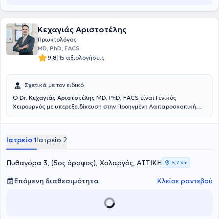
Κεχαγιάς Αριστοτέλης
Πρωκτολόγος
MD, PhD, FACS
|
9.8
15 αξιολογήσεις
Σχετικά με τον ειδικό
Ο Dr.
Κεχαγιάς Αριστοτέλης
MD, PhD, FACS είναι Γενικός
Χειρουργός με υπερεξειδίκευση στην Προηγμένη Λαπαροσκοπική
και Ενδοκρινολογική Χειρουργική, και στις επεμβάσεις Laser. Είναι
αριστούχος Διδάκτωρ της Ιατρικής Σχολής του Εθνικού και
Καποδιστριακού Πανεπιστημίου Αθηνών. Κατέχει δύο τίτλους
Ιατρείο 1
Ιατρείο 2
ειδικότητας (double specialty), αυτόν της Γενικής Χειρουργικής
(Αθήνα), καθώς και τον τίτλο Λαπαροσκοπικής Χειρουργικής
Πεπτικού και Ενδοκρινών Αδένων, κατόπιν μετεκπαίδευσης στο
Πυθαγόρα 3, (5ος όροφος), Χολαργός, ΑΤΤΙΚΗ
5,7 km
Πανεπιστημιακό Νοσοκομείο του Τάμπερε Φινλανδίας. Έχει
μετεκπαιδευτεί σε κορυφαία κέντρα του εξωτερικού στη
Επόμενη διαθεσιμότητα
Κλείσε ραντεβού
λαπαροσκοπική χειρουργική και χειρουργική θυρεοειδούς/
παραθυρεοειδών, μεταξύ των οποίων το Karolinska Institute στη
Στοκχόλμη Σουηδίας, το UMC Utrecht Ολλανδίας, και το
Rudolfstiftung στη Βιέννη. Έχει μετεκπαιδευθεί στο Πανεπιστημιακό