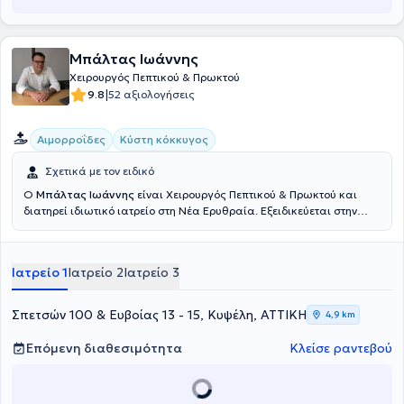
Μπάλτας Ιωάννης
Χειρουργός Πεπτικού & Πρωκτού
|
9.8
52 αξιολογήσεις
Αιμορροΐδες
Κύστη κόκκυγος
Σχετικά με τον ειδικό
Ο
Μπάλτας Ιωάννης
είναι Χειρουργός Πεπτικού & Πρωκτού και
διατηρεί ιδιωτικό ιατρείο στη Νέα Ερυθραία. Εξειδικεύεται στην
Ελάχιστα Επεμβατική, Λαπαροσκοπική Χειρουργική του Πεπτικού
καθώς και στην Ορθοπρωκτική Χειρουργική. Επιπλέον εξειδίκευση
διαθέτει στη σύγχρονη χειρουργική πρωκτού (αιμορροΐδες, ραγάδα
Ιατρείο 1
Ιατρείο 2
Ιατρείο 3
πρωκτού, κύστη κόκκυγος). Διαθέτει πολυετή εμπειρία στην
αποτελεσματική και ασφαλή χειρουργική αντιμετώπιση της
παχυσαρκίας, της διαφραγματοκήλης, των παθήσεων του πεπτικού
Σπετσών 100 & Ευβοίας 13 - 15, Κυψέλη, ΑΤΤΙΚΗ
4,9 km
συστήματος και των κηλών του κοιλιακού τοιχώματος. Τέλος,
παράλληλα με το ιδιωτικό του ιατρείο, συνεργάζεται με μεγάλες
Επόμενη διαθεσιμότητα
Κλείσε ραντεβού
ιδιωτικές κλινικές της Αττικής, όπως είναι το Μητέρα, το Ιατρικό
Αθηνών (κλινική Περιστερίου), το Mediterraneo, το Doctor's Hospital
και το Αττικό Θεραπευτήριο.