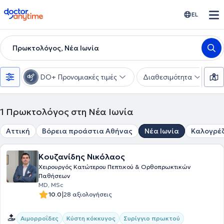
doctoranytime
EL
Πρωκτολόγος, Νέα Ιωνία
DO+ Προνομιακές τιμές
Διαθεσιμότητα
Υ
1
Πρωκτολόγος στη Νέα Ιωνία
Αττική
Βόρεια προάστια Αθήνας
Νέα Ιωνία
Καλογρέ
Κουζανίδης Νικόλαος
Χειρουργός Κατώτερου Πεπτικού & Ορθοπρωκτικών
Παθήσεων
MD, MSc
|
10.0
28 αξιολογήσεις
Αιμορροΐδες
Κύστη κόκκυγος
Συρίγγιο πρωκτού