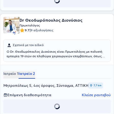
Dr Θεοδωρόπουλος Διονύσιος
Πρωκτολόγος
|
9.7
9 αξιολογήσεις
Σχετικά με τον ειδικό
O Dr. Θεοδωρόπουλος Διονύσιος είναι Πρωκτολόγος με πολυετή
εμπειρία 19 ετών σε πληθώρα χειρουργικών επεμβάσεων, όπως
είναι η λαπαροσκοπική και η ανοικτή μέθοδος. Ειδικεύεται στην
λαπαροσκοπική εκτομή της κύστης κόκκυγος, την αντιμετώπιση και
θεραπεία των αιμορροΐδων. Είναι πτυχιούχος της Ιατρικής Σχολής
Ιατρείο 1
Ιατρείο 2
"Diploma de Licensa" (Diploma of License MD) του Πανεπιστήμιο
Ιατρικής "Universitatea de Medicina si Farmacie GR T POPA" και
έχει αποκτήσει άδειες άσκησης επαγγέλματος στην Ελλάδα, τη
Μητροπόλεως 5, 4ος όροφος, Σύνταγμα, ΑΤΤΙΚΗ
7,7 km
Σουηδία, την Ισπανία και την Ρουμανία. Στο πλαίσιο ειδίκευσής του
στη Γενική Χειρουργική, έκανε εξειδίκευση στο Τμήμα
Επόμενη διαθεσιμότητα
Κλείσε ραντεβού
Αγγειοχειρουργικής του Γενικού Νοσοκομείου Κωνσταντοπούλειο
και στο Τμήμα Πλαστικής Χειρουργικής του Ογκολογικού
Νοσοκομείου Αγ. Ανάργυροι. Στο Γενικό Νοσοκομείο
Κωνσταντοπούλειο υπήρξε κύριος χειρουργός ή Α' βοηθός