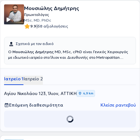
Μουσιώλης Δημήτρης
Πρωκτολόγος
MSc, MD, PhDc
|
9.9
68 αξιολογήσεις
Σχετικά με τον ειδικό
Ο
Μουσιώλης Δημήτρης
MD, MSc, cPhD είναι Γενικός Χειρουργός
με ιδιωτικό ιατρείο στο Ίλιον και Διευθυντής στο Metropolitan
General. Είναι πτυχιούχος της Ιατρικής και έλαβε την ειδικότητα της
Γενικής Χειρουργικής από το Γενικό Νοσοκομείο Αθηνών "Ελπίς".
Είναι κάτοχος μεταπτυχιακού διπλώματος στη Χειρουργική Ήπατος
Ιατρείο 1
Ιατρείο 2
- Χοληφόρων - Παγκρέατος από το Τμήμα Ιατρικής του Δημοκρίτειου
Πανεπιστημίου Θράκης και κάτοχος Διπλώματος από την Ελληνική
Σχολή Μαστολογίας. Επιπλέον, έχει λάβει ειδική εκπαίδευση για
Αγίου Νικολάου 123, Ίλιον, ΑΤΤΙΚΗ
4,9 km
την καρδιοπνευμονική αναζωογόνηση ενηλίκων, τη χειρουργική
παχυσαρκία, την αγγειακή προσπέλαση, τη βιοψία του λεμφαδένα
Επόμενη διαθεσιμότητα
Κλείσε ραντεβού
φρουρού, αλλά και στη Λαπαροσκοπική & Ρομποτική Γενική
Χειρουργική. Εξειδικεύεται στην σύγχρονη αντιμετώπιση των
περιπρωκτικών παθήσεων και έχει λάβει ειδική εκπαίδευση στην
ελάχιστα επεμβατική θεραπεία των περιπρωκτικών παθήσεων
(αιμορροΐδων,κύστης κόκκυγα,περιεδρικών συρριγίων,πρωκτικών
ραγάδων,κονδυλωμάτων) με τη χρήση ειδικών χειρουργικών laser