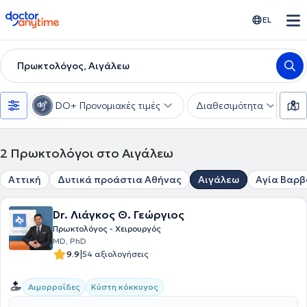
doctoranytime
EL
Πρωκτολόγος, Αιγάλεω
DO+ Προνομιακές τιμές
Διαθεσιμότητα
Υ
2
Πρωκτολόγοι στο Αιγάλεω
Αττική
Δυτικά προάστια Αθήνας
Αιγάλεω
Αγία Βαρ
Dr. Λιάγκος Θ. Γεώργιος
Πρωκτολόγος - Χειρουργός
MD, PhD
|
9.9
54 αξιολογήσεις
Αιμορροΐδες
Κύστη κόκκυγος