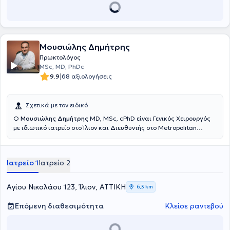
ανακοινώσεις.
Μουσιώλης Δημήτρης
Πρωκτολόγος
MSc, MD, PhDc
|
9.9
68 αξιολογήσεις
Σχετικά με τον ειδικό
Ο
Μουσιώλης Δημήτρης
MD, MSc, cPhD είναι Γενικός Χειρουργός
με ιδιωτικό ιατρείο στο Ίλιον και Διευθυντής στο Metropolitan
General. Είναι πτυχιούχος της Ιατρικής και έλαβε την ειδικότητα της
Γενικής Χειρουργικής από το Γενικό Νοσοκομείο Αθηνών "Ελπίς".
Είναι κάτοχος μεταπτυχιακού διπλώματος στη Χειρουργική Ήπατος
Ιατρείο 1
Ιατρείο 2
- Χοληφόρων - Παγκρέατος από το Τμήμα Ιατρικής του Δημοκρίτειου
Πανεπιστημίου Θράκης και κάτοχος Διπλώματος από την Ελληνική
Σχολή Μαστολογίας. Επιπλέον, έχει λάβει ειδική εκπαίδευση για
Αγίου Νικολάου 123, Ίλιον, ΑΤΤΙΚΗ
6,3 km
την καρδιοπνευμονική αναζωογόνηση ενηλίκων, τη χειρουργική
παχυσαρκία, την αγγειακή προσπέλαση, τη βιοψία του λεμφαδένα
Επόμενη διαθεσιμότητα
Κλείσε ραντεβού
φρουρού, αλλά και στη Λαπαροσκοπική & Ρομποτική Γενική
Χειρουργική. Εξειδικεύεται στην σύγχρονη αντιμετώπιση των
περιπρωκτικών παθήσεων και έχει λάβει ειδική εκπαίδευση στην