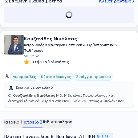
Επόμενη διαθεσιμότητα
Κλείσε ραντεβού
μέχρι και τη θεραπεία.
Κουζανίδης Νικόλαος
Χειρουργός Κατώτερου Πεπτικού & Ορθοπρωκτικών
Παθήσεων
MD, MSc
|
10.0
28 αξιολογήσεις
Αιμορροΐδες
Κύστη κόκκυγος
Συρίγγιο πρωκτού
Σχετικά με τον ειδικό
Ο
Κουζανίδης Νικόλαος
MD, MSc είναι Πρωκτολόγος και
διατηρεί ιδιωτικά ιατρεία στη Νέα Ιωνία και στους Αμπελόκηπους.
Είναι πτυχιούχος της Ιατρικής Σχολής του Πανεπιστημίου Πατρών
και έχει πραγματοποιήσει μεταπτυχιακές σπουδές στην ελάχιστα
επεμβατική χειρουργική, τη ρομποτική χειρουργική και την
Βιντεοκλήση
Ιατρείο 1
Ιατρείο 2
τηλεχειρουργική στην Ιατρική Σχολή του Εθνικού και
Καποδιστριακού Πανεπιστημίου Αθηνών. Ο ιατρός αναλαμβάνει
λαπαροσκοπικές χολοκυστεκτομές, βουβωνοκήλες, ομφαλοκήλες
Πλατεία Παναιτωλίου 8, Νέα Ιωνία, ΑΤΤΙΚΗ
9,8 km