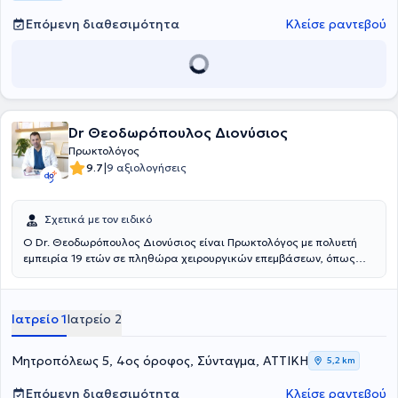
Επόμενη διαθεσιμότητα
Κλείσε ραντεβού
Dr Θεοδωρόπουλος Διονύσιος
Πρωκτολόγος
|
9.7
9 αξιολογήσεις
Σχετικά με τον ειδικό
O Dr. Θεοδωρόπουλος Διονύσιος είναι Πρωκτολόγος με πολυετή
εμπειρία 19 ετών σε πληθώρα χειρουργικών επεμβάσεων, όπως
είναι η λαπαροσκοπική και η ανοικτή μέθοδος. Ειδικεύεται στην
λαπαροσκοπική εκτομή της κύστης κόκκυγος, την αντιμετώπιση και
θεραπεία των αιμορροΐδων. Είναι πτυχιούχος της Ιατρικής Σχολής
Ιατρείο 1
Ιατρείο 2
"Diploma de Licensa" (Diploma of License MD) του Πανεπιστήμιο
Ιατρικής "Universitatea de Medicina si Farmacie GR T POPA" και
έχει αποκτήσει άδειες άσκησης επαγγέλματος στην Ελλάδα, τη
Μητροπόλεως 5, 4ος όροφος, Σύνταγμα, ΑΤΤΙΚΗ
5,2 km
Σουηδία, την Ισπανία και την Ρουμανία. Στο πλαίσιο ειδίκευσής του
στη Γενική Χειρουργική, έκανε εξειδίκευση στο Τμήμα
Επόμενη διαθεσιμότητα
Κλείσε ραντεβού