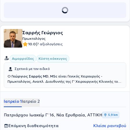
Αθηνών (κλινική Περιστερίου), το Mediterraneo, το Doctor's Hospital
και το Αττικό Θεραπευτήριο.
Σαρρής Γεώργιος
Πρωκτολόγος
|
10.0
7 αξιολογήσεις
Αιμορροΐδες
Κύστη κόκκυγος
Σχετικά με τον ειδικό
Ο
Γεώργιος Σαρρής MD, MSc
είναι Γενικός Χειρουργός -
Πρωκτολόγος, Αναπλ. Διευθυντής της Γ' Χειρουργικής Κλινικής του
Νοσοκομείου Ερρίκος Ντυνάν, με ιδιωτικό ιατρείο στη Νέα
Ερυθραία. Έχει πραγματοποιήσει μεταπτυχιακές σπουδές στην
Ελάχιστα επεμβατική και Ρομποτική Χειρουργική. Μετεκπαιδεύτηκε
Ιατρείο 1
Ιατρείο 2
στην ελάχιστα επεμβατική αντιμετώπιση των ορθοπρωκτικών
παθήσεων (Laser LHP, SiLaC, FiLaC) στη Γερμανία καθώς και στη
Λαπαροσκοπική Χειρουργική. Ειδικεύτηκε στην Β' Χειρουργική
Πατριάρχου Ιωακείμ Γ' 16, Νέα Ερυθραία, ΑΤΤΙΚΗ
5,9 km
κλινική του νοσοκομείου Κ.Α.Τ. Τέλος, έχει συμμετάσχει σε πληθώρα
πανελλήνιων και διεθνών ιατρικών συνεδρίων.
Επόμενη διαθεσιμότητα
Κλείσε ραντεβού