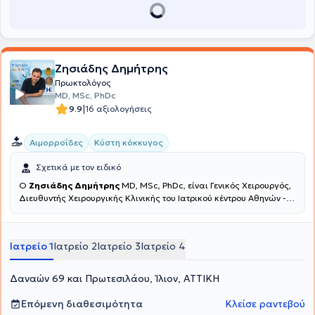
Ζησιάδης Δημήτρης
Πρωκτολόγος
MD, MSc, PhDc
|
9.9
16 αξιολογήσεις
Αιμορροΐδες
Κύστη κόκκυγος
Σχετικά με τον ειδικό
Ο
Ζησιάδης Δημήτρης
MD, MSc, PhDc, είναι Γενικός Χειρουργός,
Διευθυντής Χειρουργικής Κλινικής του Ιατρικού κέντρου Αθηνών -
Ψυχικού με ιδιωτικά ιατρεία σε Κηφισιά, Άγιο Δημήτριο, Ίλιον και
Ψυχικό. Είναι υποψήφιος Διδάκτωρ της Ιατρικής Σχολής του
Εθνικού και Καποδιστριακού Πανεπιστημίου Αθηνών και
Ιατρείο 1
Ιατρείο 2
Ιατρείο 3
Ιατρείο 4
ακαδημαϊκά εκπαιδευμένος στην πρωκτολογία από το
πανεπιστήμιο ιατρικής στο Στρασβούργο ηrd. Με μεταπτυχιακό
στην Βιοηθική από την Ιατρική Σχολή του Δημοκρίτειου
Δαναών 69 και Πρωτεσιλάου, Ίλιον, ΑΤΤΙΚΗ
Πανεπιστημίου Θράκης. Παράλληλα, αξίζει να αναφερθεί η
εξειδίκευση του στη Λαπαροσκοπική Χειρουργική από το
Επόμενη διαθεσιμότητα
Κλείσε ραντεβού
Πανεπιστήμιο της Γαλλίας, στο Στρασβούργο στην Μικροεπεμβατική