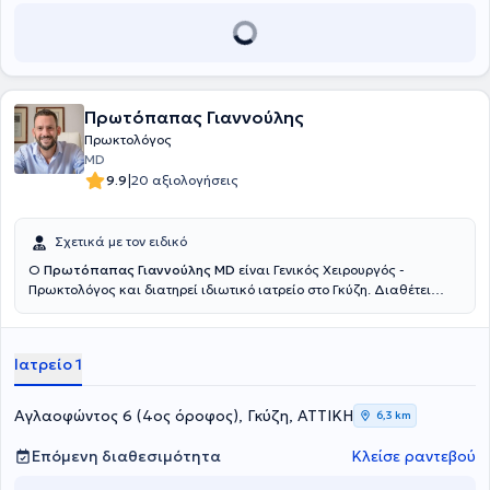
Πρωτόπαπας Γιαννούλης
Πρωκτολόγος
MD
|
9.9
20 αξιολογήσεις
Σχετικά με τον ειδικό
Ο
Πρωτόπαπας Γιαννούλης MD
είναι Γενικός Χειρουργός -
Πρωκτολόγος και διατηρεί ιδιωτικό ιατρείο στο Γκύζη. Διαθέτει
πτυχίο ιατρικής από την Ιατρική Σχολή του Εθνικού και
Καποδιστριακού Πανεπιστημίου Αθηνών και ειδικεύτηκε στη Γενική
Χειρουργική, στο Γενικό Νοσοκομείο Αθηνών "Γ. Γεννηματας".
Ιατρείο 1
Μετεκπαιδεύτηκε στην Επείγουσα Προνοσοκομειακή Ιατρική και
κατέχει πιστοποίηση ATLS και Definitive Surgical Trauma Care
Course. Είναι συνεργάτης της Αθηναϊκής Κλινικής και του Doctor's
Αγλαοφώντος 6 (4ος όροφος), Γκύζη, ΑΤΤΙΚΗ
6,3 km
Hospital. Τέλος, είναι μέλος της Ελληνικής Εταιρείας Επούλωσης
Τραύματος και Ελκών και συμμετέχει σε πλήθος συνεδρίων στην
Επόμενη διαθεσιμότητα
Κλείσε ραντεβού
Ελλάδα και το εξωτερικό, στα πλαίσια της συνεχούς κατάρτισης,
ενώ έχει πραγματοποιήσει προφορικές και αναρτημένες