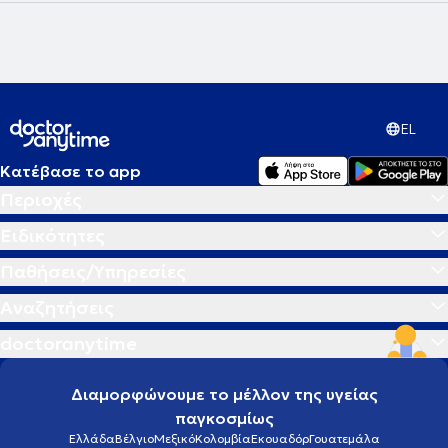
και τετραδιάστατης γυναικολογικής υπερηχογραφίας,
κολποσκόπηση, την πρόληψη των γυναικολογικών νοσημάτων, την
αντιμετώπιση γυναικολογικών παθήσεων με τη χρήση
υπερσύγχρονων μεθόδων και τεχνικών της ενδοσκοπικής
χειρουργικής όπως η λαπαροσκόπηση, η υστεροσκόπηση.
Αναλαμβάνει την παρακολούθηση της εγκυμοσύνης, προβλήματα
που σχετίζονται με τις διαταραχές περιόδου, έλεγχο γονιμότητας,
EL
εμμηνόπαυση, παθολογία τραχήλου και άλλα. Τέλος, είναι μέλος
της European Society of Gynaecological Oncology, της European
Society of Reproductive Medicine, της International Society of
Κατέβασε το app
Ultrasounds in Obstetrics and Gynaecology, της Ελληνικής
Περιοχές
Εταιρείας Περιγεννητικής Ιατρικής και του Ιατρικού Συλλόγου
Αθηνών.
Ειδικότητες
Παθήσεις/Υπηρεσίες
Αναζητήσεις
doctoranytime
Διαμορφώνουμε το μέλλον της υγείας
παγκοσμίως
Ελλάδα
Βέλγιο
Μεξικό
Κολομβία
Εκουαδόρ
Γουατεμάλα