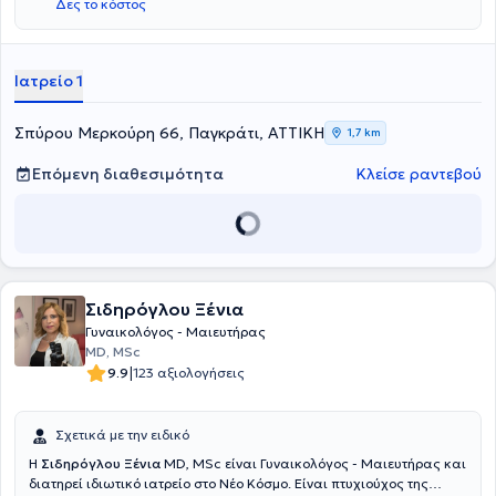
Δες το κόστος
εδάφους και της Ελληνικής Εταιρείας Κολποσκόπησης και
Παθολογίας Τραχήλου.
Ιατρείο 1
Σπύρου Μερκούρη 66, Παγκράτι, ΑΤΤΙΚΗ
1,7 km
Επόμενη διαθεσιμότητα
Κλείσε ραντεβού
Σιδηρόγλου Ξένια
Γυναικολόγος - Μαιευτήρας
MD, MSc
|
9.9
123 αξιολογήσεις
Σχετικά με την ειδικό
Η
Σιδηρόγλου Ξένια
MD, MSc είναι Γυναικολόγος - Μαιευτήρας και
διατηρεί ιδιωτικό ιατρείο στο Νέο Κόσμο. Είναι πτυχιούχος της