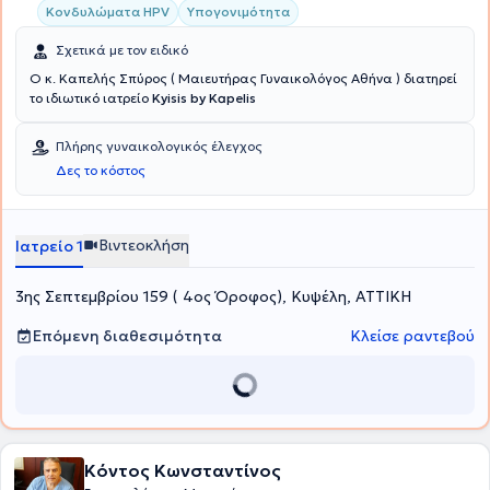
Κονδυλώματα HPV
Υπογονιμότητα
Σχετικά με τον ειδικό
Ο κ. Καπελής Σπύρος ( Μαιευτήρας Γυναικολόγος Αθήνα ) διατηρεί
το ιδιωτικό ιατρείο
Kyisis by Kapelis
Πλήρης γυναικολογικός έλεγχος
Δες το κόστος
Βιντεοκλήση
Ιατρείο 1
3ης Σεπτεμβρίου 159 ( 4ος Όροφος), Κυψέλη, ΑΤΤΙΚΗ
Επόμενη διαθεσιμότητα
Κλείσε ραντεβού
Κόντος Κωνσταντίνος