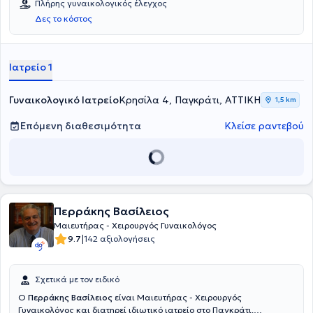
Πλήρης γυναικολογικός έλεγχος
Κλινική ΜΗΤΕΡΑ.
Δες το κόστος
Ιατρείο 1
Γυναικολογικό Ιατρείο
Κρησίλα 4, Παγκράτι, ΑΤΤΙΚΗ
1,5 km
Επόμενη διαθεσιμότητα
Κλείσε ραντεβού
Περράκης Βασίλειος
Μαιευτήρας - Χειρουργός Γυναικολόγος
|
9.7
142 αξιολογήσεις
Σχετικά με τον ειδικό
Ο
Περράκης Βασίλειος
είναι Μαιευτήρας - Χειρουργός
Γυναικολόγος και διατηρεί ιδιωτικό ιατρείο στο Παγκράτι.