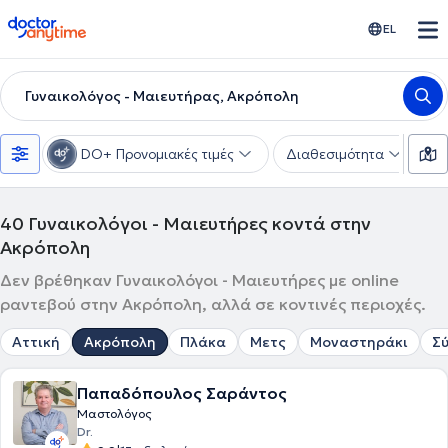
doctoranytime
EL
Γυναικολόγος - Μαιευτήρας, Ακρόπολη
DO+ Προνομιακές τιμές
Διαθεσιμότητα
Υ
40
Γυναικολόγοι - Μαιευτήρες κοντά στην
Ακρόπολη
Δεν βρέθηκαν Γυναικολόγοι - Μαιευτήρες με online
ραντεβού στην Ακρόπολη, αλλά σε κοντινές περιοχές.
Αττική
Ακρόπολη
Πλάκα
Μετς
Μοναστηράκι
Σ
Παπαδόπουλος Σαράντος
Μαστολόγος
Dr.