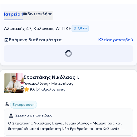
συγγράψει πάνω από 80 επιστημονικά άρθρα σε διεθνή περιοδικά
υψηλού κύρους του τομέα της υποβοηθούμενης αναπαραγωγής. Η
έρευνά του επικεντρώνεται στην ενδοκρινολογία της
Βιντεοκλήση
Ιατρείο 1
αναπαραγωγής, καθώς και στις πτωχές απαντήτριες (poor
responders), συμπεριλαμβανομένων στρατηγικών για τη βελτίωση
του αποτελέσματός τους
Αλωπεκής 47, Κολωνάκι, ΑΤΤΙΚΗ
1,8 km
Επόμενη διαθεσιμότητα
Κλείσε ραντεβού
Στρατάκης Νικόλαος Ι.
Γυναικολόγος - Μαιευτήρας
|
9.6
31 αξιολογήσεις
Εγκυμοσύνη
Σχετικά με τον ειδικό
Ο
Στρατάκης Νικόλαος Ι.
είναι Γυναικολόγος - Μαιευτήρας και
διατηρεί ιδιωτικά ιατρεία στη Νέα Ερυθραία και στο Κολωνάκι.
Έχει ειδικευθεί στη Μαιευτική - Γυναικολογία στην Α'