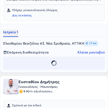
σπουδές του στο Εθνικό και Καποδιστριακό Πανεπιστήμιο Αθηνών
και διαθέτει πολυετή εμπειρία και κατάρτιση. Διαθέτει πολυετή
Πλήρης γυναικολογικός έλεγχος
κλινική εμπειρία και συνεργάζεται με τα ιδιωτικά μαιευτήρια
Δες το κόστος
Μητέρα, Λητώ και ΙΑΣΩ. Τέλος, έχει συμμετάσχει σε πλήθος
διεθνών και πανελλήνιων ιατρικών συνεδρίων.
Ιατρείο 1
Ελευθερίου Βενιζέλου 63, Νέα Ερυθραία, ΑΤΤΙΚΗ
7,7 km
Επόμενη διαθεσιμότητα
Κλείσε ραντεβού
Ευσταθίου Δημήτρης
Γυναικολόγος - Μαιευτήρας
|
9.9
44 αξιολογήσεις
Σχετικά με τον ειδικό