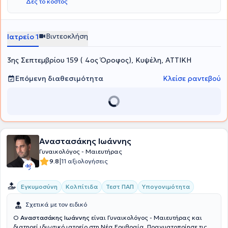
Δες το κόστος
Βιντεοκλήση
Ιατρείο 1
3ης Σεπτεμβρίου 159 ( 4ος Όροφος), Κυψέλη, ΑΤΤΙΚΗ
Επόμενη διαθεσιμότητα
Κλείσε ραντεβού
Αναστασάκης Ιωάννης
Γυναικολόγος - Μαιευτήρας
|
9.8
11 αξιολογήσεις
Εγκυμοσύνη
Κολπίτιδα
Τεστ ΠΑΠ
Υπογονιμότητα
Σχετικά με τον ειδικό
Ο
Αναστασάκης Ιωάννης
είναι Γυναικολόγος - Μαιευτήρας και
διατηρεί ιδιωτικό ιατρείο στη Νέα Ερυθραία. Πραγματοποίησε τις