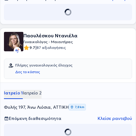
γιατρός έχει παρουσιάσει εργασίες σε διεθνή συνέδρια και έχει
λάβει μέρος σε πολύ μεγάλο αριθμό συνεδρίων και
μετεκπαιδευτικών σεμιναρίων και είναι μέλος της Ελληνικής
Εταιρείας Υπερήχων, της Ευρωπαϊκής Εταιρείας Ανθρώπινης
Αναπαραγωγής και της Ελληνικής Εταιρείας Κολποσκόπησης και
Παθολογίας Τραχήλου.
Παουλέσκου Ντανιέλα
Γυναικολόγος - Μαιευτήρας
|
9.7
87 αξιολογήσεις
Πλήρης γυναικολογικός έλεγχος
Δες το κόστος
Ιατρείο 1
Ιατρείο 2
Φυλής 197, Άνω Λιόσια, ΑΤΤΙΚΗ
7,8 km
Επόμενη διαθεσιμότητα
Κλείσε ραντεβού