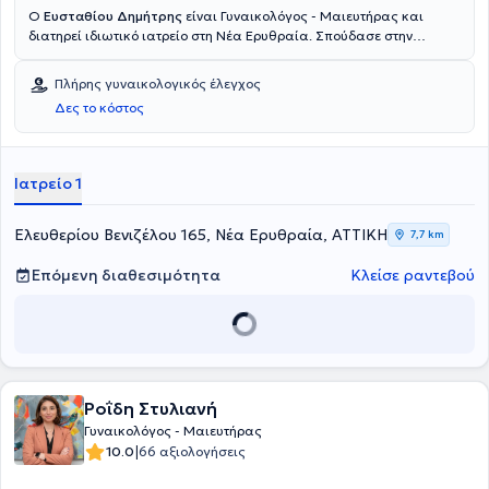
Ο
Ευσταθίου Δημήτρης
είναι Γυναικολόγος - Μαιευτήρας και
διατηρεί ιδιωτικό ιατρείο στη Νέα Ερυθραία. Σπούδασε στην
Ιατρική Σχολή "Carol Davila" του Βουκουρεστίου της Ρουμανίας και
διαθέτει μεταπτυχιακό τίτλο στην Παθολογία Κύησης από το Εθνικό
Πλήρης γυναικολογικός έλεγχος
και Καποδιστριακό Πανεπιστήμιο Αθηνών. Εκπλήρωσε την
Δες το κόστος
υπηρεσία υπαίθρου στο Κέντρο Υγείας - Γενικό Νοσοκομείο των
Μολάων. Διετέλεσε τμήμα της ειδικότητας του στο Γενικό
Νοσοκομείο Σπάρτης και ολοκλήρωσε την ειδικότητα στο Γενικό
Νοσοκομείο - Μαιευτήριο "Έλενα Βενιζέλου". Τέλος, ο γιατρός έχει
Ιατρείο 1
εργαστεί ως Επιμελητής στο Κέντρο Υγείας Νέας Μάκρης και στο
Γενικό Νοσοκομείο - Μαιευτήριο "Έλενα Βενιζέλου".
Ελευθερίου Βενιζέλου 165, Νέα Ερυθραία, ΑΤΤΙΚΗ
7,7 km
Επόμενη διαθεσιμότητα
Κλείσε ραντεβού
Ροΐδη Στυλιανή
Γυναικολόγος - Μαιευτήρας
|
10.0
66 αξιολογήσεις