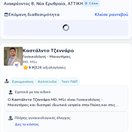
Ανακρέοντος 8, Νέα Ερυθραία, ΑΤΤΙΚΗ
7,6 km
Επόμενη διαθεσιμότητα
Κλείσε ραντεβού
Καστάλντο Τζεννάρο
Γυναικολόγος - Μαιευτήρας
MD, MSc
|
9.9
328 αξιολογήσεις
Εγκυμοσύνη
Κολπίτιδα
Τεστ ΠΑΠ
Σχετικά με τον ειδικό
Ο
Καστάλντο Τζεννάρο
MD, MSc είναι Γυναικολόγος -
Μαιευτήρας και διατηρεί ιδιωτικά ιατρεία στην Πεύκη και στις
Αχαρνές. Είναι αριστούχος απόφοιτος της Ιατρικής Σχολής του
Πανεπιστημίου της Νάπολης “Federico II” στην Ιταλία και απέκτησε
Πλήρης γυναικολογικός έλεγχος
την ειδίκευσή του στη Γυναικολογική - Μαιευτική Χειρουργική στο
Δες το κόστος
Πανεπιστημιακό Νοσοκομείο της Νάπολης. Επιπλέον, διαθέτει
εξειδίκευση στην Ελάχιστα Επεμβατική Χειρουργική, στη