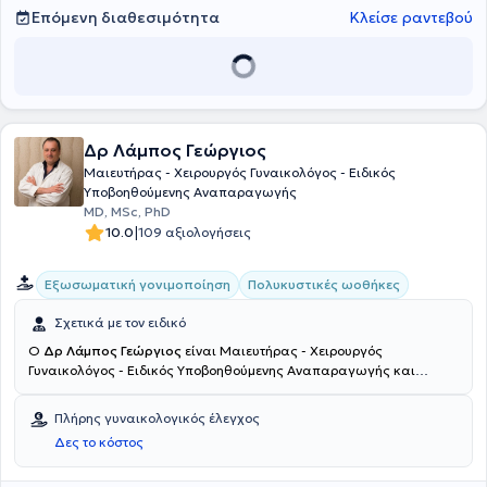
Επόμενη διαθεσιμότητα
Κλείσε ραντεβού
Δρ Λάμπος Γεώργιος
Μαιευτήρας - Χειρουργός Γυναικολόγος - Ειδικός
Υποβοηθούμενης Αναπαραγωγής
MD, MSc, PhD
|
10.0
109 αξιολογήσεις
Εξωσωματική γονιμοποίηση
Πολυκυστικές ωοθήκες
Σχετικά με τον ειδικό
Ο
Δρ Λάμπος Γεώργιος
είναι Μαιευτήρας - Χειρουργός
Γυναικολόγος - Ειδικός Υποβοηθούμενης Αναπαραγωγής και
διατηρεί ιδιωτικά ιατρεία στο Περιστέρι, τη Δάφνη και τη Νέα
Σμύρνη Αττικής. Είναι Διδάκτωρ της Ιατρικής Σχολής του
Πλήρης γυναικολογικός έλεγχος
Πανεπιστημίου Αθηνών με αντικείμενο ενδιαφέροντος τη
Δες το κόστος
Γυναικολογική Ενδοκρινολογία και συνεργάζεται με τη Μονάδα
Εξωσωματικής Γονιμοποίησης "Γένεσις". Έχει εξειδικευτεί στην