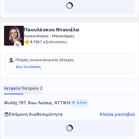
ιατρείο του πραγματοποιείται έγχρωμη γυναικολογική και
μαιευτική υπερηχοτομογραφία, κολποσκόπηση, λήψη βιοψιών και
θεραπεία laser.
Παουλέσκου Ντανιέλα
Γυναικολόγος - Μαιευτήρας
|
9.7
87 αξιολογήσεις
Πλήρης γυναικολογικός έλεγχος
Δες το κόστος
Ιατρείο 1
Ιατρείο 2
Φυλής 197, Άνω Λιόσια, ΑΤΤΙΚΗ
9,5 km
Επόμενη διαθεσιμότητα
Κλείσε ραντεβού