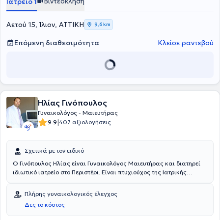
Βιντεοκλήση
Ιατρείο 1
Αετού 15, Ίλιον, ΑΤΤΙΚΗ
9,6 km
Επόμενη διαθεσιμότητα
Κλείσε ραντεβού
Ηλίας Γινόπουλος
Γυναικολόγος - Μαιευτήρας
|
9.9
407 αξιολογήσεις
Σχετικά με τον ειδικό
Ο Γινόπουλος Ηλίας είναι Γυναικολόγος Μαιευτήρας και διατηρεί
ιδιωτικό ιατρείο στο Περιστέρι. Είναι πτυχιούχος της Ιατρικής
Σχολής του Αριστοτελείου Πανεπιστημίου Θεσσαλονίκης, με
Μεταπτυχιακό στην Αναπαραγωγική Ιατρική. Εξειδικεύτηκε στη
Πλήρης γυναικολογικός έλεγχος
Μαιευτική - Γυναικολογία στο Νοσηλευτικό Ίδρυμα Μετοχικού
Δες το κόστος
Ταμείου Στρατού (ΝΙΜΙΤΣ) και στο Γενικό Νοσοκομείο Νίκαιας -
Πειραιά. Παράλληλα, ο γιατρός συνεργάζεται με τις Μαιευτικές