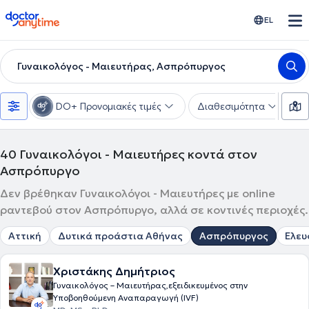
doctoranytime
EL
Γυναικολόγος - Μαιευτήρας, Ασπρόπυργος
DO+ Προνομιακές τιμές
Διαθεσιμότητα
Υ
40
Γυναικολόγοι - Μαιευτήρες κοντά στον
Ασπρόπυργο
Δεν βρέθηκαν Γυναικολόγοι - Μαιευτήρες με online
ραντεβού στον Ασπρόπυργο, αλλά σε κοντινές περιοχές.
Αττική
Δυτικά προάστια Αθήνας
Ασπρόπυργος
Ελευ
Χριστάκης Δημήτριος
Γυναικολόγος – Μαιευτήρας,εξειδικευμένος στην
Υποβοηθούμενη Αναπαραγωγή (IVF)