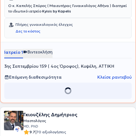
Ο κ. Καπελής Σπύρος ( Μαιευτήρας Γυναικολόγος Αθήνα ) διατηρεί
το ιδιωτικό ιατρείο
Kyisis by Kapelis
Πλήρης γυναικολογικός έλεγχος
Δες το κόστος
Βιντεοκλήση
Ιατρείο 1
3ης Σεπτεμβρίου 159 ( 4ος Όροφος), Κυψέλη, ΑΤΤΙΚΗ
Επόμενη διαθεσιμότητα
Κλείσε ραντεβού
Γκιουζέλης Δημήτριος
Μαστολόγος
MD, PhD
|
9.7
70 αξιολογήσεις